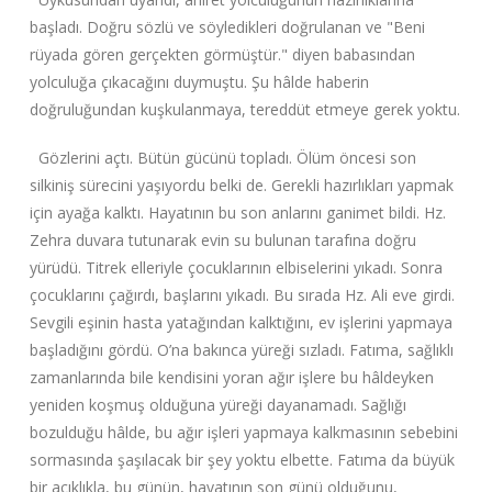
başladı. Doğru sözlü ve söyledikleri doğrulanan ve "Beni
rüyada gören gerçekten görmüştür." diyen babasından
yolculuğa çıkacağını duymuştu. Şu hâlde haberin
doğruluğundan kuşkulanmaya, tereddüt etmeye gerek yoktu.
Gözlerini açtı. Bütün gücünü topladı. Ölüm öncesi son
silkiniş sürecini yaşıyordu belki de. Gerekli hazırlıkları yapmak
için ayağa kalktı. Hayatının bu son anlarını ganimet bildi. Hz.
Zehra duvara tutunarak evin su bulunan tarafına doğru
yürüdü. Titrek elleriyle çocuklarının elbiselerini yıkadı. Sonra
çocuklarını çağırdı, başlarını yıkadı. Bu sırada Hz. Ali eve girdi.
Sevgili eşinin hasta yatağından kalktığını, ev işlerini yapmaya
başladığını gördü. O’na bakınca yüreği sızladı. Fatıma, sağlıklı
zamanlarında bile kendisini yoran ağır işlere bu hâldeyken
yeniden koşmuş olduğuna yüreği dayanamadı. Sağlığı
bozulduğu hâlde, bu ağır işleri yapmaya kalkmasının sebebini
sormasında şaşılacak bir şey yoktu elbette. Fatıma da büyük
bir açıklıkla, bu günün, hayatının son günü olduğunu,