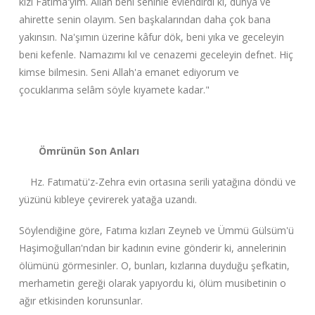
kızı Fatıma'yım. Allah beni seninle evlendirdi ki, dünya ve
ahirette senin olayım. Sen başkalarından daha çok bana
yakınsın. Na'şımın üzerine kâfur dök, beni yıka ve geceleyin
beni kefenle. Namazımı kıl ve cenazemi geceleyin defnet. Hiç
kimse bilmesin. Seni Allah'a emanet ediyorum ve
çocuklarıma selâm söyle kıyamete kadar."
Ömrünün Son Anları
Hz. Fatımatü'z-Zehra evin ortasına serili yatağına döndü ve
yüzünü kıbleye çevirerek yatağa uzandı.
Söylendiğine göre, Fatıma kızları Zeyneb ve Ümmü Gülsüm'ü
Haşimoğulları'ndan bir kadının evine gönderir ki, annelerinin
ölümünü görmesinler. O, bunları, kızlarına duyduğu şefkatin,
merhametin gereği olarak yapıyordu ki, ölüm musibetinin o
ağır etkisinden korunsunlar.