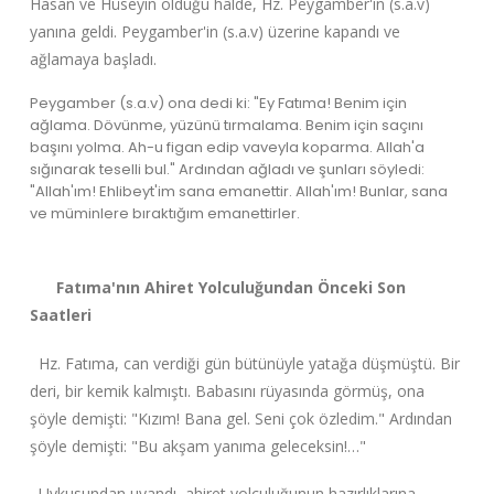
Hasan ve Hüseyin olduğu hâlde, Hz. Peygamber'in (s.a.v)
yanına geldi. Peygamber'in (s.a.v) üzerine kapandı ve
ağlamaya başladı.
Peygamber (s.a.v) ona dedi ki: "Ey Fatıma! Benim için
ağlama. Dövünme, yüzünü tırmalama. Benim için saçını
başını yolma. Ah-u figan edip vaveyla koparma. Allah'a
sığınarak teselli bul." Ardından ağladı ve şunları söyledi:
"Allah'ım! Ehlibeyt'im sana emanettir. Allah'ım! Bunlar, sana
ve müminlere bıraktığım emanettirler.
Fatıma'nın Ahiret Yolculuğundan Önceki Son
Saatleri
Hz. Fatıma, can verdiği gün bütünüyle yatağa düşmüştü. Bir
deri, bir kemik kalmıştı. Babasını rüyasında görmüş, ona
şöyle demişti: "Kızım! Bana gel. Seni çok özledim." Ardından
şöyle demişti: "Bu akşam yanıma geleceksin!…"
Uykusundan uyandı, ahiret yolculuğunun hazırlıklarına