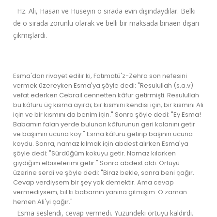
Hz. Ali, Hasan ve Hüseyin o sırada evin dışındaydılar. Belki
de o sırada zorunlu olarak ve belli bir maksada binaen dışarı
çıkmışlardı.
Esma'dan rivayet edilir ki, Fatımatü'z-Zehra son nefesini
vermek üzereyken Esma'ya şöyle dedi: "Resulullah (s.a.v)
vefat ederken Cebrail cennetten kâfur getirmişti. Resulullah
bu kâfuru üç kısma ayırdı; bir kısmını kendisi için, bir kısmını Ali
için ve bir kısmını da benim için." Sonra şöyle dedi: "Ey Esma!
Babamın falan yerde bulunan kâfurunun geri kalanını getir
ve başımın ucuna koy." Esma kâfuru getirip başının ucuna
koydu. Sonra, namaz kılmak için abdest alırken Esma'ya
şöyle dedi: "Sürdüğüm kokuyu getir. Namaz kılarken
giydiğim elbiselerimi getir." Sonra abdest aldı. Örtüyü
üzerine serdi ve şöyle dedi: "Biraz bekle, sonra beni çağır.
Cevap verdiysem bir şey yok demektir. Ama cevap
vermediysem, bil ki babamın yanına gitmişim. O zaman
hemen Ali'yi çağır."
Esma seslendi, cevap vermedi. Yüzündeki örtüyü kaldırdı.