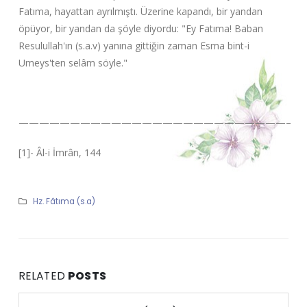
Fatıma, hayattan ayrılmıştı. Üzerine kapandı, bir yandan
öpüyor, bir yandan da şöyle diyordu: "Ey Fatıma! Baban
Resulullah'ın (s.a.v) yanına gittiğin zaman Esma bint-i
Umeys'ten selâm söyle."
——————————————————————————–
[1]- Âl-i İmrân, 144
Hz. Fâtıma (s.a)
RELATED
POSTS