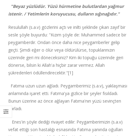
"Beyaz yüzlüdür. Yüzü hürmetine bulutlardan yağmur
istenir. / Yetimlerin koruyucusu, dulların sığınağıdır."
Resulullah (s.a.v) gözlerini açtı ve inilti şeklinde çıkan zayıf bir
sesle şöyle buyurdu: "Kızım şöyle de: Muhammed sadece bir
peygamberdir. Ondan önce daha nice peygamberler gelip
geçti. Şimdi eğer o ölür veya öldürülürse, topuklarınızın
üzerinde geri mi döneceksiniz? Kim iki topuğu üzerinde geri
dönerse, bilsin ki Allah'a hiçbir zarar vermez. Allah
şükredenleri ödüllendirecektir."[1]
Fatıma uzun uzun ağladı. Peygamberimiz (s.a.v), yaklaşması
anlamında işaret etti. Fatıma'ya gizlice bir şeyler fısıldadı.
Bunun üzerine az önce ağlayan Fatıma'nın yüzü sevinçten
parladı.
Enes'in şöyle dediği rivayet edilir: Peygamberimizin (s.a.v)
vefat ettiği son hastalığı esnasında Fatıma yanında oğulları