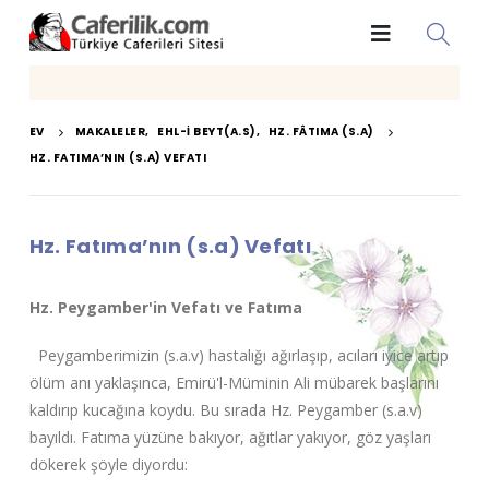
EV
MAKALELER
,
EHL-I BEYT(A.S)
,
HZ. FÂTIMA (S.A)
HZ. FATIMA’NIN (S.A) VEFATI
Hz. Fatıma’nın (s.a) Vefatı
Hz. Peygamber'in Vefatı ve Fatıma
Peygamberimizin (s.a.v) hastalığı ağırlaşıp, acıları iyice artıp
ölüm anı yaklaşınca, Emirü'l-Müminin Ali mübarek başlarını
kaldırıp kucağına koydu. Bu sırada Hz. Peygamber (s.a.v)
bayıldı. Fatıma yüzüne bakıyor, ağıtlar yakıyor, göz yaşları
dökerek şöyle diyordu: