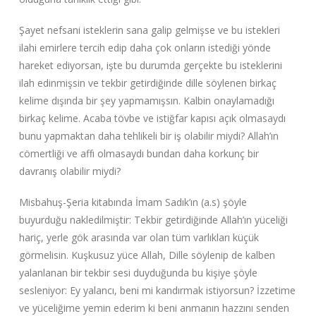
Şayet nefsani isteklerin sana galip gelmişse ve bu istekleri
ilahi emirlere tercih edip daha çok onların istediği yönde
hareket ediyorsan, işte bu durumda gerçekte bu isteklerini
ilah edinmişsin ve tekbir getirdiğinde dille söylenen birkaç
kelime dışında bir şey yapmamışsın. Kalbin onaylamadığı
birkaç kelime. Acaba tövbe ve istiğfar kapısı açık olmasaydı
bunu yapmaktan daha tehlikeli bir iş olabilir miydi? Allah’ın
cömertliği ve affı olmasaydı bundan daha korkunç bir
davranış olabilir miydi?
Misbahuş-Şeria kitabında İmam Sadık’ın (a.s) şöyle
buyurduğu nakledilmiştir: Tekbir getirdiğinde Allah’ın yüceliği
hariç, yerle gök arasında var olan tüm varlıkları küçük
görmelisin. Kuşkusuz yüce Allah, Dille söylenip de kalben
yalanlanan bir tekbir sesi duyduğunda bu kişiye şöyle
sesleniyor: Ey yalancı, beni mi kandırmak istiyorsun? İzzetime
ve yüceliğime yemin ederim ki beni anmanın hazzını senden