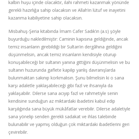
kalbin huşu içinde olacaktır, ilahi rahmeti kazanmak yönünde
gerekli hazırlığa sahip olacaksın ve Allah’ın lütuf ve inayetini
kazanma kabiliyetine sahip olacaksın.
Misbahuş-Şeria kitabında İmam Cafer Sadık’ın (a.s) şöyle
buyurduğu nakledilmiştir: Caminin kapısına geldiğinde, ancak
temiz insanların girebildiği bir Sultan’ın dergâhına geldiğini
düşünmelisin, ancak temiz insanların kendisiyle oturup
konuşabileceği bir sultanın yanına gittiğini düşünmelisin ve bu
sultanın huzurunda gaflete kapılıp yanlış davranışlarda
bulunmaktan sakınıp korkmalısın. Şunu bilmelisin ki o sana
karşı adaletle yaklaşabileceği gibi fazl ve ihsanıyla da
yaklaşabilir. Dilerse sana acıyıp fazl ve rahmetiyle senin
kendisine sunduğun az miktardaki ibadetini kabul edip
karşılığında sana büyük mükâfatlar verebilir. Dilerse adaletiyle
sana yönelip senden gerekli sadakat ve ihlas talebinde
bulunabilir ve yapmış olduğun çok miktardaki ibadetlerini geri
çevirebilir.