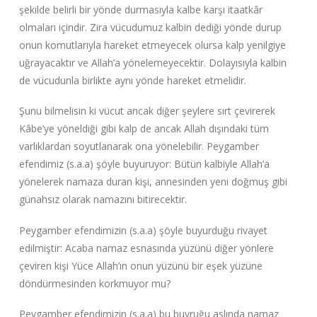
şekilde belirli bir yönde durmasıyla kalbe karşı itaatkâr
olmaları içindir. Zira vücudumuz kalbin dediği yönde durup
onun komutlarıyla hareket etmeyecek olursa kalp yenilgiye
uğrayacaktır ve Allah’a yönelemeyecektir. Dolayısıyla kalbin
de vücudunla birlikte aynı yönde hareket etmelidir.
Şunu bilmelisin ki vücut ancak diğer şeylere sırt çevirerek
Kâbe’ye yöneldiği gibi kalp de ancak Allah dışındaki tüm
varlıklardan soyutlanarak ona yönelebilir. Peygamber
efendimiz (s.a.a) şöyle buyuruyor: Bütün kalbiyle Allah’a
yönelerek namaza duran kişi, annesinden yeni doğmuş gibi
günahsız olarak namazını bitirecektir.
Peygamber efendimizin (s.a.a) şöyle buyurduğu rivayet
edilmiştir: Acaba namaz esnasında yüzünü diğer yönlere
çeviren kişi Yüce Allah’ın onun yüzünü bir eşek yüzüne
döndürmesinden korkmuyor mu?
Peygamber efendimizin (s.a.a) bu buyruğu aslında namaz