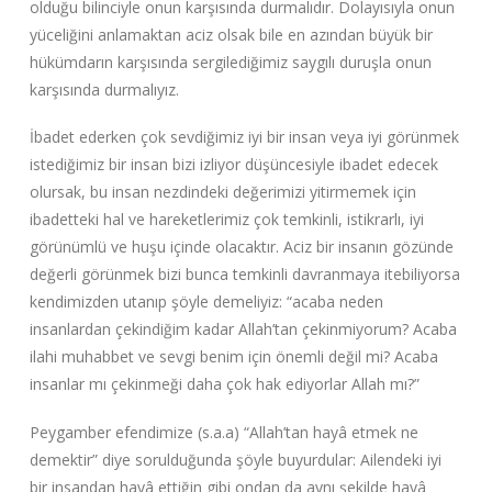
olduğu bilinciyle onun karşısında durmalıdır. Dolayısıyla onun
yüceliğini anlamaktan aciz olsak bile en azından büyük bir
hükümdarın karşısında sergilediğimiz saygılı duruşla onun
karşısında durmalıyız.
İbadet ederken çok sevdiğimiz iyi bir insan veya iyi görünmek
istediğimiz bir insan bizi izliyor düşüncesiyle ibadet edecek
olursak, bu insan nezdindeki değerimizi yitirmemek için
ibadetteki hal ve hareketlerimiz çok temkinli, istikrarlı, iyi
görünümlü ve huşu içinde olacaktır. Aciz bir insanın gözünde
değerli görünmek bizi bunca temkinli davranmaya itebiliyorsa
kendimizden utanıp şöyle demeliyiz: “acaba neden
insanlardan çekindiğim kadar Allah’tan çekinmiyorum? Acaba
ilahi muhabbet ve sevgi benim için önemli değil mi? Acaba
insanlar mı çekinmeği daha çok hak ediyorlar Allah mı?”
Peygamber efendimize (s.a.a) “Allah’tan hayâ etmek ne
demektir” diye sorulduğunda şöyle buyurdular: Ailendeki iyi
bir insandan hayâ ettiğin gibi ondan da aynı şekilde hayâ