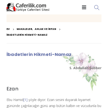
EV
MAKALELER
,
AHLAK VE İRFAN
İBADETLERIN HIKMETI-NAMAZ
İbadetlerin Hikmeti-Namaz
S. Abdullah Şubber
Ezan
Ebu Hamid
[1]
şöyle diyor: Ezan sesini duyarak kıyamet
gününde çağrılacağın günü anıp bütün kalbin ve vücudunla bu