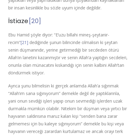
yaptıkları veya yapmadıkları dünya iştiyakından kaynaklanan
bir insan kesinlikle bu sözle uyum içinde değildir.
İstiaze
[20]
Ebu Hamid şöyle diyor: “E’uzu billahi mineş-şeytanir-
recim”
[21]
dediğinde şunun bilincinde olmalısın ki şeytan
senin düşmanındır, yerine getirmediği bir secdeden ötürü
Allah’ın lanetini kazanmıştır ve senin Allah’a yaptığın secdeleri,
onunla olan münacatını kıskandığı için senin kalbini Allah’tan
döndürmek istiyor.
Ayrıca şunu bilmelisin ki gerçek anlamda Allah’a sığınmak
“Allah’ım sana sığınıyorum” demekle değil de yaptıklarınla,
yani onun sevdiği işleri yapıp onun sevmediği işlerden uzak
durmakla mümkün olabilir. Nitekim bir düşman veya yırtıcı bir
hayvanın saldırısına maruz kalan kişi “senden bana zarar
gelmemesi için bu kaleye sığınıyorum” demekle bu kişi veya
hayvanın vereceği zarardan kurtulamaz ve ancak orayı terk