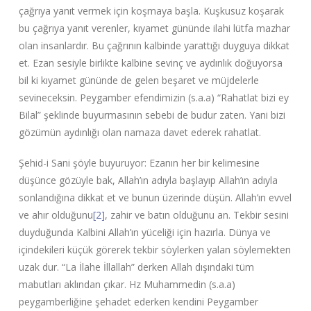
çağrıya yanıt vermek için koşmaya başla. Kuşkusuz koşarak
bu çağrıya yanıt verenler, kıyamet gününde ilahi lütfa mazhar
olan insanlardır. Bu çağrının kalbinde yarattığı duyguya dikkat
et. Ezan sesiyle birlikte kalbine sevinç ve aydınlık doğuyorsa
bil ki kıyamet gününde de gelen beşaret ve müjdelerle
sevineceksin. Peygamber efendimizin (s.a.a) “Rahatlat bizi ey
Bilal” şeklinde buyurmasının sebebi de budur zaten. Yani bizi
gözümün aydınlığı olan namaza davet ederek rahatlat.
Şehid-i Sani şöyle buyuruyor: Ezanın her bir kelimesine
düşünce gözüyle bak, Allah’ın adıyla başlayıp Allah’ın adıyla
sonlandığına dikkat et ve bunun üzerinde düşün. Allah’ın evvel
ve ahır olduğunu
[2]
, zahir ve batın olduğunu an. Tekbir sesini
duyduğunda Kalbini Allah’ın yüceliği için hazırla. Dünya ve
içindekileri küçük görerek tekbir söylerken yalan söylemekten
uzak dur. “La İlahe İllallah” derken Allah dışındaki tüm
mabutları aklından çıkar. Hz Muhammedin (s.a.a)
peygamberliğine şehadet ederken kendini Peygamber