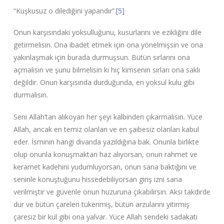
“Kuşkusuz o dilediğini yapandır”.
[5]
Onun karşısındaki yoksulluğunu, kusurlarını ve ezikliğini dile
getirmelisin. Ona ibadet etmek için ona yönelmişsin ve ona
yakınlaşmak için burada durmuşsun. Bütün sırlarını ona
açmalısın ve şunu bilmelisin ki hiç kimsenin sırları ona saklı
değildir. Onun karşısında durduğunda, en yoksul kulu gibi
durmalısın.
Seni Allah’tan alıkoyan her şeyi kalbinden çıkarmalısın. Yüce
Allah, ancak en temiz olanları ve en şaibesiz olanları kabul
eder. İsminin hangi divanda yazıldığına bak. Onunla birlikte
olup onunla konuşmaktan haz alıyorsan, onun rahmet ve
keramet kadehini yudumluyorsan, onun sana baktığını ve
seninle konuştuğunu hissedebiliyorsan giriş izni sana
verilmiştir ve güvenle onun huzuruna çıkabilirsin. Aksi takdirde
dur ve bütün çareleri tükenmiş, bütün arzularını yitirmiş
çaresiz bir kul gibi ona yalvar. Yüce Allah sendeki sadakati