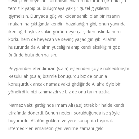
sevinçli ve heyecanlı olmalısın. Allah’ın huzuruna çıkmak için
temizlik yapıp bu buluşmaya yakışır güzel giysilerini
giymelisin. Dünyada güç ve iktidar sahibi olan bir insanın
makamına çıktığında kendini hazırladığın gibi, onun yanında
iken ağırbaşlı ve sakin görünmeye çalışırken aslında hem
korku hem de heyecan ve sevinç yaşadığın gibi Allah’ın
huzurunda da Allah’ın yüceliğini anıp kendi eksikliğini göz
önünde bulundurmalısın.
Peygamber efendimizin (s.a.a) eşlerinden şöyle nakledilmiştir:
Resulullah (s.a.a) bizimle konuşurdu biz de onunla
konuşurduk ancak namaz vakti girdiğinde Allah’a öyle bir
yönelirdi ki bizi tanımazdı ve biz de onu tanımazdık.
Namaz vakti girdiğinde İmam Ali (a.s) titrek bir halde kendi
etrafında dönerdi. Bunun nedeni sorulduğunda ise şöyle
buyururdu: Allah’ın göklere ve yere sunup da taşımak
istemedikleri emanetin geri verilme zamanı geldi.