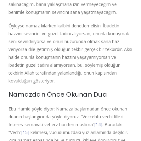
sakınacağım, bana yaklaşmana izin vermeyeceğim ve
benimle konuşmanın sevincini sana yaşatmayacağım.
Öyleyse namaz kılarken kalbini denetlemelisin. İbadetin
hazzını sevincini ve güzel tadını alıyorsan, onunla konuşmak
seni sevindiriyorsa ve onun huzurunda olmak sana haz
veriyorsa dile getirmiş olduğun tekbir gerçek bir tekbirdir. Aksi
halde onunla konuşmanın hazzını yaşayamıyorsan ve
ibadetin güzel tadını alamıyorsan, bu, söylemiş olduğun
tekbirin Allah tarafından yalanlandığı, onun kapısından
kovulduğun gösteriyor.
Namazdan Önce Okunan Dua
Ebu Hamid şöyle diyor: Namaza başlamadan önce okunan
duanın başlangıcında şöyle diyoruz: “Veccehtu vechi lillezi
feteres-semavati vel-erz hanifen muslima”
[14]
. Buradaki
“Vech”
[15]
kelimesi, vücudumuzdaki yüz anlamında değildir.
Zira namaz esnasında bu yüzümüzü kıbleye dönüyoruz ve