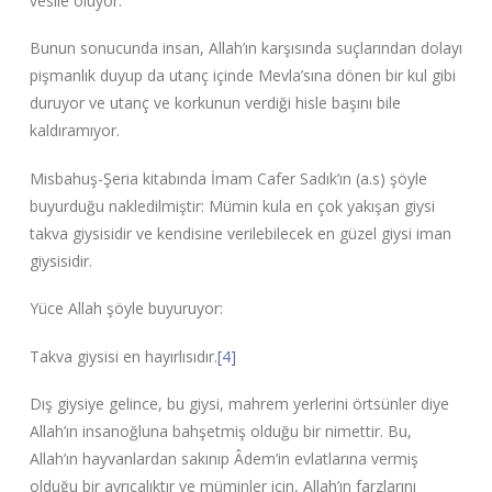
vesile oluyor.
Bunun sonucunda insan, Allah’ın karşısında suçlarından dolayı
pişmanlık duyup da utanç içinde Mevla’sına dönen bir kul gibi
duruyor ve utanç ve korkunun verdiği hisle başını bile
kaldıramıyor.
Misbahuş-Şeria kitabında İmam Cafer Sadık’ın (a.s) şöyle
buyurduğu nakledilmiştir: Mümin kula en çok yakışan giysi
takva giysisidir ve kendisine verilebilecek en güzel giysi iman
giysisidir.
Yüce Allah şöyle buyuruyor:
Takva giysisi en hayırlısıdır.
[4]
Dış giysiye gelince, bu giysi, mahrem yerlerini örtsünler diye
Allah’ın insanoğluna bahşetmiş olduğu bir nimettir. Bu,
Allah’ın hayvanlardan sakınıp Âdem’in evlatlarına vermiş
olduğu bir ayrıcalıktır ve müminler için, Allah’ın farzlarını