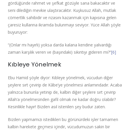
gördüğünde rahmet ve şefkat gözüyle sana bakacaktır ve
seni dilediğin mevkie ulaştıracaktır. Kuşkusuz Allah, mutlak
cömertlik sahibidir ve rızasını kazanmak için kapısına gelen
çaresiz kullarına ikramda bulunmayı seviyor. Yüce Allah şöyle
buyuruyor:
“(Onlar mı hayırlı) yoksa darda kalana kendine yalvardığı
zaman karşılık veren ve (başındaki) sıkıntıyı gideren mi?”
[6]
Kıbleye Yönelmek
Ebu Hamid şöyle diyor: Kıbleye yönelmek, vücudun diğer
şeylere sırt çevirip de Kâbe’ye yönelmesi anlamındadır. Acaba
yalnızca bununla yetinip de, kalbin diğer şeylere sırt çevirip
Allah’a yönelmesinden gafil olmak ne kadar doğru olabilir?
Kesinlikle hayır! Bizden asıl istenilen şey budur zaten.
Bizden yapmamızı istedikleri bu görünürdeki işler tamamen
kalbin harekete geçmesi içindir, vücudumuzun sakin bir