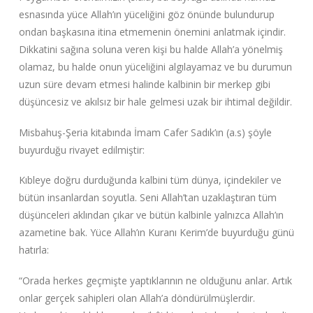
esnasında yüce Allah’ın yüceliğini göz önünde bulundurup
ondan başkasına itina etmemenin önemini anlatmak içindir.
Dikkatini sağına soluna veren kişi bu halde Allah’a yönelmiş
olamaz, bu halde onun yüceliğini algılayamaz ve bu durumun
uzun süre devam etmesi halinde kalbinin bir merkep gibi
düşüncesiz ve akılsız bir hale gelmesi uzak bir ihtimal değildir.
Misbahuş-Şeria kitabında İmam Cafer Sadık’ın (a.s) şöyle
buyurduğu rivayet edilmiştir:
Kıbleye doğru durduğunda kalbini tüm dünya, içindekiler ve
bütün insanlardan soyutla. Seni Allah’tan uzaklaştıran tüm
düşünceleri aklından çıkar ve bütün kalbinle yalnızca Allah’ın
azametine bak. Yüce Allah’ın Kuranı Kerim’de buyurduğu günü
hatırla:
“Orada herkes geçmişte yaptıklarının ne olduğunu anlar. Artık
onlar gerçek sahipleri olan Allah’a döndürülmüşlerdir.