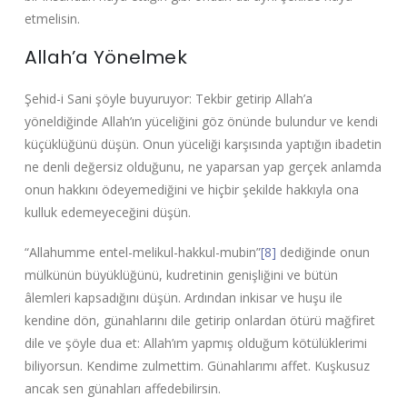
etmelisin.
Allah’a Yönelmek
Şehid-i Sani şöyle buyuruyor: Tekbir getirip Allah’a
yöneldiğinde Allah’ın yüceliğini göz önünde bulundur ve kendi
küçüklüğünü düşün. Onun yüceliği karşısında yaptığın ibadetin
ne denli değersiz olduğunu, ne yaparsan yap gerçek anlamda
onun hakkını ödeyemediğini ve hiçbir şekilde hakkıyla ona
kulluk edemeyeceğini düşün.
“Allahumme entel-melikul-hakkul-mubin”
[8]
dediğinde onun
mülkünün büyüklüğünü, kudretinin genişliğini ve bütün
âlemleri kapsadığını düşün. Ardından inkisar ve huşu ile
kendine dön, günahlarını dile getirip onlardan ötürü mağfiret
dile ve şöyle dua et: Allah’ım yapmış olduğum kötülüklerimi
biliyorsun. Kendime zulmettim. Günahlarımı affet. Kuşkusuz
ancak sen günahları affedebilirsin.