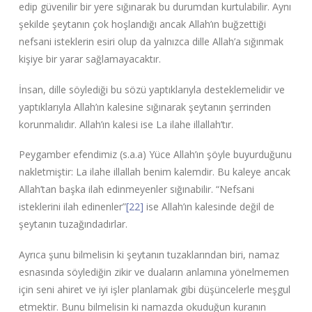
edip güvenilir bir yere sığınarak bu durumdan kurtulabilir. Aynı
şekilde şeytanın çok hoşlandığı ancak Allah’ın buğzettiği
nefsani isteklerin esiri olup da yalnızca dille Allah’a sığınmak
kişiye bir yarar sağlamayacaktır.
İnsan, dille söylediği bu sözü yaptıklarıyla desteklemelidir ve
yaptıklarıyla Allah’ın kalesine sığınarak şeytanın şerrinden
korunmalıdır. Allah’ın kalesi ise La ilahe illallah’tır.
Peygamber efendimiz (s.a.a) Yüce Allah’ın şöyle buyurduğunu
nakletmiştir: La ilahe illallah benim kalemdir. Bu kaleye ancak
Allah’tan başka ilah edinmeyenler sığınabilir. “Nefsani
isteklerini ilah edinenler”
[22]
ise Allah’ın kalesinde değil de
şeytanın tuzağındadırlar.
Ayrıca şunu bilmelisin ki şeytanın tuzaklarından biri, namaz
esnasında söylediğin zikir ve duaların anlamına yönelmemen
için seni ahiret ve iyi işler planlamak gibi düşüncelerle meşgul
etmektir. Bunu bilmelisin ki namazda okuduğun kuranın