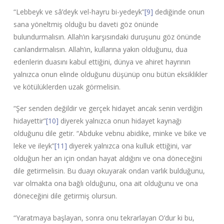
“Lebbeyk ve sâ’deyk vel-hayru bi-yedeyk”
[9]
dediğinde onun
sana yöneltmiş olduğu bu daveti göz önünde
bulundurmalısın. Allah’ın karşısındaki duruşunu göz önünde
canlandırmalısın. Allah’ın, kullarına yakın olduğunu, dua
edenlerin duasını kabul ettiğini, dünya ve ahiret hayrının
yalnızca onun elinde olduğunu düşünüp onu bütün eksiklikler
ve kötülüklerden uzak görmelisin.
“Şer senden değildir ve gerçek hidayet ancak senin verdiğin
hidayettir”
[10]
diyerek yalnızca onun hidayet kaynağı
olduğunu dile getir. “Abduke vebnu abidike, minke ve bike ve
leke ve ileyk”
[11]
diyerek yalnızca ona kulluk ettiğini, var
olduğun her an için ondan hayat aldığını ve ona döneceğini
dile getirmelisin. Bu duayı okuyarak ondan varlık bulduğunu,
var olmakta ona bağlı olduğunu, ona ait olduğunu ve ona
döneceğini dile getirmiş olursun.
“Yaratmaya başlayan, sonra onu tekrarlayan O’dur ki bu,