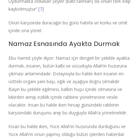
Uydurmakta oldukları şeyler (bâtıl tanrıları) da onları terk edip
kaybolmuştur”.
[7]
Onun karşısında duracağın bu günü hatırla ve korku ve ümit
içinde ona yönel.
Namaz Esnasında Ayakta Durmak
Ebu Hamid şöyle diyor: Namaz için dengeli bir şekilde ayakta
durmak, insanın, bütün kalbi ve vücuduyla Allah’ın huzuruna
çıkması anlamındadır. Dolayısıyla bu halde iken insanın en
üstteki organı yani başı, eğik ve aşağıya doğru olmalıdır.
Başın bu şekilde eğilmesi, kalbin huşu içinde olmasına ve
kibirden arınıp eziklik içinde rabbine yönelmesine vesile
olacaktır. İnsan bu halde iken hesap günündeki rabbinin
karşısındaki duruşunu anıp bu duyguyla Allah’a yönelmelidir.
İnsan bu halde iken, Yüce Allah’ın huzurunda durduğunu ve
Yüce Allah’ın onun yapmış olduğu bütün işlerden haberdar