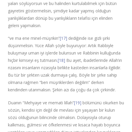
yalan söylüyorsun ve bu halinden kurtulabilmek için bütün
gayretini göstermelisin, şimdiye kadar yapmış olduğun
yanlışlıklardan dönüp bu yanlışlıkların telafisi için elinden
geleni yapmalısın.
“ve ma ene minel-müşrikin”
[17]
dediğinde ise gizli şirki
düşünmelisin. Yüce Allah şöyle buyuruyor: Artık Rabbiyle
buluşmayı uman iyi işlerde bulunsun ve Rabbinin kulluğunda
hiçbir kimseyi eş tutmasın.
[18]
Bu ayet, ibadetlerinde Allah’ın
rızasını insanların rızasıyla birlikte kasteden insanlarla ilgilidir.
Bu tür bir şirkten uzak durmaya çalış. Böyle bir şirke sahip
olmana rağmen “ben müşriklerden değilim” derken
kendinden utanmalısın. Şirkin azı da çoğu da çok çirkindir.
Duanın “Mehyaye ve memati lillah”
[19]
bölümünü okurken bu
sözün, kendisi için değil de mevlası için yaşayan bir kulun
sözü olduğunun bilincinde olmalısın. Dolayısıyla oturup
kalkması, gülmesi ve öfkelenmesi ve kısaca hayatı boyunca