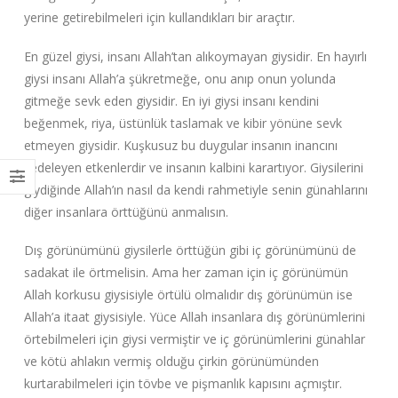
yerine getirebilmeleri için kullandıkları bir araçtır.
En güzel giysi, insanı Allah’tan alıkoymayan giysidir. En hayırlı
giysi insanı Allah’a şükretmeğe, onu anıp onun yolunda
gitmeğe sevk eden giysidir. En iyi giysi insanı kendini
beğenmek, riya, üstünlük taslamak ve kibir yönüne sevk
etmeyen giysidir. Kuşkusuz bu duygular insanın inancını
zedeleyen etkenlerdir ve insanın kalbini karartıyor. Giysilerini
giydiğinde Allah’ın nasıl da kendi rahmetiyle senin günahlarını
diğer insanlara örttüğünü anmalısın.
Dış görünümünü giysilerle örttüğün gibi iç görünümünü de
sadakat ile örtmelisin. Ama her zaman için iç görünümün
Allah korkusu giysisiyle örtülü olmalıdır dış görünümün ise
Allah’a itaat giysisiyle. Yüce Allah insanlara dış görünümlerini
örtebilmeleri için giysi vermiştir ve iç görünümlerini günahlar
ve kötü ahlakın vermiş olduğu çirkin görünümünden
kurtarabilmeleri için tövbe ve pişmanlık kapısını açmıştır.