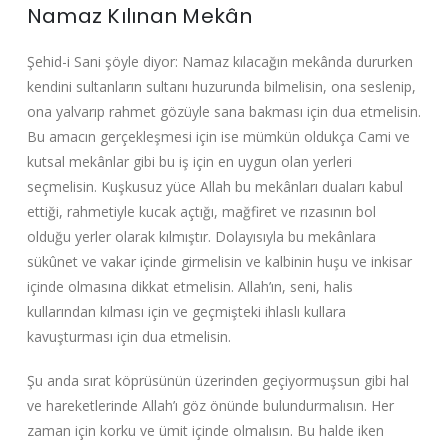
Namaz Kılınan Mekân
Şehid-i Sani şöyle diyor: Namaz kılacağın mekânda dururken
kendini sultanların sultanı huzurunda bilmelisin, ona seslenip,
ona yalvarıp rahmet gözüyle sana bakması için dua etmelisin.
Bu amacın gerçekleşmesi için ise mümkün oldukça Cami ve
kutsal mekânlar gibi bu iş için en uygun olan yerleri
seçmelisin. Kuşkusuz yüce Allah bu mekânları duaları kabul
ettiği, rahmetiyle kucak açtığı, mağfiret ve rızasının bol
olduğu yerler olarak kılmıştır. Dolayısıyla bu mekânlara
sükûnet ve vakar içinde girmelisin ve kalbinin huşu ve inkisar
içinde olmasına dikkat etmelisin. Allah’ın, seni, halis
kullarından kılması için ve geçmişteki ihlaslı kullara
kavuşturması için dua etmelisin.
Şu anda sırat köprüsünün üzerinden geçiyormuşsun gibi hal
ve hareketlerinde Allah’ı göz önünde bulundurmalısın. Her
zaman için korku ve ümit içinde olmalısın. Bu halde iken