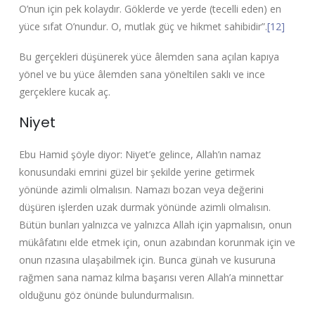
O’nun için pek kolaydır. Göklerde ve yerde (tecelli eden) en
yüce sıfat O’nundur. O, mutlak güç ve hikmet sahibidir”.
[12]
Bu gerçekleri düşünerek yüce âlemden sana açılan kapıya
yönel ve bu yüce âlemden sana yöneltilen saklı ve ince
gerçeklere kucak aç.
Niyet
Ebu Hamid şöyle diyor: Niyet’e gelince, Allah’ın namaz
konusundaki emrini güzel bir şekilde yerine getirmek
yönünde azimli olmalısın. Namazı bozan veya değerini
düşüren işlerden uzak durmak yönünde azimli olmalısın.
Bütün bunları yalnızca ve yalnızca Allah için yapmalısın, onun
mükâfatını elde etmek için, onun azabından korunmak için ve
onun rızasına ulaşabilmek için. Bunca günah ve kusuruna
rağmen sana namaz kılma başarısı veren Allah’a minnettar
olduğunu göz önünde bulundurmalısın.