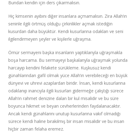
Bundan kendin için ders çıkarmalısın.
Hiç kimsenin ayıbını diğer insanlara açmamalısın. Zira Allah’ın
seninle ilgili örtmüş olduğu çirkinlikler açmak istediğin
kusurdan daha büyüktür. Kendi kusurlarına odaklan ve seni
ilgilendirmeyen şeyler ve kişilerle uğraşma.
Ömür sermayeni başka insanların yaptıklarıyla uğraşmakla
boşa harcama. Bu sermayeyi başkalarıyla uğraşmak yolunda
harcayıp kendini felakete sürükleme. Kuşkusuz kendi
günahlarından gafil olmak yüce Allah’ın verebileceği en büyük
dünyevi ve uhrevi azaplardan biridir. İnsan, kendi kusurlarına
odaklanıp inancıyla ilgili kusurları gidermeğe çalıştığı sürece
Allah’ın rahmet denizine dalan bir kul misalidir ve bu süre
boyunca hikmet ve beyan cevherlerinden faydalanacaktır.
Ancak kendi günahlarını unutup kusurlarına vakıf olmadığı
sürece kendi haline bırakılmış bir insan misalidir ve bu insan
hiçbir zaman felaha eremez.