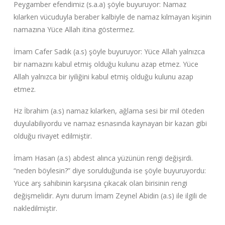
Peygamber efendimiz (s.a.a) şöyle buyuruyor: Namaz
kılarken vücuduyla beraber kalbiyle de namaz kılmayan kişinin
namazına Yüce Allah itina göstermez.
İmam Cafer Sadık (a.s) şöyle buyuruyor: Yüce Allah yalnızca
bir namazını kabul etmiş olduğu kulunu azap etmez. Yüce
Allah yalnızca bir iyiliğini kabul etmiş olduğu kulunu azap
etmez.
Hz İbrahim (a.s) namaz kılarken, ağlama sesi bir mil öteden
duyulabiliyordu ve namaz esnasında kaynayan bir kazan gibi
olduğu rivayet edilmiştir.
İmam Hasan (a.s) abdest alınca yüzünün rengi değişirdi.
“neden böylesin?” diye sorulduğunda ise şöyle buyuruyordu:
Yüce arş sahibinin karşısına çıkacak olan birisinin rengi
değişmelidir. Aynı durum İmam Zeynel Abidin (a.s) ile ilgili de
nakledilmiştir.