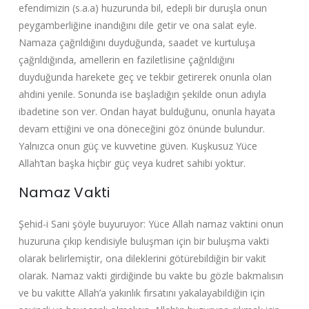
efendimizin (s.a.a) huzurunda bil, edepli bir duruşla onun
peygamberliğine inandığını dile getir ve ona salat eyle.
Namaza çağrıldığını duyduğunda, saadet ve kurtuluşa
çağrıldığında, amellerin en faziletlisine çağrıldığını
duyduğunda harekete geç ve tekbir getirerek onunla olan
ahdini yenile. Sonunda ise başladığın şekilde onun adıyla
ibadetine son ver. Ondan hayat bulduğunu, onunla hayata
devam ettiğini ve ona döneceğini göz önünde bulundur.
Yalnızca onun güç ve kuvvetine güven. Kuşkusuz Yüce
Allah’tan başka hiçbir güç veya kudret sahibi yoktur.
Namaz Vakti
Şehid-i Sani şöyle buyuruyor: Yüce Allah namaz vaktini onun
huzuruna çıkıp kendisiyle buluşman için bir buluşma vakti
olarak belirlemiştir, ona dileklerini götürebildiğin bir vakit
olarak. Namaz vakti girdiğinde bu vakte bu gözle bakmalısın
ve bu vakitte Allah’a yakınlık fırsatını yakalayabildiğin için