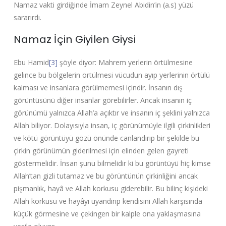
Namaz vakti girdiğinde İmam Zeynel Abidin’in (a.s) yüzü
sararırdı.
Namaz İçin Giyilen Giysi
Ebu Hamid
[3]
şöyle diyor: Mahrem yerlerin örtülmesine
gelince bu bölgelerin örtülmesi vücudun ayıp yerlerinin örtülü
kalması ve insanlara görülmemesi içindir. İnsanın dış
görüntüsünü diğer insanlar görebilirler. Ancak insanın iç
görünümü yalnızca Allah’a açıktır ve insanın iç şeklini yalnızca
Allah biliyor. Dolayısıyla insan, iç görünümüyle ilgili çirkinlikleri
ve kötü görüntüyü gözü önünde canlandırıp bir şekilde bu
çirkin görünümün giderilmesi için elinden gelen gayreti
göstermelidir. İnsan şunu bilmelidir ki bu görüntüyü hiç kimse
Allah’tan gizli tutamaz ve bu görüntünün çirkinliğini ancak
pişmanlık, hayâ ve Allah korkusu giderebilir. Bu bilinç kişideki
Allah korkusu ve hayâyı uyandırıp kendisini Allah karşısında
küçük görmesine ve çekingen bir kalple ona yaklaşmasına