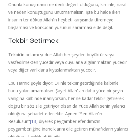
Onunla konuşmanın ne denli değerli olduğunu, kiminle, nasıl
ve neden konuştuğunu unutmamalısın. İşte bu halde iken
insanın ter döküp Allah’ın heybeti karşısında titremeye
başlaması ve korkudan yüzünün sararması elde değil.
Tekbir Getirmek
Tekbir’in anlamı şudur: Allah her şeyden büyüktür veya
vasfedilmekten yücedir veya duyularla algılanmaktan yücedir
veya diğer varlıklarla kıyaslanmaktan yücedir.
Ebu Hamid şöyle diyor: Dilinle tekbir getirdiğinde kalbinle
bunu yalanlamamalısın. Şayet Allah’tan daha yüce bir şeyin
varlığına kalbinde inanıyorsan, her ne kadar tekbir getirerek
doğru bir söz sile getiriyor olsan da Yüce Allah senin yalancı
olduğuna şehadet edecektir. Aynen “Sen Allah’ın
Resulüsün”
[13]
diyerek peygamber efendimizin
peygamberliğine inandıklarını dile getiren münafıkların yalancı
olduğuna tanıklık ettiği gibi.