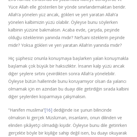
Yüce Allah elle gösterilen bir yönde sınırlandırmaktan beridir.
Allah’a yönelen yüz ancak, gökleri ve yeri yaratan Allah’a
yönelen kalbimizin yüzü olabilir. Öyleyse bunu söylerken
kalbinin yüzüne bakmalısın. Acaba evde, çarşıda, peşinde
olduğu isteklerinin yanında mıdır? Nefsani isteklerin peşinde
midir? Yoksa gökleri ve yeri yaratan Allah’ın yanında mıdır?
Hiç şüphesiz onunla konuşmaya başlarken yalan konuşmakla
başlamak çok büyük bir haksızlıktır. İnsanın kalp yüzü ancak
diğer şeylere sırtını çevirdikten sonra Allah’a yönelebilir.
Öyleyse bütün hallerinde bunu koruyamıyor olsan da yalancı
olmamak için en azından bu duayı dile getirdiğin sırada kalbini
diğer şeylerden koparmaya çalışmalısın.
“Hanifen muslima”
[16]
dediğinde ise şunun bilincinde
olmalısın ki gerçek Müslüman, insanların, onun dilinden ve
elinden şikâyetçi olmadığı kişidir. Öyleyse bunu dile getirirken
gerçekte böyle bir kişiliğe sahip değil isen, bu duayı okuyarak