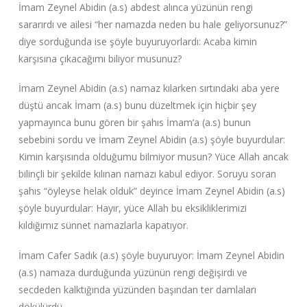
İmam Zeynel Abidin (a.s) abdest alınca yüzünün rengi
sararırdı ve ailesi “her namazda neden bu hale geliyorsunuz?”
diye sorduğunda ise şöyle buyuruyorlardı: Acaba kimin
karşısına çıkacağımı biliyor musunuz?
İmam Zeynel Abidin (a.s) namaz kılarken sırtındaki aba yere
düştü ancak İmam (a.s) bunu düzeltmek için hiçbir şey
yapmayınca bunu gören bir şahıs İmam’a (a.s) bunun
sebebini sordu ve İmam Zeynel Abidin (a.s) şöyle buyurdular:
Kimin karşısında olduğumu bilmiyor musun? Yüce Allah ancak
bilinçli bir şekilde kılınan namazı kabul ediyor. Soruyu soran
şahıs “öyleyse helak olduk” deyince İmam Zeynel Abidin (a.s)
şöyle buyurdular: Hayır, yüce Allah bu eksikliklerimizi
kıldığımız sünnet namazlarla kapatıyor.
İmam Cafer Sadık (a.s) şöyle buyuruyor: İmam Zeynel Abidin
(a.s) namaza durduğunda yüzünün rengi değişirdi ve
secdeden kalktığında yüzünden başından ter damlaları
dökülürdü.