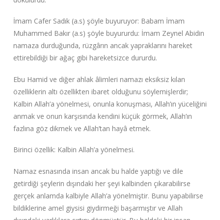
İmam Cafer Sadık (a.s) şöyle buyuruyor: Babam İmam
Muhammed Bakır (a.s) şöyle buyururdu: İmam Zeynel Abidin
namaza durduğunda, rüzgârın ancak yapraklarını hareket
ettirebildiği bir ağaç gibi hareketsizce dururdu.
Ebu Hamid ve diğer ahlak âlimleri namazı eksiksiz kılan
özelliklerin altı özellikten ibaret olduğunu söylemişlerdir;
Kalbin Allah’a yönelmesi, onunla konuşması, Allah’ın yüceliğini
anmak ve onun karşısında kendini küçük görmek, Allah’ın
fazlına göz dikmek ve Allah’tan hayâ etmek.
Birinci özellik: Kalbin Allah’a yönelmesi.
Namaz esnasında insan ancak bu halde yaptığı ve dile
getirdiği şeylerin dışındaki her şeyi kalbinden çıkarabilirse
gerçek anlamda kalbiyle Allah’a yönelmiştir. Bunu yapabilirse
bildiklerine amel giysisi giydirmeği başarmıştır ve Allah