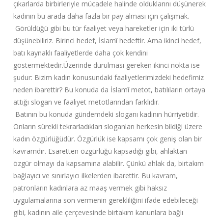
çıkarlarda birbirleriyle mücadele halinde olduklarını düşünerek
kadının bu arada daha fazla bir pay alması için çalışmak.
Görüldüğü gibi bu tür faaliyet veya hareketler için iki türlü
düşünebiliriz. Birinci hedef, İslamî hedeftir. Ama ikinci hedef,
batı kaynaklı faaliyetlerde daha çok kendini
göstermektedir.Üzerinde durulması gereken ikinci nokta ise
şudur: Bizim kadın konusundaki faaliyetlerimizdeki hedefimiz
neden ibarettir? Bu konuda da İslamî metot, batılıların ortaya
attığı slogan ve faaliyet metotlarından farklıdır.
Batının bu konuda gündemdeki sloganı kadının hürriyetidir.
Onların sürekli tekrarladıkları sloganları herkesin bildiği üzere
kadın özgürlüğüdür. Özgürlük ise kapsamı çok geniş olan bir
kavramdır. Esaretten özgürlüğü kapsadığı gibi, ahlaktan
özgür olmayı da kapsamına alabilir. Çünkü ahlak da, birtakım
bağlayıcı ve sınırlayıcı ilkelerden ibarettir. Bu kavram,
patronların kadınlara az maaş vermek gibi haksız
uygulamalarına son vermenin gerekliliğini ifade edebileceği
gibi, kadının aile çerçevesinde birtakım kanunlara bağlı