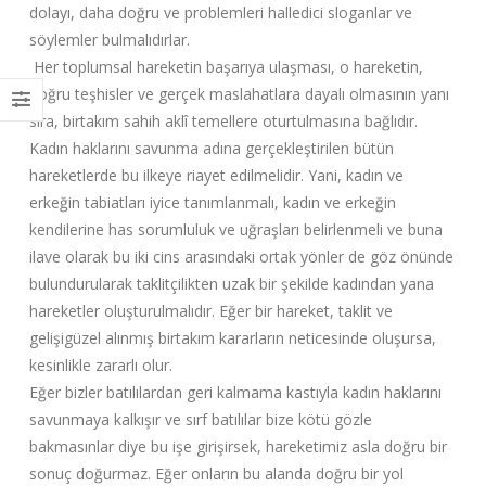
dolayı, daha doğru ve problemleri halledici sloganlar ve
söylemler bulmalıdırlar.
Her toplumsal hareketin başarıya ulaşması, o hareketin,
doğru teşhisler ve gerçek maslahatlara dayalı olmasının yanı
sıra, birtakım sahih aklî temellere oturtulmasına bağlıdır.
Kadın haklarını savunma adına gerçekleştirilen bütün
hareketlerde bu ilkeye riayet edilmelidir. Yani, kadın ve
erkeğin tabiatları iyice tanımlanmalı, kadın ve erkeğin
kendilerine has sorumluluk ve uğraşları belirlenmeli ve buna
ilave olarak bu iki cins arasındaki ortak yönler de göz önünde
bulundurularak taklitçilikten uzak bir şekilde kadından yana
hareketler oluşturulmalıdır. Eğer bir hareket, taklit ve
gelişigüzel alınmış birtakım kararların neticesinde oluşursa,
kesinlikle zararlı olur.
Eğer bizler batılılardan geri kalmama kastıyla kadın haklarını
savunmaya kalkışır ve sırf batılılar bize kötü gözle
bakmasınlar diye bu işe girişirsek, hareketimiz asla doğru bir
sonuç doğurmaz. Eğer onların bu alanda doğru bir yol