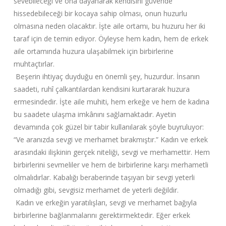
sevebileceği ve ona dayanarak kendisini güvende
hissedebileceği bir kocaya sahip olması, onun huzurlu
olmasına neden olacaktır. İşte aile ortamı, bu huzuru her iki
taraf için de temin ediyor. Öyleyse hem kadın, hem de erkek
aile ortamında huzura ulaşabilmek için birbirlerine
muhtaçtırlar.
Beşerin ihtiyaç duyduğu en önemli şey, huzurdur. İnsanın
saadeti, ruhî çalkantılardan kendisini kurtararak huzura
ermesindedir. İşte aile muhiti, hem erkeğe ve hem de kadına
bu saadete ulaşma imkânını sağlamaktadır. Ayetin
devamında çok güzel bir tabir kullanılarak şöyle buyruluyor:
“Ve aranızda sevgi ve merhamet bırakmıştır.” Kadın ve erkek
arasındaki ilişkinin gerçek niteliği, sevgi ve merhamettir. Hem
birbirlerini sevmeliler ve hem de birbirlerine karşı merhametli
olmalıdırlar. Kabalığı beraberinde taşıyan bir sevgi yeterli
olmadığı gibi, sevgisiz merhamet de yeterli değildir.
Kadın ve erkeğin yaratılışları, sevgi ve merhamet bağıyla
birbirlerine bağlanmalarını gerektirmektedir. Eğer erkek