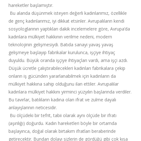
hareketler başlamıştır.
Bu alanda düşünmek isteyen değerli kadınlarımız, özellikle
de genç kadınlarımız, iyi dikkat etsinler. Avrupalıların kendi
sosyologlarının yaptıkları dakik incelemelere göre, Avrupa’da
kadınlara mülkiyet hakkının verilme nedeni, modern
teknolojinin gelişmesiydi. Batıda sanayi yavaş yavaş
gelişmeye başlayıp fabrikalar kurulunca, işçiye ihtiyaç
duyuldu. Büyük oranda işçiye ihtiyaçları vardı, ama işçi azdı.
Düşük ücretle çalıştırabilecekleri kadınları fabrikalara çekip
onların iş gücünden yararlanabilmek için kadınların da
mülkiyet hakkına sahip olduğunu ilan ettiler. Avrupalılar
kadınlara mülkiyet hakkını yirminci yüzyılın başlarında verdiler.
Bu tavırlar, batılıların kadına olan ifrat ve zulme dayalı
anlayışlarının neticesidir.
Bu ölçüdeki bir tefrit, tabii olarak aynı ölçüde bir ifratı
(aşırılığı) doğurdu. Kadın hareketleri böyle bir ortamda
başlayınca, doğal olarak birtakım ifratları beraberinde
getirecektir. Bundan dolayı sizlerin de gördüğü gibi çok kısa