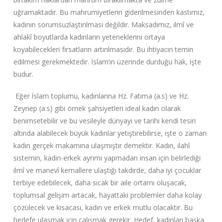
uğramaktadır. Bu mahrumiyetlerin giderilmesinden kastımız,
kadının sorumsuzlaştırılması değildir. Maksadımız, ilmî ve
ahlakî boyutlarda kadınların yeteneklerini ortaya
koyabilecekleri fırsatların artırılmasıdır. Bu ihtiyacın temin
edilmesi gerekmektedir. İslam’ın üzerinde durduğu hak, işte
budur.
Eğer İslam toplumu, kadınlarına Hz. Fatıma (a.s) ve Hz.
Zeynep (a.s) gibi örnek şahsiyetleri ideal kadın olarak
benimsetebilir ve bu vesileyle dünyayı ve tarihi kendi tesiri
altında alabilecek büyük kadınlar yetiştirebilirse, işte o zaman
kadın gerçek makamına ulaşmıştır demektir. Kadın, ilahî
sistemin, kadın-erkek ayrımı yapmadan insan için belirlediği
ilmî ve manevî kemallere ulaştığı takdirde, daha iyi çocuklar
terbiye edebilecek, daha sıcak bir aile ortamı oluşacak,
toplumsal gelişim artacak, hayattaki problemler daha kolay
çözülecek ve kısacası, kadın ve erkek mutlu olacaktır. Bu
hedefe ulaşmak için çalışmak gerekir. Hedef, kadınları başka