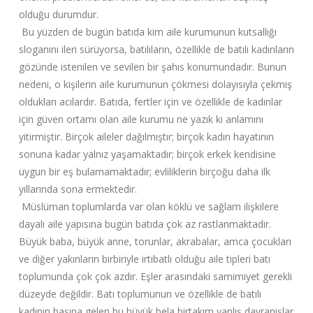
olduğu durumdur.
Bu yüzden de bugün batıda kim aile kurumunun kutsallığı
sloganını ileri sürüyorsa, batılıların, özellikle de batılı kadınların
gözünde istenilen ve sevilen bir şahıs konumundadır. Bunun
nedeni, o kişilerin aile kurumunun çökmesi dolayısıyla çekmiş
oldukları acılardır. Batıda, fertler için ve özellikle de kadınlar
için güven ortamı olan aile kurumu ne yazık ki anlamını
yitirmiştir. Birçok aileler dağılmıştır; birçok kadın hayatının
sonuna kadar yalnız yaşamaktadır; birçok erkek kendisine
uygun bir eş bulamamaktadır; evliliklerin birçoğu daha ilk
yıllarında sona ermektedir.
Müslüman toplumlarda var olan köklü ve sağlam ilişkilere
dayalı aile yapısına bugün batıda çok az rastlanmaktadır.
Büyük baba, büyük anne, torunlar, akrabalar, amca çocukları
ve diğer yakınların birbiriyle irtibatlı olduğu aile tipleri batı
toplumunda çok çok azdır. Eşler arasındaki samimiyet gerekli
düzeyde değildir. Batı toplumunun ve özellikle de batılı
kadının başına gelen bu büyük bela birtakım yanlış davranışlar