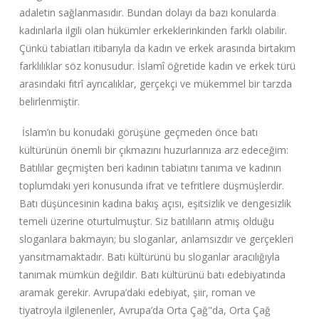
adaletin sağlanmasıdır. Bundan dolayı da bazı konularda
kadınlarla ilgili olan hükümler erkeklerinkinden farklı olabilir.
Çünkü tabiatları itibarıyla da kadın ve erkek arasında birtakım
farklılıklar söz konusudur. İslamî öğretide kadın ve erkek türü
arasındaki fıtrî ayrıcalıklar, gerçekçi ve mükemmel bir tarzda
belirlenmiştir.
İslam’ın bu konudaki görüşüne geçmeden önce batı
kültürünün önemli bir çıkmazını huzurlarınıza arz edeceğim:
Batılılar geçmişten beri kadının tabiatını tanıma ve kadının
toplumdaki yeri konusunda ifrat ve tefritlere düşmüşlerdir.
Batı düşüncesinin kadına bakış açısı, eşitsizlik ve dengesizlik
temeli üzerine oturtulmuştur. Siz batılıların atmış olduğu
sloganlara bakmayın; bu sloganlar, anlamsızdır ve gerçekleri
yansıtmamaktadır. Batı kültürünü bu sloganlar aracılığıyla
tanımak mümkün değildir. Batı kültürünü batı edebiyatında
aramak gerekir. Avrupa’daki edebiyat, şiir, roman ve
tiyatroyla ilgilenenler, Avrupa’da Orta Çağ"da, Orta Çağ