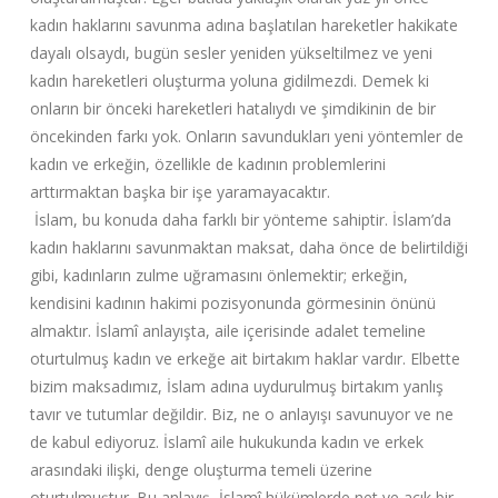
kadın haklarını savunma adına başlatılan hareketler hakikate
dayalı olsaydı, bugün sesler yeniden yükseltilmez ve yeni
kadın hareketleri oluşturma yoluna gidilmezdi. Demek ki
onların bir önceki hareketleri hatalıydı ve şimdikinin de bir
öncekinden farkı yok. Onların savundukları yeni yöntemler de
kadın ve erkeğin, özellikle de kadının problemlerini
arttırmaktan başka bir işe yaramayacaktır.
İslam, bu konuda daha farklı bir yönteme sahiptir. İslam’da
kadın haklarını savunmaktan maksat, daha önce de belirtildiği
gibi, kadınların zulme uğramasını önlemektir; erkeğin,
kendisini kadının hakimi pozisyonunda görmesinin önünü
almaktır. İslamî anlayışta, aile içerisinde adalet temeline
oturtulmuş kadın ve erkeğe ait birtakım haklar vardır. Elbette
bizim maksadımız, İslam adına uydurulmuş birtakım yanlış
tavır ve tutumlar değildir. Biz, ne o anlayışı savunuyor ve ne
de kabul ediyoruz. İslamî aile hukukunda kadın ve erkek
arasındaki ilişki, denge oluşturma temeli üzerine
oturtulmuştur. Bu anlayış, İslamî hükümlerde net ve açık bir