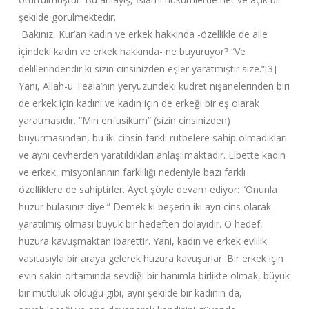
şekilde görülmektedir.
Bakınız, Kur’an kadın ve erkek hakkında -özellikle de aile
içindeki kadın ve erkek hakkında- ne buyuruyor? “Ve
delillerindendir ki sizin cinsinizden eşler yaratmıştır size.”[3]
Yani, Allah-u Teala’nın yeryüzündeki kudret nişanelerinden biri
de erkek için kadını ve kadın için de erkeği bir eş olarak
yaratmasıdır. “Min enfusikum” (sizin cinsinizden)
buyurmasından, bu iki cinsin farklı rütbelere sahip olmadıkları
ve aynı cevherden yaratıldıkları anlaşılmaktadır. Elbette kadın
ve erkek, misyonlarının farklılığı nedeniyle bazı farklı
özelliklere de sahiptirler. Ayet şöyle devam ediyor: “Onunla
huzur bulasınız diye.” Demek ki beşerin iki ayrı cins olarak
yaratılmış olması büyük bir hedeften dolayıdır. O hedef,
huzura kavuşmaktan ibarettir. Yani, kadın ve erkek evlilik
vasıtasıyla bir araya gelerek huzura kavuşurlar. Bir erkek için
evin sakin ortamında sevdiği bir hanımla birlikte olmak, büyük
bir mutluluk olduğu gibi, aynı şekilde bir kadının da,