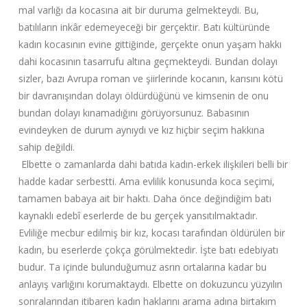
mal varlığı da kocasına ait bir duruma gelmekteydi. Bu,
batılıların inkâr edemeyeceği bir gerçektir. Batı kültüründe
kadın kocasının evine gittiğinde, gerçekte onun yaşam hakkı
dahi kocasının tasarrufu altına geçmekteydi. Bundan dolayı
sizler, bazı Avrupa roman ve şiirlerinde kocanın, karısını kötü
bir davranışından dolayı öldürdüğünü ve kimsenin de onu
bundan dolayı kınamadığını görüyorsunuz. Babasının
evindeyken de durum aynıydı ve kız hiçbir seçim hakkına
sahip değildi.
Elbette o zamanlarda dahi batıda kadın-erkek ilişkileri belli bir
hadde kadar serbestti. Ama evlilik konusunda koca seçimi,
tamamen babaya ait bir haktı. Daha önce değindiğim batı
kaynaklı edebî eserlerde de bu gerçek yansıtılmaktadır.
Evliliğe mecbur edilmiş bir kız, kocası tarafından öldürülen bir
kadın, bu eserlerde çokça görülmektedir. İşte batı edebiyatı
budur. Ta içinde bulunduğumuz asrın ortalarına kadar bu
anlayış varlığını korumaktaydı. Elbette on dokuzuncu yüzyılın
sonralarından itibaren kadın haklarını arama adına birtakım