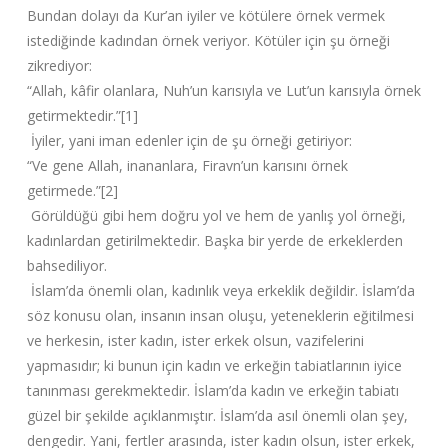
Bundan dolayı da Kur’an iyiler ve kötülere örnek vermek
istediğinde kadından örnek veriyor. Kötüler için şu örneği
zikrediyor:
“Allah, kâfir olanlara, Nuh’un karısıyla ve Lut’un karısıyla örnek
getirmektedir.”[1]
İyiler, yani iman edenler için de şu örneği getiriyor:
“Ve gene Allah, inananlara, Firavn’un karısını örnek
getirmede.”[2]
Görüldüğü gibi hem doğru yol ve hem de yanlış yol örneği,
kadınlardan getirilmektedir. Başka bir yerde de erkeklerden
bahsediliyor.
İslam’da önemli olan, kadınlık veya erkeklik değildir. İslam’da
söz konusu olan, insanın insan oluşu, yeteneklerin eğitilmesi
ve herkesin, ister kadın, ister erkek olsun, vazifelerini
yapmasıdır; ki bunun için kadın ve erkeğin tabiatlarının iyice
tanınması gerekmektedir. İslam’da kadın ve erkeğin tabiatı
güzel bir şekilde açıklanmıştır. İslam’da asıl önemli olan şey,
dengedir. Yani, fertler arasında, ister kadın olsun, ister erkek,