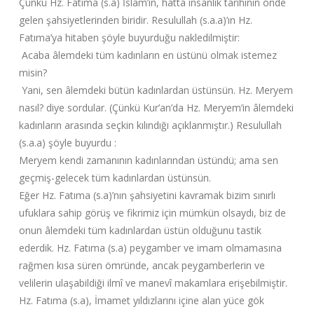
Çünkü Hz. Fatıma (s.a) İslam’ın, hatta insanlık tarihinin önde
gelen şahsiyetlerinden biridir. Resulullah (s.a.a)’ın Hz.
Fatıma’ya hitaben şöyle buyurduğu nakledilmiştir:
Acaba âlemdeki tüm kadınların en üstünü olmak istemez
misin?
Yani, sen âlemdeki bütün kadınlardan üstünsün. Hz. Meryem
nasıl? diye sordular. (Çünkü Kur’an’da Hz. Meryem’in âlemdeki
kadınların arasında seçkin kılındığı açıklanmıştır.) Resulullah
(s.a.a) şöyle buyurdu :
Meryem kendi zamanının kadınlarından üstündü; ama sen
geçmiş-gelecek tüm kadınlardan üstünsün.
Eğer Hz. Fatıma (s.a)’nın şahsiyetini kavramak bizim sınırlı
ufuklara sahip görüş ve fikrimiz için mümkün olsaydı, biz de
onun âlemdeki tüm kadınlardan üstün olduğunu tastik
ederdik. Hz. Fatıma (s.a) peygamber ve imam olmamasına
rağmen kısa süren ömründe, ancak peygamberlerin ve
velilerin ulaşabildiği ilmî ve manevî makamlara erişebilmiştir.
Hz. Fatıma (s.a), İmamet yıldızlarını içine alan yüce gök