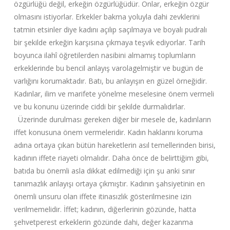
özgürlüğü değil, erkeğin özgürlüğüdür. Onlar, erkeğin özgür
olmasını istiyorlar. Erkekler bakma yoluyla dahi zevklerini
tatmin etsinler diye kadını açılıp saçılmaya ve boyalı pudralı
bir şekilde erkeğin karşısına çıkmaya teşvik ediyorlar. Tarih
boyunca ilahî öğretilerden nasibini almamış toplumların
erkeklerinde bu bencil anlayış varolagelmiştir ve bugün de
varlığını korumaktadır. Batı, bu anlayışın en güzel örneğidir.
Kadınlar, ilim ve marifete yönelme meselesine önem vermeli
ve bu konunu üzerinde ciddi bir şekilde durmalıdırlar.
Üzerinde durulması gereken diğer bir mesele de, kadınların
iffet konusuna önem vermeleridir. Kadın haklarını koruma
adına ortaya çıkan bütün hareketlerin asıl temellerinden birisi,
kadının iffete riayeti olmalıdır. Daha önce de belirttiğim gibi,
batıda bu önemli asla dikkat edilmediği için şu anki sınır
tanımazlık anlayışı ortaya çıkmıştır. Kadının şahsiyetinin en
önemli unsuru olan iffete itinasızlık gösterilmesine izin
verilmemelidir. İffet; kadının, diğerlerinin gözünde, hatta
şehvetperest erkeklerin gözünde dahi, değer kazanma