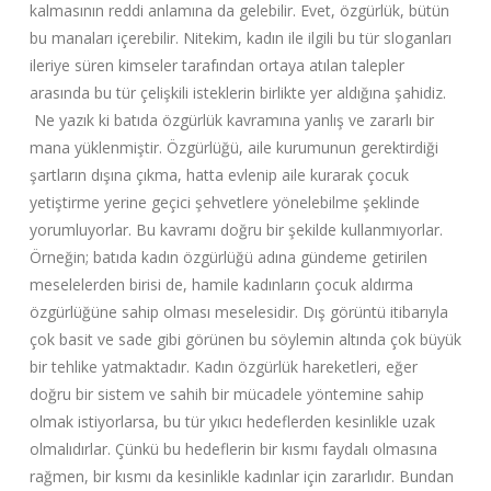
kalmasının reddi anlamına da gelebilir. Evet, özgürlük, bütün
bu manaları içerebilir. Nitekim, kadın ile ilgili bu tür sloganları
ileriye süren kimseler tarafından ortaya atılan talepler
arasında bu tür çelişkili isteklerin birlikte yer aldığına şahidiz.
Ne yazık ki batıda özgürlük kavramına yanlış ve zararlı bir
mana yüklenmiştir. Özgürlüğü, aile kurumunun gerektirdiği
şartların dışına çıkma, hatta evlenip aile kurarak çocuk
yetiştirme yerine geçici şehvetlere yönelebilme şeklinde
yorumluyorlar. Bu kavramı doğru bir şekilde kullanmıyorlar.
Örneğin; batıda kadın özgürlüğü adına gündeme getirilen
meselelerden birisi de, hamile kadınların çocuk aldırma
özgürlüğüne sahip olması meselesidir. Dış görüntü itibarıyla
çok basit ve sade gibi görünen bu söylemin altında çok büyük
bir tehlike yatmaktadır. Kadın özgürlük hareketleri, eğer
doğru bir sistem ve sahih bir mücadele yöntemine sahip
olmak istiyorlarsa, bu tür yıkıcı hedeflerden kesinlikle uzak
olmalıdırlar. Çünkü bu hedeflerin bir kısmı faydalı olmasına
rağmen, bir kısmı da kesinlikle kadınlar için zararlıdır. Bundan