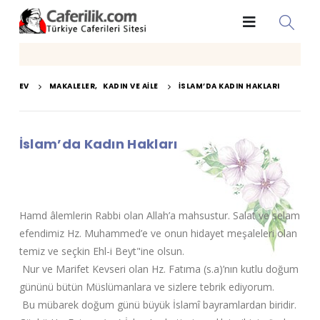
EV
MAKALELER
,
KADIN VE AILE
İSLAM’DA KADIN HAKLARI
İslam’da Kadın Hakları
Hamd âlemlerin Rabbi olan Allah’a mahsustur. Salat ve selam
efendimiz Hz. Muhammed’e ve onun hidayet meşaleleri olan
temiz ve seçkin Ehl-i Beyt"ine olsun.
Nur ve Marifet Kevseri olan Hz. Fatıma (s.a)’nın kutlu doğum
gününü bütün Müslümanlara ve sizlere tebrik ediyorum.
Bu mübarek doğum günü büyük İslamî bayramlardan biridir.