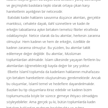
ve geçmişteki baskılara tepki olarak ortaya çıkan karşı
hareketlerin aşırılığının bir neticesidir.
Batıdaki kadın haklarını savunma düşünce akımları, gerçekte
mantıksız, cehalete dayalı, ilahî sünnetlere ve kadın ile
erkeğin tabiatlarına aykırı birtakım temelsiz fikirler etrafında
odaklaşmıştır. Netice olarak da bu akımlar, herkesin zararına
olmuştur. Hem kadının ve hem de erkeğin, özellikle de
kadının zararına olmuştur. Bu yüzden, bu akımlar taklit
edilemeye değer değildir. Bu akımlar, Müslüman
toplumlardan atılmalıdır. İslam ülkesinde yaşayan fertlerin bu
akımlardan öğrenebileceği kayda değer bir şey yoktur.
Elbette İslamî toplumda da kadınların haklarının muhafazası
için birtakım hareketlerin oluşturulması gerekmektedir. Ancak
bu oluşumlar, İslamî temel ve hedeflere dayandırılmalıdır.
Bazıları bu tip oluşumlara itiraz edebilir ve kadının bizim
toplumumuzda böyle bir sürece girmeye ihtiyacı olmadığını
söyleyebilirler. Ama gerçek şu ki, bütün toplumlarda kadın
birtakım haklardan mahrum bırakılmakta ve zulme