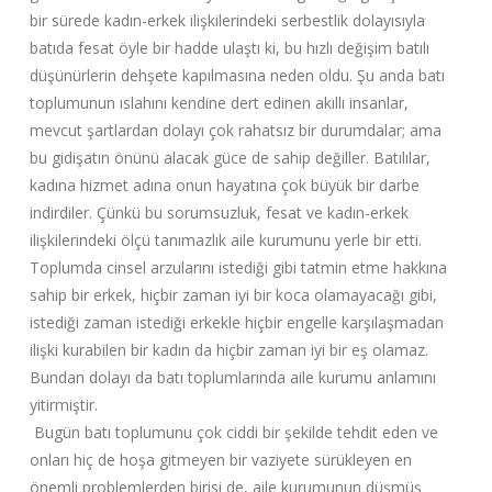
bir sürede kadın-erkek ilişkilerindeki serbestlik dolayısıyla
batıda fesat öyle bir hadde ulaştı ki, bu hızlı değişim batılı
düşünürlerin dehşete kapılmasına neden oldu. Şu anda batı
toplumunun ıslahını kendine dert edinen akıllı insanlar,
mevcut şartlardan dolayı çok rahatsız bir durumdalar; ama
bu gidişatın önünü alacak güce de sahip değiller. Batılılar,
kadına hizmet adına onun hayatına çok büyük bir darbe
indirdiler. Çünkü bu sorumsuzluk, fesat ve kadın-erkek
ilişkilerindeki ölçü tanımazlık aile kurumunu yerle bir etti.
Toplumda cinsel arzularını istediği gibi tatmin etme hakkına
sahip bir erkek, hiçbir zaman iyi bir koca olamayacağı gibi,
istediği zaman istediği erkekle hiçbir engelle karşılaşmadan
ilişki kurabilen bir kadın da hiçbir zaman iyi bir eş olamaz.
Bundan dolayı da batı toplumlarında aile kurumu anlamını
yitirmiştir.
Bugün batı toplumunu çok ciddi bir şekilde tehdit eden ve
onları hiç de hoşa gitmeyen bir vaziyete sürükleyen en
önemli problemlerden birisi de, aile kurumunun düşmüş