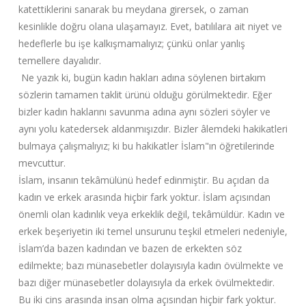
katettiklerini sanarak bu meydana girersek, o zaman
kesinlikle doğru olana ulaşamayız. Evet, batılılara ait niyet ve
hedeflerle bu işe kalkışmamalıyız; çünkü onlar yanlış
temellere dayalıdır.
Ne yazık ki, bugün kadın hakları adına söylenen birtakım
sözlerin tamamen taklit ürünü olduğu görülmektedir. Eğer
bizler kadın haklarını savunma adına aynı sözleri söyler ve
aynı yolu katedersek aldanmışızdır. Bizler âlemdeki hakikatleri
bulmaya çalışmalıyız; ki bu hakikatler İslam"ın öğretilerinde
mevcuttur.
İslam, insanın tekâmülünü hedef edinmiştir. Bu açıdan da
kadın ve erkek arasında hiçbir fark yoktur. İslam açısından
önemli olan kadınlık veya erkeklik değil, tekâmüldür. Kadın ve
erkek beşeriyetin iki temel unsurunu teşkil etmeleri nedeniyle,
İslam’da bazen kadından ve bazen de erkekten söz
edilmekte; bazı münasebetler dolayısıyla kadın övülmekte ve
bazı diğer münasebetler dolayısıyla da erkek övülmektedir.
Bu iki cins arasında insan olma açısından hiçbir fark yoktur.