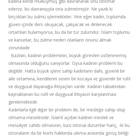
kadına kendi mülküymüş gibi davranarak onu istismar
ederse, bu davranışıyla ona zulmetmiştir. Ne yazık ki
birçokları bu zulmü işlemekteler. Yine eğer kadın, toplumda
güven içinde ders okuyacak, çalışacak ve dinlenecek
ortamları bulamıyorsa, bu da bir tür zulümdür. İslam toplumu
ve kanunlar, bu zulme neden olanların önünü almak
zorundadır.
Bazıları, kadının probleminin, büyük görevleri üstlenmemiş
olmasında olduğunu sanıyorlar. Oysa kadının problemi bu
değildir. Hatta büyük işlere sahip kadınların dahi, güvenli bir
aile ortamına, kendilerini seven bir kocaya ve güvenilir bir ruhî
ve duygusal dayanağa ihtiyaçları vardır. Kadının tabiatından
kaynaklanan bu ruhî ve duygusal ihtiyacın karşılanması
gerekmektedir.
Kadınlarla ilgili diğer bir problem de, bir mesleğe sahip olup
olmama meselesidir. İslamî açıdan kadının meslek ve
mesuliyet sahibi olmasının, bazı istisnai durumlar hariç, -ki bu
istisnaların da bir kısmı hakkında ulema arasında görüş birliği