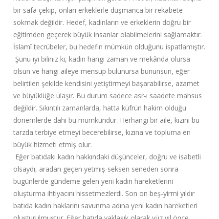
bir safa çekip, onları erkeklerle düşmanca bir rekabete
sokmak değildir. Hedef, kadınların ve erkeklerin doğru bir
eğitimden geçerek büyük insanlar olabilmelerini sağlamaktır.
İslamî tecrübeler, bu hedefin mümkün olduğunu ispatlamıştır.
Şunu iyi biliniz ki, kadın hangi zaman ve mekânda olursa
olsun ve hangi aileye mensup bulunursa bununsun, eğer
belirtilen şekilde kendisini yetiştirmeyi başarabilirse, azamet
ve büyüklüğe ulaşır. Bu durum sadece asr-ı saadete mahsus
değildir. Sıkıntılı zamanlarda, hatta küfrün hakim olduğu
dönemlerde dahi bu mümkündür. Herhangi bir aile, kızını bu
tarzda terbiye etmeyi becerebilirse, kızına ve topluma en
büyük hizmeti etmiş olur.
Eğer batıdaki kadın hakkındaki düşünceler, doğru ve isabetli
olsaydı, aradan geçen yetmiş-seksen seneden sonra
bugünlerde gündeme gelen yeni kadın hareketlerini
oluşturma ihtiyacını hissetmezlerdi. Son on beş-yirmi yıldır
batıda kadın haklarını savunma adına yeni kadın hareketleri
oluşturulmuştur. Eğer batıda yaklaşık olarak yüz yıl önce