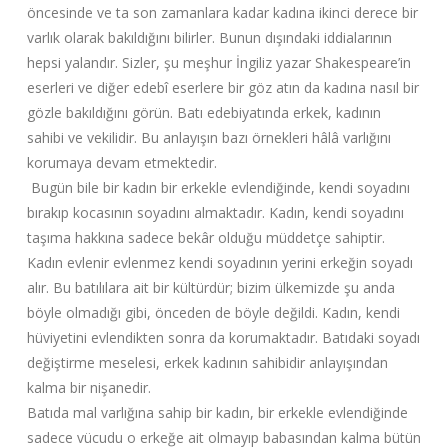
öncesinde ve ta son zamanlara kadar kadına ikinci derece bir
varlık olarak bakıldığını bilirler. Bunun dışındaki iddialarının
hepsi yalandır. Sizler, şu meşhur İngiliz yazar Shakespeare’in
eserleri ve diğer edebî eserlere bir göz atın da kadına nasıl bir
gözle bakıldığını görün. Batı edebiyatında erkek, kadının
sahibi ve vekilidir. Bu anlayışın bazı örnekleri hâlâ varlığını
korumaya devam etmektedir.
Bugün bile bir kadın bir erkekle evlendiğinde, kendi soyadını
bırakıp kocasının soyadını almaktadır. Kadın, kendi soyadını
taşıma hakkına sadece bekâr olduğu müddetçe sahiptir.
Kadın evlenir evlenmez kendi soyadının yerini erkeğin soyadı
alır. Bu batılılara ait bir kültürdür; bizim ülkemizde şu anda
böyle olmadığı gibi, önceden de böyle değildi. Kadın, kendi
hüviyetini evlendikten sonra da korumaktadır. Batıdaki soyadı
değiştirme meselesi, erkek kadının sahibidir anlayışından
kalma bir nişanedir.
Batıda mal varlığına sahip bir kadın, bir erkekle evlendiğinde
sadece vücudu o erkeğe ait olmayıp babasından kalma bütün