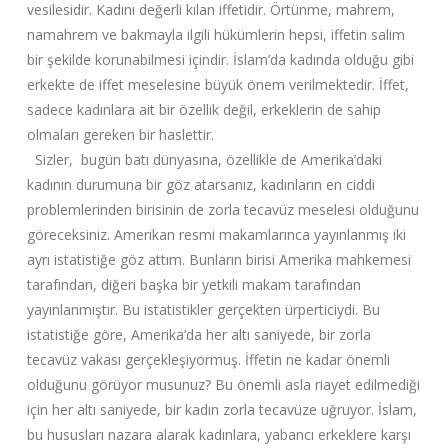
vesilesidir. Kadını değerli kılan iffetidir. Örtünme, mahrem,
namahrem ve bakmayla ilgili hükümlerin hepsi, iffetin salim
bir şekilde korunabilmesi içindir. İslam’da kadında olduğu gibi
erkekte de iffet meselesine büyük önem verilmektedir. İffet,
sadece kadınlara ait bir özellik değil, erkeklerin de sahip
olmaları gereken bir haslettir.
Sizler, bugün batı dünyasına, özellikle de Amerika’daki
kadının durumuna bir göz atarsanız, kadınların en ciddi
problemlerinden birisinin de zorla tecavüz meselesi olduğunu
göreceksiniz. Amerikan resmi makamlarınca yayınlanmış iki
ayrı istatistiğe göz attım. Bunların birisi Amerika mahkemesi
tarafından, diğeri başka bir yetkili makam tarafından
yayınlanmıştır. Bu istatistikler gerçekten ürperticiydi. Bu
istatistiğe göre, Amerika’da her altı saniyede, bir zorla
tecavüz vakası gerçekleşiyormuş. İffetin ne kadar önemli
olduğunu görüyor musunuz? Bu önemli asla riayet edilmediği
için her altı saniyede, bir kadın zorla tecavüze uğruyor. İslam,
bu hususları nazara alarak kadınlara, yabancı erkeklere karşı