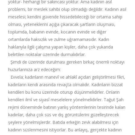
yoktur- herhangi bir sakıncası yoktur. Ama kadının asıl
problemi, bir meslek sahibi olup olmadığı değildir. Kadının asıl
meselesi; kendini güvende hissedebileceği bir ortama sahip
olması, yeteneklerini açığa çıkaracak şartların oluşması,
toplumda, babanın evinde, kocanın evinde ve diğer
ortamlarda haksızlık ve zulme uğramamasıdır. Kadın
haklarıyla ilgili çalışma yapan kişiler, daha çok yukarıda
belirtilen noktalar üzerinde durmalıdırlar.
Şimdi de üzerinde durulması gereken birkaç önemli noktayı
huzurlarınıza arz edeceğim:
Evvela; kadınların manevî ve ahlakî açıdan geliştirilmesi fikri,
kadınların kendi arasında revaçta olmalıdır. Kadınların bizzat
kendileri bu konu üzerinde oturup düşünmelidirler. Onların
kendileri ilmî ve siyasî meselelere yönelmelidirler. Tağut Şah
rejimi döneminde batının yanlış yöntemlerinin tesirinde kalan
kadınlar, daha çok süs ve dış görüntülerini güzelleştirecek
şeylere yönelmişlerdir. Batıda erkeğin zevk alabilmesi için
kadının süslenmesini istiyorlar. Bu anlayış, gerçekte kadının