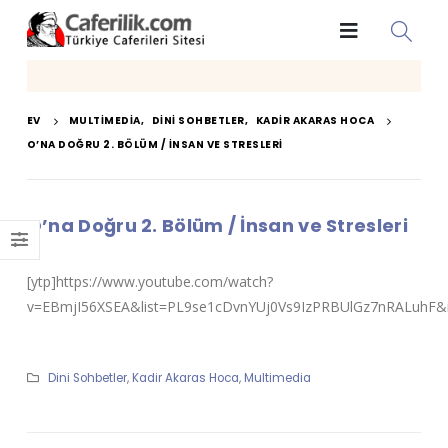
EV
MULTIMEDIA
,
DINI SOHBETLER
,
KADIR AKARAS HOCA
O’NA DOĞRU 2. BÖLÜM / İNSAN VE STRESLERI
O’na Doğru 2. Bölüm / İnsan ve Stresleri
[ytp]https://www.youtube.com/watch?
v=EBmjI56XSEA&list=PL9se1cDvnYUj0Vs9IzPRBUlGz7nRALuhF&i
Dini Sohbetler
,
Kadir Akaras Hoca
,
Multimedia