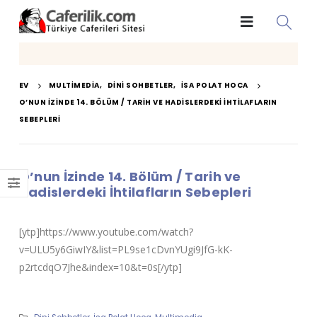
EV
MULTIMEDIA
,
DINI SOHBETLER
,
İSA POLAT HOCA
O’NUN İZINDE 14. BÖLÜM / TARIH VE HADISLERDEKI İHTILAFLARIN
SEBEPLERI
O’nun İzinde 14. Bölüm / Tarih ve
Hadislerdeki İhtilafların Sebepleri
[ytp]https://www.youtube.com/watch?
v=ULU5y6GiwIY&list=PL9se1cDvnYUgi9JfG-kK-
p2rtcdqO7Jhe&index=10&t=0s[/ytp]