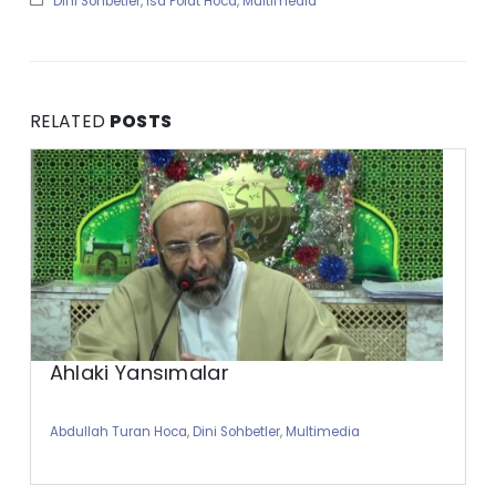
Dini Sohbetler
,
İsa Polat Hoca
,
Multimedia
RELATED
POSTS
Ahlaki Yansımalar
Abdullah Turan Hoca
,
Dini Sohbetler
,
Multimedia