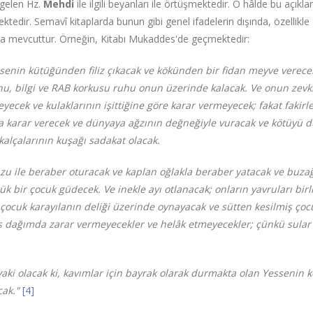
 gelen Hz.
Mehdi
ile ilgili beyanları ile örtüşmektedir. O hâlde bu açık
tedir. Semavî kitaplarda bunun gibi genel ifadelerin dışında, özellikle
da mevcuttur. Örneğin, Kitabı Mukaddes'de geçmektedir:
senin kütüğünden filiz çıkacak ve kökünden bir fidan meyve verece
hu, bilgi ve RAB korkusu ruhu onun üzerinde kalacak. Ve onun zev
ecek ve kulaklarının işittiğine göre karar vermeyecek; fakat fakir
a karar verecek ve dünyaya ağzının değneğiyle vuracak ve kötüyü du
kalçalarının kuşağı sadakat olacak.
zu ile beraber oturacak ve kaplan oğlakla beraber yatacak ve buzağı
ük bir çocuk güdecek. Ve inekle ayı otlanacak; onların yavruları birl
 çocuk karayılanın deliği üzerinde oynayacak ve sütten kesilmiş ço
dağımda zarar vermeyecekler ve helâk etmeyecekler; çünkü sular de
aki olacak ki, kavımlar için bayrak olarak durmakta olan Yessenin k
acak."
[4]