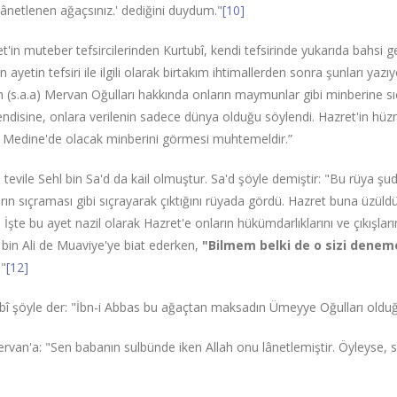
lânetlenen ağaçsınız.' dediğini duydum."
[10]
et'in muteber tefsircilerinden Kurtubî, kendi tefsirinde yukarıda bahsi
ayetin tefsiri ile ilgili olarak birtakım ihtimallerden sonra şunları yazı
h (s.a.a) Mervan Oğulları hakkında onların maymunlar gibi minberine sıç
endisine, onlara verilenin sadece dünya olduğu söylendi. Hazret'in hüz
 Medine'de olacak minberini görmesi muhtemeldir.”
tevile Sehl bin Sa'd da kail olmuştur. Sa'd şöyle demiştir: "Bu rüya şud
n sıçraması gibi sıçrayarak çıktığını rüyada gördü. Hazret buna üzüld
İşte bu ayet nazil olarak Hazret'e onların hükümdarlıklarını ve çıkışlarını,
bin Ali de Muaviye'ye biat ederken,
"Bilmem belki de o sizi denem
"
[12]
bî şöyle der: "İbn-i Abbas bu ağaçtan maksadın Ümeyye Oğulları oldu
rvan'a: "Sen babanın sulbünde iken Allah onu lânetlemiştir. Öyleyse, sen 