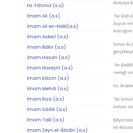
dünyaya il
Hz. Fâtıma (s.a)
İmam Ali (a.s)
“Ve RAB A
büyük mil
İmam Ali en-Nakî(a.s)
kılacağım
İmam Askerî (a.s)
Sonra da b
İmam Bâkır (a.s)
gerçekleşe
İmam Hasan (a.s)
“Ve RABBİ
İmam Hüseyin (a.s)
meleği on
İmam Kâzım (a.s)
Hz. İbrahi
İmam Mehdi (a.s)
İmam Rıza (a.s)
“Ve İsmail
babası ol
İmam Sâdık (a.s)
İmam Takî (a.s)
Biliyorsun
on ikincis
İmam Zeyn el-Âbidin (a.s)