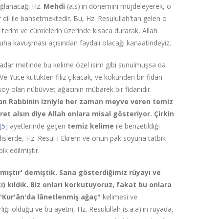
ağlanacağı Hz.
Mehdi
(a.s)'ın dönemini müjdeleyerek, o
il ile bahsetmektedir. Bu, Hz. Resulullah'tan gelen o
 terim ve cümlelerin üzerinde kısaca durarak, Allah
ha kavuşması açısından faydalı olacağı kanaatindeyiz.
 kadar metinde bu kelime özel isim gibi sunulmuşsa da
Ve Yüce kütükten filiz çıkacak, ve kökünden bir fidan
 soy olan nübüvvet ağacının mübarek bir fidanıdır.
olan Rabbinin izniyle her zaman meyve veren temiz
et alsın diye Allah
onlara misal gösteriyor. Çirkin
[5]
ayetlerinde geçen
temiz kelime
ile benzetildiği
islerde, Hz. Resul-i Ekrem ve onun pak soyuna tatbik
k edilmiştir.
mıştır' demiştik. Sana gösterdiğimiz rüyayı ve
) kıldık. Biz onları kor­kutuyoruz, fakat bu onlara
"Kur'ân'da lânetlenmiş ağaç"
kelimesi ve
 olduğu ve bu ayetin, Hz. Resulullah (s.a.a)'ın rüyada,