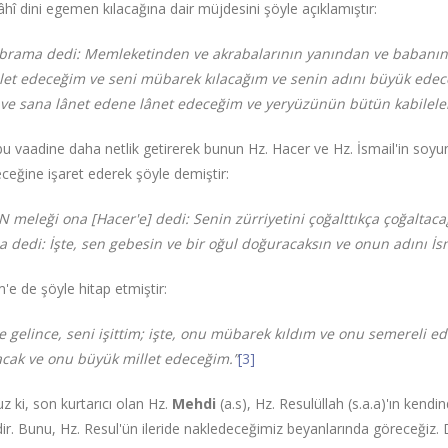
âhî dini egemen kılacağına dair müjdesini şöyle açıklamıştır:
brama dedi: Memleketinden ve akrabalarının yanından ve babanın 
let edeceğim ve seni mübarek kılacağım ve senin adını büyük edec
 ve sana lânet edene lânet edeceğim ve yeryüzünün bütün kabileler
u vaadine daha netlik getirerek bunun Hz. Hacer ve Hz. İsmail'in soyu
ceğine işaret ederek şöyle demiştir:
N meleği ona [Hacer'e] dedi: Senin zürriyetini çoğalttıkça çoğalta
a dedi: İşte, sen gebesin ve bir oğul doğuracaksın ve onun adını İs
m'e de şöyle hitap etmiştir:
e gelince, seni işittim; işte, onu mübarek kıldım ve onu semereli e
acak ve onu büyük millet edeceğim.”
[3]
uz ki, son kurtarıcı olan Hz.
Mehdi
(a.s), Hz. Resulüllah (s.a.a)'ın kend
idir. Bunu, Hz. Resul'ün ileride nakledeceğimiz beyanlarında göreceğiz.