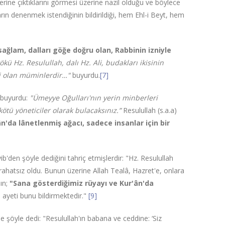
ine çıktıklarını görmesi üzerine nazil olduğu ve böylece
ın denenmek istendiğinin bildirildiği, hem Ehl-i Beyt, hem
ağlam, dalları göğe doğru olan, Rabbinin izniyle
ökü Hz. Resulullah, dalı Hz. Ali, budakları ikisinin
ri olan müminlerdir…"
buyurdu.
[7]
e buyurdu:
"Ümeyye Oğulları'nın yerin minberleri
kötü yöneticiler olarak bulacaksınız.”
Resulullah (s.a.a)
n'da lânetlenmiş ağacı, sadece insanlar için bir
'den şöyle dediğini tahriç etmişlerdir: "Hz. Resulullah
 rahatsız oldu. Bunun üzerine Allah Tealâ, Hazret'e, onlara
ın;
"Sana gösterdiğimiz rüyayı ve Kur'ân'da
"
ayeti bunu bildirmektedir."
[9]
şöyle dedi: "Resulullah'ın babana ve ceddine: ‘Siz