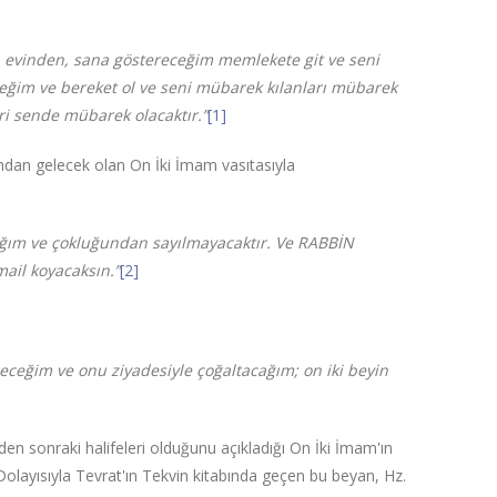
evinden, sana göstereceğim memlekete git ve seni
eğim ve bereket ol ve seni mübarek kılanları mübarek
i sende mübarek olacaktır.”
[1]
ndan gelecek olan On İki İmam vasıtasıyla
cağım ve çokluğundan sayılmayacaktır. Ve RABBİN
mail koyacaksın.”
[2]
deceğim ve onu ziyadesiyle çoğaltacağım; on iki beyin
inden sonraki halifeleri olduğunu açıkladığı On İki İmam'ın
 Dolayısıyla Tevrat'ın Tekvin kitabında geçen bu beyan, Hz.