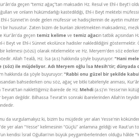
Kur'ân'da geçen “temiz ağaç”tan maksadın Hz. Resul ve Ehl-i Beyt'i oldu
lları ve onların hükümdarlığı kastedildiği, Ehl-i Beyt mektebi müfessir 
i Ehl-i Sünnet'in önde gelen müfessir ve hadisçilerinin de ayetin muhte
eri bir husustur. Zaten bizim de bunları zikretmekten maksadımız, mez
ce Kur'ân'da geçen
temiz kelime
ve
temiz ağac
ın tatbik açısından H
l-i Beyt ve Ehl-i Sünnet ekolünce hadisler nakledildiğini göstermektir.
 bir kelimesi (sözü) olarak nitelemekte ve Hz. Meryem'den söz ederken 
edir. Allah Tealâ, Hz. İsa (a.s) hakkında şöyle buyuruyor:
"Hani mele
e (söz) ile müjdeliyor. Adı Meryem oğlu İsa Mesih'tir; dünyada d
m hakkında da şöyle buyuruyor:
"Rabbi onu güzel bir şekilde kabul
insandan bahsederken onu söz, ağaç ve bitki tabirleriyle anması, Kur'ân'ı
a Tevrat'tan naklettiğimiz ibarede de Hz.
Mehdi
(a.s)'ın Yesse'nin kütü
r beyan değildir. Bilhassa Tevrat'ın sonraki ibarelerinden Allah'ın teyi
ndedir.
u da vurgulamalıyız ki, bizim bu müjdede yer alan Yesse'nin kökünde
e yer alan “Yesse” kelimesinin “Güçlü” anlamına geldiği ve Raut'un t
un kendisi İsrail Oğulları'nın büyük peygamberlerinden olduğu hâlde “Ye