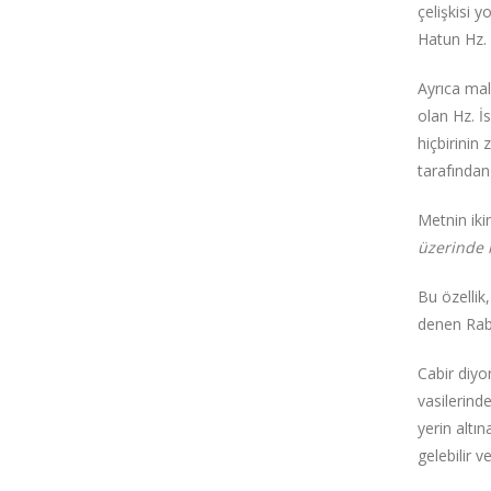
çelişkisi 
Hatun Hz. 
Ayrıca mal
olan Hz. İ
hiçbirinin
tarafından
Metnin iki
üzerinde 
Bu özellik
denen Rab 
Cabir diyo
vasilerind
yerin altı
gelebilir v