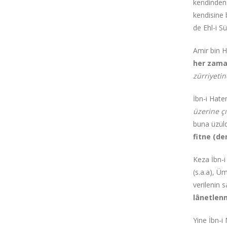
kendinden 
kendisine 
de Ehl-i S
Amir bin H
her zama
zürriyeti
İbn-i Hate
üzerine çı
buna üzüld
fitne (d
Keza İbn-i
(s.a.a), Ü
verilenin 
lânetlenm
Yine İbn-i