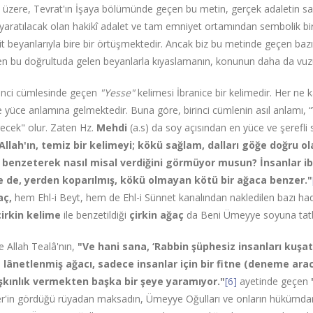
 üzere, Tevrat'ın İşaya bölümünde geçen bu metin, gerçek adaletin s
ratılacak olan hakikî adalet ve tam emniyet ortamından sembolik bir d
 beyanlarıyla bire bir örtüşmektedir. Ancak biz bu metinde geçen bazı
n bu doğrultuda gelen beyanlarla kıyaslamanın, konunun daha da vuzu
rinci cümlesinde geçen
"Yesse"
kelimesi İbranice bir kelimedir. Her ne
e yüce anlamına gelmektedir. Buna göre, birinci cümlenin asıl anlamı, “
ecek" olur. Zaten Hz.
Mehdi
(a.s) da soy açısından en yüce ve şerefli
Allah'ın, temiz bir kelimeyi; kökü sağlam, dalları göğe doğru 
 benzeterek nasıl misal verdiğini görmüyor musun? İnsanlar ibr
e de, yerden koparılmış, kökü olmayan kötü bir ağaca benzer."
aç,
hem Ehl-i Beyt, hem de Ehl-i Sünnet kanalından nakledilen bazı had
 çirkin kelime
ile benzetildiği
çirkin ağaç
da Beni Ümeyye soyuna tatbi
de Allah Tealâ'nın,
"Ve hani sana, ‘Rabbin şüphesiz insanları kuşat
 lânetlenmiş ağacı, sadece insanlar için bir fitne (deneme aracı
şkınlık vermekten başka bir şeye yaramıyor."
[6]
ayetinde geçen
in gördüğü rüyadan maksadın, Ümeyye Oğulları ve onların hükümdarlığı