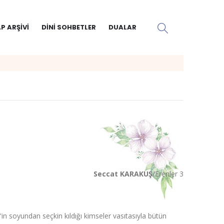
P ARŞIVI
DINI SOHBETLER
DUALAR
Seccat KARAKUŞ
/Erenler 3
'in soyundan seçkin kıldığı kimseler vasıtasıyla bütün