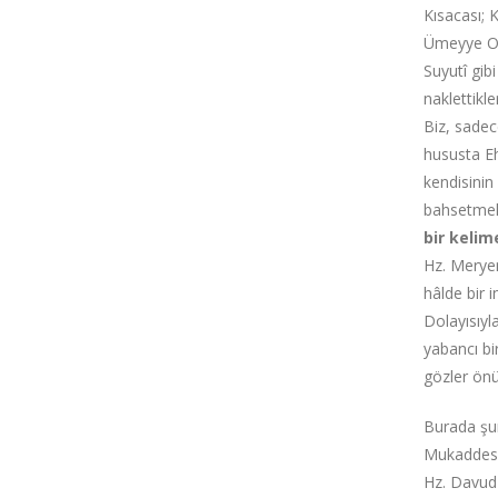
Kısacası; 
Ümeyye Oğu
Suyutî gib
naklettikl
Biz, sade
hususta Eh
kendisinin
bahsetmekt
bir kelim
Hz. Merye
hâlde bir 
Dolayısıyl
yabancı bi
gözler önü
Burada şun
Mukaddes'd
Hz. Davud'