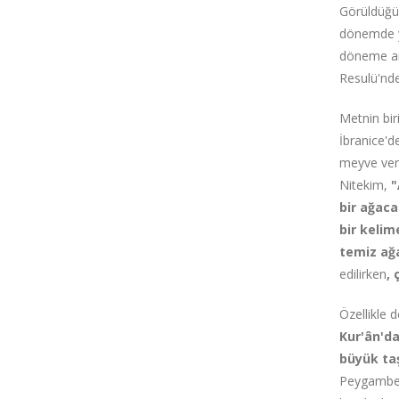
Görüldüğü
dönemde ya
döneme ait
Resulü'nde
Metnin bi
İbranice'd
meyve ver
Nitekim,
"
bir ağaca
bir kelim
temiz ağ
edilirken
,
Özellikle 
Kur'ân'da
büyük ta
Peygamber'