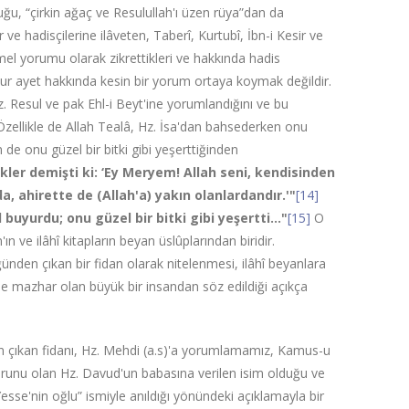
ğu, “çirkin ağaç ve Resulullah'ı üzen rüya”dan da
ve hadisçilerine ilâveten, Taberî, Kurtubî, İbn-i Kesir ve
mel yorumu olarak zikrettikleri ve hakkında hadis
kur ayet hakkında kesin bir yorum ortaya koymak değildir.
z. Resul ve pak Ehl-i Beyt'ine yorumlandığını ve bu
 Özellikle de Allah Tealâ, Hz. İsa'dan bahsederken onu
de onu güzel bir bitki gibi yeşerttiğinden
kler demişti ki: ‘Ey Meryem! Allah seni, kendisinden
a, ahirette de (Allah'a) yakın olanlardandır.'"
[14]
 buyurdu; onu güzel bir bitki gibi yeşertti…"
[15]
O
n ve ilâhî kitapların beyan üslûplarından biridir.
ğünden çıkan bir fidan olarak nitelenmesi, ilâhî beyanlara
dine mazhar olan büyük bir insandan söz edildiği açıkça
n çıkan fidanı, Hz. Mehdi (a.s)'a yorumlamamız, Kamus-u
orunu olan Hz. Davud'un babasına verilen isim olduğu ve
sse'nin oğlu” ismiyle anıldığı yönündeki açıklamayla bir