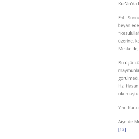
Kur'ân'da 
Ehl-i Sünn
beyan eden 
"Resululla
üzerine, k
Mekke'de,
Bu üçüncü 
maymunları
görülmedi. 
Hz. Hasan 
okumuştu.
Yine Kurtu
Aişe de Me
[13]