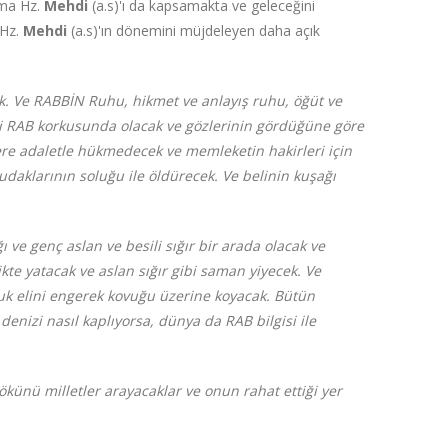
lama Hz.
Mehdi
(a.s)'ı da kapsamakta ve geleceğini
 Hz.
Mehdi
(a.s)'ın dönemini müjdeleyen daha açık
k. Ve RABBİN Ruhu, hikmet ve anlayış ruhu, öğüt ve
ki RAB korkusunda olacak ve gözlerinin gördüğüne göre
lere adaletle hükmedecek ve memleketin hakirleri için
daklarının soluğu ile öldürecek. Ve belinin kuşağı
 ve genç aslan ve besili sığır bir arada olacak ve
ikte yatacak ve aslan sığır gibi saman yiyecek. Ve
cuk elini engerek kovuğu üzerine koyacak. Bütün
nizi nasıl kaplıyorsa, dünya da RAB bilgisi ile
ökünü milletler arayacaklar ve onun rahat ettiği yer