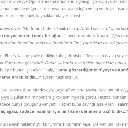
sonra Ümeyye Oğulları'nın maymunların sıçradığı gibi sıçrayarak minber
bunun sadece değersiz bir dünya metası olduğu ve bu vesileyle insanlar
ünnet tefsir ve hadis kaynaklarında yer almıştır.
ureys diyor: "Hz. İmam Cafer-i Sadık (a.s)'a, Allah Tealâ'nın;
"… kökü s
n meyve veren temiz bir ağac…"
ayetini sordum. İmam:
"Ağacın k
nden olan imamlar, meyvesi imamların ilmi, yaprakları ise takipçile
m, Ebu Ya'la'dan şöyle dediğini tahriç etmiştir: "Resulullah (s.a.a) şöyl
ktıkları bana gösterildi. Onlar, yakında size hâkim olacaklar; onları 
ü. İşte bunun için Allah Tealâ,
"Sana gösterdiğimiz rüyayı ve Kur'â
eneme aracı) kıldık…"
ayetini nazil etti."
[8]
 Ebu Hatem, İbn-i Mürdeveyh, Beyhakî ve İbn-i Asakir, Said bin Müseyyib
meyye Oğulları'nın minberlere çıktıklarını rüyada gördü. Hazret, bundan
sadece dünya olduğunu vahyetti. Hazret buna sevindi. İşte Allah Tealâ'n
iş ağacı, sadece insanlar için bir fitne (deneme aracı) kıldık…
 Murdeveyh nakletmiştir ki: "Ümmü'l-Müminin Aişe, Mervan bin Hakem'e 