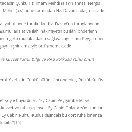
i ortadadır. Çünkü Hz. İmam Mehdi (a.s)'ın annesi Nergis
 Mehdi (a.s) anne tarafından Hz. Davud'a ulaşmaktadır.
a, yahut anne tarafından Hz. Davud'un torunlarından
ümul adalet ve ilâhî hâkimiyetin bu ilâhî önderlerin
manda gelip mutlak adaleti sağlayacağı İslam Peygamberi
gayri hiçbir kimseyle örtüşmemektedir.
 ve kuvvet ruhu, bilgi ve RAB korkusu ruhu onun
emli özelliktir. Çünkü bütün ilâhî önderler, Ruh'ül-Kudüs
et şöyle buyurdular: "Ey Cabir! Peygamberler ve
-kuvvet ve ruh'uş-şehvet. Ey Cabir! Onlar Arş'ın altından
"Ey Cabir! Ruh'ul-Kudüs dışındaki bu dört ruha bir arıza
kapılır."
[16]