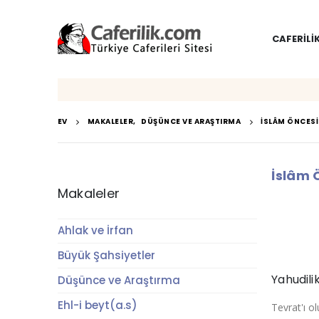
CAFERILI
EV
MAKALELER
,
DÜŞÜNCE VE ARAŞTIRMA
İSLÂM ÖNCESI
İslâm 
Makaleler
Ahlak ve İrfan
Büyük Şahsiyetler
Yahudili
Düşünce ve Araştırma
Ehl-i beyt(a.s)
Tevrat'ı o