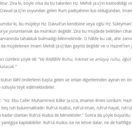
yoktur. Zira ki, böyle olsa da bu tabirden Hz. Mehdi (a.s)'ın kastedildiğ
Davud (a.s)'ın soyundan gelen Rum padişahının kızı olduğundan, İmam
umdur ki, bu müjdeyi Hz. Davud'un kendisine veya oğlu Hz. Süleyman'
sa'ya yorumlamak da mümkün değildir. Zira bu müjdede belirtilen cihanş
 zamanında tahakkuk bulmadığı bilinmektedir. O hâlde bu zat, ahir za
 da müjdelenen İmam Mehdi (a.s)'dan gayrisi değildir ve o Hazret'ten 
nci cümlesi şöyle idi:
“Ve RABBİN Ruhu, hikmet ve anlayış ruhu, öğüt
kalacak.”
, bütün ilâhî önderlerin başta gelen ve onları diğerlerinden ayıran en ön
ruhuyla teyit edilmektedirler.
r: "Hz. Ebu Cafer Muhammed Bâkır (a.s)'a, imamın ilmini sordum. Hazr
e beş ruh bulunmaktadır: Ruh'ul-Kudüs, ruh'ul-iman, ruh'ul-hayat, ruh'ul
na kadar olanları Ruh'ul-Kudüs ile bilmekteler." Sonra da şöyle buyurdu: 
e yanılgıya kapılabilirler. Ruh'ul-Kudüs ise ne lehve dalar, ne de hafifliğe 