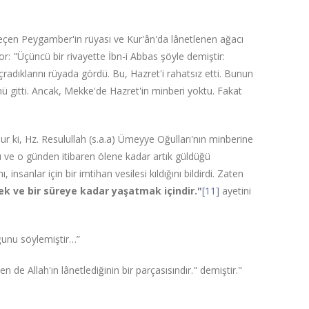
 geçen Peygamber'in rüyası ve Kur'ân'da lânetlenen ağacı
yor: "Üçüncü bir rivayette İbn-i Abbas şöyle demiştir:
radıklarını rüyada gördü. Bu, Hazret'i rahatsız etti. Bunun
nü gitti. Ancak, Mekke'de Hazret'in minberi yoktu. Fakat
ur ki, Hz. Resulullah (s.a.a) Ümeyye Oğulları'nın minberine
ü ve o günden itibaren ölene kadar artık güldüğü
 insanlar için bir imtihan vesilesi kıldığını bildirdi. Zaten
ek ve bir süreye kadar yaşatmak içindir."
[11]
ayetini
ğunu söylemiştir…”
de Allah'ın lânetlediğinin bir parçasısındır." demiştir."