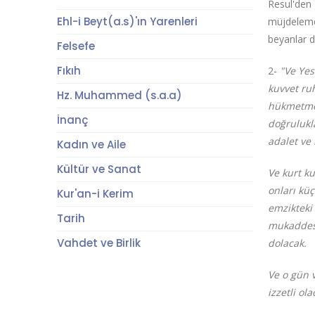
Resul'den
Ehl-i Beyt(a.s)'ın Yarenleri
müjdelemek
beyanlar 
Felsefe
Fıkıh
2-
"Ve Yes
kuvvet ru
Hz. Muhammed (s.a.a)
hükmetmey
İnanç
doğrulukl
adalet ve 
Kadın ve Aile
Kültür ve Sanat
Ve kurt ku
onları küç
Kur'an-i Kerim
emzikteki
Tarih
mukaddes 
Vahdet ve Birlik
dolacak.
Ve o gün v
izzetli ol