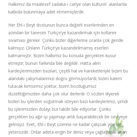
Halkımız da maalesef sadaka-i cariye olan kültürel alanlarda
katkıda bulunmaya adet etmemişlerdir.
Her Ehl-i Beyt dostunun bunca değerli eserlerinden en
azından bir tanesini Türkçe’ye kazandırmak için kollarını
sıvaması gerekir. Çünkü bizler diğerlerine oranla çok geride
kalmışız. Onların Türkçe’ye kazandırılmamış eserleri
kalmamıştır. Bizim halkımız bu konuda gerçekten kusur
etmiştir; bunun farkında bile değildir. Hatta alim
kardeşlerimizden bazıları, çeşitli hal ve hareketleriyle bizim bu
alandaki çalışmalarımızı doğru görmüyorlardı; bizim kalem
tutacak kimsemiz yoktur, bizim bozduğumuz
düzelttiğimizden daha çok olur derlerdi. O sözleri diyerek
bizleri bu işlerden soğutmak isteyen bazı kardeşlerimiz, şimdi
bu işlerimizden dolayı bizi takdir bile ediyorlar. Çünkü
gerçekten bu ağır işi yapmayı artık başarabilecek bir seviyeye
gelmişiz. Evet, Ehl-i Beyt üzerine ne kadar çalışsak yine de
yetersizdir. Onlar adeta engin bir deniz veya çağlayarak akan