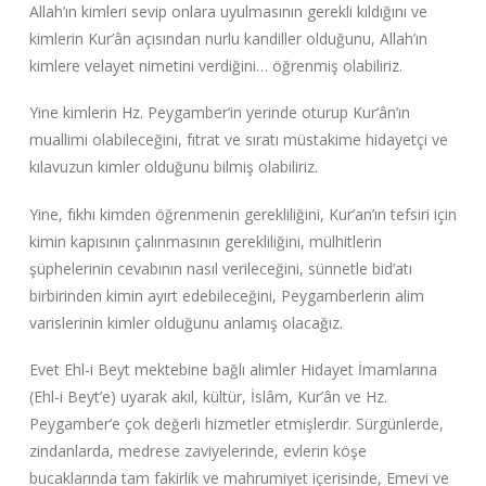
Allah’ın kimleri sevip onlara uyulmasının gerekli kıldığını ve
kimlerin Kur’ân açısından nurlu kandiller olduğunu, Allah’ın
kimlere velayet nimetini verdiğini… öğrenmiş olabiliriz.
Yine kimlerin Hz. Peygamber’in yerinde oturup Kur’ân’ın
muallimi olabileceğini, fıtrat ve sıratı müstakime hidayetçi ve
kılavuzun kimler olduğunu bilmiş olabiliriz.
Yine, fıkhı kimden öğrenmenin gerekliliğini, Kur’an’ın tefsiri için
kimin kapısının çalınmasının gerekliliğini, mülhitlerin
şüphelerinin cevabının nasıl verileceğini, sünnetle bid’atı
birbirinden kimin ayırt edebileceğini, Peygamberlerin alim
varislerinin kimler olduğunu anlamış olacağız.
Evet Ehl-i Beyt mektebine bağlı alimler Hidayet İmamlarına
(Ehl-i Beyt’e) uyarak akıl, kültür, İslâm, Kur’ân ve Hz.
Peygamber’e çok değerli hizmetler etmişlerdir. Sürgünlerde,
zindanlarda, medrese zaviyelerinde, evlerin köşe
bucaklarında tam fakirlik ve mahrumiyet içerisinde, Emevi ve