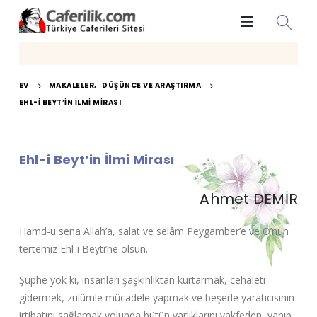
EV
MAKALELER
,
DÜŞÜNCE VE ARAŞTIRMA
EHL-I BEYT’IN İLMI MIRASI
Ehl-i Beyt’in İlmi Mirası
Ahmet DEMİR
Hamd-u sena Allah’a, salat ve selâm Peygamber’e ve O’nun
tertemiz Ehl-i Beyti’ne olsun.
Şüphe yok ki, insanları şaşkınlıktan kurtarmak, cehaleti
gidermek, zulümle mücadele yapmak ve beşerle yaratıcısının
irtibatını sağlamak yolunda bütün varlıklarını vakfeden, yanıp