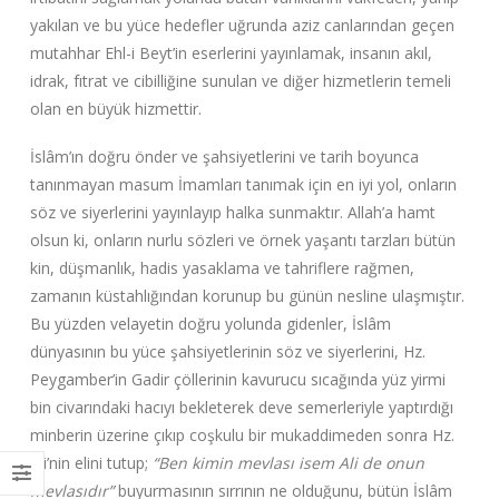
yakılan ve bu yüce hedefler uğrunda aziz canlarından geçen
mutahhar Ehl-i Beyt’in eserlerini yayınlamak, insanın akıl,
idrak, fıtrat ve cibilliğine sunulan ve diğer hizmetlerin temeli
olan en büyük hizmettir.
İslâm’ın doğru önder ve şahsiyetlerini ve tarih boyunca
tanınmayan masum İmamları tanımak için en iyi yol, onların
söz ve siyerlerini yayınlayıp halka sunmaktır. Allah’a hamt
olsun ki, onların nurlu sözleri ve örnek yaşantı tarzları bütün
kin, düşmanlık, hadis yasaklama ve tahriflere rağmen,
zamanın küstahlığından korunup bu günün nesline ulaşmıştır.
Bu yüzden velayetin doğru yolunda gidenler, İslâm
dünyasının bu yüce şahsiyetlerinin söz ve siyerlerini, Hz.
Peygamber’in Gadir çöllerinin kavurucu sıcağında yüz yirmi
bin civarındaki hacıyı bekleterek deve semerleriyle yaptırdığı
minberin üzerine çıkıp coşkulu bir mukaddimeden sonra Hz.
Ali’nin elini tutup;
“Ben kimin mevlası isem Ali de onun
mevlasıdır”
buyurmasının sırrının ne olduğunu, bütün İslâm