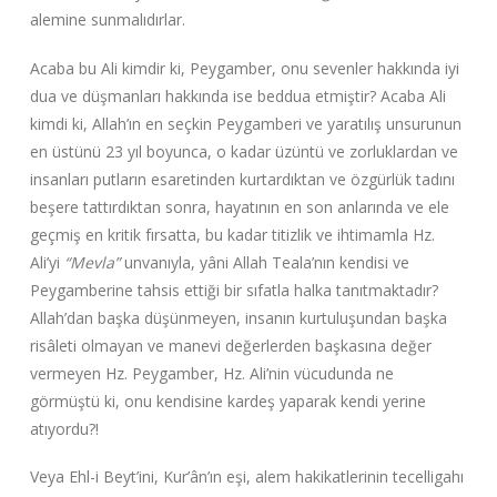
alemine sunmalıdırlar.
Acaba bu Ali kimdir ki, Peygamber, onu sevenler hakkında iyi
dua ve düşmanları hakkında ise beddua etmiştir? Acaba Ali
kimdi ki, Allah’ın en seçkin Peygamberi ve yaratılış unsurunun
en üstünü 23 yıl boyunca, o kadar üzüntü ve zorluklardan ve
insanları putların esaretinden kurtardıktan ve özgürlük tadını
beşere tattırdıktan sonra, hayatının en son anlarında ve ele
geçmiş en kritik fırsatta, bu kadar titizlik ve ihtimamla Hz.
Ali’yi
“Mevla”
unvanıyla, yâni Allah Teala’nın kendisi ve
Peygamberine tahsis ettiği bir sıfatla halka tanıtmaktadır?
Allah’dan başka düşünmeyen, insanın kurtuluşundan başka
risâleti olmayan ve manevi değerlerden başkasına değer
vermeyen Hz. Peygamber, Hz. Ali’nin vücudunda ne
görmüştü ki, onu kendisine kardeş yaparak kendi yerine
atıyordu?!
Veya Ehl-i Beyt’ini, Kur’ân’ın eşi, alem hakikatlerinin tecelligahı