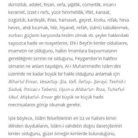
dürüstlük, adalet, ihsan, vefa, yiğitlik, cömertlik, insan-i
keramet, izzet-i nefs, yüce himmetlilik, iffet, kanaat,
özgürlük, kardeşlik, ihlas, hamaset, gayret, korku, nifak, heva
heves, ahdi bozmak, hile, hıyanet, refah, zulmü kabullenmek,
zorbacı güçlerin karşısında teslim olmak vb. şeyler hakkındaki
sayısızca hadis ve rivayetlerini, Ehl-i Beyt’in kimler olduklarını,
imametin ne olduğunu, halkın İmamlara başvurmasının
gerekliliğinin sırrının ne olduğunu, Peygamber'in halifesi
olmanın ne anlam taşıdığını, Al-i Muhammed’in İslâm dini
üzerinde ne kadar büyük bir hakkı olduğunu anlamak için
Bihar’ul Envar
,
Vesail’uş- Şia
,
Vafi, İlel’uş
–
Şerayi,
Tevhid-i
Saduk
,
İhticac-ı Tabersi
,
Uyun-u Ahbar’ur- Rıza
,
Tuhef’ul-
Ukul, Mişkat’ul- Envar
gibi büyük ve küçük hadis
mecmualarını görüp okumak gerekir.
İşte böylece, İslâm felsefelerinin en öz ve halisini kimin
dilinden duyduklarını, İslâm-i vahdetin doğru davetçilerinin
kimler olduğunu, güzel örneğin kimlerde bulunduğunu,