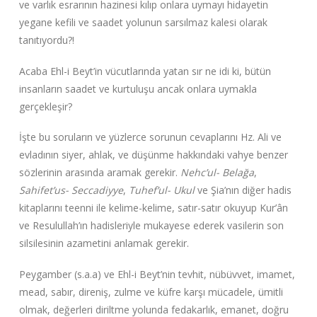
ve varlık esrarının hazinesi kılıp onlara uymayı hidayetin
yegane kefili ve saadet yolunun sarsılmaz kalesi olarak
tanıtıyordu?!
Acaba Ehl-i Beyt’in vücutlarında yatan sır ne idi ki, bütün
insanların saadet ve kurtuluşu ancak onlara uymakla
gerçekleşir?
İşte bu soruların ve yüzlerce sorunun cevaplarını Hz. Ali ve
evladının siyer, ahlak, ve düşünme hakkındaki vahye benzer
sözlerinin arasında aramak gerekir.
Nehc’ul- Belağa
,
Sahifet’us- Seccadiyye
,
Tuhef’ul- Ukul
ve Şia’nın diğer hadis
kitaplarını teenni ile kelime-kelime, satır-satır okuyup Kur’ân
ve Resulullah’ın hadisleriyle mukayese ederek vasilerin son
silsilesinin azametini anlamak gerekir.
Peygamber (s.a.a) ve Ehl-i Beyt’nin tevhit, nübüvvet, imamet,
mead, sabır, direniş, zulme ve küfre karşı mücadele, ümitli
olmak, değerleri diriltme yolunda fedakarlık, emanet, doğru