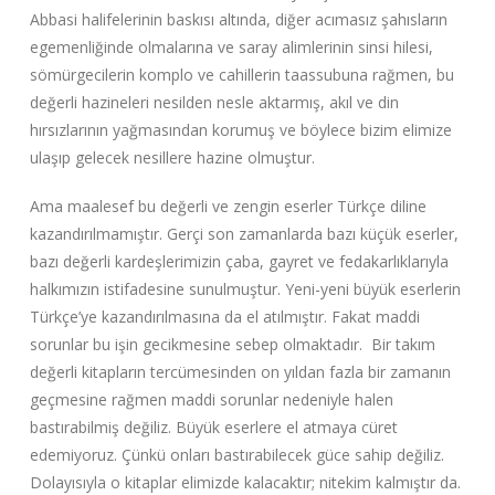
Abbasi halifelerinin baskısı altında, diğer acımasız şahısların
egemenliğinde olmalarına ve saray alimlerinin sinsi hilesi,
sömürgecilerin komplo ve cahillerin taassubuna rağmen, bu
değerli hazineleri nesilden nesle aktarmış, akıl ve din
hırsızlarının yağmasından korumuş ve böylece bizim elimize
ulaşıp gelecek nesillere hazine olmuştur.
Ama maalesef bu değerli ve zengin eserler Türkçe diline
kazandırılmamıştır. Gerçi son zamanlarda bazı küçük eserler,
bazı değerli kardeşlerimizin çaba, gayret ve fedakarlıklarıyla
halkımızın istifadesine sunulmuştur. Yeni-yeni büyük eserlerin
Türkçe’ye kazandırılmasına da el atılmıştır. Fakat maddi
sorunlar bu işin gecikmesine sebep olmaktadır. Bir takım
değerli kitapların tercümesinden on yıldan fazla bir zamanın
geçmesine rağmen maddi sorunlar nedeniyle halen
bastırabilmiş değiliz. Büyük eserlere el atmaya cüret
edemiyoruz. Çünkü onları bastırabilecek güce sahip değiliz.
Dolayısıyla o kitaplar elimizde kalacaktır; nitekim kalmıştır da.