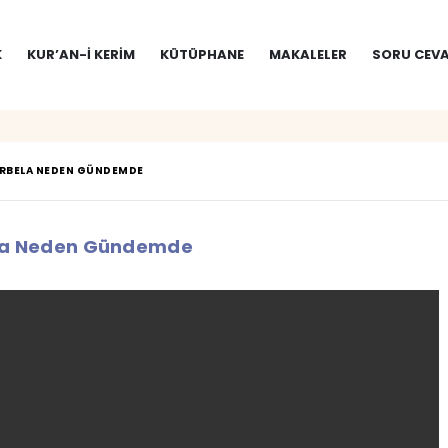
K
KUR’AN-I KERIM
KÜTÜPHANE
MAKALELER
SORU CEVA
RBELA NEDEN GÜNDEMDE
la Neden Gündemde