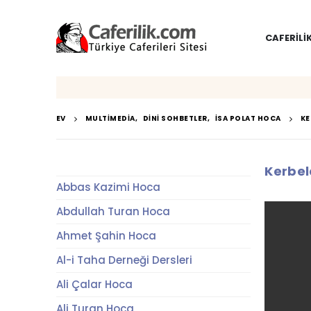
CAFERILI
EV
MULTIMEDIA
,
DINI SOHBETLER
,
İSA POLAT HOCA
KE
Kerbe
Abbas Kazimi Hoca
Abdullah Turan Hoca
Ahmet Şahin Hoca
Al-i Taha Derneği Dersleri
Ali Çalar Hoca
Ali Turan Hoca