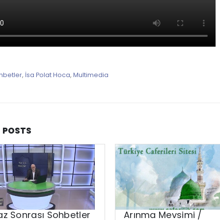
hbetler
,
İsa Polat Hoca
,
Multimedia
D
POSTS
z Sonrası Sohbetler
Arınma Mevsimi /