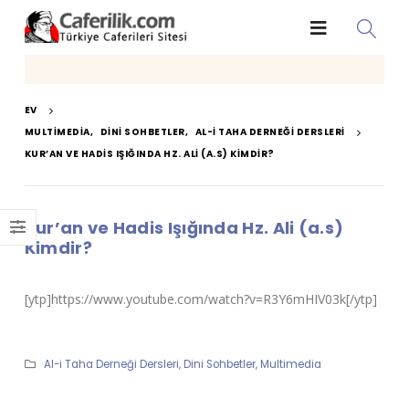
EV
MULTIMEDIA
,
DINI SOHBETLER
,
AL-I TAHA DERNEĞI DERSLERI
KUR’AN VE HADIS IŞIĞINDA HZ. ALI (A.S) KIMDIR?
Kur’an ve Hadis Işığında Hz. Ali (a.s)
Kimdir?
[ytp]https://www.youtube.com/watch?v=R3Y6mHIV03k[/ytp]
Al-i Taha Derneği Dersleri
,
Dini Sohbetler
,
Multimedia