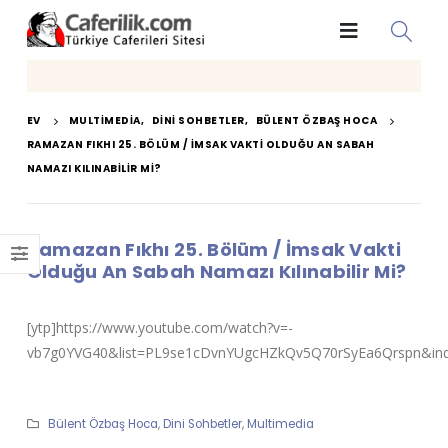
EV
MULTIMEDIA
,
DINI SOHBETLER
,
BÜLENT ÖZBAŞ HOCA
RAMAZAN FIKHI 25. BÖLÜM / İMSAK VAKTI OLDUĞU AN SABAH
NAMAZI KILINABILIR MI?
Ramazan Fıkhı 25. Bölüm / İmsak Vakti
Olduğu An Sabah Namazı Kılınabilir Mi?
[ytp]https://www.youtube.com/watch?v=-
vb7g0YVG40&list=PL9se1cDvnYUgcHZkQv5Q70rSyEa6Qrspn&inde
Bülent Özbaş Hoca
,
Dini Sohbetler
,
Multimedia