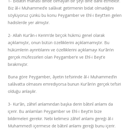
1- Bidatin manası dinde olmayan bir şeyi dine dâhil etmektir.
Biz âl-i Muhammed’e salâvat getirmenin bidat olmadığını
söylüyoruz çünkü bu konu Peygamber ve Ehl-i Beyt’ten gelen
hadislerde yer almıştır.
2- Allah Kur’ân-ı Kerim’de birçok hükmü genel olarak
açıklamıştır, onun bütün özelliklerini açıklamamıştır. Bu
hükümlerin ayrıntılarını ve özelliklerini açıklamayı Kur’ân’ın
gerçek müfessirleri olan Peygamber’e ve Ehl-i Beyt’e
bırakmıştır.
Buna göre Peygamber, âyetin tefsirinde âl-i Muhammed’in
salâvatta olmasını emrediyorsa bunun Kur’ân’ın gerçek tefsiri
olduğu anlaşılır.
3- Kur’ân, zâhirî anlamından başka derin bâtınî anlamı da
içerir. Bu anlamları Peygamber ve Ehl-i Beyt’in bize
bildirmeleri gerekir. Nebi kelimesi zâhirî anlamı gereği âl-i
Muhammed’i içermese de bâtınî anlamı gereği bunu içerir.