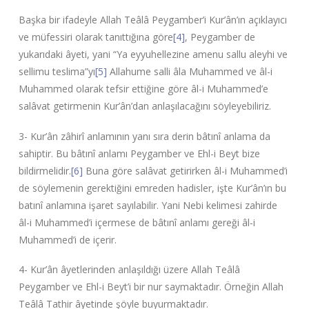
Başka bir ifadeyle Allah Teâlâ Peygamber’i Kur’ân’ın açıklayıcı
ve müfessiri olarak tanıttığına göre
[4]
, Peygamber de
yukarıdaki âyeti, yani “Ya eyyuhellezine amenu sallu aleyhi ve
sellimu teslima”yı
[5]
Allahume salli âla Muhammed ve âl-i
Muhammed olarak tefsir ettiğine göre âl-i Muhammed’e
salâvat getirmenin Kur’ân’dan anlaşılacağını söyleyebiliriz.
3- Kur’ân zâhirî anlamının yanı sıra derin bâtınî anlama da
sahiptir. Bu bâtınî anlamı Peygamber ve Ehl-i Beyt bize
bildirmelidir.
[6]
Buna göre salâvat getirirken âl-i Muhammed’i
de söylemenin gerektiğini emreden hadisler, işte Kur’ân’ın bu
batınî anlamına işaret sayılabilir. Yani Nebi kelimesi zahirde
âl-i Muhammed’i içermese de bâtınî anlamı gereği âl-i
Muhammed’i de içerir.
4- Kur’ân âyetlerinden anlaşıldığı üzere Allah Teâlâ
Peygamber ve Ehl-i Beyt’i bir nur saymaktadır. Örneğin Allah
Teâlâ Tathir âyetinde şöyle buyurmaktadır.