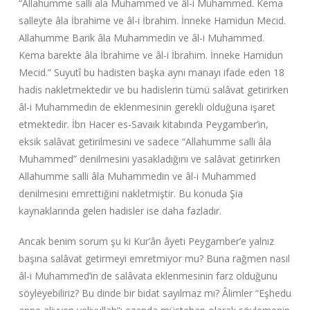
“Allahumme salli ala Muhammed ve âl-i Muhammed. Kema
salleyte âla İbrahime ve âl-i İbrahim. İnneke Hamidun Mecid.
Allahumme Barik âla Muhammedin ve âl-i Muhammed.
Kema barekte âla İbrahime ve âl-i İbrahim. İnneke Hamidun
Mecid.” Suyutî bu hadisten başka aynı manayı ifade eden 18
hadis nakletmektedir ve bu hadislerin tümü salâvat getirirken
âl-i Muhammedin de eklenmesinin gerekli olduğuna işaret
etmektedir. İbn Hacer es-Savaık kitabında Peygamber’in,
eksik salâvat getirilmesini ve sadece “Allahumme salli âla
Muhammed” denilmesini yasakladığını ve salâvat getirirken
Allahumme salli âla Muhammedin ve âl-i Muhammed
denilmesini emrettiğini nakletmiştir. Bu konuda Şia
kaynaklarında gelen hadisler ise daha fazladır.
Ancak benim sorum şu ki Kur’ân âyeti Peygamber’e yalnız
başına salâvat getirmeyi emretmiyor mu? Buna rağmen nasıl
âl-i Muhammed’in de salâvata eklenmesinin farz olduğunu
söyleyebiliriz? Bu dinde bir bidat sayılmaz mı? Âlimler “Eşhedu