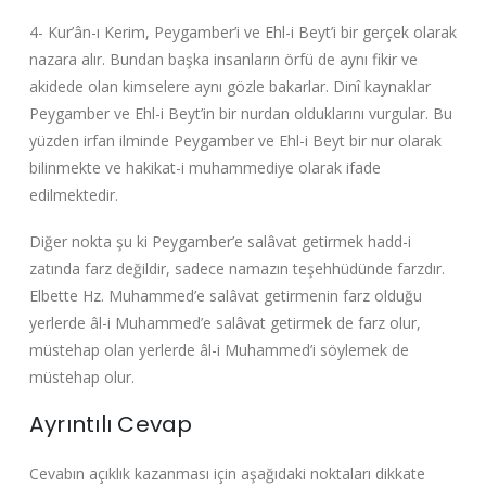
4- Kur’ân-ı Kerim, Peygamber’i ve Ehl-i Beyt’i bir gerçek olarak
nazara alır. Bundan başka insanların örfü de aynı fikir ve
akidede olan kimselere aynı gözle bakarlar. Dinî kaynaklar
Peygamber ve Ehl-i Beyt’in bir nurdan olduklarını vurgular. Bu
yüzden irfan ilminde Peygamber ve Ehl-i Beyt bir nur olarak
bilinmekte ve hakikat-i muhammediye olarak ifade
edilmektedir.
Diğer nokta şu ki Peygamber’e salâvat getirmek hadd-i
zatında farz değildir, sadece namazın teşehhüdünde farzdır.
Elbette Hz. Muhammed’e salâvat getirmenin farz olduğu
yerlerde âl-i Muhammed’e salâvat getirmek de farz olur,
müstehap olan yerlerde âl-i Muhammed’i söylemek de
müstehap olur.
Ayrıntılı Cevap
Cevabın açıklık kazanması için aşağıdaki noktaları dikkate