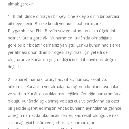
almak gerekir:
1- Bidat, dinde olmayan bir şeyi dine ekleyip dinin bir parçası
bilmeye denir. Bu ilke kendi yerinde ispatlanmıştır ki
Peygamber ve Ehl-i Beyt’in söz ve tutumları dinin öğelerini
belirler. Buna göre âl-i Muhammed Kur’ân’da olmadığına
göre bu bir bidattir demeniz yanlıştır. Çünkü bunun hadislerde
yer alması onun dinin bir öğesi sayılması için yeterli delil
oluşturur ve Kur’ân’da geçmediği için bidat sayılması doğru
değildir.
2- Taharet, namaz, oruç, hac, cihat, humus, zekât vb.
hükümler Kur’ân’da yer almalarına rağmen bunların ayrıntıları
ve şartları Kur’ân’da açıklanmış değildir. Örneğin namazın farz
olduğu Kur’ân’da açıklanmış ve bazı cüz ve şartlarına da özet
bir şekilde işaret edilmiştir. Ancak bunların ayrıntılarına gelince
örneğin namazda okunacak zikirler, kaç rekât olduğu ve nasıl
kılınacağı gibi hüküm ve şartlar açıklanmamıştır.