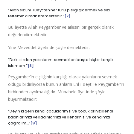
“Allah siz Ehl-i Beyt’ten her türlü pisliği gidermek ve sizi
tertemiz kılmak istemektedir.”
[7]
Bu âyette Allah Peygamber ve ailesini bir gerçek olarak
değerlendirmektedir.
Yine Meveddet âyetinde şöyle demektedir:
“De ki sizden yakınlarımı sevmekten başka hiçbir karşılık
istemem.”
[8]
Peygamber’in elçiliğinin karşılığı olarak yakınlarını sevmek
olduğu bildiriliyorsa bunun anlamı Ehl-i Beyt ile Peygamber’in
birbirinden ayrılmazlığıdır. Mübahele âyetinde şöyle
buyurmaktadır:
“Deyin ki gelin kendi çocuklarımızı ve çocuklarınızı kendi
kadınlarımızı ve kadınlarınızı ve kendimizi ve kendimizi
çağıralım…”
[9]