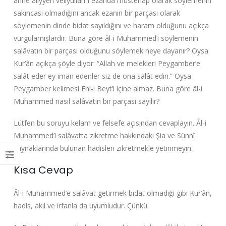
anne aliyyen veliyullah”ı ezanda müstehap olarak söylemenin
sakıncası olmadığını ancak ezanın bir parçası olarak
söylemenin dinde bidat sayıldığını ve haram olduğunu açıkça
vurgulamışlardır. Buna göre âl-i Muhammed’i söylemenin
salâvatın bir parçası olduğunu söylemek neye dayanır? Oysa
Kur’ân açıkça şöyle diyor: “Allah ve melekleri Peygamber’e
salât eder ey iman edenler siz de ona salât edin.” Oysa
Peygamber kelimesi Ehl-i Beyt’i içine almaz. Buna göre âl-i
Muhammed nasıl salâvatın bir parçası sayılır?
Lütfen bu soruyu kelam ve felsefe açısından cevaplayın. Âl-i
Muhammed’i salâvatta zikretme hakkındaki Şia ve Sünnî
kaynaklarında bulunan hadisleri zikretmekle yetinmeyin.
Kısa Cevap
Âl-i Muhammed’e salâvat getirmek bidat olmadığı gibi Kur’ân,
hadis, akıl ve irfanla da uyumludur. Çünkü: