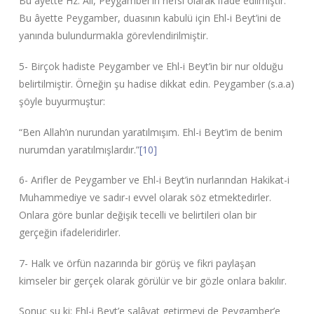
Bu âyette Hz. Ali, Peygamber’in nefsi olarak ifade edilmiştir.
Bu âyette Peygamber, duasının kabulü için Ehl-i Beyt’ini de
yanında bulundurmakla görevlendirilmiştir.
5- Birçok hadiste Peygamber ve Ehl-i Beyt’in bir nur olduğu
belirtilmiştir. Örneğin şu hadise dikkat edin. Peygamber (s.a.a)
şöyle buyurmuştur:
“Ben Allah’ın nurundan yaratılmışım. Ehl-i Beyt’im de benim
nurumdan yaratılmışlardır.”
[10]
6- Arifler de Peygamber ve Ehl-i Beyt’in nurlarından Hakikat-i
Muhammediye ve sadır-ı evvel olarak söz etmektedirler.
Onlara göre bunlar değişik tecelli ve belirtileri olan bir
gerçeğin ifadeleridirler.
7- Halk ve örfün nazarında bir görüş ve fikri paylaşan
kimseler bir gerçek olarak görülür ve bir gözle onlara bakılır.
Sonuç şu ki: Ehl-i Beyt’e salâvat getirmeyi de Peygamber’e