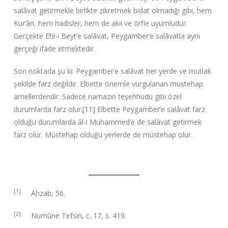
salâvat getirmekle birlikte zikretmek bidat olmadığı gibi, hem
Kur’ân, hem hadisler, hem de akıl ve örfle uyumludur.
Gerçekte Ehl-i Beyt’e salâvat, Peygamber’e salâvatla aynı
gerçeği ifade etmektedir.
Son noktada şu ki: Peygamber’e salâvat her yerde ve mutlak
şekilde farz değildir. Elbette önemle vurgulanan müstehap
amellerdendir. Sadece namazın teşehhüdü gibi özel
durumlarda farz olur.
[11]
Elbette Peygamber’e salâvat farz
olduğu durumlarda âl-i Muhammed’e de salâvat getirmek
farz olur. Müstehap olduğu yerlerde de müstehap olur.
[1]
Ahzab, 56.
[2]
Numûne Tefsiri, c. 17, s. 419.