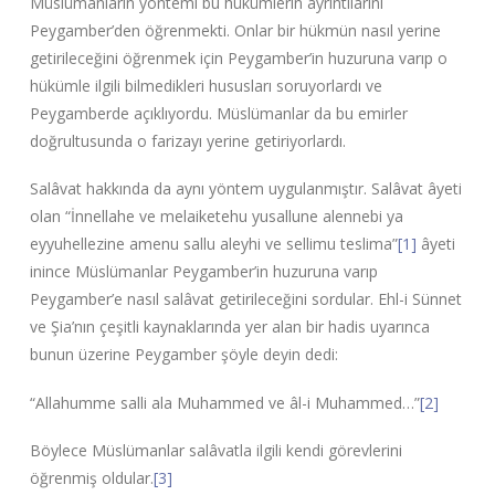
Müslümanların yöntemi bu hükümlerin ayrıntılarını
Peygamber’den öğrenmekti. Onlar bir hükmün nasıl yerine
getirileceğini öğrenmek için Peygamber’in huzuruna varıp o
hükümle ilgili bilmedikleri hususları soruyorlardı ve
Peygamberde açıklıyordu. Müslümanlar da bu emirler
doğrultusunda o farizayı yerine getiriyorlardı.
Salâvat hakkında da aynı yöntem uygulanmıştır. Salâvat âyeti
olan “İnnellahe ve melaiketehu yusallune alennebi ya
eyyuhellezine amenu sallu aleyhi ve sellimu teslima”
[1]
âyeti
inince Müslümanlar Peygamber’in huzuruna varıp
Peygamber’e nasıl salâvat getirileceğini sordular. Ehl-i Sünnet
ve Şia’nın çeşitli kaynaklarında yer alan bir hadis uyarınca
bunun üzerine Peygamber şöyle deyin dedi:
“Allahumme salli ala Muhammed ve âl-i Muhammed…”
[2]
Böylece Müslümanlar salâvatla ilgili kendi görevlerini
öğrenmiş oldular.
[3]