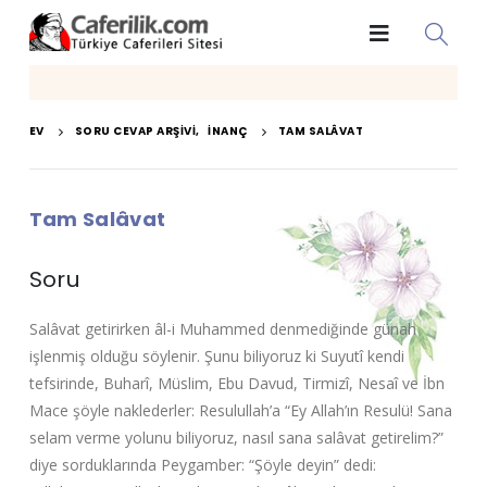
EV
SORU CEVAP ARŞIVI
,
İNANÇ
TAM SALÂVAT
Tam Salâvat
Soru
Salâvat getirirken âl-i Muhammed denmediğinde günah
işlenmiş olduğu söylenir. Şunu biliyoruz ki Suyutî kendi
tefsirinde, Buharî, Müslim, Ebu Davud, Tirmizî, Nesaî ve İbn
Mace şöyle naklederler: Resulullah’a “Ey Allah’ın Resulü! Sana
selam verme yolunu biliyoruz, nasıl sana salâvat getirelim?”
diye sorduklarında Peygamber: “Şöyle deyin” dedi: