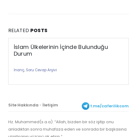
RELATED
POSTS
İslam Ülkelerinin İçinde Bulunduğu
Durum
İnanç
,
Soru Cevap Arşivi
Site Hakkında
-
İletişim
t.me/caferilikcom
Hz. Muhammed(s.a.a): “Allah, bizden bir söz işitip onu
anladıktan sonra muhafaza eden ve sonrada bir başkasına
ulaştıranın yüzünü ak etsin.”