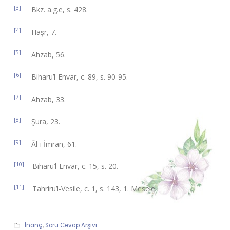
[3]
Bkz. a.g.e, s. 428.
[4]
Haşr, 7.
[5]
Ahzab, 56.
[6]
Biharu’l-Envar, c. 89, s. 90-95.
[7]
Ahzab, 33.
[8]
Şura, 23.
[9]
Âl-i İmran, 61.
[10]
Biharu’l-Envar, c. 15, s. 20.
[11]
Tahriru’l-Vesile, c. 1, s. 143, 1. Mesele.
İnanç
,
Soru Cevap Arşivi