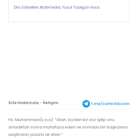
Dini Sohbetler
,
Multimedia
,
Yusuf Tazegün Hoca
Site Hakkında
-
İletişim
t.me/caferilikcom
Hz. Muhammed(s.a.a): “Allah, bizden bir söz işitip onu
anladıktan sonra muhafaza eden ve sonrada bir başkasına
ulaştıranın yüzünü ak etsin.”