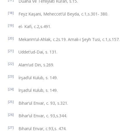
Duaha Ve Tehliylatı Kuran, s.15.
[18]
Feyz Kaşani, Meheccet’ül Beyda, c.1,s.301- 380.
[19]
el- Kafi, c.2,s.491.
[20]
Mekarim’ul-Ahlak, c.2s.19. Amali-i Şeyh Tusi, c.1,s.157.
[21]
Uddet’ud-Dai, s. 131.
[22]
Alam’ud Din, s.269.
[23]
İrşad’ul Kulub, s. 149.
[24]
İrşad’ul Kulub, s. 149.
[25]
Bihar’ul Envar, c. 93, s.321.
[26]
Bihar’ul Envar, c. 93,s.344.
[27]
Biharul Envar, c.93,s. 474.