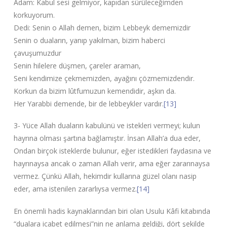
Adam: Kabul sesi gelmiyor, kapıdan sürüleceğimden
korkuyorum.
Dedi: Senin o Allah demen, bizim Lebbeyk dememizdir
Senin o duaların, yanıp yakılman, bizim haberci
çavuşumuzdur
Senin hilelere düşmen, çareler araman,
Seni kendimize çekmemizden, ayağını çözmemizdendir.
Korkun da bizim lûtfumuzun kemendidir, aşkın da.
Her Yarabbi demende, bir de lebbeykler vardır.
[13]
3- Yüce Allah duaların kabulünü ve istekleri vermeyi; kulun
hayrına olması şartına bağlamıştır. İnsan Allah’a dua eder,
Ondan birçok isteklerde bulunur, eğer istedikleri faydasına ve
hayrınaysa ancak o zaman Allah verir, ama eğer zararınaysa
vermez. Çünkü Allah, hekimdir kullarına güzel olanı nasip
eder, ama istenilen zararlıysa vermez.
[14]
En önemli hadis kaynaklarından biri olan Usulu Kâfi kitabında
“dualara icabet edilmesi”nin ne anlama geldiği, dört şekilde