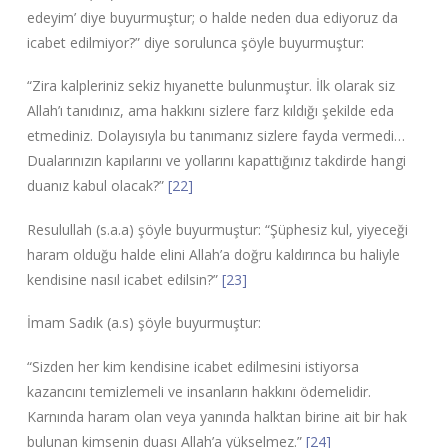
edeyim’ diye buyurmuştur; o halde neden dua ediyoruz da
icabet edilmiyor?” diye sorulunca şöyle buyurmuştur:
“Zira kalpleriniz sekiz hıyanette bulunmuştur. İlk olarak siz
Allah’ı tanıdınız, ama hakkını sizlere farz kıldığı şekilde eda
etmediniz. Dolayısıyla bu tanımanız sizlere fayda vermedi…
Dualarınızın kapılarını ve yollarını kapattığınız takdirde hangi
duanız kabul olacak?”
[22]
Resulullah (s.a.a) şöyle buyurmuştur: “Şüphesiz kul, yiyeceği
haram olduğu halde elini Allah’a doğru kaldırınca bu haliyle
kendisine nasıl icabet edilsin?”
[23]
İmam Sadık (a.s) şöyle buyurmuştur:
“Sizden her kim kendisine icabet edilmesini istiyorsa
kazancını temizlemeli ve insanların hakkını ödemelidir.
Karnında haram olan veya yanında halktan birine ait bir hak
bulunan kimsenin duası Allah’a yükselmez.”
[24]