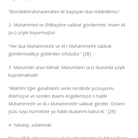
“Bismillahirrahmanirrahim ile başlayan dua reddedilmez.”
2- Muhammed ve Ehlibeytine salâvat göndermek: İmam Ali
(a.s) şöyle buyurmuştur:
“Her dua Muhammed’e ve Al-i Muhammed’e salâvat
göndermedikçe göklerden örtülüdür.”
[28]
3- Masumları aracı kılmak: Masumların (a.s) duasında şöyle
buyrulmaktadır:
“Allah’ım! Eğer günahlarım senin nezdinde yüzsuyumu
dökmüşse ve senden duamı engellemişse o halde
Muhammed’e ve Al-i Muhammed’e salâvat gönder. Onların
yüzü suyu hürmetine ya Rabbi dualarımı kabul et.”
[29]
4- Yalvarıp, sızlanmak: