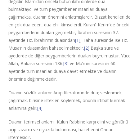
değildir. İslam’dan önceki bütün ilahi dinlerde dua
bulmaktaydı ve tüm peygamberler insanları duaya
çağırmakta, duanın önemini anlatmışlardır. Bizzat kendileri de
en çok dua eden, dua ehli kimselerdi. Kuran’ı Kerim’de önceki
peygamberlerin duaları geçmektir, İbrahim suresinin 37.
ayetinde Hz. İbrahim’in duasından
[1]
, Taha suresinde ise Hz.
Musa’nın duasından bahsedilmektedir.
[2]
Başka sure ve
ayetlerde de diğer peygamberlerin duaları buyrulmuştur. Yüce
Allah, Bakara suresinin 186.
[3]
ve Mu’min suresinin 60.
ayetinde tüm insanları duaya davet etmekte ve duanın
önemine değinmektedir.
Duanın sözlük anlamı: Arap literatüründe dua; seslenmek,
çağırmak, birisine istekleri söylemek, onunla irtibat kurmak
anlamına gelir.
[4]
Duanın terimsel anlamı: Kulun Rabbine karşı elini ve gönlünü
açıp tazarru ve niyazda bulunması, hacetlerini Ondan
istemesidir.