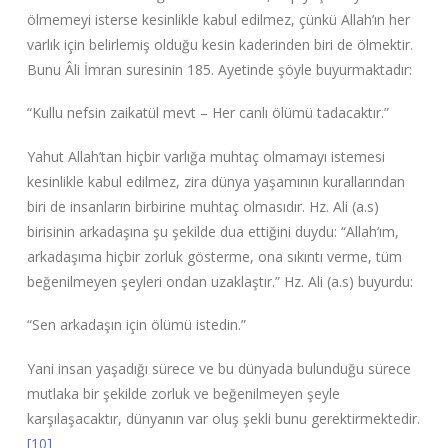
ölmemeyi isterse kesinlikle kabul edilmez, çünkü Allah’ın her
varlık için belirlemiş olduğu kesin kaderinden biri de ölmektir.
Bunu Âli İmran suresinin 185. Ayetinde şöyle buyurmaktadır:
“Kullu nefsin zaikatül mevt – Her canlı ölümü tadacaktır.”
Yahut Allah’tan hiçbir varlığa muhtaç olmamayı istemesi
kesinlikle kabul edilmez, zira dünya yaşamının kurallarından
biri de insanların birbirine muhtaç olmasıdır. Hz. Ali (a.s)
birisinin arkadaşına şu şekilde dua ettiğini duydu: “Allah’ım,
arkadaşıma hiçbir zorluk gösterme, ona sıkıntı verme, tüm
beğenilmeyen şeyleri ondan uzaklaştır.” Hz. Ali (a.s) buyurdu:
“Sen arkadaşın için ölümü istedin.”
Yani insan yaşadığı sürece ve bu dünyada bulunduğu sürece
mutlaka bir şekilde zorluk ve beğenilmeyen şeyle
karşılaşacaktır, dünyanın var oluş şekli bunu gerektirmektedir.
[10]