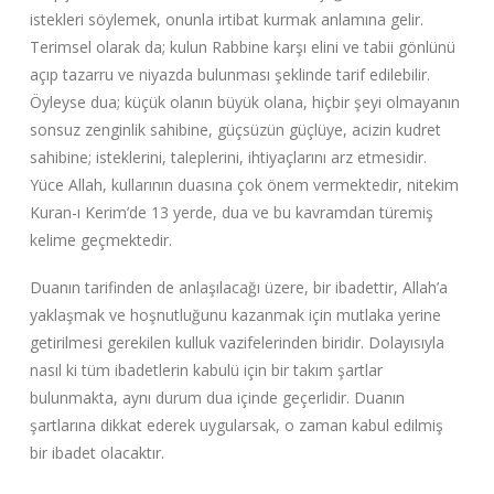
istekleri söylemek, onunla irtibat kurmak anlamına gelir.
Terimsel olarak da; kulun Rabbine karşı elini ve tabii gönlünü
açıp tazarru ve niyazda bulunması şeklinde tarif edilebilir.
Öyleyse dua; küçük olanın büyük olana, hiçbir şeyi olmayanın
sonsuz zenginlik sahibine, güçsüzün güçlüye, acizin kudret
sahibine; isteklerini, taleplerini, ihtiyaçlarını arz etmesidir.
Yüce Allah, kullarının duasına çok önem vermektedir, nitekim
Kuran-ı Kerim’de 13 yerde, dua ve bu kavramdan türemiş
kelime geçmektedir.
Duanın tarifinden de anlaşılacağı üzere, bir ibadettir, Allah’a
yaklaşmak ve hoşnutluğunu kazanmak için mutlaka yerine
getirilmesi gerekilen kulluk vazifelerinden biridir. Dolayısıyla
nasıl ki tüm ibadetlerin kabulü için bir takım şartlar
bulunmakta, aynı durum dua içinde geçerlidir. Duanın
şartlarına dikkat ederek uygularsak, o zaman kabul edilmiş
bir ibadet olacaktır.