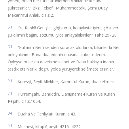
yönelt, onları her türlü ürünlerden rızıklandır ki Sana
şükretsinler.” Bkz: Felsefi, Muhammedtaki, Şerhi Duayi
Mekarim’ül Ahlak, c.1,s.2.
[2]
“Ya Rabbî! Genişlet göğsümü, kolaylaştır işimi, çözüver
şu dilimin bağını, sözümü iyice anlayabilsinler.” Taha,25- 28.
[3]
“Kullarım Ben’i senden soracak olurlarsa, bilsinler ki Ben
pek yakınım. Bana dua edenin duasına icabet ederim.
Öyleyse onlar da davetime icabet ve Bana hakkıyla inanıp
tasdik etsinler ki doğru yolda yürüyerek selâmete ersinler.”
[4]
Kureyşi, Seyit Aliekber, Kamus’ul Kuran, dua kelimesi.
[5]
Hurremşahi, Bahuddin, Danişname-i Kuran Ve Kuran
Pejuhi, c.1,s.1054.
[6]
Duaha Ve Tehliylatı Kuran, s.43.
[7]
Mesnevi, kitap.6,beyit: 4216- 4222.