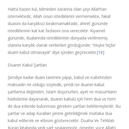
Hatta bazen kul, bilmeden zararına olan şeyi Allah’tan
istemektedir, Allah onun istediklerini vermemekte, fakat
duasını da karşılıksız bırakmamaktadır, ahiret gününde
istediklerinin kat kat fazlasını ona verecektir. Kıyamet
gününde, dualarında istediklerinin dünyada verilmemiş
olanına karşılık olarak verilenleri gördüğünde: “Keşke hiçbir
duam kabul olmasaydı” diye içinden geçirecektir.
[16]
Duanın Kabul Şartları
Şimdiye kadar duanı tanımını yapıp, kabul ve icabetinden
maksadın ne olduğu söyledik, şimdi ise duanın kabul
şartlarına değinelim. İslam düşünürleri, ayet ve masumların
hadislerine dayanarak, duanın kabulü için hem dua ve hem
de dua edende bulunması gereken şartları belirlemişlerdir. Bu
şartlar ve adap kuralları yerine getirildiğinde mutlaka dua
kabul edilecek ve etkisini gösterecektir. Duaha Ve Tehlilatı
Kuran kitabında yedi şart sıralanmıştır, örneğin: yüce Allah’ı