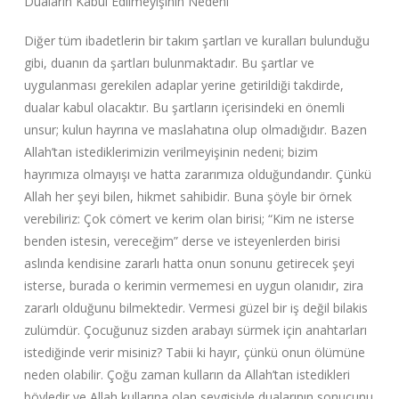
Duaların Kabul Edilmeyişinin Nedeni
Diğer tüm ibadetlerin bir takım şartları ve kuralları bulunduğu
gibi, duanın da şartları bulunmaktadır. Bu şartlar ve
uygulanması gerekilen adaplar yerine getirildiği takdirde,
dualar kabul olacaktır. Bu şartların içerisindeki en önemli
unsur; kulun hayrına ve maslahatına olup olmadığıdır. Bazen
Allah’tan istediklerimizin verilmeyişinin nedeni; bizim
hayrımıza olmayışı ve hatta zararımıza olduğundandır. Çünkü
Allah her şeyi bilen, hikmet sahibidir. Buna şöyle bir örnek
verebiliriz: Çok cömert ve kerim olan birisi; “Kim ne isterse
benden istesin, vereceğim” derse ve isteyenlerden birisi
aslında kendisine zararlı hatta onun sonunu getirecek şeyi
isterse, burada o kerimin vermemesi en uygun olanıdır, zira
zararlı olduğunu bilmektedir. Vermesi güzel bir iş değil bilakis
zulümdür. Çocuğunuz sizden arabayı sürmek için anahtarları
istediğinde verir misiniz? Tabii ki hayır, çünkü onun ölümüne
neden olabilir. Çoğu zaman kulların da Allah’tan istedikleri
böyledir ve Allah kullarına olan sevgisiyle dualarının sonucunu