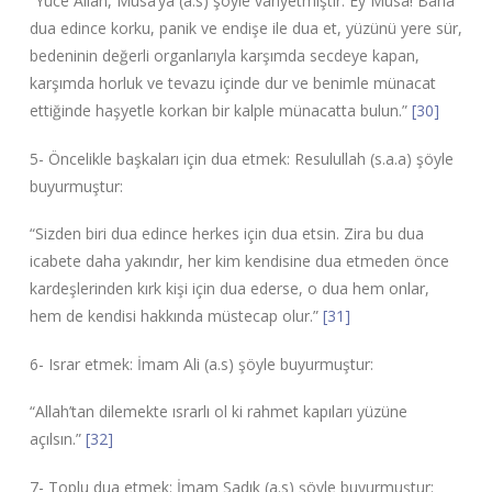
“Yüce Allah, Musa’ya (a.s) şöyle vahyetmiştir: Ey Musa! Bana
dua edince korku, panik ve endişe ile dua et, yüzünü yere sür,
bedeninin değerli organlarıyla karşımda secdeye kapan,
karşımda horluk ve tevazu içinde dur ve benimle münacat
ettiğinde haşyetle korkan bir kalple münacatta bulun.”
[30]
5- Öncelikle başkaları için dua etmek: Resulullah (s.a.a) şöyle
buyurmuştur:
“Sizden biri dua edince herkes için dua etsin. Zira bu dua
icabete daha yakındır, her kim kendisine dua etmeden önce
kardeşlerinden kırk kişi için dua ederse, o dua hem onlar,
hem de kendisi hakkında müstecap olur.”
[31]
6- Israr etmek: İmam Ali (a.s) şöyle buyurmuştur:
“Allah’tan dilemekte ısrarlı ol ki rahmet kapıları yüzüne
açılsın.”
[32]
7- Toplu dua etmek: İmam Sadık (a.s) şöyle buyurmuştur: