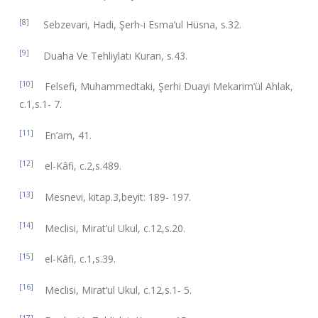
[8]
Sebzevari, Hadi, Şerh-i Esma’ul Hüsna, s.32.
[9]
Duaha Ve Tehliylatı Kuran, s.43.
[10]
Felsefi, Muhammedtaki, Şerhi Duayi Mekarim’ül Ahlak,
c.1,s.1- 7.
[11]
En’am, 41.
[12]
el-Kâfi, c.2,s.489.
[13]
Mesnevi, kitap.3,beyit: 189- 197.
[14]
Meclisi, Mirat’ul Ukul, c.12,s.20.
[15]
el-Kâfi, c.1,s.39.
[16]
Meclisi, Mirat’ul Ukul, c.12,s.1- 5.
[17]