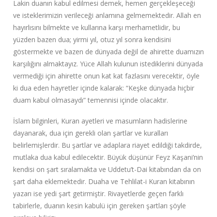
Lakin duanın kabul edilmesi demek, hemen gerçekleşeceği
ve isteklerimizin verileceği anlamına gelmemektedir. Allah en
hayırlısını bilmekte ve kullarına karşı merhametlidir, bu
yüzden bazen dua; yirmi yıl, otuz yıl sonra kendisini
göstermekte ve bazen de dünyada değil de ahirette duamızın
karşılığını almaktayız. Yüce Allah kulunun istediklerini dünyada
vermediği için ahirette onun kat kat fazlasını verecektir, öyle
ki dua eden hayretler içinde kalarak: “Keşke dünyada hiçbir
duam kabul olmasaydı” temennisi içinde olacaktır.
İslam bilginleri, Kuran ayetleri ve masumların hadislerine
dayanarak, dua için gerekli olan şartlar ve kuralları
belirlemişlerdir. Bu şartlar ve adaplara riayet edildiği takdirde,
mutlaka dua kabul edilecektir. Büyük düşünür Feyz Kaşani’nin
kendisi on şart sıralamakta ve Uddetu’t-Dai kitabından da on
şart daha eklemektedir. Duaha ve Tehlilat-i Kuran kitabının
yazarı ise yedi şart getirmiştir. Rivayetlerde geçen farklı
tabirlerle, duanın kesin kabulü için gereken şartları şöyle