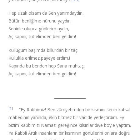
Hep uzak olsam da Sen yanımdaydın,
Bütün benliğime nûrunu yaydın;
Seninle olunca günlerim aydın,
Aç kapını, tut elimden ben geldim!
Kulluğum başımda billurdan bir tâç
Kullukla erilmez payeye erdim.!
Kapında bu benden hep Sana muhtaç;
Aç kapını, tut elimden ben geldim!
[1]
“Ey Rabbimiz! Ben zürriyetimden bir kısmını senin kutsal
mâbedinin yanında, ekin bitmez bir vâdide yerleştirdim. Ey
bizim Rabbimiz! Namazı gereğince kılsınlar diye böyle yaptım.
Ya Rabbî! Artık insanların bir kısmının gönüllerini onlara doğru