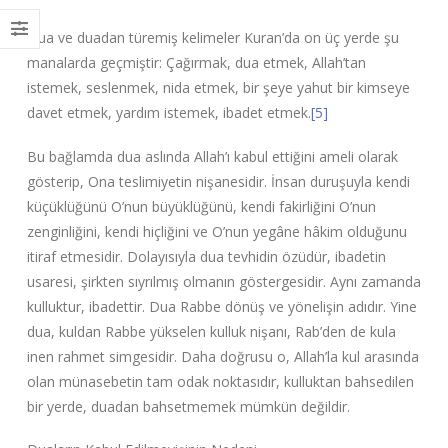
Dua ve duadan türemiş kelimeler Kuran’da on üç yerde şu
manalarda geçmiştir: Çağırmak, dua etmek, Allah’tan
istemek, seslenmek, nida etmek, bir şeye yahut bir kimseye
davet etmek, yardım istemek, ibadet etmek.
[5]
Bu bağlamda dua aslında Allah’ı kabul ettiğini ameli olarak
gösterip, Ona teslimiyetin nişanesidir. İnsan duruşuyla kendi
küçüklüğünü O’nun büyüklüğünü, kendi fakirliğini O’nun
zenginliğini, kendi hiçliğini ve O’nun yegâne hâkim olduğunu
itiraf etmesidir. Dolayısıyla dua tevhidin özüdür, ibadetin
usaresi, şirkten sıyrılmış olmanın göstergesidir. Aynı zamanda
kulluktur, ibadettir. Dua Rabbe dönüş ve yönelişin adıdır. Yine
dua, kuldan Rabbe yükselen kulluk nişanı, Rab’den de kula
inen rahmet simgesidir. Daha doğrusu o, Allah’la kul arasında
olan münasebetin tam odak noktasıdır, kulluktan bahsedilen
bir yerde, duadan bahsetmemek mümkün değildir.