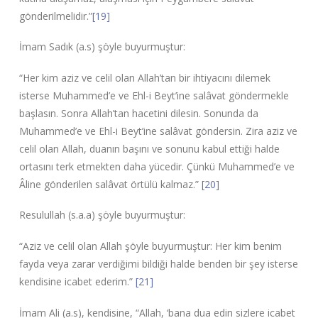
gönderilmelidir.”
[19]
İmam Sadık (a.s) şöyle buyurmuştur:
“Her kim aziz ve celil olan Allah’tan bir ihtiyacını dilemek
isterse Muhammed’e ve Ehl-i Beyt’ine salâvat göndermekle
başlasın. Sonra Allah’tan hacetini dilesin. Sonunda da
Muhammed’e ve Ehl-i Beyt’ine salâvat göndersin. Zira aziz ve
celil olan Allah, duanın başını ve sonunu kabul ettiği halde
ortasını terk etmekten daha yücedir. Çünkü Muhammed’e ve
Âline gönderilen salâvat örtülü kalmaz.”
[20]
Resulullah (s.a.a) şöyle buyurmuştur:
“Aziz ve celil olan Allah şöyle buyurmuştur: Her kim benim
fayda veya zarar verdiğimi bildiği halde benden bir şey isterse
kendisine icabet ederim.”
[21]
İmam Ali (a.s), kendisine, “Allah, ‘bana dua edin sizlere icabet