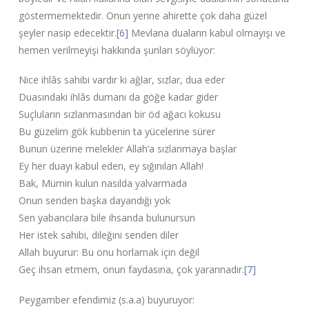
göstermemektedir. Onun yerine ahirette çok daha güzel
şeyler nasip edecektir.
[6]
Mevlana duaların kabul olmayışı ve
hemen verilmeyişi hakkında şunları söylüyor:
Nice ihlâs sahibi vardır ki ağlar, sızlar, dua eder
Duasındaki ihlâs dumanı da göğe kadar gider
Suçluların sızlanmasından bir öd ağacı kokusu
Bu güzelim gök kubbenin ta yücelerine sürer
Bunun üzerine melekler Allah’a sızlanmaya başlar
Ey her duayı kabul eden, ey sığınılan Allah!
Bak, Mümin kulun nasılda yalvarmada
Onun senden başka dayandığı yok
Sen yabancılara bile ihsanda bulunursun
Her istek sahibi, dileğini senden diler
Allah buyurur: Bu onu horlamak için değil
Geç ihsan etmem, onun faydasına, çok yararınadır.
[7]
Peygamber efendimiz (s.a.a) buyuruyor: