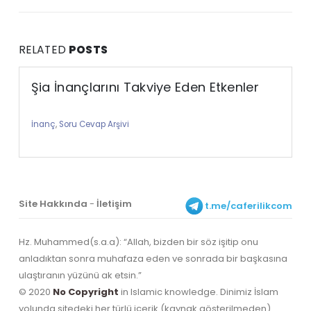
RELATED
POSTS
Şia İnançlarını Takviye Eden Etkenler
İnanç
,
Soru Cevap Arşivi
Site Hakkında
-
İletişim
t.me/caferilikcom
Hz. Muhammed(s.a.a): “Allah, bizden bir söz işitip onu
anladıktan sonra muhafaza eden ve sonrada bir başkasına
ulaştıranın yüzünü ak etsin.”
© 2020
No Copyright
in Islamic knowledge. Dinimiz İslam
yolunda sitedeki her türlü içerik (kaynak gösterilmeden)