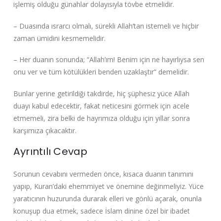
işlemiş olduğu günahlar dolayısıyla tövbe etmelidir.
– Duasında ısrarcı olmalı, sürekli Allah’tan istemeli ve hiçbir
zaman ümidini kesmemelidir.
– Her duanın sonunda; “Allah’ım! Benim için ne hayırlıysa sen
onu ver ve tüm kötülükleri benden uzaklaştır” demelidir.
Bunlar yerine getirildiği takdirde, hiç şüphesiz yüce Allah
duayı kabul edecektir, fakat neticesini görmek için acele
etmemeli, zira belki de hayrımıza olduğu için yıllar sonra
karşımıza çıkacaktır.
Ayrıntılı Cevap
Sorunun cevabını vermeden önce, kısaca duanın tanımını
yapıp, Kuran’daki ehemmiyet ve önemine değinmeliyiz. Yüce
yaratıcının huzurunda durarak elleri ve gönlü açarak, onunla
konuşup dua etmek, sadece İslam dinine özel bir ibadet