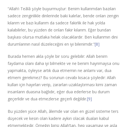
“Allah’ı Teâlâ şöyle buyurmuştur: Benim kullarımdan bazıları
sadece zenginlikle dinlerinde baki kalırlar, bende onları zengin
kılarım ve bazı kullarım da sadece fakirlik ile hak yolda
kalabilirler, bu yüzden de onları fakir kılarım. Eğer bundan
başkası olursa mutlaka helak olacaklardır. Ben kullarımın dini
durumlarının nasıl düzeleceğini en iyi bilenimdir.”
[8]
Burada hemen akla şöyle bir soru gelebilir: Allah benim
faydama olanı daha iyi bilmekte ve ne benim hayrımaysa onu
yapmakta, öyleyse artık dua etmemin ne anlamı var, dua
etmem gerekmez? Bu sorunun cevabı kısaca şöyledir: Allah
kulları için hayırları verip, zararları uzaklaştırması kimi zaman
insanların duasına bağlıdır, eğer dua ederlerse bu durum
geçerlidir ve dua etmezlerse geçerli değildir.
[9]
Bu yüzden yüce Allah, âlemde var olan en güzel sisteme ters
düşecek ve kesin olan kadere aykırı olacak duaları kabul
etmemektedir. Örneğin birisi Allah’tan, hep yaşamayı ve asla