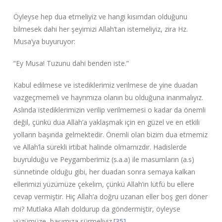
Öyleyse hep dua etmeliyiz ve hangi kısımdan olduğunu
bilmesek dahi her şeyimizi Allah’tan istemeliyiz, zira Hz.
Musa’ya buyuruyor:
“Ey Musa! Tuzunu dahi benden iste.”
Kabul edilmese ve istediklerimiz verilmese de yine duadan
vazgeçmemeli ve hayrımıza olanın bu olduğuna inanmalıyız.
Aslında istediklerimizin verilip verilmemesi o kadar da önemli
değil, çünkü dua Allah’a yaklaşmak için en güzel ve en etkili
yolların başında gelmektedir. Önemli olan bizim dua etmemiz
ve Allah’la sürekli irtibat halinde olmamızdır. Hadislerde
buyrulduğu ve Peygamberimiz (s.a.a) ile masumların (a.s)
sünnetinde olduğu gibi, her duadan sonra semaya kalkan
ellerimizi yüzümüze çekelim, çünkü Allah’ın lütfü bu ellere
cevap vermiştir. Hiç Allah’a doğru uzanan eller boş geri döner
mi? Mutlaka Allah doldurup da göndermiştir, öyleyse
yüzümüze, başımıza sürmeliyiz.
[35]