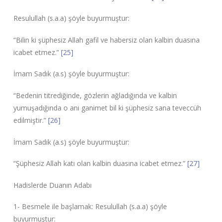
Resulullah (s.a.a) şöyle buyurmuştur:
“Bilin ki şüphesiz Allah gafil ve habersiz olan kalbin duasına
icabet etmez.”
[25]
İmam Sadık (a.s) şöyle buyurmuştur:
“Bedenin titrediğinde, gözlerin ağladığında ve kalbin
yumuşadığında o anı ganimet bil ki şüphesiz sana teveccüh
edilmiştir.”
[26]
İmam Sadık (a.s) şöyle buyurmuştur:
“Şüphesiz Allah katı olan kalbin duasına icabet etmez.”
[27]
Hadislerde Duanın Adabı
1- Besmele ile başlamak: Resulullah (s.a.a) şöyle
buyurmuştur: