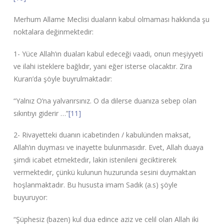
Merhum Allame Meclisi duaların kabul olmaması hakkında şu
noktalara değinmektedir:
1- Yüce Allah’ın duaları kabul edeceği vaadi, onun meşiyyeti
ve ilahi isteklere bağlıdır, yani eğer isterse olacaktır. Zira
Kuran’da şöyle buyrulmaktadır:
“Yalnız O’na yalvarırsınız. O da dilerse duanıza sebep olan
sıkıntıyı giderir …”
[11]
2- Rivayetteki duanın icabetinden / kabulünden maksat,
Allah’ın duyması ve inayette bulunmasıdır. Evet, Allah duaya
şimdi icabet etmektedir, lakin istenileni geciktirerek
vermektedir, çünkü kulunun huzurunda sesini duymaktan
hoşlanmaktadır. Bu hususta imam Sadık (a.s) şöyle
buyuruyor:
“Şüphesiz (bazen) kul dua edince aziz ve celil olan Allah iki