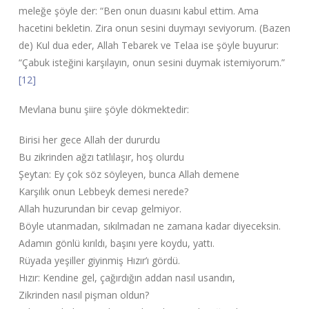
meleğe şöyle der: “Ben onun duasını kabul ettim. Ama
hacetini bekletin. Zira onun sesini duymayı seviyorum. (Bazen
de) Kul dua eder, Allah Tebarek ve Telaa ise şöyle buyurur:
“Çabuk isteğini karşılayın, onun sesini duymak istemiyorum.”
[12]
Mevlana bunu şiire şöyle dökmektedir:
Birisi her gece Allah der dururdu
Bu zikrinden ağzı tatlılaşır, hoş olurdu
Şeytan: Ey çok söz söyleyen, bunca Allah demene
Karşılık onun Lebbeyk demesi nerede?
Allah huzurundan bir cevap gelmiyor.
Böyle utanmadan, sıkılmadan ne zamana kadar diyeceksin.
Adamın gönlü kırıldı, başını yere koydu, yattı.
Rüyada yeşiller giyinmiş Hızır’ı gördü.
Hızır: Kendine gel, çağırdığın addan nasıl usandın,
Zikrinden nasıl pişman oldun?