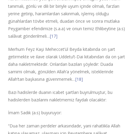
tanımalı, gönlü ve dili bir biriyle uyum içinde olmalı, farzları
yerine getirip, haramlardan sakınmalı, işlemiş olduğu
günahlardan tövbe etmeli, duadan önce ve sonra mutlaka
Peygamber efendimize (s.a.a) ve onun temiz Ehlibeytine (a.s)
salâvat gönderilmeli…
[17]
Merhum Feyz Kaşi Meheccet’ül Beyda kitabında on şart
getirmekte ve ilave olarak Uddetu’t-Dai kitabından da on şart
daha nakletmektedir. Onlardan bazıları şöyledir: Duada
samimi olmak, gönülden Allah’a yönelmek, isteklerinde
Allah’tan başkasına güvenmemek…
[18]
Bazı hadislerde duanın icabet şartları buyrulmuştur, bu
hadislerden bazılarını nakletmemiz faydalı olacaktır:
İmam Sadık (a.s) buyuruyor:
“Dua her zaman perdeler arkasındadır, yani rahatlıkla Allah
katına ulaşamaz, ulaşması için Peygambere salâvat