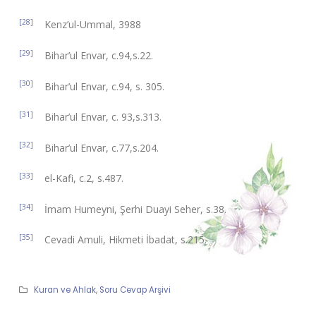
[28]
Kenz’ul-Ummal, 3988
[29]
Bihar’ul Envar, c.94,s.22.
[30]
Bihar’ul Envar, c.94, s. 305.
[31]
Bihar’ul Envar, c. 93,s.313.
[32]
Bihar’ul Envar, c.77,s.204.
[33]
el-Kafi, c.2, s.487.
[34]
İmam Humeyni, Şerhi Duayi Seher, s.38.
[35]
Cevadi Amuli, Hikmeti İbadat, s.215.
Kuran ve Ahlak
,
Soru Cevap Arşivi