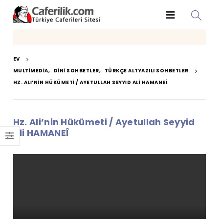
EV
MULTIMEDIA
,
DINI SOHBETLER
,
TÜRKÇE ALTYAZILI SOHBETLER
HZ. ALI’NIN HÜKÜMETI / AYETULLAH SEYYID ALI HAMANEÎ
Hz. Ali’nin Hükümeti / Ayetullah Seyyid
Ali HAMANEÎ