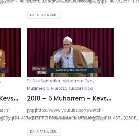
[/ytp]
gSEonhN_487zQ25PFL18RkLVxs&index=8&t=0s[/ytp]
v=nXrOs2J5ajY&list=PLrk7muOgSEonhN_487zQ25PFL18
DAHA FAZLA OKU...
l
,
Dini Sohbetler
,
Muharrem Özel
,
Multimedia
,
Murtaza Turabi Hoca
2018 – 4 Muharrem – Kevser Ehlibeyt Mescidi
2018 – 5 Muharrem – Kevser Ehlibeyt Mescidi
atch?
[ytp]https://www.youtube.com/watch?
s[/ytp]
gSEonhN_487zQ25PFL18RkLVxs&index=5&t=0s[/ytp]
v=BPCM7tT6dl4&list=PLrk7muOgSEonhN_487zQ25PFL1
DAHA FAZLA OKU...