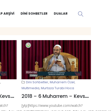
P ARŞIVI
DINI SOHBETLER
DUALAR
l
,
Dini Sohbetler
,
Muharrem Özel
,
Multimedia
,
Murtaza Turabi Hoca
2018 – 7 Muharrem – Kevser Ehlibeyt Mescidi
2018 – 6 Muharrem – Kevser Ehlibeyt Mescidi
atch?
[ytp]https://www.youtube.com/watch?