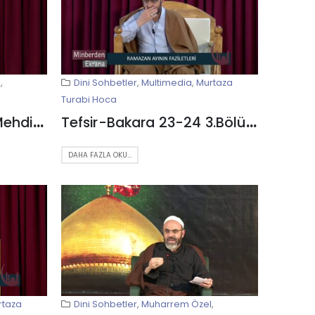
l
,
Dini Sohbetler
,
Multimedia
,
Murtaza
Turabi Hoca
7 Muharrem 2014 el-Mehdi Hüseyniyesi – Kum
Tefsir-Bakara 23-24 3.Bölüm
DAHA FAZLA OKU...
rtaza
Dini Sohbetler
,
Muharrem Özel
,