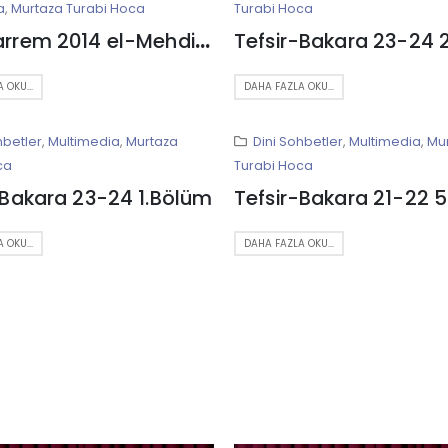
a
,
Murtaza Turabi Hoca
Turabi Hoca
8 Muharrem 2014 el-Mehdi Hüseyniyesi – Kum
 OKU...
DAHA FAZLA OKU...
hbetler
,
Multimedia
,
Murtaza
Dini Sohbetler
,
Multimedia
,
Mu
ca
Turabi Hoca
-Bakara 23-24 1.Bölüm
Tefsir-Bakara 21-22 
 OKU...
DAHA FAZLA OKU...