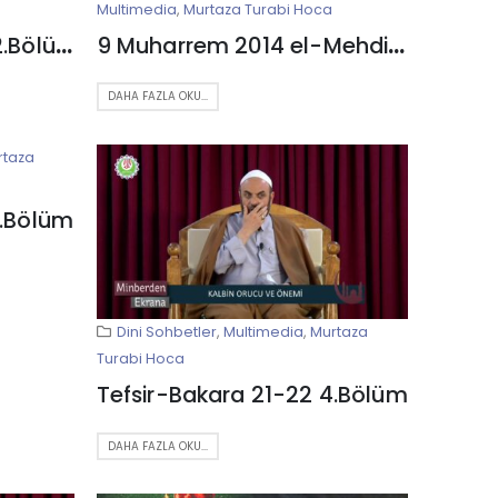
Multimedia
,
Murtaza Turabi Hoca
Tefsir-Bakara 23-24 2.Bölüm
9 Muharrem 2014 el-Mehdi Hüseyniyesi – Kum
DAHA FAZLA OKU...
rtaza
5.Bölüm
Dini Sohbetler
,
Multimedia
,
Murtaza
Turabi Hoca
Tefsir-Bakara 21-22 4.Bölüm
DAHA FAZLA OKU...