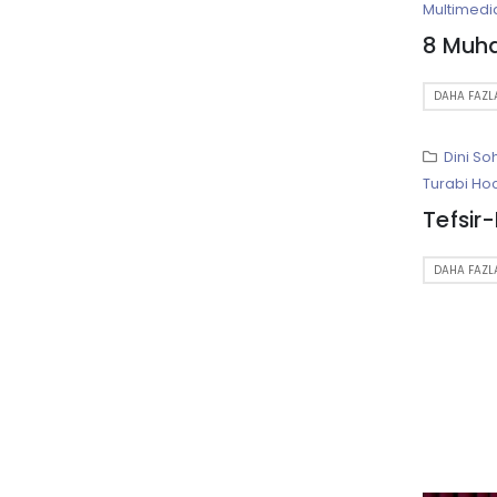
Multimedi
DAHA FAZLA
Dini So
Turabi Ho
Tefsir
DAHA FAZLA