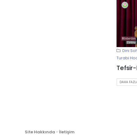
Dini So
Turabi Ho
Tefsir
DAHA FAZLA
Site Hakkında
-
İletişim