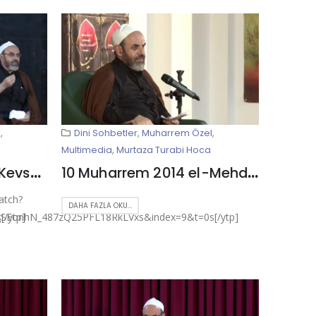
l
,
Dini Sohbetler
,
Muharrem Özel
,
Multimedia
,
Murtaza Turabi Hoca
2018 – 8 Muharrem – Kevser Ehlibeyt Mescidi
10 Muharrem 2014 el-Mehdi Hüseyniyesi – Kum
atch?
DAHA FAZLA OKU...
/ytp]
gSEonhN_487zQ25PFL18RkLVxs&index=9&t=0s[/ytp]