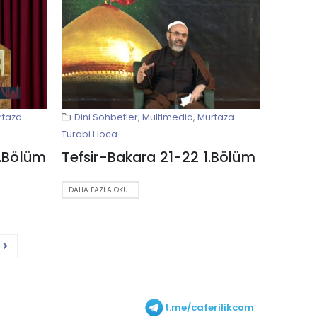
rtaza
Dini Sohbetler
,
Multimedia
,
Murtaza
Turabi Hoca
2.Bölüm
Tefsir-Bakara 21-22 1.Bölüm
DAHA FAZLA OKU...
t.me/caferilikcom