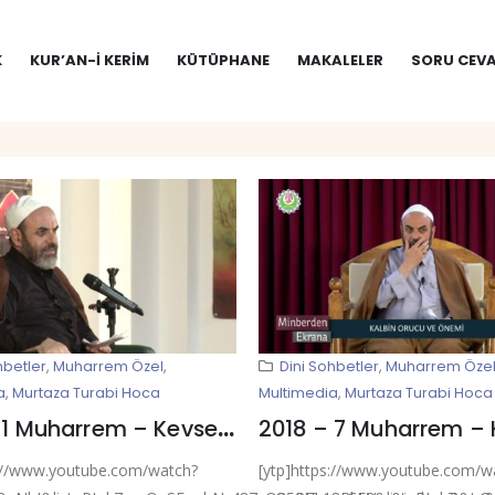
K
KUR’AN-I KERIM
KÜTÜPHANE
MAKALELER
SORU CEVA
hbetler
,
Muharrem Özel
,
Dini Sohbetler
,
Muharrem Öze
a
,
Murtaza Turabi Hoca
Multimedia
,
Murtaza Turabi Hoca
2018 – 1 Muharrem – Kevser Ehlibeyt Mescidi
s://www.youtube.com/watch?
[ytp]https://www.youtube.com/w