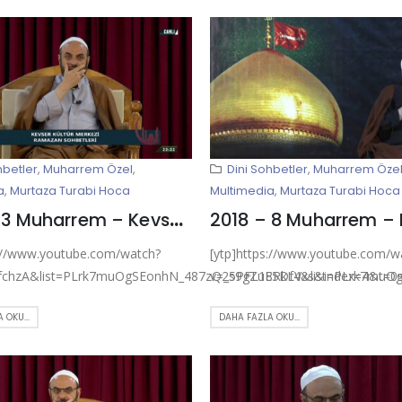
hbetler
,
Muharrem Özel
,
Dini Sohbetler
,
Muharrem Öze
a
,
Murtaza Turabi Hoca
Multimedia
,
Murtaza Turabi Hoca
2018 – 3 Muharrem – Kevser Ehlibeyt Mescidi
s://www.youtube.com/watch?
[ytp]https://www.youtube.com/w
fchzA&list=PLrk7muOgSEonhN_487zQ25PFL18RkLVxs&index=4&t=0s[
v=_s9gZuE5Df4&list=PLrk7muO
 OKU...
DAHA FAZLA OKU...