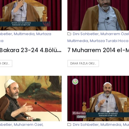
hbetler
,
Multimedia
,
Murtaza
Dini Sohbetler
,
Muharrem Öze
ca
Multimedia
,
Murtaza Turabi Hoca
Tefsir-Bakara 23-24 4.Bölüm
 OKU...
DAHA FAZLA OKU...
hbetler
,
Muharrem Özel
,
Dini Sohbetler
,
Multimedia
,
Mu