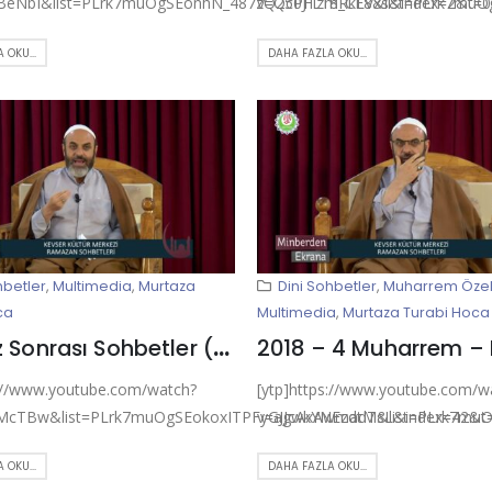
BeNbI&list=PLrk7muOgSEonhN_487zQ25PFL18RkLVxs&index=2&t=0s
v=Qc0JTzm_CF8&list=PLrk7muO
 OKU...
DAHA FAZLA OKU...
hbetler
,
Multimedia
,
Murtaza
Dini Sohbetler
,
Muharrem Öze
ca
Multimedia
,
Murtaza Turabi Hoca
Namaz Sonrası Sohbetler (14/06/2019)
s://www.youtube.com/watch?
[ytp]https://www.youtube.com/w
McTBw&list=PLrk7muOgSEokoxITPFyGJJcAxAwmadTsL&index=42&t=0
v=agwkYNEzdtM&list=PLrk7muO
 OKU...
DAHA FAZLA OKU...