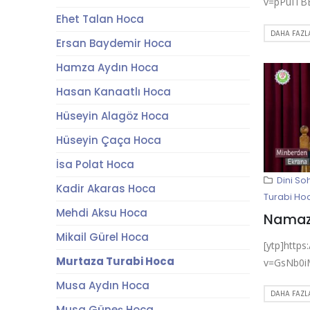
v=pPuITB
Ehet Talan Hoca
DAHA FAZLA
Ersan Baydemir Hoca
Hamza Aydın Hoca
Hasan Kanaatlı Hoca
Hüseyin Alagöz Hoca
Hüseyin Çaça Hoca
İsa Polat Hoca
Dini So
Kadir Akaras Hoca
Turabi Ho
Mehdi Aksu Hoca
Mikail Gürel Hoca
[ytp]http
Murtaza Turabi Hoca
v=GsNb0i
Musa Aydın Hoca
DAHA FAZLA
Musa Güneş Hoca