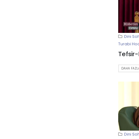
Dini So
Turabi Ho
DAHA FAZLA
Dini So