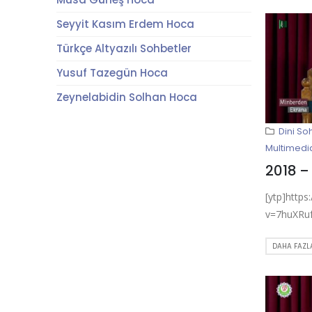
Seyyit Kasım Erdem Hoca
Türkçe Altyazılı Sohbetler
Yusuf Tazegün Hoca
Zeynelabidin Solhan Hoca
Dini So
Multimedi
[ytp]http
v=7huXRu
DAHA FAZLA