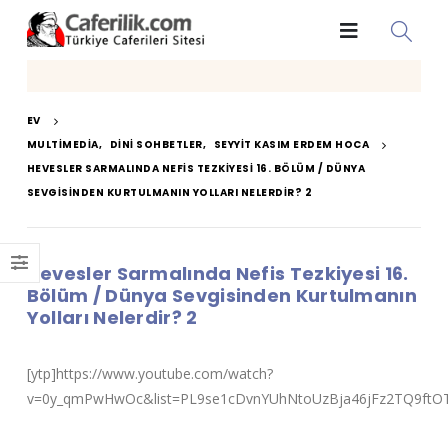
EV
MULTIMEDIA
,
DINI SOHBETLER
,
SEYYIT KASIM ERDEM HOCA
HEVESLER SARMALINDA NEFIS TEZKIYESI 16. BÖLÜM / DÜNYA
SEVGISINDEN KURTULMANIN YOLLARI NELERDIR? 2
Hevesler Sarmalında Nefis Tezkiyesi 16.
Bölüm / Dünya Sevgisinden Kurtulmanın
Yolları Nelerdir? 2
[ytp]https://www.youtube.com/watch?
v=0y_qmPwHwOc&list=PL9se1cDvnYUhNtoUzBja46jFz2TQ9ftOT&