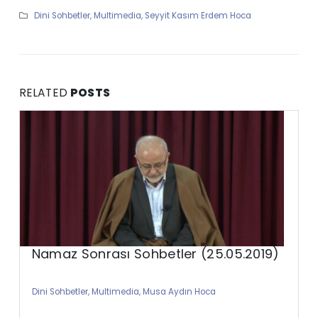
Dini Sohbetler
,
Multimedia
,
Seyyit Kasım Erdem Hoca
RELATED
POSTS
Namaz Sonrası Sohbetler (25.05.2019)
Dini Sohbetler
,
Multimedia
,
Musa Aydın Hoca