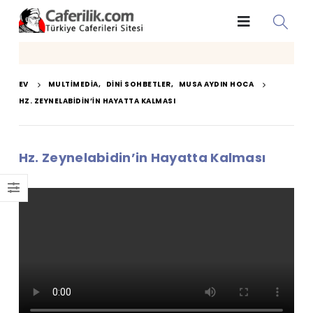
EV
MULTIMEDIA
,
DINI SOHBETLER
,
MUSA AYDIN HOCA
HZ. ZEYNELABIDIN’IN HAYATTA KALMASI
Hz. Zeynelabidin’in Hayatta Kalması