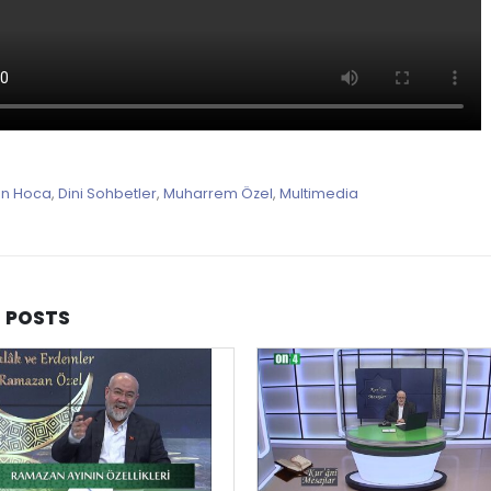
ran Hoca
,
Dini Sohbetler
,
Muharrem Özel
,
Multimedia
D
POSTS