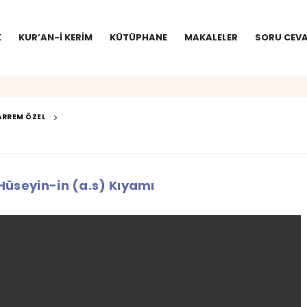
K
KUR’AN-I KERIM
KÜTÜPHANE
MAKALELER
SORU CEVA
RREM ÖZEL
üseyin-in (a.s) Kıyamı