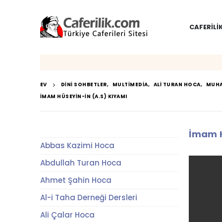
CAFERILI
EV
DINI SOHBETLER
,
MULTIMEDIA
,
ALI TURAN HOCA
,
MUHA
İMAM HÜSEYIN-IN (A.S) KIYAMI
İmam H
Abbas Kazimi Hoca
Abdullah Turan Hoca
Ahmet Şahin Hoca
Al-i Taha Derneği Dersleri
Ali Çalar Hoca