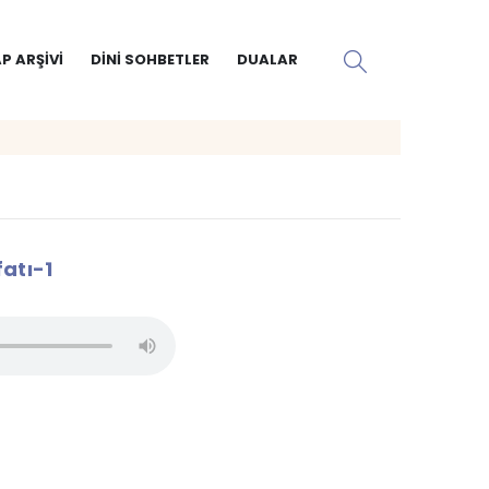
P ARŞIVI
DINI SOHBETLER
DUALAR
fatı-1