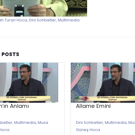
ah Turan Hoca
,
Dini Sohbetler
,
Multimedia
D
POSTS
’ın Anlamı
Allame Emini
hbetler
,
Multimedia
,
Musa
Dini Sohbetler
,
Multimedia
,
Mu
Hoca
Güneş Hoca