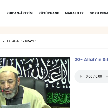
K
KUR’AN-I KERIM
KÜTÜPHANE
MAKALELER
SORU CEVA
20- ALLAH’IN SIFATI-1
20- Allah’ın Sı