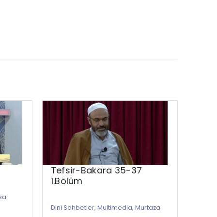
Tefsir-Bakara 35-37
O’na
1.Bölüm
İnsa
Olma
sa
Dini Sohbetler
,
Multimedia
,
Murtaza