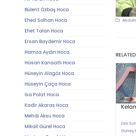
Bülent Özbaş Hoca
Ehed Solhan Hoca
Abdull
Ehet Talan Hoca
Ersan Baydemir Hoca
Hamza Aydın Hoca
RELATE
Hasan Kanaatlı Hoca
Hüseyin Alagöz Hoca
Hüseyin Çaça Hoca
İsa Polat Hoca
Kadir Akaras Hoca
Kelam
Mehdi Aksu Hoca
Dini So
Mikail Gürel Hoca
Güneş 