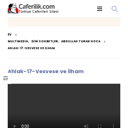
EV
MULTIMEDIA
,
DINI SOHBETLER
,
ABDULLAH TURAN HOCA
AHLAK-17-VESVESE VE İLHAM
Ahlak-17-Vesvese ve İlham