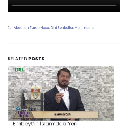
Abdullah Turan Hoca
,
Dini Sohbetler
,
Multimedia
RELATED
POSTS
Ehlibeyt’in İslam’daki Yeri