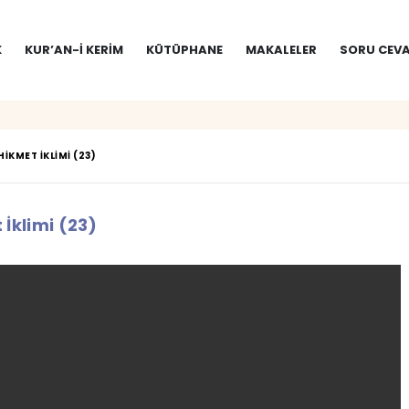
K
KUR’AN-I KERIM
KÜTÜPHANE
MAKALELER
SORU CEVA
HIKMET İKLIMI (23)
 İklimi (23)