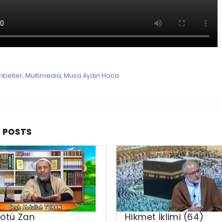
hbetler
,
Multimedia
,
Musa Aydın Hoca
D
POSTS
Kötü Zan
Hikmet İklimi (64)