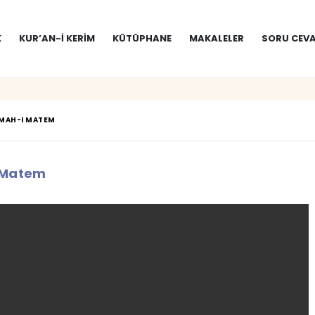
K
KUR’AN-I KERIM
KÜTÜPHANE
MAKALELER
SORU CEVA
MAH-I MATEM
 Matem