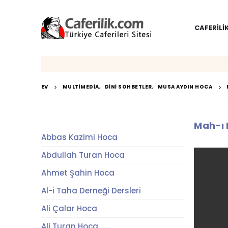
CAFERILI
EV
MULTIMEDIA
,
DINI SOHBETLER
,
MUSA AYDIN HOCA
Mah-ı
Abbas Kazimi Hoca
Abdullah Turan Hoca
Ahmet Şahin Hoca
Al-i Taha Derneği Dersleri
Ali Çalar Hoca
Ali Turan Hoca