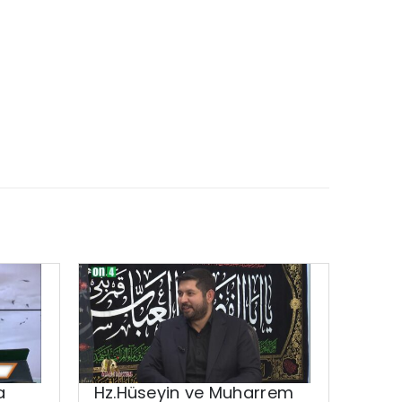
a
Hz.Hüseyin ve Muharrem
Ahla