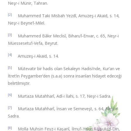
Neşr-i Münir, Tahran.
[2]
Muhammed Taki Misbah Yezdî, Amuzeş-i Akaid, s. 14,
Neşr-i Beyne’l-Milel.
[3]
Muhammed Bâkır Meclisî, Biharu’l-Envar, c. 65, Neşr-i
Müessesetu’l-Vefa, Beyrut.
[4]
Amuzeş-i Akaid, s. 14.
[5]
Mütevatir bir hadis olan Sekaleyn Hadisi’nde, Kur’an ve
İtret’in Peygamber’den (s.a.a) sonra insanları hidayet edeceği
belirtilmiştir.
[6]
Murtaza Mutahharî, Adl-i İlahi, s. 17, Neşr-i Sadra.
[7]
Murtaza Mutahharî, İnsan ve Serneveşt, s. 64, Neşr-i
Sadra.
[8]
Molla Muhsin Feyz-i Kaşanî, İlmu’l-Yakin fi Usulu’d-Din,