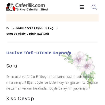
EV
SORU CEVAP ARŞIVI
,
İNANÇ
USUL VE FÜRÛ-U DININ KAYNAĞI
Usul ve Fürû-u Dinin Kaynağı
Soru
Dinin usul ve fürû’u Ehlibeyt İmamlarının (a.s) hadislerinden
mi alınmıştır? Eğer böyle ise lütfen kaynak gösteriniz. Değilse
ne zaman ve kim tarafından böyle bir ayırım yapılmıştır?
Kısa Cevap