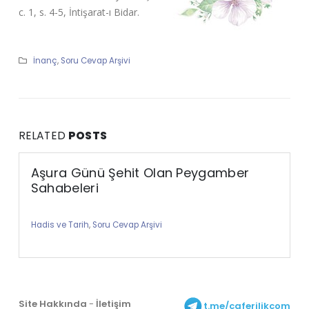
c. 1, s. 4-5, İntişarat-ı Bidar.
İnanç
,
Soru Cevap Arşivi
RELATED
POSTS
Aşura Günü Şehit Olan Peygamber
Sahabeleri
Hadis ve Tarih
,
Soru Cevap Arşivi
Site Hakkında
-
İletişim
t.me/caferilikcom