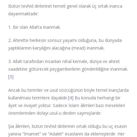
Bütün tevhid dinlerinin temeli genel olarak üç ortak inanca
dayanmaktadır:
1. Bir olan Allah’a inanmak.
2. Ahirette herkesin sonsuz yaşamı olduğuna, bu dünyada
yaptıklarının karşılığını alacağına (mead) inanmak.
3. Allah tarafından insanları nihaî kemale, dünya ve ahiret
saadetine götürecek peygamberlerin gönderildiğine inanmak.
[3]
Ancak bu terimler ve usul sözcüğünün böyle temel inançlarda
kullanılması terimlere dayalıdır.
[4]
Bu konuda herhangi bir
âyet ve rivayet yoktur. Sadece İslam âlimleri bazı meseleleri
önemlerinden dolayı usul-u dinden saymışlardır.
Şia âlimleri, bütün tevhid dinlerinin ortak olduğu bu üç esasın
yanına “İmamet” ve “Adalet” esaslarını da eklemişlerdir. Her