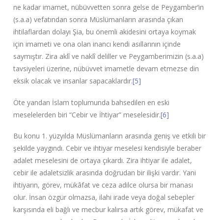
ne kadar imamet, nübüvvetten sonra gelse de Peygamber’in
(s.a.a) vefatından sonra Müslümanların arasında çıkan
ihtilaflardan dolayı Şia, bu önemli akidesini ortaya koymak
için imameti ve ona olan inancı kendi asıllarının içinde
saymıştır. Zira aklî ve naklî deliller ve Peygamberimizin (s.a.a)
tavsiyeleri üzerine, nübüvvet imametle devam etmezse din
eksik olacak ve insanlar sapacaklardır.
[5]
Öte yandan İslam toplumunda bahsedilen en eski
meselelerden biri “Cebir ve İhtiyar” meselesidir.
[6]
Bu konu 1. yüzyılda Müslümanların arasında geniş ve etkili bir
şekilde yaygındı. Cebir ve ihtiyar meselesi kendisiyle beraber
adalet meselesini de ortaya çıkardı. Zira ihtiyar ile adalet,
cebir ile adaletsizlik arasında doğrudan bir ilişki vardır. Yani
ihtiyarın, görev, mükâfat ve ceza adilce olursa bir manası
olur. İnsan özgür olmazsa, ilahi irade veya doğal sebepler
karşısında eli bağlı ve mecbur kalırsa artık görev, mükafat ve