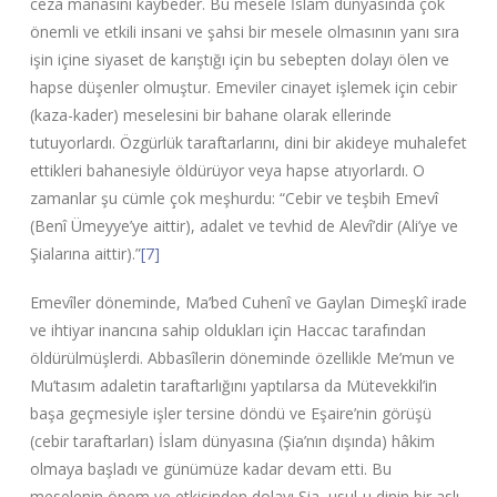
ceza manasını kaybeder. Bu mesele İslam dünyasında çok
önemli ve etkili insani ve şahsi bir mesele olmasının yanı sıra
işin içine siyaset de karıştığı için bu sebepten dolayı ölen ve
hapse düşenler olmuştur. Emeviler cinayet işlemek için cebir
(kaza-kader) meselesini bir bahane olarak ellerinde
tutuyorlardı. Özgürlük taraftarlarını, dini bir akideye muhalefet
ettikleri bahanesiyle öldürüyor veya hapse atıyorlardı. O
zamanlar şu cümle çok meşhurdu: “Cebir ve teşbih Emevî
(Benî Ümeyye’ye aittir), adalet ve tevhid de Alevî’dir (Ali’ye ve
Şialarına aittir).”
[7]
Emevîler döneminde, Ma’bed Cuhenî ve Gaylan Dimeşkî irade
ve ihtiyar inancına sahip oldukları için Haccac tarafından
öldürülmüşlerdi. Abbasîlerin döneminde özellikle Me’mun ve
Mu’tasım adaletin taraftarlığını yaptılarsa da Mütevekkil’in
başa geçmesiyle işler tersine döndü ve Eşaire’nin görüşü
(cebir taraftarları) İslam dünyasına (Şia’nın dışında) hâkim
olmaya başladı ve günümüze kadar devam etti. Bu
meselenin önem ve etkisinden dolayı Şia, usul-u dinin bir aslı