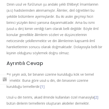
Dinin usul ve fürû’unun şu andaki şekli Ehlibeyt İmamlarının
(a.s) hadislerinden alınmamıştır. Âlimler, dinî öğretileri bu
şekilde bölümlere ayırmışlardır. Bu iki asılın geçmişi hicri
birinci yüzyılın ikinci yarısına dayanmaktadır. Ama bu ismi
(usul-u din) kimin verdiği tam olarak belli değildir. Böyle ilmî
konular genellikle âlimlerin sözleri ve düşüncelerinin
neticesinde şekillenmekte ve din âlimlerinin kapsamlı ilmî
hareketlerinin sonucu olarak doğmaktadır. Dolayısıyla belli bir
kişinin olduğunu söylemek doğru olmaz.
Ayrıntılı Cevap
Bir şeyin aslı, bir binanın üzerine kurulduğu kök ve temel
demektir. Buna göre usul-u din, din binasının üzerine
kurulduğu temellerdir.
[1]
Usul-u din terimi, akaid ilminde kullanılan özel manasıyla
[2]
bütün dinlerin temellerini oluşturan akideler demektir.