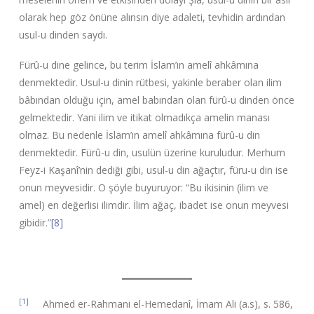
olarak hep göz önüne alınsın diye adaleti, tevhidin ardından
usul-u dinden saydı.
Fürû-u dine gelince, bu terim İslam’ın amelî ahkâmına
denmektedir. Usul-u dinin rütbesi, yakinle beraber olan ilim
bâbından olduğu için, amel babından olan fürû-u dinden önce
gelmektedir. Yani ilim ve itikat olmadıkça amelin manası
olmaz. Bu nedenle İslam’ın amelî ahkâmına fürû-u din
denmektedir. Fürû-u din, usulün üzerine kuruludur. Merhum
Feyz-i Kaşanî’nin dediği gibi, usul-u din ağaçtır, füru-u din ise
onun meyvesidir. O şöyle buyuruyor: “Bu ikisinin (ilim ve
amel) en değerlisi ilimdir. İlim ağaç, ibadet ise onun meyvesi
gibidir.”
[8]
[1]
Ahmed er-Rahmani el-Hemedanî, İmam Ali (a.s), s. 586,