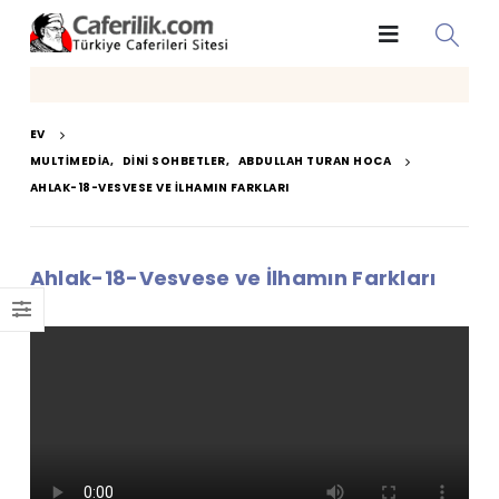
EV
MULTIMEDIA
,
DINI SOHBETLER
,
ABDULLAH TURAN HOCA
AHLAK-18-VESVESE VE İLHAMIN FARKLARI
Ahlak-18-Vesvese ve İlhamın Farkları