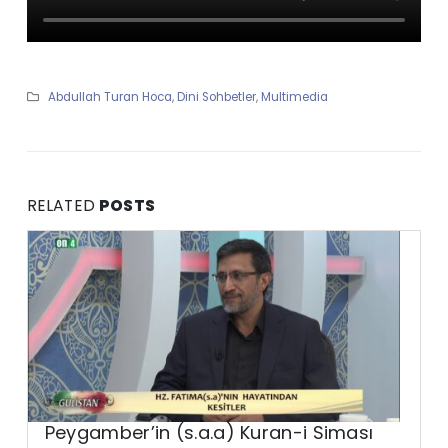
Abdullah Turan Hoca
,
Dini Sohbetler
,
Multimedia
RELATED
POSTS
Peygamber’in (s.a.a) Kuran-i Siması