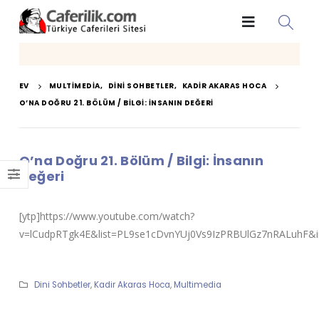
EV
MULTIMEDIA
,
DINI SOHBETLER
,
KADIR AKARAS HOCA
O’NA DOĞRU 21. BÖLÜM / BILGI: İNSANIN DEĞERI
O’na Doğru 21. Bölüm / Bilgi: İnsanın
Değeri
[ytp]https://www.youtube.com/watch?
v=lCudpRTgk4E&list=PL9se1cDvnYUj0Vs9IzPRBUlGz7nRALuhF&in
Dini Sohbetler
,
Kadir Akaras Hoca
,
Multimedia