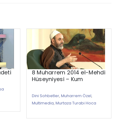
adeti
8 Muharrem 2014 el-Mehdi
Kur’
Hüseyniyesi – Kum
sa
Ali Tu
Dini Sohbetler
,
Muharrem Özel
,
Multi
Multimedia
,
Murtaza Turabi Hoca