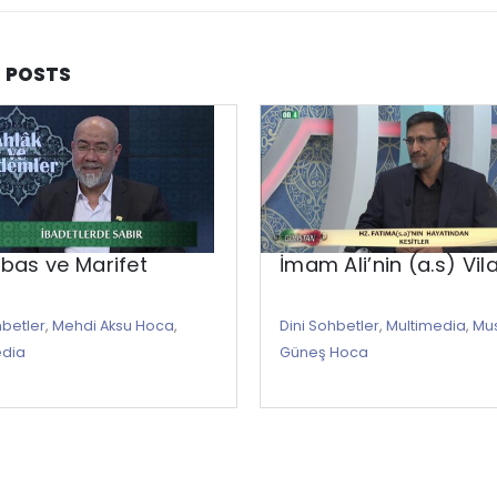
D
POSTS
bas ve Marifet
İmam Ali’nin (a.s) Vil
hbetler
,
Mehdi Aksu Hoca
,
Dini Sohbetler
,
Multimedia
,
Mu
edia
Güneş Hoca