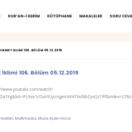
K
KUR’AN-I KERIM
KÜTÜPHANE
MAKALELER
SORU CEVA
HIKMET İKLIMI 106. BÖLÜM 05.12.2019
İklimi 106. Bölüm 05.12.2019
s://www.youtube.com/watch?
Da1Xg&list=PL9se1cDvnYUjcmgemW4T9uf6bZyvQz1Rf&index=27&t=0
hbetler
,
Multimedia
,
Musa Aydın Hoca