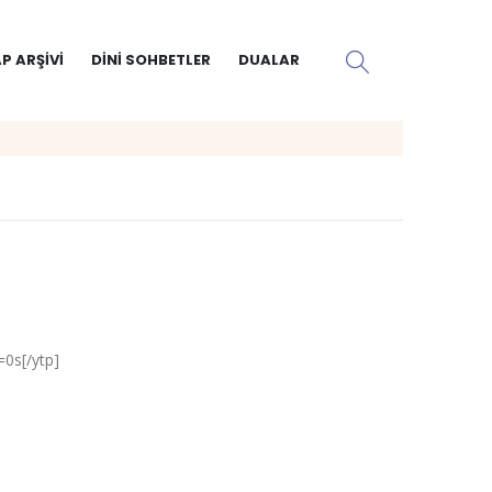
P ARŞIVI
DINI SOHBETLER
DUALAR
s[/ytp]