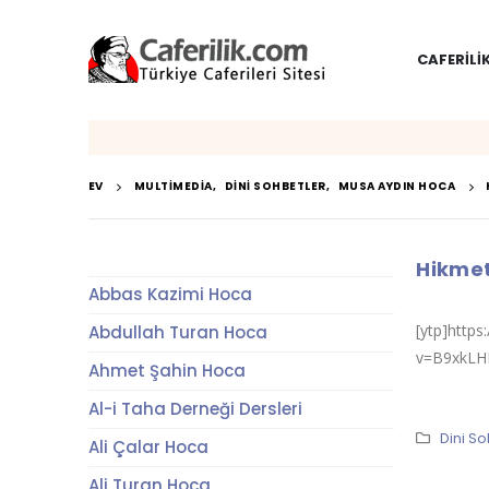
CAFERILI
EV
MULTIMEDIA
,
DINI SOHBETLER
,
MUSA AYDIN HOCA
Hikmet 
Abbas Kazimi Hoca
[ytp]http
Abdullah Turan Hoca
v=B9xkLH
Ahmet Şahin Hoca
Al-i Taha Derneği Dersleri
Dini So
Ali Çalar Hoca
Ali Turan Hoca