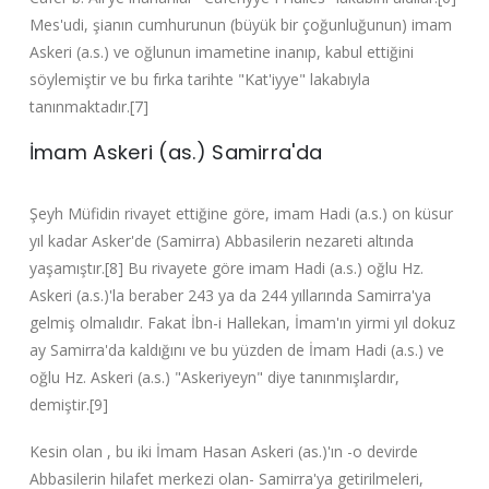
Mes'udi, şianın cumhurunun (büyük bir çoğunluğunun) imam
Askeri (a.s.) ve oğlunun imametine inanıp, kabul ettiğini
söylemiştir ve bu fırka tarihte "Kat'iyye" lakabıyla
tanınmaktadır.[7]
İmam Askeri (as.) Samirra'da
Şeyh Müfidin rivayet ettiğine göre, imam Hadi (a.s.) on küsur
yıl kadar Asker'de (Samirra) Abbasilerin nezareti altında
yaşamıştır.[8] Bu rivayete göre imam Hadi (a.s.) oğlu Hz.
Askeri (a.s.)'la beraber 243 ya da 244 yıllarında Samirra'ya
gelmiş olmalıdır. Fakat İbn-i Hallekan, İmam'ın yirmi yıl dokuz
ay Samirra'da kaldığını ve bu yüzden de İmam Hadi (a.s.) ve
oğlu Hz. Askeri (a.s.) "Askeriyeyn" diye tanınmışlardır,
demiştir.[9]
Kesin olan , bu iki İmam Hasan Askeri (as.)'ın -o devirde
Abbasilerin hilafet merkezi olan- Samirra'ya getirilmeleri,