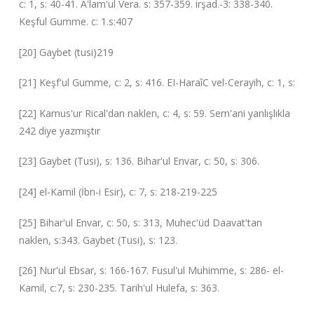
c: 1, s: 40-41. A'lam'ul Vera. s: 357-359. irşad.-3: 338-340.
Keşful Gumme. c: 1.s:407
[20] Gaybet (tusi)219
[21] Keşf'ul Gumme, c: 2, s: 416. EI-HaraîC vel-Cerayih, c: 1, s:
[22] Kamus'ur Rical'dan naklen, c: 4, s: 59. Sem'ani yanlışlıkla
242 diye yazmıştır
[23] Gaybet (Tusi), s: 136. Bihar'ul Envar, c: 50, s: 306.
[24] el-Kamil (İbn-i Esir), c: 7, s: 218-219-225
[25] Bihar'ul Envar, c: 50, s: 313, Muhec'üd Daavat'tan
naklen, s:343. Gaybet (Tusi), s: 123.
[26] Nur'ul Ebsar, s: 166-167. Fusul'ul Muhimme, s: 286- el-
Kamil, c:7, s: 230-235. Tarih'ul Hulefa, s: 363.