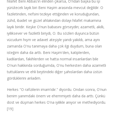
hilafet Beni Abbas'ın elinden çıkarsa, O'ndan başka bu işi
yürütecek layık biri Beni Haşim arasında mevcut değildir. O
faziletinden, nefsini tezkiye ettiğinden ve koruduğundan,
zühd, ibadet ve güzel ahlakından dolayı hilafet makamına
layık biridir. Keşke O'nun babasını görseydin; azametli, akıllı,
iyiliksever ve faziletli biriydi, O. Bu sözleri duyunca bütün
vücudum hışm ve adavet ateşiyle yandı yakıldı, ama aynı
zamanda O'nu tanımaya daha çok ilgi duydum, buna olan
isteğim daha da arttı. Beni Haşim'den, katiplerden,
kadılardan, fakihlerden ve hatta normal insanlardan bile
O'nun hakkında sorduğumda, O'nu herkesten daha azametli
tuttuklarını ve ehli beytindeki diğer şahıslardan daha üstün
gördüklerini anladım.
Herkes "O rafizilerin imam’ıdır." diyordu. Ondan sonra, O'nun
benim yanımdaki önem ve ehemmiyeti daha da arttı. Çünkü
dost ve düşman herkes O'na iyilikle anıyor ve methediyordu.
[19]