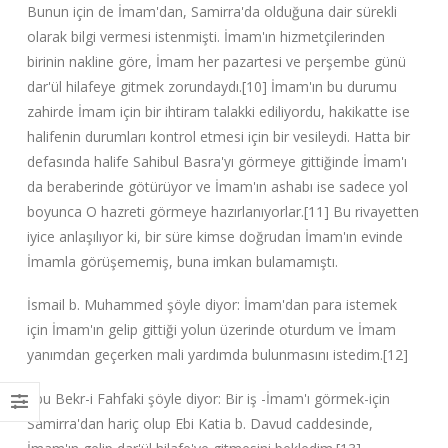
Bunun için de İmam'dan, Samirra'da olduğuna dair sürekli
olarak bilgi vermesi istenmişti. İmam'ın hizmetçilerinden
birinin nakline göre, İmam her pazartesi ve perşembe günü
dar'ül hilafeye gitmek zorundaydı.[10] İmam'ın bu durumu
zahirde İmam için bir ihtiram talakki ediliyordu, hakikatte ise
halifenin durumları kontrol etmesi için bir vesileydi. Hatta bir
defasında halife Sahibul Basra'yı görmeye gittiğinde İmam'ı
da beraberinde götürüyor ve İmam'ın ashabı ise sadece yol
boyunca O hazreti görmeye hazırlanıyorlar.[11] Bu rivayetten
iyice anlaşılıyor ki, bir süre kimse doğrudan İmam'ın evinde
İmamla görüşememiş, buna imkan bulamamıştı.
İsmail b. Muhammed şöyle diyor: İmam'dan para istemek
için İmam'ın gelip gittiği yolun üzerinde oturdum ve İmam
yanımdan geçerken mali yardımda bulunmasını istedim.[12]
Ebu Bekr-i Fahfaki şöyle diyor: Bir iş -İmam'ı görmek-için
Samirra'dan hariç olup Ebi Katia b. Davud caddesinde,