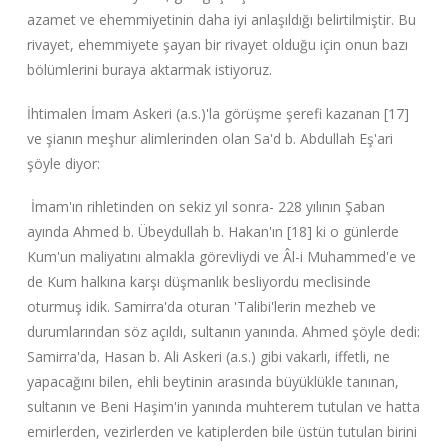
azamet ve ehemmiyetinin daha iyi anlaşıldığı belirtilmiştir. Bu
rivayet, ehemmiyete şayan bir rivayet olduğu için onun bazı
bölümlerini buraya aktarmak istiyoruz.
İhtimalen İmam Askeri (a.s.)'la görüşme şerefi kazanan [17]
ve şianın meşhur alimlerinden olan Sa'd b. Abdullah Eş'ari
şöyle diyor:
İmam'ın rihletinden on sekiz yıl sonra- 228 yılının Şaban
ayında Ahmed b. Übeydullah b. Hakan'ın [18] ki o günlerde
Kum'un maliyatını almakla görevliydi ve Âl-i Muhammed'e ve
de Kum halkına karşı düşmanlık besliyordu meclisinde
oturmuş idik. Samirra'da oturan 'Talibi'lerin mezheb ve
durumlarından söz açıldı, sultanın yanında. Ahmed şöyle dedi:
Samirra'da, Hasan b. Ali Askeri (a.s.) gibi vakarlı, iffetli, ne
yapacağını bilen, ehli beytinin arasında büyüklükle tanınan,
sultanın ve Beni Haşim'in yanında muhterem tutulan ve hatta
emirlerden, vezirlerden ve katiplerden bile üstün tutulan birini