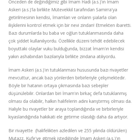
Önceden de değindiğimiz gibi İmam Hadi (a.s.)'ın İmam
Askeri (a.s.)'la birlikte Mütevekkil tarafından Samirra'ya
geti‌rilmesinin kendisi, İmamları ve onların şialarla olan
ilişkilerini kontrol etmek için bir nevi zindan! Etmekten ibaretti.
Bazı durumlarda bu baba ve oğlun tutuklanmasında daha
çok şiddet kullanılıyordu. Özellikle düzeni tehdit edebilecek
boyuttaki olaylar vuku bulduğunda, bizzat İmam'ın kendisi
yakın ashabından bazılarıyla birlikte zindana atılıyordu.
İmam Askeri (a.s.)'ın tutuklanması hususunda bazı rivayetler
mevcuttur, ancak bazı yönlerden birbirleriyle çelişmektedir.
Böyle bir hatanın ortaya çıkmasında bazı sebepler
düşünülebilir. Onlardan biri İmam'ın birkaç defa tutuklanmış
olması da olabilir, halkın halifelerin adını karıştırmış olması da.
Haliyle bu rivayetler bir araya toplandığında ve birbirleriyle
kıyaslandığında hakikati ele getirme olasılığı daha da artıyor.
Bir rivayette (halifelikten azledilen ve 255 yılında öldürülen)
Mutazz, Kufe'ye gitmek istediğinde İmam Askeri (a.s.)'ın