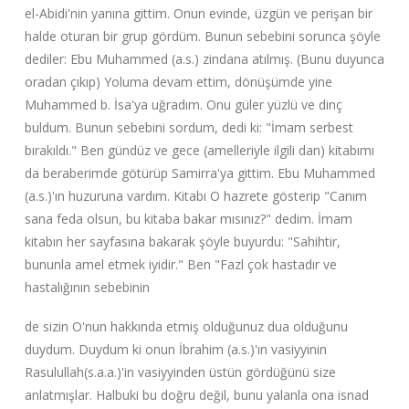
el-Abidi'nin yanına gittim. Onun evinde, üzgün ve perişan bir
halde oturan bir grup gördüm. Bunun sebebini sorunca şöyle
dediler: Ebu Muhammed (a.s.) zindana atılmış. (Bunu duyunca
oradan çıkıp) Yoluma devam ettim, dönüşümde yine
Mu‌hammed b. İsa'ya uğradım. Onu güler yüzlü ve dinç
buldum. Bunun sebebini sordum, dedi ki: "İmam serbest
bırakıldı." Ben gündüz ve gece (amelleriyle ilgili dan) kitabımı
da bera‌berimde götürüp Samirra'ya gittim. Ebu Muhammed
(a.s.)'ın huzuruna vardım. Kitabı O hazrete gösterip "Canım
sana feda olsun, bu kitaba bakar mısınız?" dedim. İmam
kitabın her sayfasına bakarak şöyle buyurdu: "Sahihtir,
bununla amel etmek iyidir." Ben "Fazl çok hastadır ve
hastalığının sebebinin
de sizin O'nun hakkında etmiş olduğunuz dua olduğunu
duydum. Duydum ki onun İbrahim (a.s.)'ın vasiyyinin
Rasulullah(s.a.a.)'in vasiyyinden üstün gördüğünü size
anlatmışlar. Halbuki bu doğru değil, bunu yalanla ona isnad