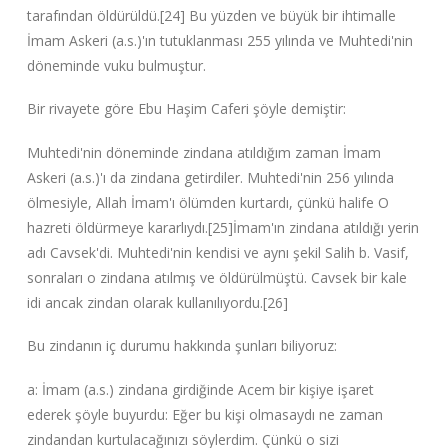
tarafından öldürüldü.[24] Bu yüzden ve büyük bir ihtimalle
İmam Askeri (a.s.)'ın tutuklanması 255 yılında ve Muhtedi'nin
döneminde vuku bulmuştur.
Bir rivayete göre Ebu Haşim Caferi şöyle demiştir:
Muhtedi'nin döneminde zindana atıldığım zaman İmam
Askeri (a.s.)'ı da zindana getirdiler. Muhtedi'nin 256 yılında
ölmesiyle, Allah İmam'ı ölümden kurtardı, çünkü halife O
hazreti öldürmeye kararlıydı.[25]İmam'ın zindana atıldığı yerin
adı Cavsek'di. Muhtedi'nin kendisi ve aynı şekil Salih b. Vasif,
sonraları o zindana atılmış ve öldürülmüştü. Cavsek bir kale
idi ancak zindan olarak kullanılıyordu.[26]
Bu zindanın iç durumu hakkında şunları biliyoruz:
a: İmam (a.s.) zindana girdiğinde Acem bir kişiye işaret
ederek şöyle buyurdu: Eğer bu kişi olmasaydı ne zaman
zindandan kurtulacağınızı söylerdim. Çünkü o sizi