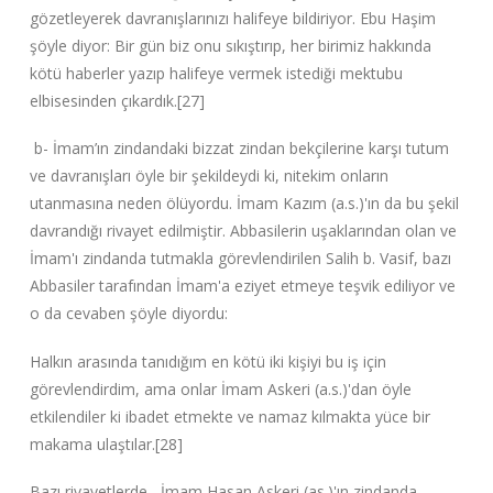
gözetleyerek davranışlarınızı halifeye bildiriyor. Ebu Haşim
şöyle diyor: Bir gün biz onu sıkıştırıp, her birimiz hakkında
kötü haberler yazıp halifeye vermek istediği mektubu
elbisesinden çıkardık.[27]
b- İmam’ın zindandaki bizzat zindan bekçilerine karşı tutum
ve davranışları öyle bir şekildeydi ki, nitekim onların
utanmasına neden ölüyordu. İmam Kazım (a.s.)'ın da bu şekil
davrandığı rivayet edilmiştir. Abbasilerin uşaklarından olan ve
İmam'ı zindanda tutmakla görevlendirilen Salih b. Vasif, bazı
Abbasiler tarafından İmam'a eziyet etmeye teşvik ediliyor ve
o da cevaben şöyle diyordu:
Halkın arasında tanıdığım en kötü iki kişiyi bu iş için
görevlendirdim, ama onlar İmam Askeri (a.s.)'dan öyle
etkilendiler ki ibadet etmekte ve namaz kılmakta yüce bir
makama ulaştılar.[28]
Bazı rivayetlerde , İmam Hasan Askeri (as.)'ın zindanda