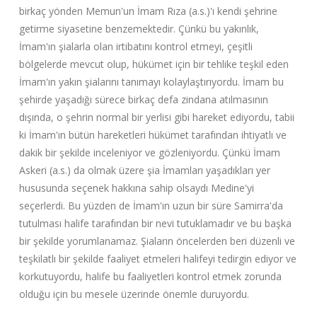
birkaç yönden Memun'un İmam Rıza (a.s.)'ı kendi şehrine
getirme siyasetine benzemektedir. Çünkü bu yakınlık,
İmam'ın şialarla olan irtibatını kontrol etmeyi, çeşitli
bölgelerde mevcut olup, hükümet için bir tehlike teşkil eden
İmam'ın yakın şialarını tanımayı kolaylaştırıyordu. İmam bu
şehirde yaşadığı sürece birkaç defa zindana atılmasının
dışında, o şehrin normal bir yerlisi gibi hareket ediyordu, tabii
ki İmam'ın bütün hareketleri hükümet tarafından ihtiyatlı ve
dakik bir şekilde inceleniyor ve gözleniyordu. Çünkü İmam
Askeri (a.s.) da olmak üzere şia İmamları yaşadıkları yer
hususunda seçenek hakkına sahip olsaydı Medine'yi
seçerlerdi. Bu yüzden de İmam'ın uzun bir süre Samirra'da
tutulması halife tarafından bir nevi tutuklamadır ve bu başka
bir şekilde yorumlanamaz. Şiaların öncelerden beri düzenli ve
teşkilatlı bir şekilde faaliyet etmeleri halifeyi tedirgin ediyor ve
korkutuyordu, halife bu faaliyetleri kontrol etmek zorunda
olduğu için bu mesele üzerinde önemle duruyordu.