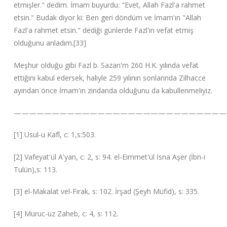
etmişler." dedim. İmam buyurdu: "Evet, Allah Fazl'a rahmet
etsin." Budak diyor ki: Ben geri döndüm ve İmam'ın "Allah
Fazl'a rahmet etsin." dediği günlerde Fazl'ın vefat etmiş
olduğunu anladım.[33]
Meşhur olduğu gibi Fazl b. Sazan'm 260 H.K. yılında vefat
ettiğini kabul edersek, haliyle 259 yılının sonlarında Zilhacce
ayından önce İmam'ın zindanda olduğunu da kabullenmeliyiz.
————————————————————————————
[1] Usul-u Kafî, c: 1,s:503.
[2] Vafeyat'ül A'yan, c: 2, s: 94. el-Eimmet'ül İsna Aşer (İbn-i
Tulün),s: 113.
[3] el-Makalat vel-Fırak, s: 102. İrşad (Şeyh Müfid), s: 335.
[4] Muruc-uz Zaheb, c: 4, s: 112.