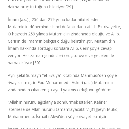
daima oruç tuttuğunu bildiriyor.[29]
İmam (a.s.)', 256 dan 279 yılına kadar hilafet eden
Mutamid'in döneminde ikinci defa zindana atıldı. Bir rivayette,
O hazretin 259 yılında Mutamid'in zindanında olduğu ve Ali b.
Cerir'in de İmam'ın bekçisi olduğu belirtilmiştir. Mutamid'in
İmam hakkında sorduğu sorulara Ali b. Cerir şöyle cevap
veriyor: Her zaman gündüzleri oruç tutuyor ve geceleri de
namaz kılıyor.[30]
Aynı şekil Sumayri "el-Evsiya" kitabında Mahmudi'den şöyle
rivayet etmiştir: Ebu Muhammed-i Askeri (a.s.) Mutamid'in
zindanından çıkarken şu ayeti yazmış olduğunu gördüm:
"Allah'ın nurunu ağızlarıyla söndürmek isterler. Kafirler
istemese de Allah nurunu tamamlayacaktır."[31]Şeyh Müfid,
Muhammed b. İsmail-i Alevi'den şöyle rivayet etmiştir: