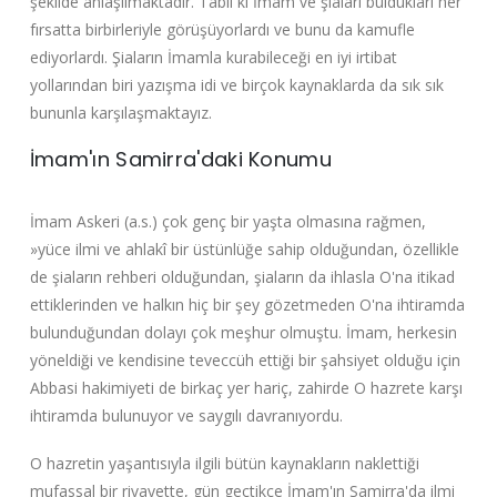
şekilde anlaşılmaktadır. Tabii ki İmam ve şiaları buldukları her
fırsatta birbirleriyle görüşüyorlardı ve bunu da kamufle
ediyorlardı. Şiaların İmamla kurabileceği en iyi irtibat
yollarından biri yazışma idi ve birçok kaynaklarda da sık sık
bu‌nunla karşılaşmaktayız.
İmam'ın Samirra'daki Konumu
İmam Askeri (a.s.) çok genç bir yaşta olmasına rağmen,
»yüce ilmi ve ahlakî bir üstünlüğe sahip olduğundan, özellikle
de şiaların rehberi olduğundan, şiaların da ihlasla O'na itikad
ettiklerinden ve halkın hiç bir şey gözetmeden O'na ihtiramda
bulunduğundan dolayı çok meşhur olmuştu. İmam, herkesin
yöneldiği ve kendisine teveccüh ettiği bir şahsiyet olduğu için
Abbasi hakimiyeti de birkaç yer hariç, zahirde O hazrete karşı
ihtiramda bulunuyor ve saygılı davranıyordu.
O hazretin yaşantısıyla ilgili bütün kaynakların naklettiği
mufassal bir rivayette, gün geçtikçe İmam'ın Samirra'da ilmi