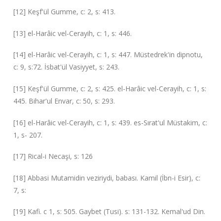
[12] Keşf'ül Gumme, c: 2, s: 413.
[13] el-Harâic vel-Cerayih, c: 1, s: 446.
[14] el-Harâic vel-Cerayih, c: 1, s: 447. Müstedrek'in dipnotu,
c: 9, s:72. İsbat'ül Vasiyyet, s: 243.
[15] Keşf'ül Gumme, c: 2, s: 425. el-Harâic vel-Cerayih, c: 1, s:
445. Bihar'ul Envar, c: 50, s: 293.
[16] el-Harâic vel-Cerayih, c: 1, s: 439. es-Sırat'ul Müstakim, c:
1, s- 207.
[17] Rical-i Necaşi, s: 126
[18] Abbasi Mutamidin veziriydi, babası. Kamil (İbn-i Esir), c:
7, s:
[19] Kafi. c 1, s: 505. Gaybet (Tusi). s: 131-132. Kemal'ud Din.