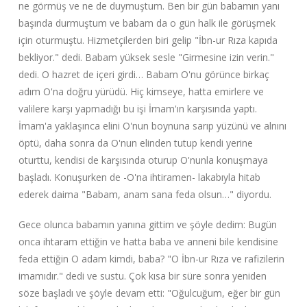
ne görmüş ve ne de duymuştum. Ben bir gün babamın yanı
başında durmuştum ve babam da o gün halk ile görüşmek
için oturmuştu. Hizmetçilerden biri gelip "İbn-ur Rıza kapıda
bekliyor." dedi. Babam yüksek sesle "Girmesine izin verin."
dedi. O hazret de içeri girdi… Babam O'nu görünce birkaç
adım O'na doğru yürüdü. Hiç kimseye, hatta emirlere ve
valilere karşı yapmadığı bu işi İmam'ın karşısında yaptı.
İmam'a yaklaşınca elini O'nun boynuna sarıp yüzünü ve alnını
öptü, daha sonra da O'nun elinden tutup kendi yerine
oturttu, kendisi de karşısında oturup O'nunla konuşmaya
başladı. Konuşurken de -O'na ihtiramen- lakabıyla hitab
ederek daima "Babam, anam sana feda olsun…" diyordu.
Gece olunca babamın yanına gittim ve şöyle dedim: Bugün
onca ihtaram ettiğin ve hatta baba ve anneni bile kendisine
feda ettiğin O adam kimdi, baba? "O İbn-ur Rıza ve rafizilerin
imamıdır." dedi ve sustu. Çok kısa bir süre sonra yeniden
söze başladı ve şöyle devam etti: "Oğulcuğum, eğer bir gün