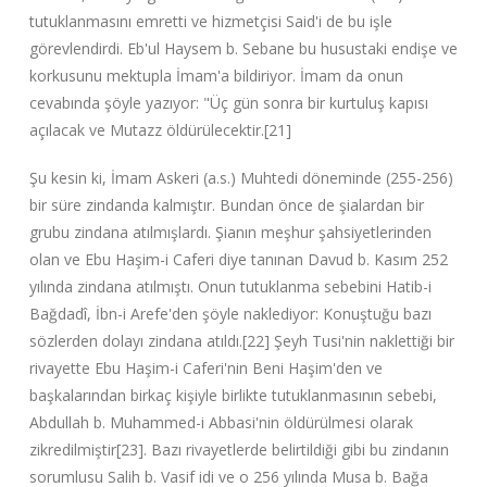
tutuklanmasını emretti ve hizmetçisi Said'i de bu işle
görevlendirdi. Eb'ul Haysem b. Sebane bu husustaki endişe ve
korkusunu mektupla İmam'a bildiriyor. İmam da onun
cevabında şöyle yazıyor: "Üç gün sonra bir kurtuluş kapısı
açılacak ve Mutazz öldürülecektir.[21]
Şu kesin ki, İmam Askeri (a.s.) Muhtedi döneminde (255-256)
bir süre zindanda kalmıştır. Bundan önce de şialardan bir
grubu zindana atılmışlardı. Şianın meşhur şahsiyetlerinden
olan ve Ebu Haşim-i Caferi diye tanınan Davud b. Kasım 252
yılında zindana atılmıştı. Onun tutuklanma sebebini Hatib-i
Bağdadî, İbn-i Arefe'den şöyle naklediyor: Konuştuğu bazı
sözlerden dolayı zindana atıldı.[22] Şeyh Tusi'nin naklettiği bir
rivayette Ebu Haşim-i Caferi'nin Beni Haşim'den ve
başkalarından birkaç kişiyle birlikte tutuklanmasının sebebi,
Abdullah b. Muhammed-i Abbasi'nin öldürülmesi olarak
zikredilmiştir[23]. Bazı rivayetlerde belirtildiği gibi bu zindanın
sorumlusu Salih b. Vasif idi ve o 256 yılında Musa b. Bağa