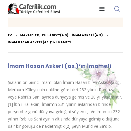
EV
MAKALELER
,
EHL-I BEYT(A.S)
,
İMAM ASKERÎ (A.S)
İMAM HASAN ASKERI (AS.)’IN İMAMETI
İmam Hasan Askeri (as.)’ın İmameti
Şiaların on birinci imamı olan İmam Hasan b. Ali Askeri (a.s.),
Merhum Küleyni'nin nakline göre hicri 232 yılının Ramazan
veya Rabi'üs Sani ayında dünyaya gelmiş ve 28 yıl yaşamıştır.
[1] İbn-i Hallekan, İmam'ın 231 yılının aylarından birinde
perşembe günü dünyaya geldiğini söylemiş. Ve İmam'ın 232
yılının Rabi'üs Sani ayının altısında dünyaya gelmiş olduğuna
dair bir görüşü de nakletmiştik.[2] Şeyh Müfid ve Sa'd b.