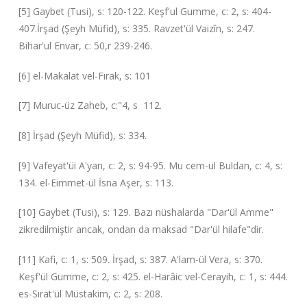
[5] Gaybet (Tusi), s: 120-122. Keşf'ul Gumme, c: 2, s: 404-
407.İrşad (Şeyh Müfid), s: 335. Ravzet'ül Vaizîn, s: 247.
Bihar'ul Envar, c: 50,r 239-246.
[6] el-Makalat vel-Fırak, s: 101
[7] Muruc-üz Zaheb, c:"4, s 112.
[8] İrşad (Şeyh Müfid), s: 334.
[9] Vafeyat'üi A'yan, c: 2, s: 94-95. Mu cem-ul Buldan, c: 4, s:
134. el-Eimmet-ül İsna Aşer, s: 113.
[10] Gaybet (Tusi), s: 129. Bazı nüshalarda "Dar'ül Amme"
zikredil‌miştir ancak, ondan da maksad "Dar'ül hilafe"dir.
[11] Kafi, c: 1, s: 509. İrşad, s: 387. A'lam-ül Vera, s: 370.
Keşf'ül Gumme, c: 2, s: 425. el-Harâic vel-Cerayih, c: 1, s: 444.
es-Sırat'ül Müsta‌kim, c: 2, s: 208.