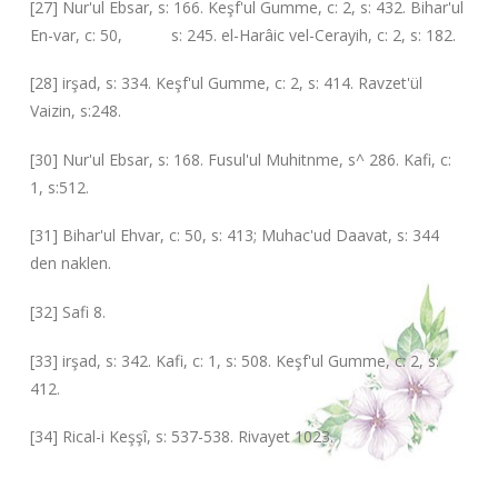
[27] Nur'ul Ebsar, s: 166. Keşf'ul Gumme, c: 2, s: 432. Bihar'ul
En-var, c: 50, s: 245. el-Harâic vel-Cerayih, c: 2, s: 182.
[28] irşad, s: 334. Keşf'ul Gumme, c: 2, s: 414. Ravzet'ül
Vaizin, s:248.
[30] Nur'ul Ebsar, s: 168. Fusul'ul Muhitnme, s^ 286. Kafi, c:
1, s:512.
[31] Bihar'ul Ehvar, c: 50, s: 413; Muhac'ud Daavat, s: 344
den naklen.
[32] Safi 8.
[33] irşad, s: 342. Kafi, c: 1, s: 508. Keşf'ul Gumme, c: 2, s:
412.
[34] Rical-i Keşşî, s: 537-538. Rivayet 1023.