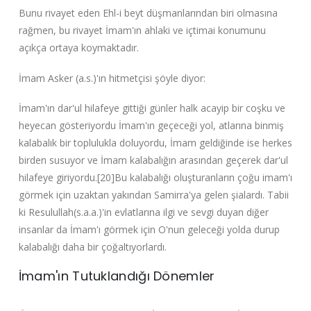
Bunu rivayet eden Ehl-i beyt düşmanlarından biri olma‌sına
rağmen, bu rivayet İmam'ın ahlaki ve içtimai konumunu
açıkça ortaya koymaktadır.
İmam Asker (a.s.)'ın hitmetçisi şöyle diyor:
İmam'ın dar'ul hilafeye gittiği günler halk acayip bir coşku ve
heyecan gösteriyordu İmam'ın geçeceği yol, atlarına binmiş
kalabalık bir toplulukla doluyordu, İmam geldiğinde ise herkes
birden susuyor ve İmam kalabalığın arasından geçerek dar'ul
hilafeye giriyordu.[20]Bu kalabalığı oluşturanların çoğu imam'ı
görmek için uzaktan yakından Samirra'ya gelen şialardı. Tabii
ki Resulullah(s.a.a.)'in evlatlarına ilgi ve sevgi duyan diğer
insanlar da İmam'ı görmek için O'nun geleceği yolda durup
kalabalığı daha bir çoğaltıyorlardı.
İmam'ın Tutuklandığı Dönemler