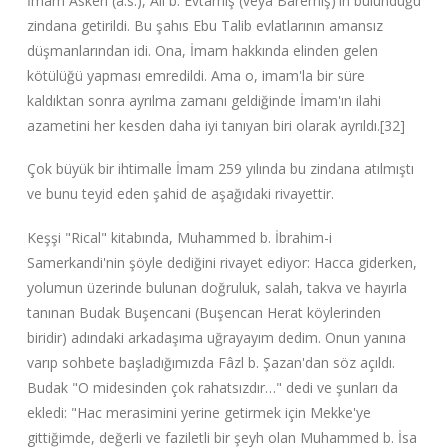
İmam Askeri (a.s.), Ali b. Evtamiş (veya Baremiş)'in bu‌lunduğu
zindana getirildi. Bu şahıs Ebu Talib evlatlarının amansız
düşmanlarından idi. Ona, İmam hakkında elinden gelen
kötülüğü yapması emredildi. Ama o, imam'la bir süre
kaldıktan sonra ayrılma zamanı geldiğinde İmam'ın ilahi
azametini her kesden daha iyi tanıyan biri olarak ayrıldı.[32]
Çok büyük bir ihtimalle İmam 259 yılında bu zindana atılmıştı
ve bunu teyid eden şahid de aşağıdaki rivayettir.
Keşşi "Rical" kitabında, Muhammed b. İbrahim-i
Samerkandi'nin şöyle dediğini rivayet ediyor: Hacca giderken,
yolumun üzerinde bulunan doğruluk, salah, takva ve hayırla
tanınan Budak Buşencani (Buşencan Herat köylerinden
biridir) adındaki arkadaşıma uğrayayım dedim. Onun yanına
varıp sohbete başladığımızda Fâzl b. Şazan'dan söz açıldı.
Budak "O midesinden çok rahatsızdır…" dedi ve şunları da
ekledi: "Hac merasimini yerine getirmek için Mekke'ye
gittiğimde, değerli ve faziletli bir şeyh olan Muhammed b. İsa