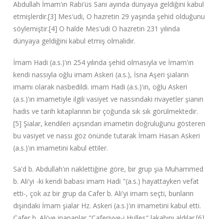
Abdullah İmam'ın Rabi'üs Sani ayında dünyaya geldiğini kabul
etmişlerdir.[3] Mes'udi, O hazretin 29 yaşında şehid olduğunu
söylemiştir.[4] O halde Mes'udi O hazretin 231 yılında
dünyaya geldiğini kabul etmiş olmalıdır.
İmam Hadi (a.s.)'ın 254 yılında şehid olmasıyla ve İmam'ın
kendi nassıyla oğlu imam Askeri (a.s.), İsna Aşeri şiaların
imamı olarak nasbedildi. imam Hadi (a.s.)'ın, oğlu Askeri
(a.s.)'ın imametiyle ilgili vasiyet ve nassındaki rivayetler şianın
hadis ve tarih kitaplarının bir çoğunda sık sık görülmektedir.
[5] Şialar, kendileri açısından imametin doğruluğunu gösteren
bu vasiyet ve nassı göz önünde tutarak İmam Hasan Askeri
(a.s.)'ın imametini kabul ettiler.
Sa'd b. Abdullah'ın naklettiğine göre, bir grup şia Muhammed
b. Ali'yi -ki kendi babası imam Hadi "(a.s.) hayattayken vefat
etti-, çok az bir grup da Cafer b. Ali'yi imam seçti, bunların
dışındaki İmam şialar Hz. Askeri (a.s.)'ın imametini kabul etti.
Cafer b. Ali'ye inananlar "Caferiyye-i Hulles" lakabını aldılar.[6]