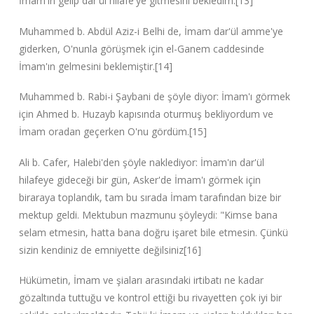
İmam'ın gelip dar'ül hilafe'ye gitmesini bekledim.[13]
Muhammed b. Abdül Aziz-i Belhi de, İmam dar'ül amme'ye
giderken, O'nunla görüşmek için el-Ganem caddesinde
İmam'ın gelmesini beklemiştir.[14]
Muhammed b. Rabi-i Şaybani de şöyle diyor: İmam'ı görmek
için Ahmed b. Huzayb kapısında oturmuş bekliyordum ve
İmam oradan geçerken O'nu gördüm.[15]
Ali b. Cafer, Halebi'den şöyle naklediyor: İmam'ın dar'ül
hilafeye gideceği bir gün, Asker'de İmam'ı görmek için
biraraya toplandık, tam bu sırada İmam tarafından bize bir
mektup geldi. Mektubun mazmunu şöyleydi: "Kimse bana
selam etmesin, hatta bana doğru işaret bile etmesin. Çünkü
sizin kendiniz de emniyette değilsiniz[16]
Hükümetin, İmam ve şiaları arasındaki irtibatı ne kadar
gözaltında tuttuğu ve kontrol ettiği bu rivayetten çok iyi bir