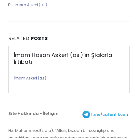
İmam Askerî (a.s)
RELATED
POSTS
İmam Hasan Askeri (as.)’ın Şialarla
İrtibatı
İmam Askerî (a.s)
Site Hakkında
-
İletişim
t.me/caferilikcom
Hz. Muhammed(s.a.a): “Allah, bizden bir söz işitip onu
anladıktan sonra muhafaza eden ve sonrada bir başkasına