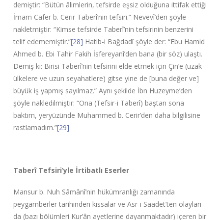
demiştir: “Bütün âlimlerin, tefsirde eşsiz olduğuna ittifak ettiği
İmam Cafer b. Cerir Taberî’nin tefsiri.” Nevevî’den şöyle
nakletmiştir: “Kimse tefsirde Taberî’nin tefsirinin benzerini
telif edememiştir.”
[28]
Hatib-i Bağdadî şöyle der: “Ebu Hamid
Ahmed b. Ebi Tahir Fakih İsfereyanî’den bana (bir söz) ulaştı.
Demiş ki: Birisi Taberî’nin tefsirini elde etmek için Çin’e (uzak
ülkelere ve uzun seyahatlere) gitse yine de [buna değer ve]
büyük iş yapmış sayılmaz.” Aynı şekilde İbn Huzeyme’den
şöyle nakledilmiştir: “Ona (Tefsir-i Taberî) baştan sona
baktım, yeryüzünde Muhammed b. Cerir’den daha bilgilisine
rastlamadım.”
[29]
Taberî Tefsiri’yle İrtibatlı Eserler
Mansur b. Nuh Sâmânî’nin hükümranlığı zamanında
peygamberler tarihinden kıssalar ve Asr-ı Saadet’ten olayları
da (bazı bölümleri Kur’ân ayetlerine dayanmaktadır) içeren bir