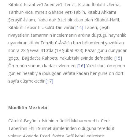
Kitabu’l-Kıraat ve’l-Aded ve’t-Tenzîl, Kitabu İhtilafi’l-Ulema,
Tarihu’r-Rical mine’s-Sahabe ve’t-Tabiîn, Kitabu Ahkami
Şerayii’l-İslam, fıkıha dair özet bir kitap olan Kitabu’l-Hafif,
Kitabu’t-Tebsîr fi Usûli’d-Dîn vardır.
[14]
Taberî, çeşitli
rivayetlerin tamamının incelemenin ardına düştüğü hayranlık
uyandıran kitabı Tehzîbu’l-Âsâr’ın bazı bölümlerini yazdıktan
sonra 28 Şevval 310’da (19 Şubat 923) Pazar günü dünyadan
göçtü. Bağdat’ta Rahbetu Yakub’taki evinde defnedildi.
[15]
Ömrünün sonuna kadar evlenmedi.
[16]
Yazdıkları, ömrünün
günleri hesabıyla (buluğdan vefata kadar) her güne on dört
sayfa düşmektedir.
[17]
Müellifin Mezhebi
Câmiu’l-Beyân tefsirinin müellifi Muhammed b. Cerir
Taberî’nin Ehl-i Sünnet âlimlerinden olduğuna tereddüt
yoktur. Akaidde Eş’arî, fıkıhta Şafiî kabul edilmiştir.