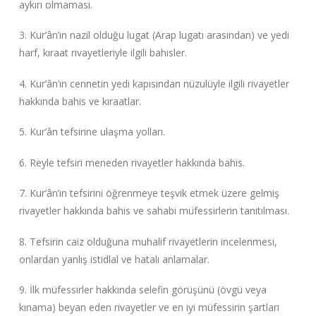
aykırı olmaması.
3. Kur’ân’ın nazil olduğu lugat (Arap lugatı arasından) ve yedi
harf, kıraat rivayetleriyle ilgili bahisler.
4. Kur’ân’ın cennetin yedi kapısından nüzulüyle ilgili rivayetler
hakkında bahis ve kıraatlar.
5. Kur’ân tefsirine ulaşma yolları.
6. Reyle tefsiri meneden rivayetler hakkında bahis.
7. Kur’ân’ın tefsirini öğrenmeye teşvik etmek üzere gelmiş
rivayetler hakkında bahis ve sahabi müfessirlerin tanıtılması.
8. Tefsirin caiz olduğuna muhalif rivayetlerin incelenmesi,
onlardan yanlış istidlal ve hatalı anlamalar.
9. İlk müfessirler hakkında selefin görüşünü (övgü veya
kınama) beyan eden rivayetler ve en iyi müfessirin şartları