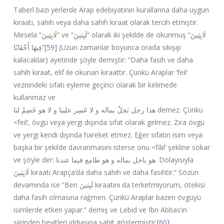
Taberî bazı yerlerde Arap edebiyatının kurallarına daha uygun
kıraatı, sahih veya daha sahih kıraat olarak tercih etmiştir.
Mesela “
لَابِثِينَ
” ve “
لَبِثینَ
” olarak iki şekilde de okunmuş “
لَابِثِينَ
فِيهَا أَحْقَابًا
”
[59]
(Uzun zamanlar boyunca orada sıkışıp
kalacaklar) ayetinde şöyle demiştir: “Daha fasih ve daha
sahih kıraat, elif ile okunan kıraattır. Çünkü Araplar ‘feil’
veznindeki sıfatı eyleme geçirici olarak bir kelimede
kullanmaz ve
هذا رجل بَخِلٌ بماله و لا عَسِر علینا و لا هو خَصِمٌ لنا
demez. Çünkü
<feil’, övgü veya yergi dışında sıfat olarak gelmez. Zira övgü
ve yergi kendi dışında hareket etmez. Eğer sıfatın isim veya
başka bir şekilde davranmasını isterse onu <fâil’ şekline sokar
ve şöyle der:
هو باخل بماله و هو طامع فیما عندنا
. Dolayısıyla
لَابِثِينَ
kıraatı Arapça’da daha sahih ve daha fasihtir.” Sözün
devamında ise “Ben
لَبِثینَ
kıraatını da terketmiyorum, ötekisi
daha fasih olmasına rağmen. Çünkü Araplar bazen övgüyü
isimlerde etken yapar.” demiş ve Lebid ve İbn Abbas’ın
şiirinden beyitleri iddiasına şahit göstermiştir.
[60]