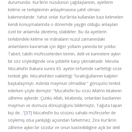
durumunda- Kur’ân’ın nüzulünün çağdaşlarının, ayetlerin
kelime ve terkiplerinin anlaşılmasına şahit olması
bakımındandır. Yahut onlar Kur’ân’da kullanılan bazı kelimeleri
kendi konuşmalarında o dönemde yaygın olduğu anlaşılan
özel bir anlamda zikretmiş olabilirler. Bu da ayetlerin
terkibindeki kelime ve mânaların nüzul zamanındaki
anlamlarını kavramak için diğer yolların yanında bir yoldur.
Taberî, tabiîn müfessirlerden birinin, delil ve karinelere aykırı
bir söz söylediğinde ona şiddetle karşı çıkmaktadır. Mesela
Mücahid’in Bakara suresi 65. ayetin tefsirinde sarfettiği söze
tenkidi gibi. Mücahid’den naklettiği “İsrailoğullarının kalpleri
başkalaşmıştı. Aslında maymun olmadılar.” görüşünü tenkid
ederken şöyle demiştir: “Mücahid’in bu sözü Allah’ın kitabının
zâhirine aykırıdır. Çünkü Allah, kitabında, onlardan bazılarının
maymun ve domuza dönüştüğünü bildirmiştir, Tağuta tapan
kişi de…”
[37]
Mücahid’in bu sözünü sahabi müfessirler de
söylemiş olsa yanlışlığı açısından farketmez. Zira Kur’ân’ın
zâhirine aykırı bir sözdür ve onun kastedildiğine açık bir delil