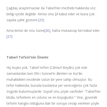
Çağdaş araştırmacılar da Taberî’nin mezhebi hakkında söz
birliği içinde değildir. Kimisi onu Şiî kabul eder ve buna çok
sayıda şahit gösterir.
[25]
Ama kimisi de onu Sünni
[26]
, hatta mutaassıp biri kabul eder.
[27]
Taberî Tefsiri’nin Önemi
Hiç kuşku yok, Taberî tefsiri (Câmiu’l-Beyân) çok eski
zamanlardan beri Ehl-i Sünnet’in âlimleri ve Kur’ân
muhakkikleri nezdinde üstün bir yere sahip olmuştur. Bu
tefsir hakkında, burada bazılarına yer vereceğimiz çok fazla
övgüde bulunmuşlardır. Suyutî onu şöyle vasfeder: “Taberî’nin
kitabı, tefsirlerin en üstünü ve en büyüğüdür.” Yine, güvenilir
tefsirin hangisi olduğuna dair bir soruya cevap verirken şöyle