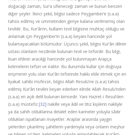
doğacağı zaman, Sur’a üfleneceği zaman ve bunun benzeri
diğer şeyler. İkinci şekil, bilgisi sadece Peygamber’e (s.a.a)
tahsis edilmiş ve ümmetinden geriye kalana verilmemiş olan
tevildir. Bu, Kur’ân’ın, kulların tevil bilgisine muhtaç olduğu ve
anlamak için Peygamber’in (s.a.a) beyanı haricinde yol
bulamayacakları bölümüdür. Üçüncü şekil, bilgisi Kur’ân dilinin
ustası olanların nezdinde bulunan tevil ve tefsirdir. Bu bilgi,
lisan ehlinin aracılığı haricinde yol bulunmayan Arapça
kelimelerin tefsiri ve irabtır. Bu durumda kullar için doğruya
erişmenin yolu olan Kur’ân tefsirinde hakkı elde etmek için en
liyakat sahibi müfessir, bilgisi Allah Resulü’ne (s.a.a) tahsis
edilmiş Kur’ân tevilini beyan ederken elinde Allah Resulü’nden
(s.a.a) en açık delil bulunan kimsedir. Yani Hazret-i Resul’den
(s.a.a) müstefiz
[32]
nakille veya âdil ve titiz kişilerin nakliyle
ya da sahih olduklarına delalet eden karineler yoluyla sâdır
oldukları ispatlanan rivayetler. Araplar arasında yaygın
şiirlerden çıkarılmış şahitlerin yardımıyla veya onların meşhur
ve bilinen sözleri, kelimeleri yoluyla anlaşılabilecek Kur’ân’ı