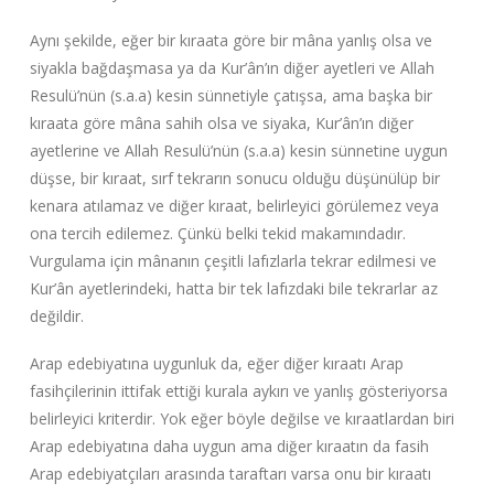
Aynı şekilde, eğer bir kıraata göre bir mâna yanlış olsa ve
siyakla bağdaşmasa ya da Kur’ân’ın diğer ayetleri ve Allah
Resulü’nün (s.a.a) kesin sünnetiyle çatışsa, ama başka bir
kıraata göre mâna sahih olsa ve siyaka, Kur’ân’ın diğer
ayetlerine ve Allah Resulü’nün (s.a.a) kesin sünnetine uygun
düşse, bir kıraat, sırf tekrarın sonucu olduğu düşünülüp bir
kenara atılamaz ve diğer kıraat, belirleyici görülemez veya
ona tercih edilemez. Çünkü belki tekid makamındadır.
Vurgulama için mânanın çeşitli lafızlarla tekrar edilmesi ve
Kur’ân ayetlerindeki, hatta bir tek lafızdaki bile tekrarlar az
değildir.
Arap edebiyatına uygunluk da, eğer diğer kıraatı Arap
fasihçilerinin ittifak ettiği kurala aykırı ve yanlış gösteriyorsa
belirleyici kriterdir. Yok eğer böyle değilse ve kıraatlardan biri
Arap edebiyatına daha uygun ama diğer kıraatın da fasih
Arap edebiyatçıları arasında taraftarı varsa onu bir kıraatı