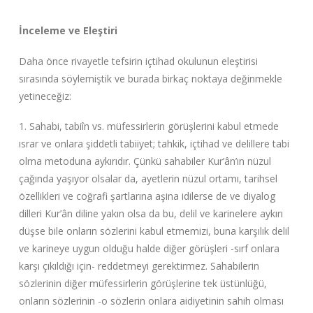
İnceleme ve Eleştiri
Daha önce rivayetle tefsirin içtihad okulunun eleştirisi
sırasında söylemiştik ve burada birkaç noktaya değinmekle
yetineceğiz:
1. Sahabi, tabiîn vs. müfessirlerin görüşlerini kabul etmede
ısrar ve onlara şiddetli tabiiyet; tahkik, içtihad ve delillere tabi
olma metoduna aykırıdır. Çünkü sahabiler Kur’ân’ın nüzul
çağında yaşıyor olsalar da, ayetlerin nüzul ortamı, tarihsel
özellikleri ve coğrafi şartlarına aşina idilerse de ve diyalog
dilleri Kur’ân diline yakın olsa da bu, delil ve karinelere aykırı
düşse bile onların sözlerini kabul etmemizi, buna karşılık delil
ve karineye uygun olduğu halde diğer görüşleri -sırf onlara
karşı çıkıldığı için- reddetmeyi gerektirmez. Sahabilerin
sözlerinin diğer müfessirlerin görüşlerine tek üstünlüğü,
onların sözlerinin -o sözlerin onlara aidiyetinin sahih olması