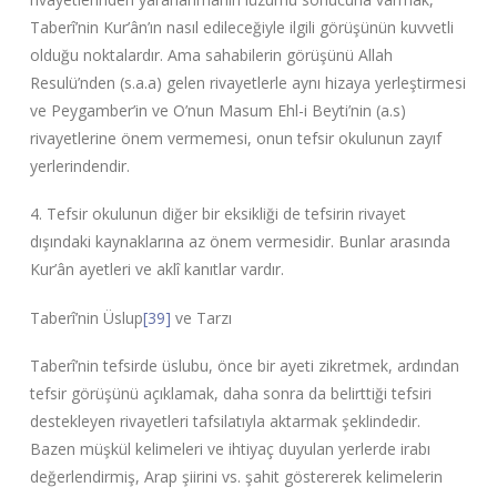
Taberî’nin Kur’ân’ın nasıl edileceğiyle ilgili görüşünün kuvvetli
olduğu noktalardır. Ama sahabilerin görüşünü Allah
Resulü’nden (s.a.a) gelen rivayetlerle aynı hizaya yerleştirmesi
ve Peygamber’in ve O’nun Masum Ehl-i Beyti’nin (a.s)
rivayetlerine önem vermemesi, onun tefsir okulunun zayıf
yerlerindendir.
4. Tefsir okulunun diğer bir eksikliği de tefsirin rivayet
dışındaki kaynaklarına az önem vermesidir. Bunlar arasında
Kur’ân ayetleri ve aklî kanıtlar vardır.
Taberî’nin Üslup
[39]
ve Tarzı
Taberî’nin tefsirde üslubu, önce bir ayeti zikretmek, ardından
tefsir görüşünü açıklamak, daha sonra da belirttiği tefsiri
destekleyen rivayetleri tafsilatıyla aktarmak şeklindedir.
Bazen müşkül kelimeleri ve ihtiyaç duyulan yerlerde irabı
değerlendirmiş, Arap şiirini vs. şahit göstererek kelimelerin