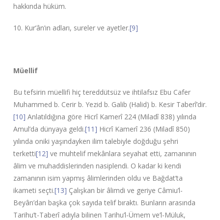
hakkında hüküm.
10. Kur’ân’ın adları, sureler ve ayetler.
[9]
Müellif
Bu tefsirin müellifi hiç tereddütsüz ve ihtilafsız Ebu Cafer
Muhammed b. Cerir b. Yezid b. Galib (Halid) b. Kesir Taberî’dir.
[10]
Anlatıldığına göre Hicrî Kamerî 224 (Miladî 838) yılında
Amul’da dünyaya geldi.
[11]
Hicrî Kamerî 236 (Miladî 850)
yılında oniki yaşındayken ilim talebiyle doğduğu şehri
terketti
[12]
ve muhtelif mekânlara seyahat etti, zamanının
âlim ve muhaddislerinden nasiplendi. O kadar ki kendi
zamanının isim yapmış âlimlerinden oldu ve Bağdat’ta
ikameti seçti.
[13]
Çalışkan bir âlimdi ve geriye Câmiu’l-
Beyân’dan başka çok sayıda telif bıraktı. Bunların arasında
Tarihu’t-Taberî adıyla bilinen Tarihu’l-Ümem ve’l-Müluk,