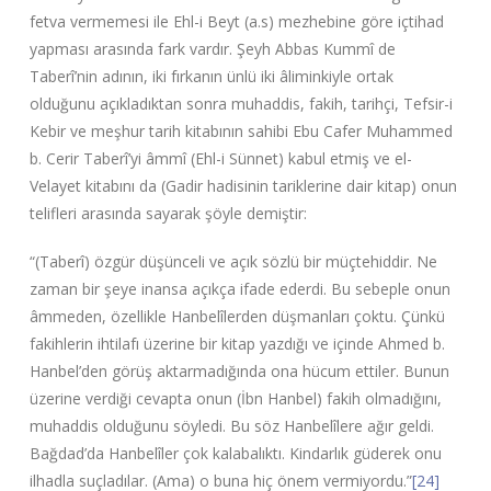
fetva vermemesi ile Ehl-i Beyt (a.s) mezhebine göre içtihad
yapması arasında fark vardır. Şeyh Abbas Kummî de
Taberî’nin adının, iki fırkanın ünlü iki âliminkiyle ortak
olduğunu açıkladıktan sonra muhaddis, fakih, tarihçi, Tefsir-i
Kebir ve meşhur tarih kitabının sahibi Ebu Cafer Muhammed
b. Cerir Taberî’yi âmmî (Ehl-i Sünnet) kabul etmiş ve el-
Velayet kitabını da (Gadir hadisinin tariklerine dair kitap) onun
telifleri arasında sayarak şöyle demiştir:
“(Taberî) özgür düşünceli ve açık sözlü bir müçtehiddir. Ne
zaman bir şeye inansa açıkça ifade ederdi. Bu sebeple onun
âmmeden, özellikle Hanbelîlerden düşmanları çoktu. Çünkü
fakihlerin ihtilafı üzerine bir kitap yazdığı ve içinde Ahmed b.
Hanbel’den görüş aktarmadığında ona hücum ettiler. Bunun
üzerine verdiği cevapta onun (İbn Hanbel) fakih olmadığını,
muhaddis olduğunu söyledi. Bu söz Hanbelîlere ağır geldi.
Bağdad’da Hanbelîler çok kalabalıktı. Kindarlık güderek onu
ilhadla suçladılar. (Ama) o buna hiç önem vermiyordu.”
[24]