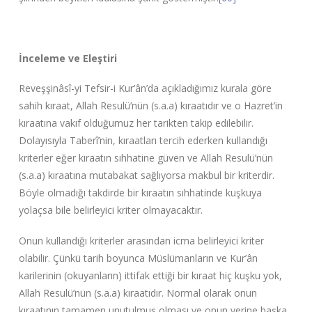
İnceleme ve Eleştiri
Reveşşinâsî-yi Tefsir-i Kur’ân’da açıkladığımız kurala göre
sahih kıraat, Allah Resulü’nün (s.a.a) kıraatıdır ve o Hazret’in
kıraatına vakıf olduğumuz her tarikten takip edilebilir.
Dolayısıyla Taberî’nin, kıraatları tercih ederken kullandığı
kriterler eğer kıraatın sıhhatine güven ve Allah Resulü’nün
(s.a.a) kıraatına mutabakat sağlıyorsa makbul bir kriterdir.
Böyle olmadığı takdirde bir kıraatın sıhhatinde kuşkuya
yolaçsa bile belirleyici kriter olmayacaktır.
Onun kullandığı kriterler arasından icma belirleyici kriter
olabilir. Çünkü tarih boyunca Müslümanların ve Kur’ân
karilerinin (okuyanların) ittifak ettiği bir kıraat hiç kuşku yok,
Allah Resulü’nün (s.a.a) kıraatıdır. Normal olarak onun
kıraatının tamamen unutulmuş olması ve onun yerine başka