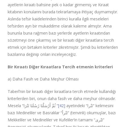
ayetlerin kıraatı bahsine pek o kadar girmemiş ve Kıraat
kitabının konularını burada tekrarlamaya ihtiyaç duymamıştır.
Aslında tefsir kaidelerinden birinci kuralla ilgili meseleleri
tefsirden ayrı bir mukaddime olarak kaleme almıştır. Ama
bununla buna rağmen bazı yerlerde ayetlerin kıraatından
sözetmeyi öne çıkarmış ve bir kıraatı diğer kıraatlara tercih
etmek için birtakım kriterler zikretmiştir. Şimdi bu kriterlerden
bazılarına değinip onları inceleyeceğiz.
Bir Kıraatı Diğer Kıraatlara Tercih etmenin kriterleri
a) Daha Fasih ve Daha Meşhur Olması
Taberî’nin bir kıraatı diğer kıraatlara tercih etmede kullandığı
kriterlerden biri, onun daha fasih ve daha meşhur olmasıdır.
Mesela “
ثُمَّ أَرْسَلْنَا رُسُلَنَا تَتْرَا
”
[42]
ayetindeki “
تَتْرا
” kelimesini
bazı Medineliler ve Basralılar “
تَتْراً
” (tenvinli) okumuşlar, bazı
Mekkeliler ve Medineliler ve Kufeliler’in tamamı “
تَتْری
”
(tenvinsiz) okumuşlardır. Taberî her iki kıraatı zikrettikten