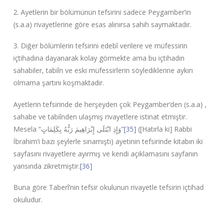
2. Ayetlerin bir bölümünün tefsirini sadece Peygamber’in
(s.a.a) rivayetlerine göre esas alınırsa sahih saymaktadır.
3. Diğer bölümlerin tefsirini edebî verilere ve müfessirin
içtihadına dayanarak kolay görmekte ama bu içtihadın
sahabiler, tabiîn ve eski müfessirlerin söylediklerine aykırı
olmama şartını koşmaktadır.
Ayetlerin tefsirinde de herşeyden çok Peygamber’den (s.a.a) ,
sahabe ve tabiînden ulaşmış rivayetlere istinat etmiştir.
Mesela “
وَإِذِ ابْتَلَى إِبْرَاهِيمَ رَبُّهُ بِكَلِمَاتٍ
”
[35]
([Hatırla ki] Rabbi
İbrahim’i bazı şeylerle sınamıştı) ayetinin tefsirinde kitabın iki
sayfasını rivayetlere ayırmış ve kendi açıklamasını sayfanın
yarısında zikretmiştir.
[36]
Buna göre Taberî’nin tefsir okulunun rivayetle tefsirin içtihad
okuludur.