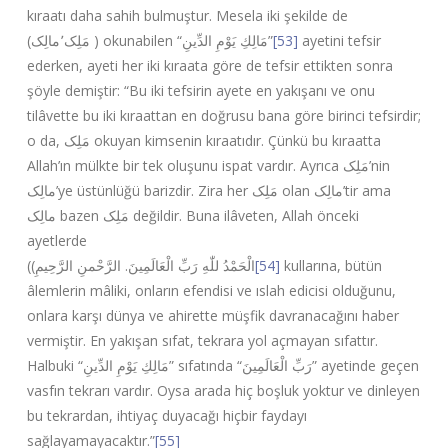
kıraatı daha sahih bulmuştur. Mesela iki şekilde de
(
مالِک
٬
مَلِک
) okunabilen “
مَالِكِ يَوْمِ الدِّينِ
”
[53]
ayetini tefsir
ederken, ayeti her iki kıraata göre de tefsir ettikten sonra
şöyle demiştir: “Bu iki tefsirin ayete en yakışanı ve onu
tilâvette bu iki kıraattan en doğrusu bana göre birinci tefsirdir;
o da,
مَلِک
okuyan kimsenin kıraatıdır. Çünkü bu kıraatta
Allah’ın mülkte bir tek oluşunu ispat vardır. Ayrıca
مَلِک
’nin
مالِک
’ye üstünlüğü barizdir. Zira her
مَلِک
olan
مالِک
’tir ama
مالِک
bazen
مَلِک
değildir. Buna ilâveten, Allah önceki
ayetlerde
(
الْحَمْدُ للّٰهِ رَبِّ الْعَالَمِينَ. الرَّحْمنِ الرَّحِيمِ)
[54]
kullarına, bütün
âlemlerin mâliki, onların efendisi ve ıslah edicisi olduğunu,
onlara karşı dünya ve ahirette müşfik davranacağını haber
vermiştir. En yakışan sıfat, tekrara yol açmayan sıfattır.
Halbuki “
مَالِكِ يَوْمِ الدِّينِ
” sıfatında “
رَبِّ الْعَالَمِينَ
” ayetinde geçen
vasfın tekrarı vardır. Oysa arada hiç boşluk yoktur ve dinleyen
bu tekrardan, ihtiyaç duyacağı hiçbir faydayı
sağlayamayacaktır.”
[55]