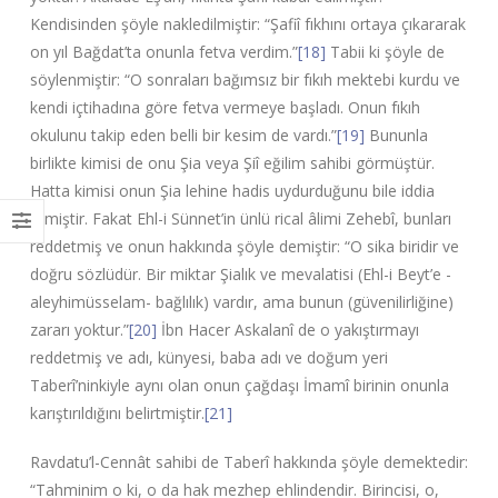
Kendisinden şöyle nakledilmiştir: “Şafiî fıkhını ortaya çıkararak
on yıl Bağdat’ta onunla fetva verdim.”
[18]
Tabii ki şöyle de
söylenmiştir: “O sonraları bağımsız bir fıkıh mektebi kurdu ve
kendi içtihadına göre fetva vermeye başladı. Onun fıkıh
okulunu takip eden belli bir kesim de vardı.”
[19]
Bununla
birlikte kimisi de onu Şia veya Şiî eğilim sahibi görmüştür.
Hatta kimisi onun Şia lehine hadis uydurduğunu bile iddia
etmiştir. Fakat Ehl-i Sünnet’in ünlü rical âlimi Zehebî, bunları
reddetmiş ve onun hakkında şöyle demiştir: “O sika biridir ve
doğru sözlüdür. Bir miktar Şialık ve mevalatisi (Ehl-i Beyt’e -
aleyhimüsselam- bağlılık) vardır, ama bunun (güvenilirliğine)
zararı yoktur.”
[20]
İbn Hacer Askalanî de o yakıştırmayı
reddetmiş ve adı, künyesi, baba adı ve doğum yeri
Taberî’ninkiyle aynı olan onun çağdaşı İmamî birinin onunla
karıştırıldığını belirtmiştir.
[21]
Ravdatu’l-Cennât sahibi de Taberî hakkında şöyle demektedir:
“Tahminim o ki, o da hak mezhep ehlindendir. Birincisi, o,