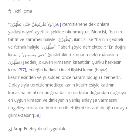
f) Fıkhî İcma
“
وَلاَ تَقْرَبُوهُنَّ حَتَّىَ يَطْهُرْنَ
”
[56]
(temizlenene dek onlara
yaklaşmayın) ayeti iki şekilde okunmuştur. Birincisi, “ha”nın
tahfif ve zammeli haliyle “
يَطْهُرْنَ
”, ikincisi ise “ha”nın şeddeli
ve fethalı haliyle “
يَطَّهَّرْنَ
”. Taberî şöyle demektedir: “En doğru
kıraat, “
حتی یغتسلن
” (guslettikleri zamana dek) mânasına
يَطَّهَّرْنَ
(şeddeli) okuyan kimsenin kıraatıdır. Çünkü herkesin
icmaı
[57]
, erkeğin kadınla cinsel ilişkisi kanın (hayız)
kesilmesinden ve gusülden önce haram olduğu üzerinedir…
Dolayısıyla temizlenmedikçe kanın kesilmesiyle kadının
kocasına helal olmadığına dair icma bulunduğundan doğruya
en uygun kıraatın ve dinleyenin yanlış anlayışa varmasını
engelleyen kıraatın bizim tercih ettiğimiz kıraat olduğu ortaya
çıkmaktadır.”
[58]
g) Arap Edebiyatına Uygunluk