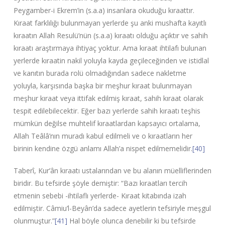
Peygamber-i Ekrem’in (s.a.a) insanlara okuduğu kıraattır.
Kıraat farklılığı bulunmayan yerlerde şu anki mushafta kayıtlı
kıraatın Allah Resulü’nün (s.a.a) kıraatı olduğu açıktır ve sahih
kıraatı araştırmaya ihtiyaç yoktur. Ama kıraat ihtilafı bulunan
yerlerde kıraatin nakil yoluyla kayda geçileceğinden ve istidlal
ve kanıtın burada rolü olmadığından sadece nakletme
yoluyla, karşısında başka bir meşhur kıraat bulunmayan
meşhur kıraat veya ittifak edilmiş kıraat, sahih kıraat olarak
tespit edilebilecektir. Eğer bazı yerlerde sahih kıraatı teşhis
mümkün değilse muhtelif kıraatlardan kapsayıcı ortalama,
Allah Teâlâ’nın muradı kabul edilmeli ve o kıraatların her
birinin kendine özgü anlamı Allah’a nispet edilmemelidir.
[40]
Taberî, Kur’ân kıraatı ustalarından ve bu alanın müelliflerinden
biridir. Bu tefsirde şöyle demiştir: “Bazı kıraatları tercih
etmenin sebebi -ihtilaflı yerlerde- Kıraat kitabında izah
edilmiştir. Câmiu’l-Beyân’da sadece ayetlerin tefsiriyle meşgul
olunmuştur.”
[41]
Hal böyle olunca denebilir ki bu tefsirde