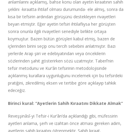
anlamlarını açıklamış, bahse konu olan ayetin kıraatının sahih
şeklini -kıraatta ihtilaf olması durumunda- ele almış, sonra da
kısa bir tefsirin ardından görüşünü destekleyen rivayetleri
beyan etmiştir. Eğer ayetin tefsiri ihtilaflıysa her görüşten
sonra onunla ilgili rivayetleri senediyle birlikte ortaya
koymuştur. Bazen bütün görüşleri kabul etmiş, bazen de
içlerinden birini seçip onu tercih sebebini anlatmıştır. Bazı
yerlerde Arap şiiri ve edebiyatından veya öncekilerin
sözlerinden şahit gösterirken sözü uzatmıştır. Taberî’nin
tefsir metodunu ve Kur’ân tefsirinin metodolojisinde
açıklanmış kurallara uygunluğunu incelemek için bu tefsirdeki
pratiğini, zikredilmiş eksen ve tertibe göre açıklayıp tahkik
edeceğiz.
Birinci kural: “Ayetlerin Sahih Kıraatını Dikkate Almak”
Reveşşinâsî-yi Tefsir-i Kur’ân’da açıklandığı gibi, müfessirin
ayetleri anlama, şerh ve izahtan önce atması gereken adım,
ayetlerin sahih kıraatını öğrenmektir. Sahih kıraat,