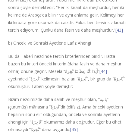
sonra şöyle demektedir: “Her iki kıraat da meşhurdur, her iki
kelime de Arapça’da bilinir ve aynı anlama gelir. Kelimeyi her
iki kıraata göre okumak da caizdir. Fakat ben tenvinsiz kıraatı
tercih ediyorum. Çünkü daha fasih ve daha meşhurdur.”
[43]
b) Önceki ve Sonraki Ayetlerle Lafız Ahengi
Bu da Taberî nezdinde tercih kriterlerinden biridir. Hatta
bazen bu kriteri önceki kriterin (daha fasih ve daha meşhur
olma) önüne geçirir. Mesela “
أَئِذَا كُنَّا عِظَامًا نَّخِرَةً
”
[44]
ayetindeki “
نَّخِرَةً
” kelimesini bazıları “
نَّخِرَةً
”, bir grup da “
نَّاخِرَةً
”
okumuştur. Taberî şöyle demiştir:
Bizim nezdimizde daha sahih ve meşhur olan, “
بالیة
”
(çürümüş) mânasına “
نَّخِرَةً
”dir (elifsiz). Ama önceki ayetlerin
hepsinin sonu elif olduğundan, önceki ve sonraki ayetlerin
ahengi için “
نَّاخِرَةً
” okumamız daha doğrudur. Eğer bu cihet
olmasaydı “
نَّخِرَةً
” daha uygundu.
[45]