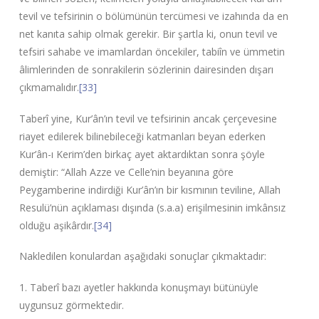
tevil ve tefsirinin o bölümünün tercümesi ve izahında da en
net kanıta sahip olmak gerekir. Bir şartla ki, onun tevil ve
tefsiri sahabe ve imamlardan öncekiler, tabiîn ve ümmetin
âlimlerinden de sonrakilerin sözlerinin dairesinden dışarı
çıkmamalıdır.
[33]
Taberî yine, Kur’ân’ın tevil ve tefsirinin ancak çerçevesine
riayet edilerek bilinebileceği katmanları beyan ederken
Kur’ân-ı Kerim’den birkaç ayet aktardıktan sonra şöyle
demiştir: “Allah Azze ve Celle’nin beyanına göre
Peygamberine indirdiği Kur’ân’ın bir kısmının teviline, Allah
Resulü’nün açıklaması dışında (s.a.a) erişilmesinin imkânsız
olduğu aşikârdır.
[34]
Nakledilen konulardan aşağıdaki sonuçlar çıkmaktadır:
1. Taberî bazı ayetler hakkında konuşmayı bütünüyle
uygunsuz görmektedir.