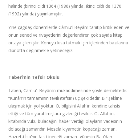
halinde (birinci cildi 1364 (1986) yılında, ikinci cildi de 1370
(1992) yılında) yayınlamıştır.
Yine çağdaş dönemlerde Câmiu’l-Beyân’ı tanıtıp kritik eden ve
onun sened ve rivayetlerini değerlendiren çok sayıda kitap
ortaya çıkmıştır. Konuyu kısa tutmak için içlerinden bazılarına
dipnotta değinmekle yetineceğiz.
Taberî’nin Tefsir Okulu
Taberî, Câmiu’l-Beyân’ın mukaddimesinde şöyle demektedir:
“Kur’ân’ın tamamının tevili (tefsiri) üç şekildedir. Bir şekline
ulaşmak için yol yoktur. O, bilgisini Allah’ın kendine tahsis
ettiği ve tüm yaratılmışlara gizlediği tevildir. O, Allah’ın,
kitabında vuku bulacağını haber verdiği olayların vadesinin
dolacağı zamandır. Mesela kıyametin kopacağı zaman,
Hazret-i İsa’nın (a.s) ineceği zaman, güneşin Batı’dan