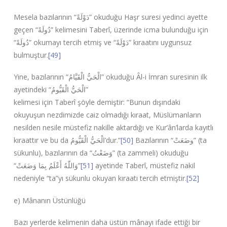
Mesela bazılarının “
دَوْلَةً
” okuduğu Haşr suresi yedinci ayette
geçen “
دُولَةً
” kelimesini Taberî, üzerinde icma bulunduğu için
“
دُولَةً
” okumayı tercih etmiş ve “
دَوْلَةً
” kıraatını uygunsuz
bulmuştur.
[49]
Yine, bazılarının “
الْحَيُّ الْقَيَّامُ
” okuduğu Âl-i İmran suresinin ilk
ayetindeki “
الْحَيُّ الْقَيُّومُ
”
kelimesi için Taberî şöyle demiştir: “Bunun dışındaki
okuyuşun nezdimizde caiz olmadığı kıraat, Müslümanların
nesilden nesile müstefiz nakille aktardığı ve Kur’ân’larda kayıtlı
kıraattır ve bu da
الْحَيُّ الْقَيُّومُ
’dur.”
[50]
Bazılarının “
وضَعَتْ
” (ta
sükunlu), bazılarının da “
وَضَعْتُ
” (ta zammeli) okuduğu
“
وَاللّٰهُ أَعْلَمُ بِمَا وَضَعَتْ
”
[51]
ayetinde Taberî, müstefiz nakil
nedeniyle “ta”yı sükunlu okuyan kıraatı tercih etmiştir.
[52]
e) Mânanın Üstünlüğü
Bazı yerlerde kelimenin daha üstün mânayı ifade ettiği bir