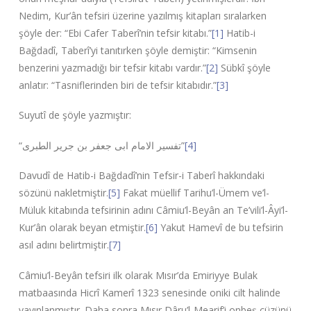
Nedim, Kur’ân tefsiri üzerine yazılmış kitapları sıralarken
şöyle der: “Ebi Cafer Taberî’nin tefsir kitabı.”
[1]
Hatib-i
Bağdadî, Taberî’yi tanıtırken şöyle demiştir: “Kimsenin
benzerini yazmadığı bir tefsir kitabı vardır.”
[2]
Sübkî şöyle
anlatır: “Tasniflerinden biri de tefsir kitabıdır.”
[3]
Suyutî de şöyle yazmıştır:
“
تفسیر الامام ابی جعفر بن جریر الطبری
”
[4]
Davudî de Hatib-i Bağdadî’nin Tefsir-i Taberî hakkındaki
sözünü nakletmiştir.
[5]
Fakat müellif Tarihu’l-Ümem ve’l-
Müluk kitabında tefsirinin adını Câmiu’l-Beyân an Te’vili’l-Âyi’l-
Kur’ân olarak beyan etmiştir.
[6]
Yakut Hamevî de bu tefsirin
asıl adını belirtmiştir.
[7]
Câmiu’l-Beyân tefsiri ilk olarak Mısır’da Emiriyye Bulak
matbaasında Hicrî Kamerî 1323 senesinde oniki cilt halinde
yayınlanmıştır. Daha sonra Mısır Dâru’l-Mearif’i onbeş cüzünü