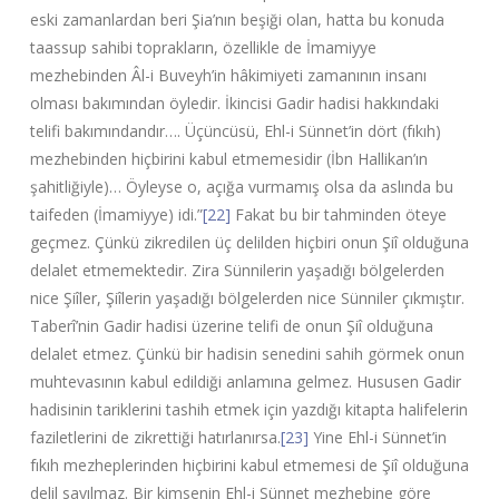
eski zamanlardan beri Şia’nın beşiği olan, hatta bu konuda
taassup sahibi toprakların, özellikle de İmamiyye
mezhebinden Âl-i Buveyh’in hâkimiyeti zamanının insanı
olması bakımından öyledir. İkincisi Gadir hadisi hakkındaki
telifi bakımındandır…. Üçüncüsü, Ehl-i Sünnet’in dört (fıkıh)
mezhebinden hiçbirini kabul etmemesidir (İbn Hallikan’ın
şahitliğiyle)… Öyleyse o, açığa vurmamış olsa da aslında bu
taifeden (İmamiyye) idi.”
[22]
Fakat bu bir tahminden öteye
geçmez. Çünkü zikredilen üç delilden hiçbiri onun Şiî olduğuna
delalet etmemektedir. Zira Sünnilerin yaşadığı bölgelerden
nice Şiîler, Şiîlerin yaşadığı bölgelerden nice Sünniler çıkmıştır.
Taberî’nin Gadir hadisi üzerine telifi de onun Şiî olduğuna
delalet etmez. Çünkü bir hadisin senedini sahih görmek onun
muhtevasının kabul edildiği anlamına gelmez. Hususen Gadir
hadisinin tariklerini tashih etmek için yazdığı kitapta halifelerin
faziletlerini de zikrettiği hatırlanırsa.
[23]
Yine Ehl-i Sünnet’in
fıkıh mezheplerinden hiçbirini kabul etmemesi de Şiî olduğuna
delil sayılmaz. Bir kimsenin Ehl-i Sünnet mezhebine göre