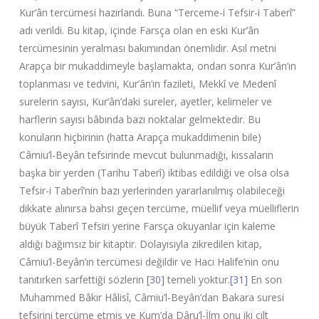
Kur’ân tercümesi hazırlandı. Buna “Terceme-i Tefsir-i Taberî”
adı verildi. Bu kitap, içinde Farsça olan en eski Kur’ân
tercümesinin yeralması bakımından önemlidir. Asıl metni
Arapça bir mukaddimeyle başlamakta, ondan sonra Kur’ân’ın
toplanması ve tedvini, Kur’ân’ın fazileti, Mekkî ve Medenî
surelerin sayısı, Kur’ân’daki sureler, ayetler, kelimeler ve
harflerin sayısı bâbında bazı noktalar gelmektedir. Bu
konuların hiçbirinin (hatta Arapça mukaddimenin bile)
Câmiu’l-Beyân tefsirinde mevcut bulunmadığı, kıssaların
başka bir yerden (Tarihu Taberî) iktibas edildiği ve olsa olsa
Tefsir-i Taberî’nin bazı yerlerinden yararlanılmış olabileceği
dikkate alınırsa bahsi geçen tercüme, müellif veya müelliflerin
büyük Taberî Tefsiri yerine Farsça okuyanlar için kaleme
aldığı bağımsız bir kitaptır. Dolayısıyla zikredilen kitap,
Câmiu’l-Beyân’ın tercümesi değildir ve Hacı Halife’nin onu
tanıtırken sarfettiği sözlerin
[30]
temeli yoktur.
[31]
En son
Muhammed Bâkır Hâlisî, Câmiu’l-Beyân’dan Bakara suresi
tefsirini tercüme etmiş ve Kum’da Dâru’l-İlm onu iki cilt