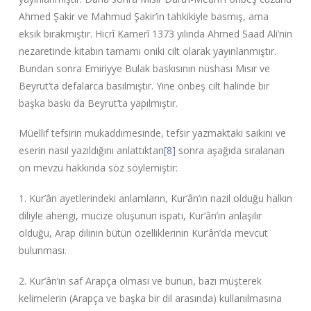
Ahmed Şakir ve Mahmud Şakir’in tahkikiyle basmış, ama
eksik bırakmıştır. Hicrî Kamerî 1373 yılında Ahmed Saad Ali’nin
nezaretinde kitabın tamamı oniki cilt olarak yayınlanmıştır.
Bundan sonra Emiriyye Bulak baskısının nüshası Mısır ve
Beyrut’ta defalarca basılmıştır. Yine onbeş cilt halinde bir
başka baskı da Beyrut’ta yapılmıştır.
Müellif tefsirin mukaddimesinde, tefsir yazmaktaki saikini ve
eserin nasıl yazıldığını anlattıktan
[8]
sonra aşağıda sıralanan
on mevzu hakkında söz söylemiştir:
1. Kur’ân ayetlerindeki anlamların, Kur’ân’ın nazil olduğu halkın
diliyle ahengi, mucize oluşunun ispatı, Kur’ân’ın anlaşılır
olduğu, Arap dilinin bütün özelliklerinin Kur’ân’da mevcut
bulunması.
2. Kur’ân’ın saf Arapça olması ve bunun, bazı müşterek
kelimelerin (Arapça ve başka bir dil arasında) kullanılmasına