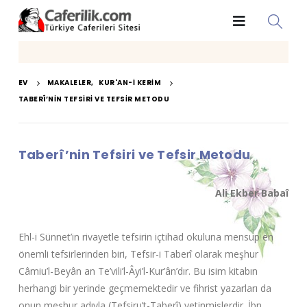
EV
MAKALELER
,
KUR'AN-I KERIM
TABERÎ’NIN TEFSIRI VE TEFSIR METODU
Taberî’nin Tefsiri ve Tefsir Metodu
Ali Ekber Babaî
Ehl-i Sünnet’in rivayetle tefsirin içtihad okuluna mensup en
önemli tefsirlerinden biri, Tefsir-i Taberî olarak meşhur
Câmiu’l-Beyân an Te’vili’l-Âyi’l-Kur’ân’dır. Bu isim kitabın
herhangi bir yerinde geçmemektedir ve fihrist yazarları da
onun meşhur adıyla (Tefsiru’t-Taberî) yetinmişlerdir. İbn