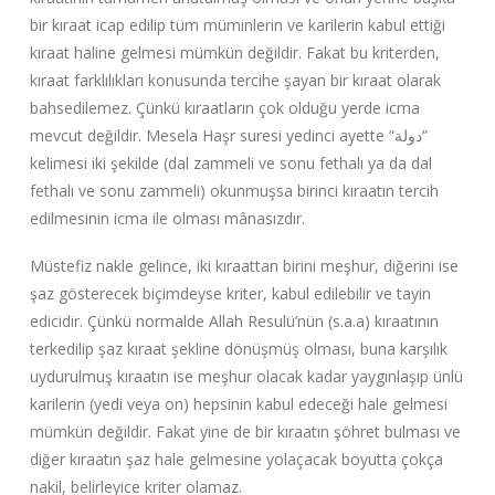
bir kıraat icap edilip tüm müminlerin ve karilerin kabul ettiği
kıraat haline gelmesi mümkün değildir. Fakat bu kriterden,
kıraat farklılıkları konusunda tercihe şayan bir kıraat olarak
bahsedilemez. Çünkü kıraatların çok olduğu yerde icma
mevcut değildir. Mesela Haşr suresi yedinci ayette “
دولة
”
kelimesi iki şekilde (dal zammeli ve sonu fethalı ya da dal
fethalı ve sonu zammeli) okunmuşsa birinci kıraatın tercih
edilmesinin icma ile olması mânasızdır.
Müstefiz nakle gelince, iki kıraattan birini meşhur, diğerini ise
şaz gösterecek biçimdeyse kriter, kabul edilebilir ve tayin
edicidir. Çünkü normalde Allah Resulü’nün (s.a.a) kıraatının
terkedilip şaz kıraat şekline dönüşmüş olması, buna karşılık
uydurulmuş kıraatın ise meşhur olacak kadar yaygınlaşıp ünlü
karilerin (yedi veya on) hepsinin kabul edeceği hale gelmesi
mümkün değildir. Fakat yine de bir kıraatın şöhret bulması ve
diğer kıraatın şaz hale gelmesine yolaçacak boyutta çokça
nakil, belirleyice kriter olamaz.