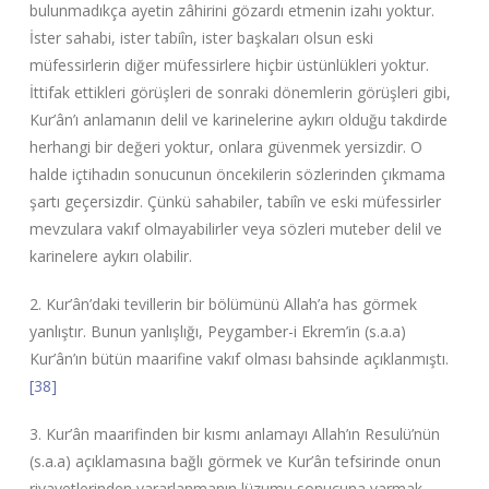
bulunmadıkça ayetin zâhirini gözardı etmenin izahı yoktur.
İster sahabi, ister tabiîn, ister başkaları olsun eski
müfessirlerin diğer müfessirlere hiçbir üstünlükleri yoktur.
İttifak ettikleri görüşleri de sonraki dönemlerin görüşleri gibi,
Kur’ân’ı anlamanın delil ve karinelerine aykırı olduğu takdirde
herhangi bir değeri yoktur, onlara güvenmek yersizdir. O
halde içtihadın sonucunun öncekilerin sözlerinden çıkmama
şartı geçersizdir. Çünkü sahabiler, tabiîn ve eski müfessirler
mevzulara vakıf olmayabilirler veya sözleri muteber delil ve
karinelere aykırı olabilir.
2. Kur’ân’daki tevillerin bir bölümünü Allah’a has görmek
yanlıştır. Bunun yanlışlığı, Peygamber-i Ekrem’in (s.a.a)
Kur’ân’ın bütün maarifine vakıf olması bahsinde açıklanmıştı.
[38]
3. Kur’ân maarifinden bir kısmı anlamayı Allah’ın Resulü’nün
(s.a.a) açıklamasına bağlı görmek ve Kur’ân tefsirinde onun
rivayetlerinden yararlanmanın lüzumu sonucuna varmak,