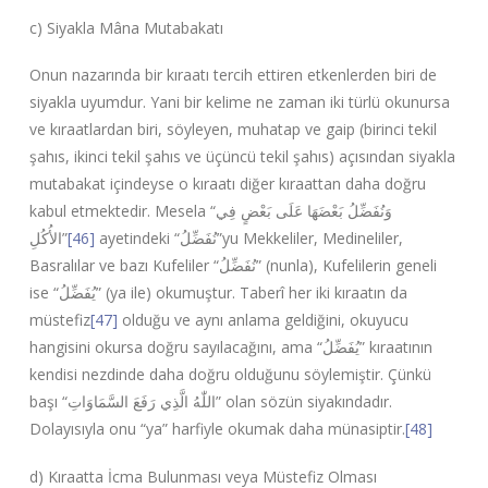
c) Siyakla Mâna Mutabakatı
Onun nazarında bir kıraatı tercih ettiren etkenlerden biri de
siyakla uyumdur. Yani bir kelime ne zaman iki türlü okunursa
ve kıraatlardan biri, söyleyen, muhatap ve gaip (birinci tekil
şahıs, ikinci tekil şahıs ve üçüncü tekil şahıs) açısından siyakla
mutabakat içindeyse o kıraatı diğer kıraattan daha doğru
kabul etmektedir. Mesela “
وَنُفَضِّلُ بَعْضَهَا عَلَى بَعْضٍ فِي
الأُكُلِ
”
[46]
ayetindeki “
نُفَضِّلُ
”yu Mekkeliler, Medineliler,
Basralılar ve bazı Kufeliler “
نُفَضِّلُ
” (nunla), Kufelilerin geneli
ise “
یُفَضِّلُ
” (ya ile) okumuştur. Taberî her iki kıraatın da
müstefiz
[47]
olduğu ve aynı anlama geldiğini, okuyucu
hangisini okursa doğru sayılacağını, ama “
یُفَضِّلُ
” kıraatının
kendisi nezdinde daha doğru olduğunu söylemiştir. Çünkü
başı “
اللّٰهُ الَّذِي رَفَعَ السَّمَاوَاتِ
” olan sözün siyakındadır.
Dolayısıyla onu “ya” harfiyle okumak daha münasiptir.
[48]
d) Kıraatta İcma Bulunması veya Müstefiz Olması