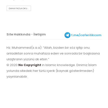
DAHA FAZLA OKU...
Site Hakkında
-
İletişim
t.me/caferilikcom
Hz. Muhammed(s.a.a): “Allah, bizden bir söz işitip onu
anladıktan sonra muhafaza eden ve sonrada bir başkasına
ulaştıranın yüzünü ak etsin.”
© 2020
No Copyright
in Islamic knowledge. Dinimiz İslam
yolunda sitedeki her türlü içerik (kaynak gösterilmeden)
yayınlanabilir.