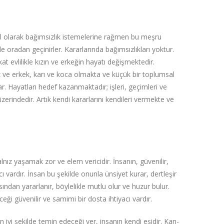
ğal olarak bağımsızlık istemelerine rağmen bu meşru
e oradan geçinirler. Kararlarında bağımsızlıkları yoktur.
t evlilikle kızın ve erkeğin hayatı değişmektedir.
z ve erkek, karı ve koca olmakta ve küçük bir toplumsal
. Hayatları hedef kazanmaktadır; işleri, geçimleri ve
zerindedir. Artık kendi kararlarını kendileri vermekte ve
Yalnız yaşamak zor ve elem vericidir. İnsanın, güvenilir,
cı vardır. İnsan bu şekilde onunla ünsiyet kurar, dertleşir
asından yararlanır, böylelikle mutlu olur ve huzur bulur.
eği güvenilir ve samimi bir dosta ihtiyacı vardır.
 iyi şekilde temin edeceği yer, insanın kendi eşidir. Karı-