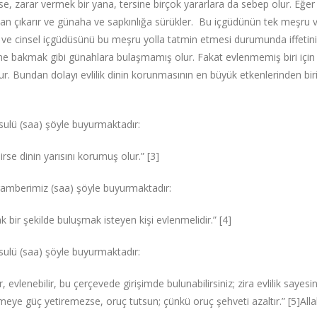
lirse, zarar vermek bir yana, tersine birçok yararlara da sebep olur. Eğe
n çıkarır ve günaha ve sapkınlığa sürükler. Bu içgüdünün tek meşru ve 
ve cinsel içgüdüsünü bu meşru yolla tatmin etmesi durumunda iffetini
bakmak gibi günahlara bulaşmamış olur. Fakat evlenmemiş biri için n
r. Bundan dolayı evlilik dinin korunmasının en büyük etkenlerinden biri 
esulü (saa) şöyle buyurmaktadır:
rse dinin yarısını korumuş olur.”‌ [3]
amberimiz (saa) şöyle buyurmaktadır:
ak bir şekilde buluşmak isteyen kişi evlenmelidir.”‌ [4]
esulü (saa) şöyle buyurmaktadır:
r, evlenebilir, bu çerçevede girişimde bulunabilirsiniz; zira evlilik saye
eye güç yetiremezse, oruç tutsun; çünkü oruç şehveti azaltır.”‌ [5]Alla