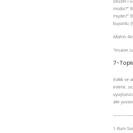
Ebuzer-i G
müdür?”‌ B
mıydın?”‌ 
buyurdu. [
Allah’ın R
“İnsanın sa
7-Topl
Evlilik ve
evlenir, sı
uyuşturucu 
aile yuvas
————
1-Rum Sure