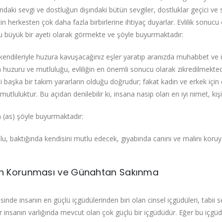
ndaki sevgi ve dostluğun dışındaki bütün sevgiler, dostluklar geçici ve sı
için herkesten çok daha fazla birbirlerine ihtiyaç duyarlar. Evlilik sonuc
 büyük bir ayeti olarak görmekte ve şöyle buyurmaktadır:
 kendileriyle huzura kavuşacağınız eşler yaratıp aranızda muhabbet ve ün
in huzuru ve mutluluğu, evliliğin en önemli sonucu olarak zikredilmektedi
bi başka bir takım yararların olduğu doğrudur; fakat kadın ve erkek için 
utluluktur. Bu açıdan denilebilir ki, insana nasip olan en iyi nimet, kişi
 (as) şöyle buyurmaktadır:
kulu, baktığında kendisini mutlu edecek, gıyabında canını ve malını koruya
tin Korunması ve Günahtan Sakınma
yesinde insanın en güçlü içgüdülerinden biri olan cinsel içgüdüleri, tabii
r insanın varlığında mevcut olan çok güçlü bir içgüdüdür. Eğer bu içgüd