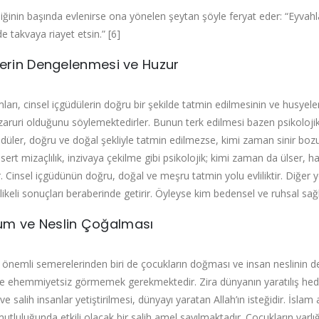
iğinin başında evlenirse ona yönelen şeytan şöyle feryat eder: “Eyvahlar
de takvaya riayet etsin.”‌ [6]
lerin Dengelenmesi ve Huzur
ları, cinsel içgüdülerin doğru bir şekilde tatmin edilmesinin ve husyeler
zaruri olduğunu söylemektedirler. Bunun terk edilmesi bazen psikoloji
üdüler, doğru ve doğal şekliyle tatmin edilmezse, kimi zaman sinir bozukl
ve sert mizaçlılık, inzivaya çekilme gibi psikolojik; kimi zaman da ülser,
. Cinsel içgüdünün doğru, doğal ve meşru tatmin yolu evliliktir. Diğer yo
likeli sonuçları beraberinde getirir. Öyleyse kim bedensel ve ruhsal sağl
m ve Neslin Çoğalması
en önemli semerelerinden biri de çocukların doğması ve insan neslinin 
 ehemmiyetsiz görmemek gerekmektedir. Zira dünyanın yaratılış hedef
e salih insanlar yetiştirilmesi, dünyayı yaratan Allah’ın isteğidir. İslam
mutluluğunda etkili olacak bir salih amel sayılmaktadır. Çocukların varl