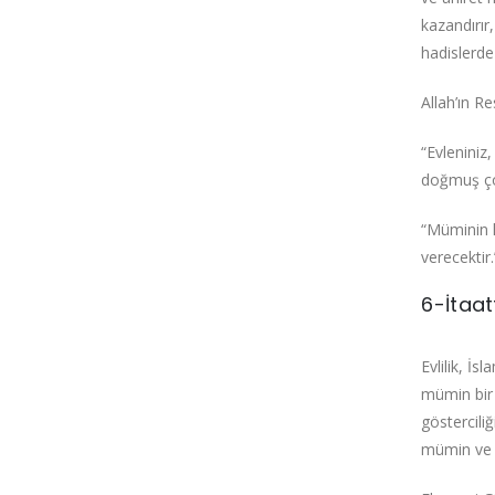
kazandırır,
hadislerde 
Allah’ın R
“Evleniniz
doğmuş çoc
“Müminin k
verecektir.”
6-İtaa
Evlilik, İs
mümin bir 
göstercili
mümin ve l