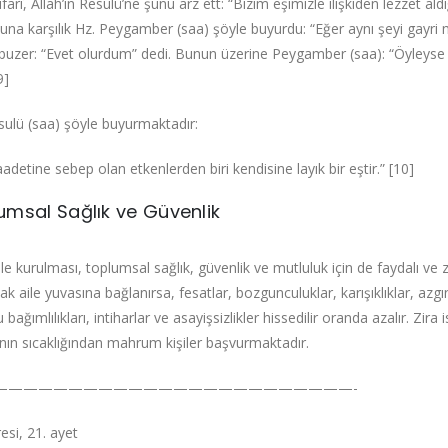
ifarî, Allah’ın Resulü’ne şunu arz ett: “Bizim eşimizle ilişkiden lezze
una karşılık Hz. Peygamber (saa) şöyle buyurdu: “Eğer aynı şeyi gayri
Ebuzer: “Evet olurdum”‌ dedi. Bunun üzerine Peygamber (saa): “Öyleys
9]
esulü (saa) şöyle buyurmaktadır:
adetine sebep olan etkenlerden biri kendisine layık bir eştir.”‌ [10]
umsal Sağlık ve Güvenlik
 aile kurulması, toplumsal sağlık, güvenlik ve mutluluk için de faydalı ve
cak aile yuvasına bağlanırsa, fesatlar, bozgunculuklar, karışıklıklar, azgınlık
bağımlılıkları, intiharlar ve asayişsizlikler hissedilir oranda azalır. Zira
ının sıcaklığından mahrum kişiler başvurmaktadır.
————————————————————————-
si, 21. ayet