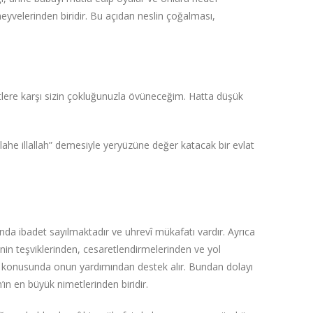
n meyvelerinden biridir. Bu açıdan neslin çoğalması,
etlere karşı sizin çokluğunuzla övüneceğim. Hatta düşük
lahe illallah”‌ demesiyle yeryüzüne değer katacak bir evlat
umunda ibadet sayılmaktadır ve uhrevî mükafatı vardır. Ayrıca
in teşviklerinden, cesaretlendirmelerinden ve yol
me konusunda onun yardımından destek alır. Bundan dolayı
’ın en büyük nimetlerinden biridir.