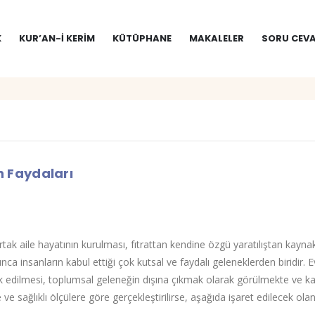
K
KUR’AN-I KERIM
KÜTÜPHANE
MAKALELER
SORU CEVA
in Faydaları
 ortak aile hayatının kurulması, fıtrattan kendine özgü yaratılıştan kay
nca insanların kabul ettiği çok kutsal ve faydalı geleneklerden biridir. E
 edilmesi, toplumsal geleneğin dışına çıkmak olarak görülmekte ve kabul
ve sağlıklı ölçülere göre gerçekleştirilirse, aşağıda işaret edilecek olan