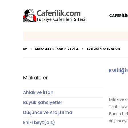
CAFERILI
EV
MAKALELER
,
KADIN VE AILE
EVLILIĞIN FAYDALARI
Evliliğ
Makaleler
Ahlak ve İrfan
Evlilik ve
Büyük Şahsiyetler
Tarih boyu
Düşünce ve Araştırma
Bunun terk
düşünceye 
Ehl-i beyt(a.s)