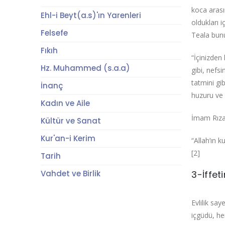
koca arası
Ehl-i Beyt(a.s)'ın Yarenleri
oldukları 
Felsefe
Teala bunu
Fıkıh
“İçinizden
Hz. Muhammed (s.a.a)
gibi, nefs
tatmini gi
İnanç
huzuru ve m
Kadın ve Aile
İmam Rıza
Kültür ve Sanat
Kur'an-i Kerim
“Allah’ın 
[2]
Tarih
Vahdet ve Birlik
3-İffe
Evlilik sa
içgüdü, he