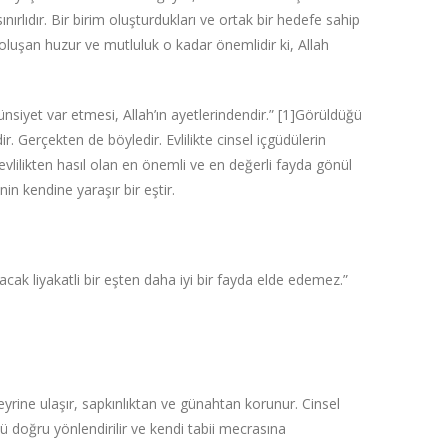
nırlıdır. Bir birim oluşturdukları ve ortak bir hedefe sahip
u oluşan huzur ve mutluluk o kadar önemlidir ki, Allah
siyet var etmesi, Allah’ın ayetlerindendir.”‌ [1]Görüldüğü
r. Gerçekten de böyledir. Evlilikte cinsel içgüdülerin
evlilikten hasıl olan en önemli ve en değerli fayda gönül
nin kendine yaraşır bir eştir.
cak liyakatli bir eşten daha iyi bir fayda elde edemez.”‌
 seyrine ulaşır, sapkınlıktan ve günahtan korunur. Cinsel
ü doğru yönlendirilir ve kendi tabii mecrasına