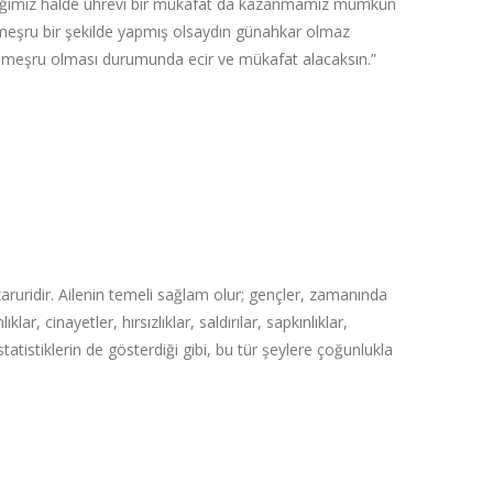
t aldığımız halde uhrevî bir mükafat da kazanmamız mümkün
 meşru bir şekilde yapmış olsaydın günahkar olmaz
e meşru olması durumunda ecir ve mükafat alacaksın.”‌
 zaruridir. Ailenin temeli sağlam olur; gençler, zamanında
lar, cinayetler, hırsızlıklar, saldırılar, sapkınlıklar,
 istatistiklerin de gösterdiği gibi, bu tür şeylere çoğunlukla