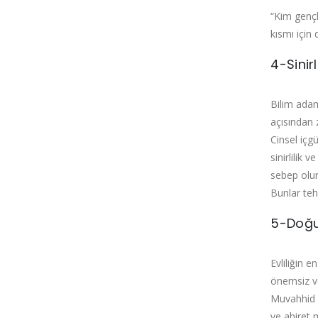
“Kim gençl
kısmı için 
4-Sinir
Bilim adam
açısından 
Cinsel içg
sinirlilik 
sebep olur
Bunlar teh
5-Doğu
Evliliğin 
önemsiz ve
Muvahhid v
ve ahiret 