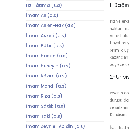
1-Bağım
Hz. Fâtıma (s.a)
İmam Ali (a.s)
Kız ve erk
İmam Ali en-Nakî(a.s)
haktan mah
İmam Askerî (a.s)
Anne baba 
Hayatları 
İmam Bâkır (a.s)
birimi olu
İmam Hasan (a.s)
kazançları
böylece de
İmam Hüseyin (a.s)
İmam Kâzım (a.s)
2-Ünsi
İmam Mehdi (a.s)
İnsanın doğ
İmam Rıza (a.s)
dürüst, de
İmam Sâdık (a.s)
ve sırların
Kendisine 
İmam Takî (a.s)
İmam Zeyn el-Âbidin (a.s)
İster kadı