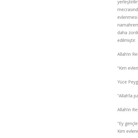
yerleştiri
mecrasında
evlenmesi 
namahreme 
daha zordu
edilmiştir.
Allah’ın R
“Kim evleni
Yüce Peyg
“Allah’la p
Allah’ın R
“Ey gençle
Kim evlenm