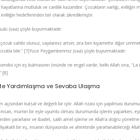
 hayatlarına mutluluk ve canlılık kazandırır. Çocukların varlığı, evliliği
evliliğin hedeflerinden biri olarak zikredikmiştir.
esulü (saa) şöyle buyurmaktadır:
, çocuk sahibi olunuz, sayılarınız artsın; zira ben kıyamette diğer ümm
ukla bile.”‌ [7]Yüce Peygamberimiz (saa) şöyle buyurmaktadır:
endisi için eş bulmasının önünde ne engel vardır, belki Allah ona, “La i
‌ [8]
tte Yardımlaşma ve Sevaba Ulaşma
lam açısından kutsal ve değerli bir iştir. Allah rızası için yapılması dur
insan, mümin bir eşle uyumlu olması durumunda işlerini yaparken, eşin
ğinden yararlanır ve ibadet, salih amel işleme ve Allah’a doğru yönel
iyakatli bir eş, insanın dünyasında ve ahiretinde yararlanabileceği Allah