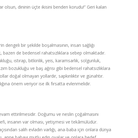
 olsun, dininin üçte ikisini benden korudu!”‌ Geri kalan
in dengeli bir şekilde boşalmasının, insan sağlığı
k, bazen de bedensel rahatsızlıklara sebep olmaktadır.
uğu, ıstırap, bitkinlik, yeis, karamsarlık, solgunluk,
 hazım bozukluğu ve baş ağrısı gibi bedensel rahatsızlıklara
llar doğal olmayan yollardır, sapkınlıktır ve günahtır.
ığına önem veriyor ise ilk fırsatta evlenmelidir.
devam ettirilmesidir. Doğumu ve neslin çoğalmasını
i, insanın var olması, yetişmesi ve tekâmülüdür.
 açısından salih evladın varlığı, ana-baba için onlara dünya
ığı, anne babayı mutlu edip oyalar ve onlara hedef