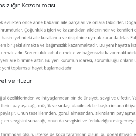
sızlığın Kazanılması
ek evlilikten önce anne babanın aile parçaları ve onlara tâbidirler. Do
rumdurlar. Çoğunlukla işleri ve kazandıkları ailelerinindir ve kendileri d
hakimiyetindeki aile kurallarına ve disiplinine uymak zorundadırlar. Faka
yeni bir şekil almakta ve bağımsızlık kazanmaktadır. Bu yeni hayatta kı
şturmaktadır. Sorumluluk kabul etmekte ve bağımsızlık kazanmaktadırlar
 yeni aile birimine aittir. Bu yeni kurumun idaresi, sorumluluğu onların ü
 yeni toplumsal hayat başlamaktadır.
yet ve Huzur
al özelliklerinden ve ihtiyaçlarından biri de ünsiyet, sevgi ve ülfettir. 
rtlerini paylaşacağı, müşfik ve sırdaşı olabilecek bir başka insana ihtiya
ı paylaşır. Onun tesellilerinden, gönül almasından, sıkıntılarını paylaşm
içten sevgisini sunacağı, onun da sevgisini ve fedakarlığını esirgemeyec
n tarafından olsun, isterse de koca tarafından olsun, bu doğal ihtiyacı en