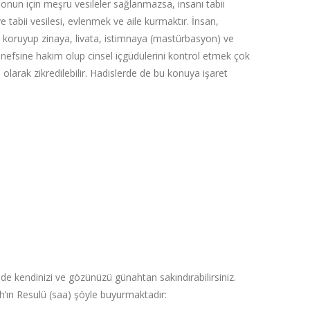
r onun için meşru vesileler sağlanmazsa, insanı tabii
tabii vesilesi, evlenmek ve aile kurmaktır. İnsan,
 koruyup zinaya, livata, istimnaya (mastürbasyon) ve
efsine hakim olup cinsel içgüdülerini kontrol etmek çok
olarak zikredilebilir. Hadislerde de bu konuya işaret
sinde kendinizi ve gözünüzü günahtan sakındırabilirsiniz.
h’ın Resulü (saa) şöyle buyurmaktadır: