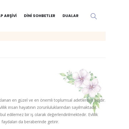
P ARŞIVI
DINI SOHBETLER
DUALAR
naklanan en güzel ve en önemli toplumsal adetlerden biridir.
vlilik insan hayatının zorunluluklarından sayılmaktadır.
 edilemez bir iş olarak değerlendirilmektedir. Evlilik
 faydaları da beraberinde getirir.