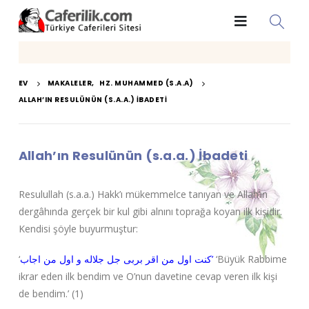
EV
MAKALELER
,
HZ. MUHAMMED (S.A.A)
ALLAH’IN RESULÜNÜN (S.A.A.) İBADETI
Allah’ın Resulünün (s.a.a.) İbadeti
Resulullah (s.a.a.) Hakk’ı mükemmelce tanıyan ve Allah’ın
dergâhında gerçek bir kul gibi alnını toprağa koyan ilk kişidir.
Kendisi şöyle buyurmuştur:
‘
كنت اول من اقر بربى جل جلاله و اول من اجاب’
‘Büyük Rabbime
ikrar eden ilk bendim ve O’nun davetine cevap veren ilk kişi
de bendim.’ (1)