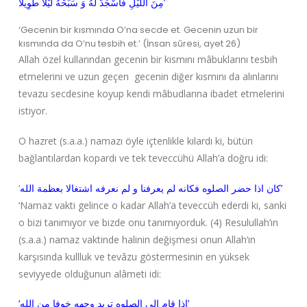
مِنَ اللَّيْلِ فَاسْجُدْ لَهُ وَ سَبِّحْهُ لَيْلًا طَوِيلًا’
‘Gecenin bir kısmında O’na secde et. Gecenin uzun bir
kısmında da O’nu tesbih et.’ (İnsan sûresi, ayet 26)
Allah özel kullarından gecenin bir kısmını mâbuklarını tesbih
etmelerini ve uzun geçen gecenin diğer kısmını da alınlarını
tevazu secdesine koyup kendi mâbudlarına ibadet etmelerini
istiyor.
O hazret (s.a.a.) namazı öyle içtenlikle kılardı ki, bütün
bağlantılardan kopardı ve tek teveccühü Allah’a doğru idi:
‘
كان اذا حضر الصلوه فكانه لم يعرفنا و لم نعرفه اشتغالا بعظمة الله’
‘Namaz vakti gelince o kadar Allah’a teveccüh ederdi ki, sanki
o bizi tanımıyor ve bizde onu tanımıyorduk. (4) Resulullah’ın
(s.a.a.) namaz vaktinde halinin değişmesi onun Allah’ın
karşısında kullluk ve tevâzu göstermesinin en yüksek
seviyyede olduğunun alâmeti idi:
‘اذا قام الى الصلوه تربد وجهه خوفا من الله’