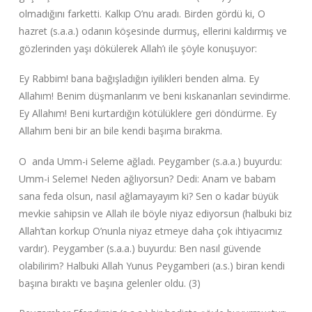
olmadığını farketti. Kalkıp O’nu aradı. Birden gördü ki, O
hazret (s.a.a.) odanın köşesinde durmuş, ellerini kaldırmış ve
gözlerinden yaşı dökülerek Allah’ı ile şöyle konuşuyor:
Ey Rabbim! bana bağışladığın iyilikleri benden alma. Ey
Allahım! Benim düşmanlarım ve beni kıskananları sevindirme.
Ey Allahım! Beni kurtardığın kötülüklere geri döndürme. Ey
Allahım beni bir an bile kendi başıma bırakma.
O anda Umm-i Seleme ağladı. Peygamber (s.a.a.) buyurdu:
Umm-i Seleme! Neden ağlıyorsun? Dedi: Anam ve babam
sana feda olsun, nasıl ağlamayayım ki? Sen o kadar büyük
mevkie sahipsin ve Allah ile böyle niyaz ediyorsun (halbuki biz
Allah’tan korkup O’nunla niyaz etmeye daha çok ihtiyacımız
vardır). Peygamber (s.a.a.) buyurdu: Ben nasıl güvende
olabilirim? Halbuki Allah Yunus Peygamberi (a.s.) biran kendi
başına bıraktı ve başına gelenler oldu. (3)