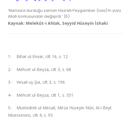
‘Namaza durduğu zaman Hazreti Peygamber (saa)’in yüzü
Allah korkusundan değişirdi.’ (5)
Kaynak: Melekût-i Ahlak, Seyyid Hüseyin İshaki
1- Bihar ul-Envar, cilt 16, s. 12
2- Mehcet ul-Beyza, cilt 3, s. 68
3- Vesail uş-Şia, cilt 3, s. 196
4- Mehcet ul-Beyza, cilt 1, s. 351
5- Mustedrek ul-Mesail, Mirza Hüseyin Nûri, Al-i Beyt
Müessesesi, cilt 4, s. 93