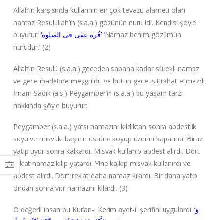
Allah’ın karşısında kullarının en çok tevazu alameti olan
namaz Resulullah’ın (s.a.a.) gözünün nuru idi. Kendisi şöyle
buyurur:
‘قُرة عينى فى الصلوة’
‘Namaz benim gözümün
nurudur.’ (2)
Allah’ın Resulü (s.a.a.) geceden sabaha kadar sürekli namaz
ve gece ibadetine meşguldü ve bütün gece isitirahat etmezdi.
İmam Sadık (a.s.) Peygamber’in (s.a.a.) bu yaşam tarzı
hakkında şöyle buyurur:
Peygamber (s.a.a.) yatsı namazını kıldıktan sonra abdestlik
suyu ve misvakı başının üstüne koyup üzerini kapatırdı. Biraz
yatıp uyur sonra kalkardı. Misvak kullanıp abdest alırdı. Dört
rek’at namaz kılıp yatardı. Yine kalkıp misvak kullanırdı ve
abdest alırdı. Dört rek’at daha namaz kılardı. Bir daha yatıp
ondan sonra vitr namazını kılardı. (3)
O değerli insan bu Kur’an-ı Kerim ayet-i şerifini uygulardı:
‘وَ