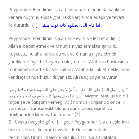
Peygamber Efendimiz (s.a.a.) edep bakımından da sanki bir
kenara düşmüş elbise gibi Hakk karşısında edepli ve tevazu
ile dururdu: ‘
اذا قام الى الصلوه كانه ثوب ملقى’ (1)
Peygamber Efendimiz (s.a.a.) en keyifli ve lezzet aldığı işi
Allah’a ibadet etmek ve O’nunla niyaz etmekte görürdü.
Kuşkusuz, Allah’a kulluk etmek ve O’nunla niyaz etmek
yüreklerde öyle bir heyecan oluşturur ki, Allah’tan başkasının
muhabbetine artık bir yer kalmaz. Allah’a kulluk etmekle insan
kendi içerisinde huzur duyar. Hz. Ali (a.s.) şöyle buyurur:
‘كان رسول الله(صلى الله عليه و آله) لا يۆثر على الصلوة عشاء و لا غيره و
كان اذا دخل وقتها كانه لا يعرف اهلا و لا حميما’ ‘Allah’ın Resulü (s.a.a.)
hiçbir şeye (akşam yemeği vb.) namaz karşısında öncelik
vermezdi. Namaz vakti olunca sanki ailesi, aşireti ve
dostlarından kimseyi tanımazdı.’ (2)
Bir başka rivayete göre, bir gece Peygamber (s.a.a.) eşlerinin
birinin (Umm-i Seleme) evinde idi. Gece bir müddet
geçmişken Umm-i Seleme Resulullah’ın (s.a.a.) yatakta