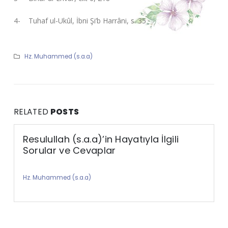
4- Tuhaf ul-Ukûl, İbni Şi’b Harrâni, s. 35
Hz. Muhammed (s.a.a)
RELATED
POSTS
Resulullah (s.a.a)’in Hayatıyla İlgili
Sorular ve Cevaplar
Hz. Muhammed (s.a.a)