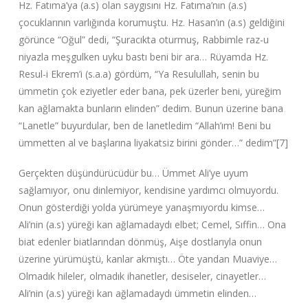
Hz. Fatıma’ya (a.s) olan saygısını Hz. Fatıma’nın (a.s)
çocuklarının varlığında korumuştu. Hz. Hasan’ın (a.s) geldiğini
görünce “Oğul”‌ dedi, “Şuracıkta oturmuş, Rabbimle raz-u
niyazla meşgulken uyku bastı beni bir ara… Rüyamda Hz.
Resul-i Ekrem’i (s.a.a) gördüm, “Ya Resulullah, senin bu
ümmetin çok eziyetler eder bana, pek üzerler beni, yüreğim
kan ağlamakta bunların elinden”‌ dedim. Bunun üzerine bana
“Lanetle”‌ buyurdular, ben de lanetledim “Allah’ım! Beni bu
ümmetten al ve başlarına liyakatsiz birini gönder…”‌ dedim”‌[7]
Gerçekten düşündürücüdür bu… Ümmet Ali’ye uyum
sağlamıyor, onu dinlemiyor, kendisine yardımcı olmuyordu.
Onun gösterdiği yolda yürümeye yanaşmıyordu kimse…
Ali’nin (a.s) yüreği kan ağlamadaydı elbet; Cemel, Sıffin… Ona
biat edenler biatlarından dönmüş, Aişe dostlarıyla onun
üzerine yürümüştü, kanlar akmıştı… Öte yandan Muaviye…
Olmadık hileler, olmadık ihanetler, desiseler, cinayetler…
Ali’nin (a.s) yüreği kan ağlamadaydı ümmetin elinden…