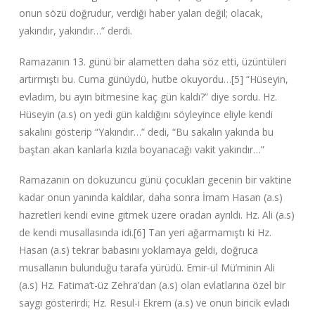
onun sözü doğrudur, verdiği haber yalan değil; olacak,
yakındır, yakındır…”‌ derdi.
Ramazanın 13. günü bir alametten daha söz etti, üzüntüleri
artırmıştı bu. Cuma günüydü, hutbe okuyordu…[5] “Hüseyin,
evladım, bu ayın bitmesine kaç gün kaldı?”‌ diye sordu. Hz.
Hüseyin (a.s) on yedi gün kaldığını söyleyince eliyle kendi
sakalını gösterip “Yakındır…”‌ dedi, “Bu sakalın yakında bu
baştan akan kanlarla kızıla boyanacağı vakit yakındır…”‌
Ramazanın on dokuzuncu günü çocukları gecenin bir vaktine
kadar onun yanında kaldılar, daha sonra İmam Hasan (a.s)
hazretleri kendi evine gitmek üzere oradan ayrıldı. Hz. Ali (a.s)
de kendi musallasında idi.[6] Tan yeri ağarmamıştı ki Hz.
Hasan (a.s) tekrar babasını yoklamaya geldi, doğruca
musallanın bulunduğu tarafa yürüdü. Emir-ül Mü’minin Ali
(a.s) Hz. Fatima’t-üz Zehra’dan (a.s) olan evlatlarına özel bir
saygı gösterirdi; Hz. Resul-i Ekrem (a.s) ve onun biricik evladı