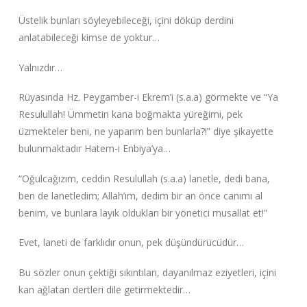
Üstelik bunları söyleyebileceği, içini döküp derdini
anlatabileceği kimse de yoktur…
Yalnızdır…
Rüyasında Hz. Peygamber-i Ekrem’i (s.a.a) görmekte ve “Ya
Resulullah! Ümmetin kana boğmakta yüreğimi, pek
üzmekteler beni, ne yaparım ben bunlarla?!”‌ diye şikayette
bulunmaktadır Hatem-i Enbiya’ya…
“Oğulcağızım, ceddin Resulullah (s.a.a) lanetle, dedi bana,
ben de lanetledim; Allah’ım, dedim bir an önce canımı al
benim, ve bunlara layık oldukları bir yönetici musallat et!”‌
Evet, laneti de farklıdır onun, pek düşündürücüdür…
Bu sözler onun çektiği sıkıntıları, dayanılmaz eziyetleri, içini
kan ağlatan dertleri dile getirmektedir…