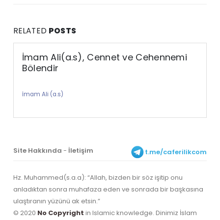
RELATED
POSTS
İmam Ali(a.s), Cennet ve Cehennemi
Bölendir
İmam Ali (a.s)
Site Hakkında
-
İletişim
t.me/caferilikcom
Hz. Muhammed(s.a.a): “Allah, bizden bir söz işitip onu
anladıktan sonra muhafaza eden ve sonrada bir başkasına
ulaştıranın yüzünü ak etsin.”
© 2020
No Copyright
in Islamic knowledge. Dinimiz İslam