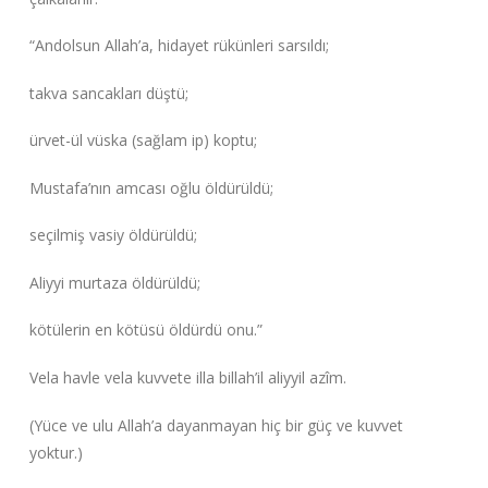
“Andolsun Allah’a, hidayet rükünleri sarsıldı;
takva sancakları düştü;
ürvet-ül vüska (sağlam ip) koptu;
Mustafa’nın amcası oğlu öldürüldü;
seçilmiş vasiy öldürüldü;
Aliyyi murtaza öldürüldü;
kötülerin en kötüsü öldürdü onu.”‌
Vela havle vela kuvvete illa billah’il aliyyil azîm.
(Yüce ve ulu Allah’a dayanmayan hiç bir güç ve kuvvet
yoktur.)