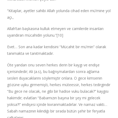
“Kitaplar, ayetler sahibi Allah yolunda cihad eden mü’mine yol
açı.,
Allah’tan başkasına kulluk etmeyen ve camilerde insanları
uyandıran mücahidin yolunu.”‌[10]
Evet… Son ana kadar kendisini “Mücahit bir mü’min”‌ olarak
tanımakta ve tanıtmaktadır.
Öte yandan onu seven herkes derin bir kaygı ve endişe
içerisindedir; Ali (a.s), bu bağrışmalardan sonra ağlama
sesleri duyacaklarını söylemiştir onlara. O gece kimsenin
gözüne uyku girmemişti, herkes müteessir, herkes tedirgindir
“Bu gece ne olacak, ne gibi bir hadise vuku bulacak?”‌ kaygısı
hakimdir; evlatları “Babamızın başına bir şey mi gelecek
yoksa?!”‌ endişesi içinde kıvranmaktadırlar. Ve namaz vakti…
Sabah namazının kılındığı bir sırada bütün şehir bir feryatla
çalkalanır: