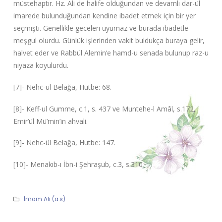
müstehaptır. Hz. Ali de halife olduğundan ve devamlı dar-ül
imarede bulunduğundan kendine ibadet etmek için bir yer
seçmişti. Genellikle geceleri uyumaz ve burada ibadetle
meşgul olurdu. Günlük işlerinden vakit buldukça buraya gelir,
halvet eder ve Rabbül Alemin’e hamd-u senada bulunup raz-u
niyaza koyulurdu.
[7]- Nehc-ül Belağa, Hutbe: 68.
[8]- Keff-ul Gumme, c.1, s. 437 ve Muntehe-l Amâl, s.172,
Emir’ül Mü’min’in ahvali.
[9]- Nehc-ül Belağa, Hutbe: 147.
[10]- Menakıb-ı İbn-i Şehraşub, c.3, s.310
İmam Ali (a.s)