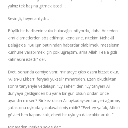
yalnız tek başına gitmek istedi…
Sevinçli, heyecanlıydı…
Büyük bir hadisenin vuku bulacağını biliyordu, daha önceden
kimi alametlerden söz edilmişti kendisine, nitekim Nehc-ül
Belağa’da: “Bu işin batınından haberdar olabilmek, meselenin
künhüne varabilmek için çok uğraştım, ama Allah Teala gizli
kalmasını istedi.”‌ der.
Evet, sonunda camiye varır, minareye çıkıp ezanı bizzat okur,
“Allah-u Ekber!”‌ feryadı yükselir minareden. Ezan okuduktan
sonra tanyeriyle vedalaşır, “Ey seher”‌ der, “Ey tanyeri! Ali
dünyaya geldiğinden bu yana bir gün olsun ondan önce
uyandın mı sen? Bir kez olsun Ali uykudayken tanyeri ağarmış
şafak onu uykuda yakalayabilmiş midir? “Evet ey şafak, Ali’nin
gözleri hep kapanacak, ebedi bir uykuya dalacaktır artık…”‌
Minareden inerken şöyle der: