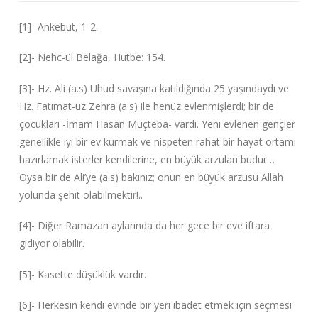
[1]- Ankebut, 1-2.
[2]- Nehc-ül Belağa, Hutbe: 154.
[3]- Hz. Ali (a.s) Uhud savaşına katıldığında 25 yaşındaydı ve
Hz. Fatımat-üz Zehra (a.s) ile henüz evlenmişlerdi; bir de
çocukları -İmam Hasan Müçteba- vardı. Yeni evlenen gençler
genellikle iyi bir ev kurmak ve nispeten rahat bir hayat ortamı
hazırlamak isterler kendilerine, en büyük arzuları budur…
Oysa bir de Ali’ye (a.s) bakınız; onun en büyük arzusu Allah
yolunda şehit olabilmektir!..
[4]- Diğer Ramazan aylarında da her gece bir eve iftara
gidiyor olabilir.
[5]- Kasette düşüklük vardır.
[6]- Herkesin kendi evinde bir yeri ibadet etmek için seçmesi