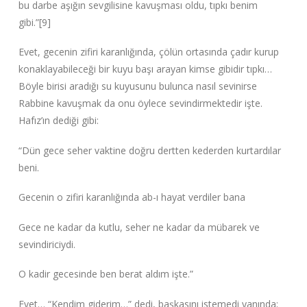
bu darbe aşığın sevgilisine kavuşması oldu, tıpkı benim
gibi.”‌[9]
Evet, gecenin zifiri karanlığında, çölün ortasında çadır kurup
konaklayabileceği bir kuyu başı arayan kimse gibidir tıpkı…
Böyle birisi aradığı su kuyusunu bulunca nasıl sevinirse
Rabbine kavuşmak da onu öylece sevindirmektedir işte.
Hafız’ın dediği gibi:
“Dün gece seher vaktine doğru dertten kederden kurtardılar
beni.
Gecenin o zifiri karanlığında ab-ı hayat verdiler bana
Gece ne kadar da kutlu, seher ne kadar da mübarek ve
sevindiriciydi.
O kadir gecesinde ben berat aldım işte.”‌
Evet… “Kendim giderim…”‌ dedi, başkasını istemedi yanında;