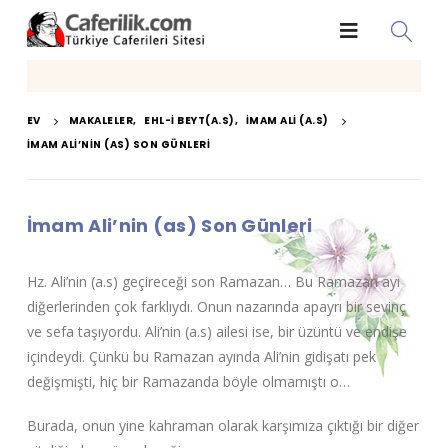
EV
MAKALELER
,
EHL-I BEYT(A.S)
,
İMAM ALI (A.S)
İMAM ALI’NIN (AS) SON GÜNLERI
İmam Ali’nin (as) Son Günleri
Hz. Ali’nin (a.s) geçireceği son Ramazan… Bu Ramazan ayı
diğerlerinden çok farklıydı. Onun nazarında apayrı bir sevinç
ve sefa taşıyordu. Ali’nin (a.s) ailesi ise, bir üzüntü ve endişe
içindeydi. Çünkü bu Ramazan ayında Ali’nin gidişatı pek
değişmişti, hiç bir Ramazanda böyle olmamıştı o…
Burada, onun yine kahraman olarak karşımıza çıktığı bir diğer