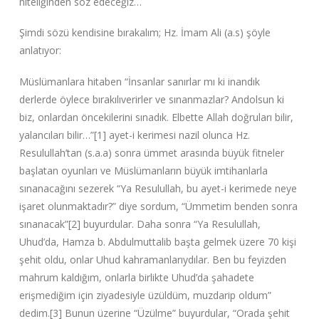
niteliğinden söz edeceğiz…
Şimdi sözü kendisine bırakalım; Hz. İmam Ali (a.s) şöyle
anlatıyor:
Müslümanlara hitaben “İnsanlar sanırlar mı ki inandık
derlerde öylece bırakılıverirler ve sınanmazlar? Andolsun ki
biz, onlardan öncekilerini sınadık. Elbette Allah doğruları bilir,
yalancıları bilir…”‌[1] ayet-i kerimesi nazil olunca Hz.
Resulullah’tan (s.a.a) sonra ümmet arasında büyük fitneler
başlatan oyunları ve Müslümanların büyük imtihanlarla
sınanacağını sezerek “Ya Resulullah, bu ayet-i kerimede neye
işaret olunmaktadır?”‌ diye sordum, “Ümmetim benden sonra
sınanacak”‌[2] buyurdular. Daha sonra “Ya Resulullah,
Uhud’da, Hamza b. Abdulmuttalib başta gelmek üzere 70 kişi
şehit oldu, onlar Uhud kahramanlarıydılar. Ben bu feyizden
mahrum kaldığım, onlarla birlikte Uhud’da şahadete
erişmediğim için ziyadesiyle üzüldüm, muzdarip oldum”‌
dedim.[3] Bunun üzerine “Üzülme”‌ buyurdular, “Orada şehit