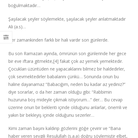
boğulmaktadır…
Şaşılacak şeyler söylemekte, şaşılacak şeyler anlatmaktadır
Ali (a.s)…
Her zamankinden farklı bir hali vardır son günlerde.
Bu son Ramazan ayında, ömrünün son günlerinde her gece
bir eve iftara gitmekte,[4] fakat çok az yemek yemektedir.
Çocukları üzüntüden ne yapacaklarını bilmez bir haldedirler,
çok sevmektedirler babalarını çünkü… Sonunda onun bu
haline dayanamaz “Babacığım, neden bu kadar az yediniz?”‌
diye sorarlar, o da her zaman olduğu gibi: “Rabbimin
huzuruna boş mideyle çıkmak istiyorum…”‌ der… Bu cevap
üzerine onun bir beklenti içinde olduğunu anlarlar, önemli ve
yakın bir bekleyiş içinde olduğunu sezerler…
Kimi zaman başını kaldırıp gözlerini göğe çevirir ve “Bana
haber veren sevgili Resulullah (s.a.a) doğru söylemiştir elbet,