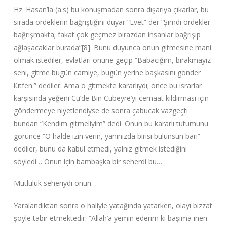
Hz. Hasan’la (a.s) bu konuşmadan sonra dışarıya çıkarlar, bu
sırada ördeklerin bağrıştığını duyar “Evet”‌ der “Şimdi ördekler
bağrışmakta; fakat çok geçmez birazdan insanlar bağrışıp
ağlaşacaklar burada”‌[8]. Bunu duyunca onun gitmesine mani
olmak istediler, evlatları önüne geçip “Babacığım, bırakmayız
seni, gitme bugün camiye, bugün yerine başkasını gönder
lütfen.”‌ dediler. Ama o gitmekte kararlıydı; önce bu ısrarlar
karşısında yeğeni Cu’de Bin Cubeyre’yi cemaat kıldırması için
göndermeye niyetlendiyse de sonra çabucak vazgeçti
bundan “Kendim gitmeliyim”‌ dedi. Onun bu kararlı tutumunu
görünce “O halde izin verin, yanınızda birisi bulunsun bari”‌
dediler, bunu da kabul etmedi, yalnız gitmek istediğini
söyledi… Onun için bambaşka bir seherdi bu…
Mutluluk seheriydi onun…
Yaralandıktan sonra o haliyle yatağında yatarken, olayı bizzat
şöyle tabir etmektedir: “Allah’a yemin ederim ki başıma inen