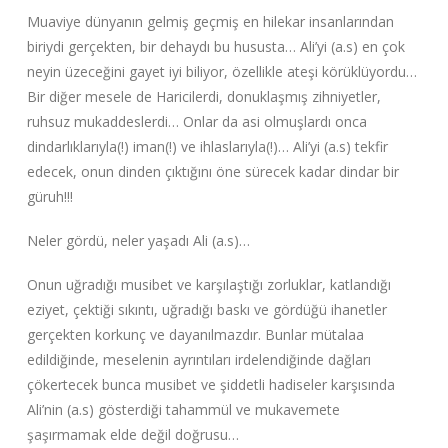
Muaviye dünyanın gelmiş geçmiş en hilekar insanlarından
biriydi gerçekten, bir dehaydı bu hususta… Ali’yi (a.s) en çok
neyin üzeceğini gayet iyi biliyor, özellikle ateşi körüklüyordu…
Bir diğer mesele de Haricilerdi, donuklaşmış zihniyetler,
ruhsuz mukaddeslerdi… Onlar da asi olmuşlardı onca
dindarlıklarıyla(!) iman(!) ve ihlaslarıyla(!)… Ali’yi (a.s) tekfir
edecek, onun dinden çıktığını öne sürecek kadar dindar bir
güruh!!!
Neler gördü, neler yaşadı Ali (a.s)…
Onun uğradığı musibet ve karşılaştığı zorluklar, katlandığı
eziyet, çektiği sıkıntı, uğradığı baskı ve gördüğü ihanetler
gerçekten korkunç ve dayanılmazdır. Bunlar mütalaa
edildiğinde, meselenin ayrıntıları irdelendiğinde dağları
çökertecek bunca musibet ve şiddetli hadiseler karşısında
Ali’nin (a.s) gösterdiği tahammül ve mukavemete
şaşırmamak elde değil doğrusu…