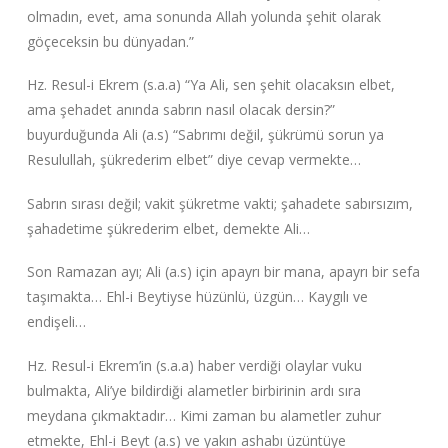
olmadın, evet, ama sonunda Allah yolunda şehit olarak
göçeceksin bu dünyadan.”‌
Hz. Resul-i Ekrem (s.a.a) “Ya Ali, sen şehit olacaksın elbet,
ama şehadet anında sabrın nasıl olacak dersin?”‌
buyurduğunda Ali (a.s) “Sabrımı değil, şükrümü sorun ya
Resulullah, şükrederim elbet”‌ diye cevap vermekte…
Sabrın sırası değil; vakit şükretme vakti; şahadete sabırsızım,
şahadetime şükrederim elbet, demekte Ali…
Son Ramazan ayı; Ali (a.s) için apayrı bir mana, apayrı bir sefa
taşımakta… Ehl-i Beytiyse hüzünlü, üzgün… Kaygılı ve
endişeli…
Hz. Resul-i Ekrem’in (s.a.a) haber verdiği olaylar vuku
bulmakta, Ali’ye bildirdiği alametler birbirinin ardı sıra
meydana çıkmaktadır… Kimi zaman bu alametler zuhur
etmekte, Ehl-i Beyt (a.s) ve yakın ashabı üzüntüye