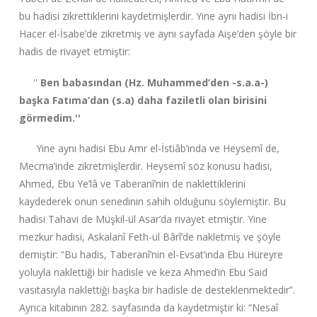
bu hadisi zikrettiklerini kaydetmişlerdir. Yine aynı hadisi İbn-i
Hacer el-İsabe’de zikretmiş ve aynı sayfada Aişe’den şöyle bir
hadis de rivayet etmiştir:
''
Ben babasından (Hz. Muhammed’den -s.a.a-)
başka Fatıma’dan (s.a) daha faziletli olan birisini
görmedim.''
Yine aynı hadisi Ebu Amr el-İstiâb’ında ve Heysemî de,
Mecma’inde zikretmişlerdir. Heysemî söz konusu hadisi,
Ahmed, Ebu Ye’lâ ve Taberanî’nin de naklettiklerini
kaydederek onun senedinin sahih olduğunu söylemiştir. Bu
hadisi Tahavi de Müşkil-ül Asar’da rivayet etmiştir. Yine
mezkur hadisi, Askalanî Feth-ül Bârî’de nakletmiş ve şöyle
demiştir: “Bu hadis, Taberanî’nin el-Evsat’ında Ebu Hüreyre
yoluyla naklettiği bir hadisle ve keza Ahmed’in Ebu Said
vasıtasıyla naklettiği başka bir hadisle de desteklenmektedir”.
Ayrıca kitabının 282. sayfasında da kaydetmiştir ki: “Nesaî