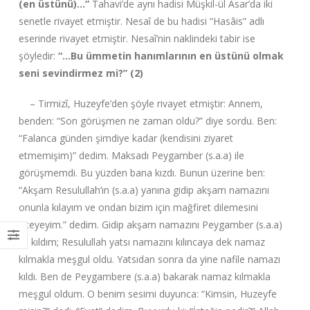
(en üstünü)…”
Tahavi’de aynı hadisi Müşkil-ül Asar’da iki
senetle rivayet etmiştir. Nesaî de bu hadisi “Hasâis” adlı
eserinde rivayet etmiştir. Nesaî’nin naklindeki tabir ise
şöyledir:
“…Bu ümmetin hanımlarının en üstünü olmak
seni sevindirmez mi?” (2)
– Tirmizî, Huzeyfe’den şöyle rivayet etmiştir: Annem,
benden: “Son görüşmen ne zaman oldu?” diye sordu. Ben:
“Falanca günden şimdiye kadar (kendisini ziyaret
etmemişim)” dedim. Maksadı Peygamber (s.a.a) ile
görüşmemdi. Bu yüzden bana kızdı. Bunun üzerine ben:
“Akşam Resulullah’ın (s.a.a) yanına gidip akşam namazını
onunla kılayım ve ondan bizim için mağfiret dilemesini
isteyeyim.” dedim. Gidip akşam namazını Peygamber (s.a.a)
ile kıldım; Resulullah yatsı namazını kılıncaya dek namaz
kılmakla meşgul oldu. Yatsıdan sonra da yine nafile namazı
kıldı. Ben de Peygambere (s.a.a) bakarak namaz kılmakla
meşgul oldum. O benim sesimi duyunca: “Kimsin, Huzeyfe