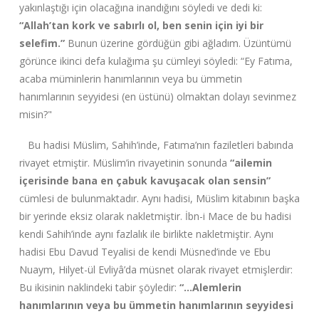
yakınlaştığı için olacağına inandığını söyledi ve dedi ki:
“Allah’tan kork ve sabırlı ol, ben senin için iyi bir
selefim.”
Bunun üzerine gördüğün gibi ağladım. Üzüntümü
görünce ikinci defa kulağıma şu cümleyi söyledi: “Ey Fatıma,
acaba müminlerin hanımlarının veya bu ümmetin
hanımlarının seyyidesi (en üstünü) olmaktan dolayı sevinmez
misin?"
Bu hadisi Müslim, Sahih’inde, Fatıma’nın faziletleri babında
rivayet etmiştir. Müslim’in rivayetinin sonunda
“ailemin
içerisinde bana en çabuk kavuşacak olan sensin”
cümlesi de bulunmaktadır. Aynı hadisi, Müslim kitabının başka
bir yerinde eksiz olarak nakletmiştir. İbn-i Mace de bu hadisi
kendi Sahih’inde aynı fazlalık ile birlikte nakletmiştir. Aynı
hadisi Ebu Davud Teyalisi de kendi Müsned’inde ve Ebu
Nuaym, Hilyet-ül Evliyâ’da müsnet olarak rivayet etmişlerdir:
Bu ikisinin naklindeki tabir şöyledir:
“…Alemlerin
hanımlarının veya bu ümmetin hanımlarının seyyidesi