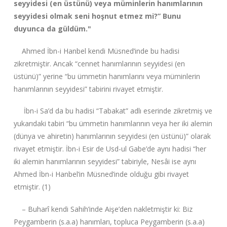
seyyidesi (en üstünü) veya müminlerin hanımlarının
seyyidesi olmak seni hoşnut etmez mi?” Bunu
duyunca da güldüm."
Ahmed İbn-i Hanbel kendi Müsned’inde bu hadisi
zikretmiştir. Ancak “cennet hanımlarının seyyidesi (en
üstünü)” yerine “bu ümmetin hanımlarını veya müminlerin
hanımlarının seyyidesi” tabirini rivayet etmiştir.
İbn-i Sa’d da bu hadisi “Tabakat” adlı eserinde zikretmiş ve
yukarıdaki tabiri “bu ümmetin hanımlarının veya her iki alemin
(dünya ve ahiretin) hanımlarının seyyidesi (en üstünü)” olarak
rivayet etmiştir. İbn-i Esir de Usd-ul Gabe’de aynı hadisi “her
iki alemin hanımlarının seyyidesi” tabiriyle, Nesâi ise aynı
Ahmed İbn-i Hanbel’in Müsned’inde olduğu gibi rivayet
etmiştir. (1)
– Buharî kendi Sahih’inde Aişe’den nakletmiştir ki: Biz
Peygamberin (s.a.a) hanımları, topluca Peygamberin (s.a.a)