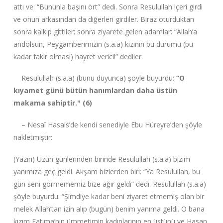
attı ve: “Bununla başını ört” dedi. Sonra Resulullah içeri girdi
ve onun arkasından da diğerleri girdiler. Biraz oturduktan
sonra kalkıp gittiler; sonra ziyarete gelen adamlar: “Allah’a
andolsun, Peygamberimizin (s.a.a) kızının bu durumu (bu
kadar fakir olması) hayret verici!” dediler.
Resulullah (s.a.a) (bunu duyunca) şöyle buyurdu:
“O
kıyamet günü bütün hanımlardan daha üstün
makama sahiptir." (6)
– Nesaî Hasais’de kendi senediyle Ebu Hüreyre’den şöyle
nakletmiştir:
(Yazın) Uzun günlerinden birinde Resulullah (s.a.a) bizim
yanımıza geç geldi. Akşam bizlerden biri: “Ya Resulullah, bu
gün seni görmememiz bize ağır geldi” dedi. Resulullah (s.a.a)
şöyle buyurdu: “Şimdiye kadar beni ziyaret etmemiş olan bir
melek Allah’tan izin alıp (bugün) benim yanıma geldi. O bana
kızım Fatıma’nın ümmetimin kadınlarının en üstünü ve Hasan