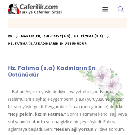
EV
MAKALELER
,
EHL-I BEYT(A.S)
,
HZ. FÂTIMA (S.A)
HZ. FATIMA (S.A) KADINLARIN EN ÜSTÜNÜDÜR
Hz. Fatıma (s.a) Kadınların En
Üstünüdür
– Buharî Aişe’nin şöyle dediğini rivayet etmiştir: Fatıma,
(selâmullahi aleyha) Peygamberin (s.a.a) yürüyüşüne benzer
bir yürüyüşle geldi; Peygamber (s.a.a) (onu görünce) dedi ki:
“Hoş geldin, kızım Fatıma.”
Sonra Fatıma’yı kendi sağ veya
sol yanında oturttu ve ona gizlice bir şey söyledi. Fatıma
ağlamaya başladı. Ben:
“Neden ağlıyorsun.?”
diye sordum.