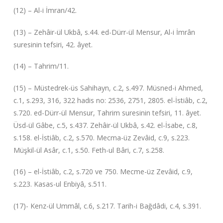
(12) – Al-i İmran/42.
(13) – Zehâir-ül Ukbâ, s.44. ed-Dürr-ül Mensur, Al-i İmrân
suresinin tefsiri, 42. âyet.
(14) – Tahrim/11.
(15) – Müstedrek-üs Sahihayn, c.2, s.497. Müsned-i Ahmed,
c.1, s.293, 316, 322 hadis no: 2536, 2751, 2805. el-İstiâb, c.2,
s.720. ed-Dürr-ül Mensur, Tahrim suresinin tefsiri, 11. âyet.
Üsd-ül Gâbe, c.5, s.437. Zehâir-ül Ukbâ, s.42. el-İsabe, c.8,
s.158. el-İstiâb, c.2, s.570. Mecma-üz Zevâid, c.9, s.223.
Müşkil-ül Asâr, c.1, s.50. Feth-ul Bâri, c.7, s.258.
(16) – el-İstiâb, c.2, s.720 ve 750. Mecme-üz Zevâid, c.9,
s.223. Kasas-ul Enbiyâ, s.511.
(17)- Kenz-ül Ummâl, c.6, s.217. Tarih-i Bağdâdi, c.4, s.391.