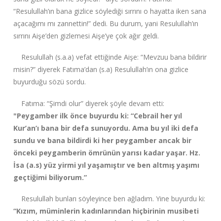
“Resulullah’ın bana gizlice söylediği sırrını o hayatta iken sana
açacağımı mı zannettin!” dedi. Bu durum, yani Resulullah’ın
sırrını Aişe’den gizlemesi Aişe’ye çok ağır geldi.
Resulullah (s.a.a) vefat ettiğinde Aişe: “Mevzuu bana bildirir
misin?” diyerek Fatıma’dan (s.a) Resulullah’ın ona gizlice
buyurduğu sözü sordu.
Fatıma: “Şimdi olur” diyerek şöyle devam etti:
"Peygamber ilk önce buyurdu ki: “Cebrail her yıl
Kur’an’ı bana bir defa sunuyordu. Ama bu yıl iki defa
sundu ve bana bildirdi ki her peygamber ancak bir
önceki peygamberin ömrünün yarısı kadar yaşar. Hz.
İsa (a.s) yüz yirmi yıl yaşamıştır ve ben altmış yaşımı
geçtiğimi biliyorum.”
Resulullah bunları söyleyince ben ağladım. Yine buyurdu ki:
“Kızım, müminlerin kadınlarından hiçbirinin musibeti