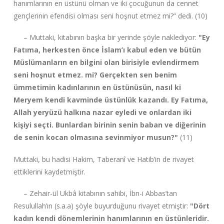
hanımlarının en üstünü olman ve iki çocuğunun da cennet
gençlerinin efendisi olması seni hoşnut etmez mi?” dedi. (10)
– Muttaki, kitabının başka bir yerinde şöyle naklediyor:
"Ey
Fatıma, herkesten önce İslam’ı kabul eden ve bütün
Müslümanların en bilgini olan birisiyle evlendirmem
seni hoşnut etmez. mi? Gerçekten sen benim
ümmetimin kadınlarının en üstünüsün, nasıl ki
Meryem kendi kavminde üstünlük kazandı. Ey Fatıma,
Allah yeryüzü halkına nazar eyledi ve onlardan iki
kişiyi seçti. Bunlardan birinin senin baban ve diğerinin
de senin kocan olmasına sevinmiyor musun?"
(11)
Muttaki, bu hadisi Hakim, Taberanî ve Hatib’in de rivayet
ettiklerini kaydetmiştir.
– Zehair-ül Ukbâ kitabının sahibi, İbn-i Abbas’tan
Resulullah’ın (s.a.a) şöyle buyurduğunu rivayet etmiştir:
"Dört
kadın kendi dönemlerinin hanımlarının en üstünleridir.