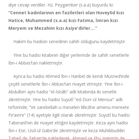
diye cevap verdiler. Hz. Peygamber (s.a.a) buyurdu ki:
“Cennet kadınlarının en faziletleri olan Huveylid kızı
Hatice, Muhammed (s.a.a) kızı Fatıma, İmran kızı
Meryem ve Mezahim kızı Asiye'dirler….”
Hakim bu hadisin senedinin sahih olduğunu kaydetmiştir.
Yine bu hadisi kitabının diğer yerlerinde de sahih senetlerle
İbn-i Abbas’tan nakletmiştir.
Ayrıca bu hadisi Ahmed İbn-i Hanbel de kendi Müsned’inde
çeşitli senetlerle İbn-i Abbas’tan rivayet etmiştir. Yine İbn-i
Abdulbirr aynı hadisi “el-İstiâb” adlı kitabında iki senetle
zikretmiştir. Yine bu hadisi Suyutî “ed-Dürr-ül Mensur” adlı
tefsirinde; “Ve zarebellah-u meselen lillezîne amenu-mereete
Fir’avn’e” (14) ayetiyle ilgili olarak zikretmiştir. Suyutî bu hadisi
Taberanî’nin de rivayet ettiğini kaydetmiştir. Keza aynı hadisi
İbn-i Esir, Üsd-ül Gabe’de zikretmiştir ve keza Muhibbuddin
Taberî de Zehair’de naklederek, Ahmed ve Ebu Hatim’in de