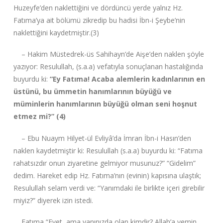
Huzeyfe’den naklettiğini ve dördüncü yerde yalnız Hz.
Fatıma’ya ait bölümü zikredip bu hadisi İbn-i Şeybe’nin
naklettiğini kaydetmiştir.(3)
– Hakim Müstedrek-üs Sahihayn’de Aişe’den naklen şöyle
yazıyor: Resulullah, (s.a.a) vefatıyla sonuçlanan hastalığında
buyurdu ki:
“Ey Fatıma! Acaba alemlerin kadınlarının en
üstünü, bu ümmetin hanımlarının büyüğü ve
müminlerin hanımlarının büyüğü olman seni hoşnut
etmez mi?” (4)
– Ebu Nuaym Hilyet-ül Evliyâ’da İmran İbn-i Hasın’den
naklen kaydetmiştir ki: Resulullah (s.a.a) buyurdu ki: “Fatıma
rahatsızdır onun ziyaretine gelmiyor musunuz?” “Gidelim”
dedim. Hareket edip Hz. Fatıma’nın (evinin) kapısına ulaştık;
Resulullah selam verdi ve: “Yanımdaki ile birlikte içeri girebilir
miyiz?” diyerek izin istedi.
Fatıma “Evet, ama yanınızda olan kimdir? Allah’a yemin