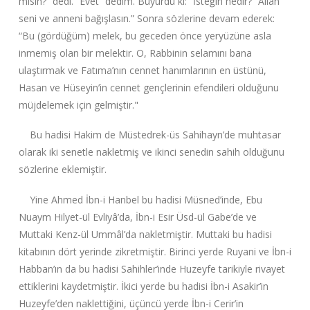
misin?” dedi. “Evet” dedim. Buyurdu ki: “İsteğin nedir?” Allah
seni ve anneni bağışlasın.” Sonra sözlerine devam ederek:
“Bu (gördüğüm) melek, bu geceden önce yeryüzüne asla
inmemiş olan bir melektir. O, Rabbinin selamını bana
ulaştırmak ve Fatıma’nın cennet hanımlarının en üstünü,
Hasan ve Hüseyin’in cennet gençlerinin efendileri olduğunu
müjdelemek için gelmiştir."
Bu hadisi Hakim de Müstedrek-üs Sahihayn’de muhtasar
olarak iki senetle nakletmiş ve ikinci senedin sahih olduğunu
sözlerine eklemiştir.
Yine Ahmed İbn-i Hanbel bu hadisi Müsned’inde, Ebu
Nuaym Hilyet-ül Evliyâ’da, İbn-i Esir Üsd-ül Gabe’de ve
Muttaki Kenz-ül Ummâl’da nakletmiştir. Muttaki bu hadisi
kitabının dört yerinde zikretmiştir. Birinci yerde Ruyani ve İbn-i
Habban’ın da bu hadisi Sahihler’inde Huzeyfe tarikiyle rivayet
ettiklerini kaydetmiştir. İkici yerde bu hadisi İbn-i Asakir’in
Huzeyfe’den naklettiğini, üçüncü yerde İbn-i Cerir’in