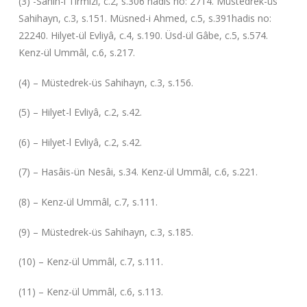
(3) -Sahih-i Tirmizî, c.2, s.306 hadis no: 2714. Müstedrek-üs
Sahihayn, c.3, s.151. Müsned-i Ahmed, c.5, s.391hadis no:
22240. Hilyet-ül Evliyâ, c.4, s.190. Üsd-ül Gâbe, c.5, s.574.
Kenz-ül Ummâl, c.6, s.217.
(4) – Müstedrek-üs Sahihayn, c.3, s.156.
(5) – Hilyet-l Evliyâ, c.2, s.42.
(6) – Hilyet-l Evliyâ, c.2, s.42.
(7) – Hasâis-ün Nesâi, s.34. Kenz-ül Ummâl, c.6, s.221.
(8) – Kenz-ül Ummâl, c.7, s.111.
(9) – Müstedrek-üs Sahihayn, c.3, s.185.
(10) – Kenz-ül Ummâl, c.7, s.111.
(11) – Kenz-ül Ummâl, c.6, s.113.