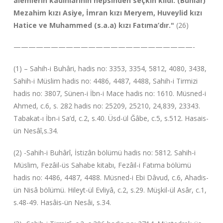
alemlerin kadınlarının hepsinden seçkin kıldı: (Bunlar)
Mezahim kızı Asiye, İmran kızı Meryem, Huveylid kızı
Hatice ve Muhammed (s.a.a) kızı Fatıma’dır."
(26)
————————————————————————-
(1) – Sahih-i Buhâri, hadis no: 3353, 3354, 5812, 4080, 3438,
Sahih-i Müslim hadis no: 4486, 4487, 4488, Sahih-i Tirmizi
hadis no: 3807, Sünen-i İbn-i Mace hadis no: 1610. Müsned-i
Ahmed, c.6, s. 282 hadis no: 25209, 25210, 24,839, 23343.
Tabakat-ı İbn-i Sa’d, c.2, s.40. Üsd-ül Ğâbe, c.5, s.512. Hasais-
ün Nesâî,s.34.
(2) -Sahih-i Buhârî, İstizân bölümü hadis no: 5812. Sahih-i
Müslim, Fezâil-üs Sahabe kitabı, Fezâil-i Fatıma bölümü
hadis no: 4486, 4487, 4488. Müsned-i Ebi Dâvud, c.6, Ahadis-
ün Nisâ bölümü. Hileyt-ül Evliyâ, c.2, s.29. Müşkil-ül Asâr, c.1,
s.48-49. Hasâis-ün Nesâi, s.34.