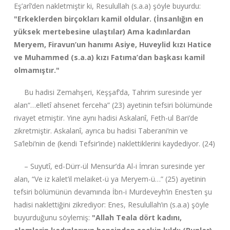
Eş’arî’den nakletmiştir ki, Resulullah (s.a.a) şöyle buyurdu:
"Erkeklerden birçokları kamil oldular. (İnsanlığın en
yüksek mertebesine ulaştılar) Ama kadınlardan
Meryem, Firavun’un hanımı Asiye, Huveylid kızı Hatice
ve Muhammed (s.a.a) kızı Fatıma’dan başkası kamil
olmamıştır."
Bu hadisi Zemahşeri, Keşşaf’da, Tahrim suresinde yer
alan
“…elletî ahsenet ferceha”
(23) ayetinin tefsiri bölümünde
rivayet etmiştir. Yine aynı hadisi Askalanî, Feth-ul Bari’de
zikretmiştir. Askalanî, ayrıca bu hadisi Taberani’nin ve
Sa’lebi’nin de (kendi Tefsir’inde) naklettiklerini kaydediyor. (24)
– Suyutî, ed-Dürr-ül Mensur’da Al-i İmran suresinde yer
alan,
“Ve iz kalet’il melaiket-ü ya Meryem-ü…”
(25) ayetinin
tefsiri bölümünün devamında İbn-i Murdeveyh’in Enes’ten şu
hadisi naklettiğini zikrediyor: Enes, Resulullah’ın (s.a.a) şöyle
buyurduğunu söylemiş:
"Allah Teala dört kadını,