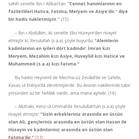
sahih senetle İbn-i Abbas’tan:
“Cennet hanımlarının en
faziletlileri Hatice, Fatıma, Meryem ve Asiye’dir.” diye
bir hadis nakletmiştir.”
(15)
– İbn-i Abdülbirr, iki senetle Ebu Hüreyre’den rivayet
etmiştir ki: Resulullah (s.a.a) şöyle buyurdu:
"Alemlerin
kadınlarının en iyileri dört kadındır: İmran kızı
Meryem, Mezahim kızı Asiye, Huveylid kızı Hatice ve
Muhammed (s.a.a) kızı Fatıma."
Bu hadisi Heysemî de Mecma-üz Zevâid’de ve Sa’lebi,
Kasas-ul Enbiya’da zikretmişlerdir. Bu ikisinin nakillerinde tabir
yönünden az bir farklılık vardır, ama mana aynıdır. (16)
– Muttaki, Kenz-ül Ümmal’da Resulullah’tan (s.a.a) şöyle
rivayet etmiştir:
"Sizin erkekleriniz arasında en üstün
olan Ali, gençleriniz arasında en üstün olan Hasan ile
Hüseyin ve kadınlarınız arasında en üstün olan
Fatıma’dır."
(17)