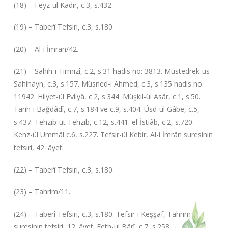
(18) – Feyz-ül Kadir, c.3, s.432.
(19) – Taberî Tefsiri, c.3, s.180.
(20) – Al-i İmran/42.
(21) – Sahih-i Tirmizî, c.2, s.31 hadis no: 3813. Müstedrek-üs
Sahihayn, c.3, s.157. Müsned-i Ahmed, c.3, s.135 hadis no:
11942. Hilyet-ül Evliyâ, c.2, s.344. Müşkil-ül Asâr, c.1, s.50.
Tarih-i Bağdâdî, c.7, s.184 ve c.9, s.404. Üsd-ül Gâbe, c.5,
s.437. Tehzib-üt Tehzib, c.12, s.441. el-İstiâb, c.2, s.720.
Kenz-ül Ummâl c.6, s.227. Tefsir-ül Kebir, Al-i İmrân suresinin
tefsiri, 42. âyet.
(22) – Taberî Tefsiri, c.3, s.180.
(23) – Tahrim/11.
(24) – Taberî Tefsiri, c.3, s.180. Tefsir-i Keşşaf, Tahrim
suresinin tefsiri, 12. âyet. Feth-ul Bârî, c.7, s.258.