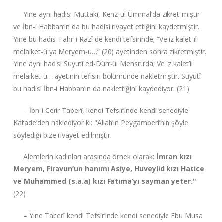
Yine aynı hadisi Muttaki, Kenz-ül Ümmal’da zikret-miştir
ve İbn-i Habban’ın da bu hadisi rivayet ettiğini kaydetmiştir.
Yine bu hadisi Fahr-i Razî de kendi tefsirinde; “Ve iz kalet-il
melaiket-ü ya Meryem-u…” (20) ayetinden sonra zikretmiştir.
Yine aynı hadisi Suyutî ed-Dürr-ül Mensru’da; Ve iz kalet’il
melaiket-ü… ayetinin tefisiri bölümünde nakletmiştir. Suyutî
bu hadisi İbn-i Habban’ın da naklettiğini kaydediyor. (21)
– İbn-i Cerir Taberî, kendi Tefsir’inde kendi senediyle
Katade’den naklediyor ki: "Allah’ın Peygamberi’nin şöyle
söylediği bize rivayet edilmiştir.
Alemlerin kadınları arasında örnek olarak:
İmran kızı
Meryem, Firavun’un hanımı Asiye, Huveylid kızı Hatice
ve Muhammed (s.a.a) kızı Fatıma’yı sayman yeter."
(22)
– Yine Taberî kendi Tefsir’inde kendi senediyle Ebu Musa