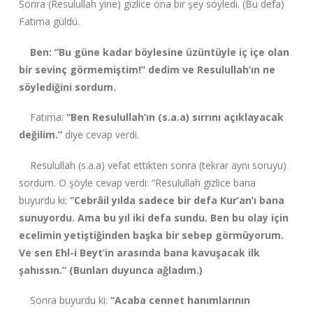
Sonra (Resulullah yine) gizlice ona bir şey söyledi. (Bu defa)
Fatıma güldü.
Ben: “Bu güne kadar böylesine üzüntüyle iç içe olan
bir sevinç görmemiştim!” dedim ve Resulullah’ın ne
söylediğini sordum.
Fatıma:
“Ben Resulullah’ın (s.a.a) sırrını açıklayacak
değilim.”
diye cevap verdi.
Resulullah (s.a.a) vefat ettikten sonra (tekrar aynı soruyu)
sordum. O şöyle cevap verdi: “Resulullah gizlice bana
buyurdu ki:
“Cebrâil yılda sadece bir defa Kur’an’ı bana
sunuyordu. Ama bu yıl iki defa sundu. Ben bu olay için
ecelimin yetiştiğinden başka bir sebep görmüyorum.
Ve sen Ehl-i Beyt’in arasında bana kavuşacak ilk
şahıssın.” (Bunları duyunca ağladım.)
Sonra buyurdu ki:
“Acaba cennet hanımlarının