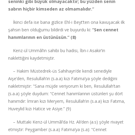
seninki gibi büyük olmayacaktır; bu yüzden senin
sabrın hiçbir kimseden az olmamalıdır.”
İkinci defa ise bana gizlice Ehl-i Beyt’ten ona kavuşacak ilk
şahsın ben olduğumu bildirdi ve buyurdu ki:
“Sen cennet
hanımlarının en üstünüsün.” (8)
Kenz-ül Ummâl’ın sahibi bu hadisi, İbn-i Asakir’in
naklettiğini kaydetmiştir.
– Hakim Müstedrek-üs Sahihayn’de kendi senediyle
Aişe’den, Resulullah’ın (s.a.a) kızı Fatıma’ya şöyle dediğini
nakletmiştir: "Sana müjde veriyorum ki ben, Resulullah’tan
(s.a.a) şöyle duydum: “Cennet hanımlarının üstünleri şu dört
hanımdır: İmran kızı Meryem, Resulullah’ın (s.a.a) kızı Fatıma,
Huveylid kızı Hatice ve Asiye.” (9)
– Muttaki Kenz-ül Ummâl’da Hz. Ali’den (a.s) şöyle rivayet
etmiştir: Peygamber (s.a.a) Fatıma’ya (s.a): “Cennet