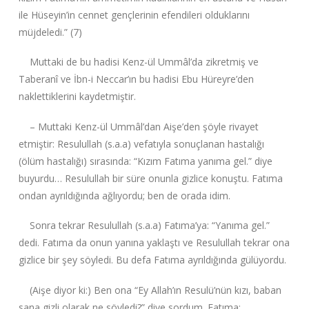
ile Hüseyin’in cennet gençlerinin efendileri olduklarını
müjdeledi.” (7)
Muttaki de bu hadisi Kenz-ül Ummâl’da zikretmiş ve
Taberanî ve İbn-i Neccar’ın bu hadisi Ebu Hüreyre’den
naklettiklerini kaydetmiştir.
– Muttaki Kenz-ül Ummâl’dan Aişe’den şöyle rivayet
etmiştir: Resulullah (s.a.a) vefatıyla sonuçlanan hastalığı
(ölüm hastalığı) sırasında: “Kızım Fatıma yanıma gel.” diye
buyurdu… Resulullah bir süre onunla gizlice konuştu. Fatıma
ondan ayrıldığında ağlıyordu; ben de orada idim.
Sonra tekrar Resulullah (s.a.a) Fatıma’ya: “Yanıma gel.”
dedi. Fatıma da onun yanına yaklaştı ve Resulullah tekrar ona
gizlice bir şey söyledi. Bu defa Fatıma ayrıldığında gülüyordu.
(Aişe diyor ki:) Ben ona “Ey Allah’ın Resulü’nün kızı, baban
sana gizli olarak ne söyledi?” diye sordum. Fatıma: