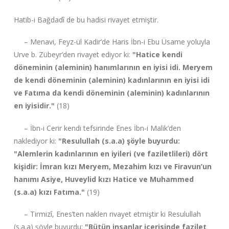
Hatib-i Bağdadî de bu hadisi rivayet etmiştir.
– Menavi, Feyz-ül Kadir’de Haris İbn-i Ebu Üsame yoluyla
Urve b. Zübeyr’den rivayet ediyor ki:
"Hatice kendi
döneminin (aleminin) hanımlarının en iyisi idi. Meryem
de kendi döneminin (aleminin) kadınlarının en iyisi idi
ve Fatıma da kendi döneminin (aleminin) kadınlarının
en iyisidir."
(18)
– İbn-i Cerir kendi tefsirinde Enes İbn-i Malik’den
naklediyor ki:
"Resulullah (s.a.a) şöyle buyurdu:
"Alemlerin kadınlarının en iyileri (ve faziletlileri) dört
kişidir: İmran kızı Meryem, Mezahim kızı ve Firavun’un
hanımı Asiye, Huveylid kızı Hatice ve Muhammed
(s.a.a) kızı Fatıma."
(19)
– Tirmizî, Enes’ten naklen rivayet etmiştir ki Resulullah
(s.a.a) şöyle buyurdu:
"Bütün insanlar içerisinde fazilet