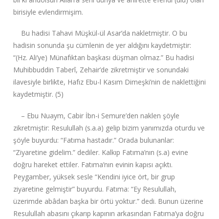
birisiyle evlendirmişim.
Bu hadisi Tahavi Müşkül-ül Asar’da nakletmiştir. O bu
hadisin sonunda şu cümlenin de yer aldığını kaydetmiştir:
“(Hz. Ali’ye) Münafıktan başkası düşman olmaz.” Bu hadisi
Muhibbuddin Taberî, Zehair’de zikretmiştir ve sonundaki
ilavesiyle birlikte, Hafız Ebu-l Kasım Dimeşki’nin de naklettiğini
kaydetmiştir. (5)
– Ebu Nuaym, Cabir İbn-i Semure’den naklen şöyle
zikretmiştir: Resulullah (s.a.a) gelip bizim yanımızda oturdu ve
şöyle buyurdu: “Fatıma hastadır.” Orada bulunanlar:
“Ziyaretine gidelim.” dediler. Kalkıp Fatıma’nın (s.a) evine
doğru hareket ettiler. Fatıma’nın evinin kapısı açıktı.
Peygamber, yüksek sesle “Kendini iyice ört, bir grup
ziyaretine gelmiştir” buyurdu. Fatıma: “Ey Resulullah,
üzerimde abâdan başka bir örtü yoktur.” dedi. Bunun üzerine
Resulullah abasını çıkarıp kapının arkasından Fatıma’ya doğru