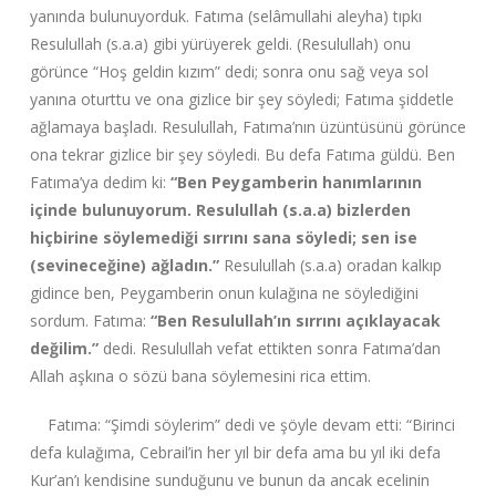
yanında bulunuyorduk. Fatıma (selâmullahi aleyha) tıpkı
Resulullah (s.a.a) gibi yürüyerek geldi. (Resulullah) onu
görünce “Hoş geldin kızım” dedi; sonra onu sağ veya sol
yanına oturttu ve ona gizlice bir şey söyledi; Fatıma şiddetle
ağlamaya başladı. Resulullah, Fatıma’nın üzüntüsünü görünce
ona tekrar gizlice bir şey söyledi. Bu defa Fatıma güldü. Ben
Fatıma’ya dedim ki:
“Ben Peygamberin hanımlarının
içinde bulunuyorum. Resulullah (s.a.a) bizlerden
hiçbirine söylemediği sırrını sana söyledi; sen ise
(sevineceğine) ağladın.”
Resulullah (s.a.a) oradan kalkıp
gidince ben, Peygamberin onun kulağına ne söylediğini
sordum. Fatıma:
“Ben Resulullah’ın sırrını açıklayacak
değilim.”
dedi. Resulullah vefat ettikten sonra Fatıma’dan
Allah aşkına o sözü bana söylemesini rica ettim.
Fatıma: “Şimdi söylerim” dedi ve şöyle devam etti: “Birinci
defa kulağıma, Cebrail’in her yıl bir defa ama bu yıl iki defa
Kur’an’ı kendisine sunduğunu ve bunun da ancak ecelinin