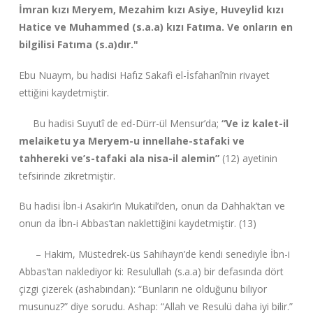
İmran kızı Meryem, Mezahim kızı Asiye, Huveylid kızı
Hatice ve Muhammed (s.a.a) kızı Fatıma. Ve onların en
bilgilisi Fatıma (s.a)dır."
Ebu Nuaym, bu hadisi Hafız Sakafi el-İsfahanî’nin rivayet
ettiğini kaydetmiştir.
Bu hadisi Suyutî de ed-Dürr-ül Mensur’da;
“Ve iz kalet-il
melaiketu ya Meryem-u innellahe-stafaki ve
tahhereki ve’s-tafaki ala nisa-il alemin”
(12) ayetinin
tefsirinde zikretmiştir.
Bu hadisi İbn-i Asakir’in Mukatil’den, onun da Dahhak’tan ve
onun da İbn-i Abbas’tan naklettiğini kaydetmiştir. (13)
– Hakim, Müstedrek-üs Sahihayn’de kendi senediyle İbn-i
Abbas’tan naklediyor ki: Resulullah (s.a.a) bir defasında dört
çizgi çizerek (ashabından): “Bunların ne olduğunu biliyor
musunuz?” diye sorudu. Ashap: “Allah ve Resulü daha iyi bilir.”