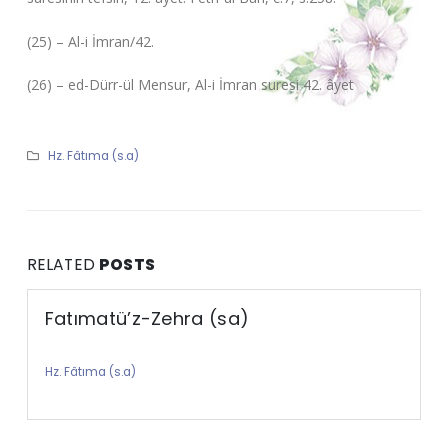
(25) – Al-i İmran/42.
(26) – ed-Dürr-ül Mensur, Al-i İmran suresi 42. âyet
Hz. Fâtıma (s.a)
RELATED
POSTS
Fatımatü’z-Zehra (sa)
Hz. Fâtıma (s.a)