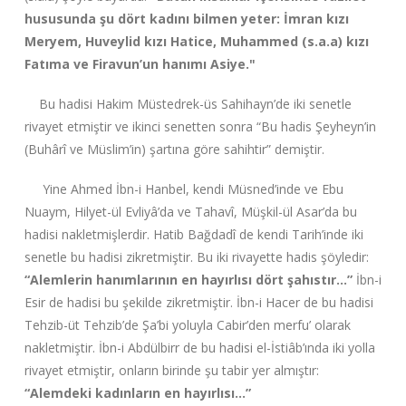
hususunda şu dört kadını bilmen yeter: İmran kızı
Meryem, Huveylid kızı Hatice, Muhammed (s.a.a) kızı
Fatıma ve Firavun’un hanımı Asiye."
Bu hadisi Hakim Müstedrek-üs Sahihayn’de iki senetle
rivayet etmiştir ve ikinci senetten sonra “Bu hadis Şeyheyn’in
(Buhârî ve Müslim’in) şartına göre sahihtir” demiştir.
Yine Ahmed İbn-i Hanbel, kendi Müsned’inde ve Ebu
Nuaym, Hilyet-ül Evliyâ’da ve Tahavî, Müşkil-ül Asar’da bu
hadisi nakletmişlerdir. Hatib Bağdadî de kendi Tarih’inde iki
senetle bu hadisi zikretmiştir. Bu iki rivayette hadis şöyledir:
“Alemlerin hanımlarının en hayırlısı dört şahıstır…”
İbn-i
Esir de hadisi bu şekilde zikretmiştir. İbn-i Hacer de bu hadisi
Tehzib-üt Tehzib’de Şa’bi yoluyla Cabir’den merfu’ olarak
nakletmiştir. İbn-i Abdülbirr de bu hadisi el-İstiâb’ında iki yolla
rivayet etmiştir, onların birinde şu tabir yer almıştır:
“Alemdeki kadınların en hayırlısı…”