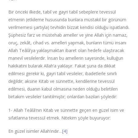
Bir önceki ilkede, tabiî ve gayri tabiî sebeplere tevessül
etmenin (etkileme hususunda bunlara müstakil bir görünüm
verilmemesi şartıyla) tevhidin bizzat kendisi olduğu ispatlandı.
Şüphesiz farz ve müstehab ameller ve yine Allah için namaz,
oruç, zekât, cihad vs. amelleri yapmak, bunların tümü insanı
Allah Teâlâ’ya yaklaşmaktan ibaret olan hedefe ulaştıracak
manevî vesilelerdir. İnsan bu amellerin sayesinde, kulluğun
hakikatini bularak Allah’a yaklaşır. Fakat şuna da dikkat
edilmesi gerekir ki, gayri tabiî vesileler, ibadetlerle sınırlı
değildir; aksine Kitab ve sünnette, kendilerine tevessül
edilmesi, duanın kabul olmasına neden olduğu belirtilen
birtakım vesileler tanıtılmıştır; onlardan bazıları şöyledir:
1- Allah Teâlâ’nın Kitab ve sünnette geçen en güzel isim ve
sıfatlarına tevessül etmek. Nitekim şöyle buyuruyor:
En güzel isimler Allah’ındır…
[4]