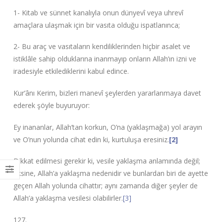
1- Kitab ve sünnet kanalıyla onun dünyevî veya uhrevî
amaçlara ulaşmak için bir vasıta olduğu ispatlanınca;
2- Bu araç ve vasıtaların kendiliklerinden hiçbir asalet ve
istiklâle sahip olduklarına inanmayıp onların Allah’ın izni ve
iradesiyle etkilediklerini kabul edince.
Kur’ânı Kerim, bizleri manevî şeylerden yararlanmaya davet
ederek şöyle buyuruyor:
Ey inananlar, Allah’tan korkun, O’na (yaklaşmağa) yol arayın
ve O’nun yolunda cihat edin ki, kurtuluşa eresiniz.
[2]
Dikkat edilmesi gerekir ki, vesile yaklaşma anlamında değil;
aksine, Allah’a yaklaşma nedenidir ve bunlardan biri de ayette
geçen Allah yolunda cihattır; aynı zamanda diğer şeyler de
Allah’a yaklaşma vesilesi olabilirler.
[3]
127.