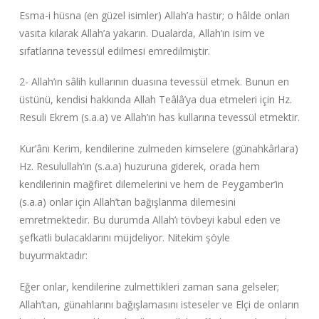
Esma-i hüsna (en güzel isimler) Allah’a hastır; o hâlde onları
vasıta kılarak Allah’a yakarın. Dualarda, Allah’ın isim ve
sıfatlarına tevessül edilmesi emredilmiştir.
2- Allah’ın sâlih kullarının duasına tevessül etmek. Bunun en
üstünü, kendisi hakkında Allah Teâlâ’ya dua etmeleri için Hz.
Resuli Ekrem (s.a.a) ve Allah’ın has kullarına tevessül etmektir.
Kur’ânı Kerim, kendilerine zulmeden kimselere (günahkârlara)
Hz. Resulullah’ın (s.a.a) huzuruna giderek, orada hem
kendilerinin mağfiret dilemelerini ve hem de Peygamber’in
(s.a.a) onlar için Allah’tan bağışlanma dilemesini
emretmektedir. Bu durumda Allah’ı tövbeyi kabul eden ve
şefkatli bulacaklarını müjdeliyor. Nitekim şöyle
buyurmaktadır:
Eğer onlar, kendilerine zulmettikleri zaman sana gelseler;
Allah’tan, günahlarını bağışlamasını isteseler ve Elçi de onların