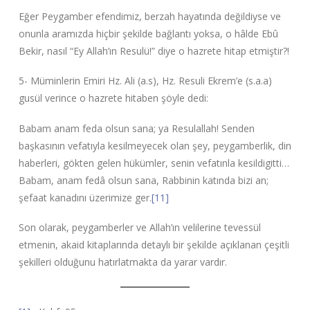
Eğer Peygamber efendimiz, berzah hayatında değildiyse ve
onunla aramızda hiçbir şekilde bağlantı yoksa, o hâlde Ebû
Bekir, nasıl “Ey Allah’ın Resulü!” diye o hazrete hitap etmiştir?!
5- Müminlerin Emiri Hz. Ali (a.s), Hz. Resuli Ekrem’e (s.a.a)
gusül verince o hazrete hitaben şöyle dedi:
Babam anam feda olsun sana; ya Resulallah! Senden
başkasının vefatıyla kesilmeyecek olan şey, peygamberlik, din
haberleri, gökten gelen hükümler, senin vefatınla kesildigitti…
Babam, anam fedâ olsun sana, Rabbinin katında bizi an;
şefaat kanadını üzerimize ger.
[11]
Son olarak, peygamberler ve Allah’ın velilerine tevessül
etmenin, akaid kitaplarında detaylı bir şekilde açıklanan çeşitli
şekilleri olduğunu hatırlatmakta da yarar vardır.