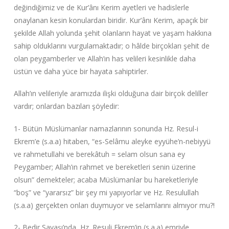
değindiğimiz ve de Kur’ânı Kerim ayetleri ve hadislerle
onaylanan kesin konulardan biridir. Kur’ânı Kerim, apaçık bir
şekilde Allah yolunda şehit olanların hayat ve yaşam hakkına
sahip olduklarını vurgulamaktadır; o hâlde birçokları şehit de
olan peygamberler ve Allah’ın has velileri kesinlikle daha
üstün ve daha yüce bir hayata sahiptirler.
Allah’ın velileriyle aramızda ilişki olduğuna dair birçok deliller
vardır; onlardan bazıları şöyledir:
1- Bütün Müslümanlar namazlarının sonunda Hz. Resul-i
Ekrem’e (s.a.a) hitaben, “es-Selâmu aleyke eyyühe’n-nebiyyü
ve rahmetullahi ve berekâtuh = selam olsun sana ey
Peygamber; Allah’ın rahmet ve bereketleri senin üzerine
olsun” demekteler; acaba Müslümanlar bu hareketleriyle
“boş” ve “yararsız” bir şey mi yapıyorlar ve Hz. Resulullah
(s.a.a) gerçekten onları duymuyor ve selamlarını almıyor mu?!
2- Bedir Savaşı’nda, Hz. Resuli Ekrem’in (s.a.a) emriyle