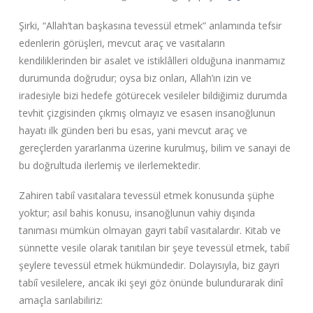
Şirki, “Allah’tan başkasına tevessül etmek” anlamında tefsir
edenlerin görüşleri, mevcut araç ve vasıtaların
kendiliklerinden bir asalet ve istiklâlleri olduğuna inanmamız
durumunda doğrudur; oysa biz onları, Allah’ın izin ve
iradesiyle bizi hedefe götürecek vesileler bildiğimiz durumda
tevhit çizgisinden çıkmış olmayız ve esasen insanoğlunun
hayatı ilk günden beri bu esas, yani mevcut araç ve
gereçlerden yararlanma üzerine kurulmuş, bilim ve sanayi de
bu doğrultuda ilerlemiş ve ilerlemektedir.
Zahiren tabiî vasıtalara tevessül etmek konusunda şüphe
yoktur; asıl bahis konusu, insanoğlunun vahiy dışında
tanıması mümkün olmayan gayri tabiî vasıtalardır. Kitab ve
sünnette vesile olarak tanıtılan bir şeye tevessül etmek, tabiî
şeylere tevessül etmek hükmündedir. Dolayısıyla, biz gayri
tabiî vesilelere, ancak iki şeyi göz önünde bulundurarak dinî
amaçla sarılabiliriz: