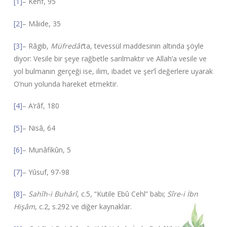
[1]
– Kehf, 95
[2]
– Mâide, 35
[3]
– Râgıb,
Müfredât
‘ta, tevessül maddesinin altında şöyle
diyor: Vesile bir şeye rağbetle sarılmaktır ve Allah’a vesile ve
yol bulmanın gerçeği ise, ilim, ibadet ve şer’î değerlere uyarak
O’nun yolunda hareket etmektir.
[4]
– A’râf, 180
[5]
– Nisâ, 64
[6]
– Munâfikûn, 5
[7]
– Yûsuf, 97-98
[8]
–
Sahîh-i Buhârî
, c.5, “Kutile Ebû Cehl” babı;
Sîre-i İbn
Hişâm
, c.2, s.292 ve diğer kaynaklar.