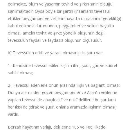
edilmekte, ölüm ve yaşamın tevhid ve şirkin sınırı olduğu
sanılmaktadır! Oysa böyle bir şartın (insanların tevessül
ettikleri peygamber ve velilerin hayatta olmalarının gerekliliği)
kabul edilmesi durumunda, peygamber ve velinin hayatta
olması, amelin tevhit ve şirke yönelik oluşunun değil,
tevessülün faydalı ve faydasız oluşunun ölçüsüdür.
b) Tevessülün etkili ve yararlı olmasının iki şartı var:
1- Kendisine tevessül edilen kişinin ilim, şuur, güç ve kudret
sahibi olması;
2- Tevessül edenlerle onun arasında ilişki ve bağlantı olması:
Dünya âleminden göçen peygamberler ve Allah’ın velilerine
yapılan tevessülde apaçık aklî ve naklî delillerle bu şartların
her ikisi de (idrak ve şuur, onlarla aramızda ilişkinin olması)
vardır.
Berzah hayatının varlığı, delillerine 105 ve 106. ilkede