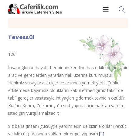
Tevessül
126.
İnsanoğlunun hayatı, her birinin kendine has etkileri olan tabiî
araç ve gereçlerden yararlanmak üzerine kurulmuştur.
Hepimiz susayınca su içer ve acıkınca yemek yeriz. Çünkü
etkilemede bağımsız olduklarını kabul etmediğimiz takdirde
tabiî gereçler vasıtasıyla ihtiyaçları gidermek tevhidin özüdür.
Kur’ânı Kerim, Zulkarneyn’in sed yapmak için halktan yardım
istediğini vurgulamaktadır:
Siz bana (insan) güc(üy)le yardım edin de sizinle onlar (Ye’cûc
ve Me’cûc) arasında sağlam bir engel yapayım.
[1]