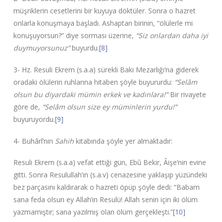
müşriklerin cesetlerini bir kuyuya döktüler. Sonra o hazret
onlarla konuşmaya başladı. Ashaptan birinin, “ölülerle mi
konuşuyorsun?” diye sorması üzerine,
“Siz onlardan daha iyi
duymuyorsunuz”
buyurdu.
[8]
3- Hz. Resuli Ekrem (s.a.a) sürekli Baki Mezarlığı’na giderek
oradaki ölülerin ruhlarına hitaben şöyle buyururdu:
“Selâm
olsun bu diyardaki mümin erkek ve kadınlara!”
Bir rivayete
göre de,
“Selâm olsun size ey müminlerin yurdu!”
buyuruyordu.
[9]
4- Buhârî’nin
Sahih
kitabında şöyle yer almaktadır:
Resuli Ekrem (s.a.a) vefat ettiği gün, Ebû Bekir, Âişe’nin evine
gitti. Sonra Resulullah’ın (s.a.v) cenazesine yaklaşıp yüzündeki
bez parçasını kaldırarak o hazreti öpüp şöyle dedi: “Babam
sana feda olsun ey Allah’ın Resulü! Allah senin için iki ölüm
yazmamıştır; sana yazılmış olan ölüm gerçekleşti.”
[10]