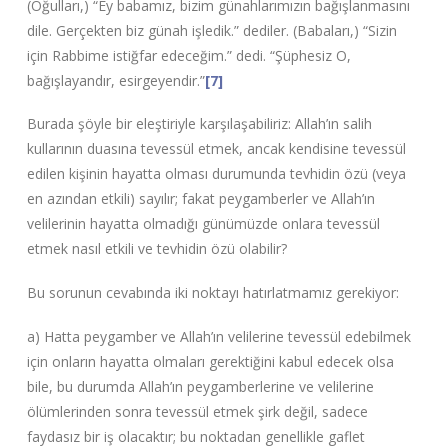
(Oğulları,) “Ey babamız, bizim günahlarımızın bağışlanmasını
dile. Gerçekten biz günah işledik.” dediler. (Babaları,) “Sizin
için Rabbime istiğfar edeceğim.” dedi. “Şüphesiz O,
bağışlayandır, esirgeyendir.”
[7]
Burada şöyle bir eleştiriyle karşılaşabiliriz: Allah’ın salih
kullarının duasına tevessül etmek, ancak kendisine tevessül
edilen kişinin hayatta olması durumunda tevhidin özü (veya
en azından etkili) sayılır; fakat peygamberler ve Allah’ın
velilerinin hayatta olmadığı günümüzde onlara tevessül
etmek nasıl etkili ve tevhidin özü olabilir?
Bu sorunun cevabında iki noktayı hatırlatmamız gerekiyor:
a) Hatta peygamber ve Allah’ın velilerine tevessül edebilmek
için onların hayatta olmaları gerektiğini kabul edecek olsa
bile, bu durumda Allah’ın peygamberlerine ve velilerine
ölümlerinden sonra tevessül etmek şirk değil, sadece
faydasız bir iş olacaktır; bu noktadan genellikle gaflet