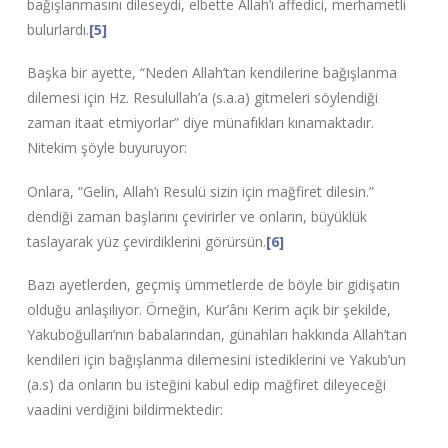
bağışlanmasını dileseydi, elbette Allah’ı affedici, merhametli
bulurlardı.
[5]
Başka bir ayette, “Neden Allah’tan kendilerine bağışlanma
dilemesi için Hz. Resulullah’a (s.a.a) gitmeleri söylendiği
zaman itaat etmiyorlar” diye münafıkları kınamaktadır.
Nitekim şöyle buyuruyor:
Onlara, “Gelin, Allah’ı Resulü sizin için mağfiret dilesin.”
dendiği zaman başlarını çevirirler ve onların, büyüklük
taslayarak yüz çevirdiklerini görürsün.
[6]
Bazı ayetlerden, geçmiş ümmetlerde de böyle bir gidişatın
olduğu anlaşılıyor. Örneğin, Kur’ânı Kerim açık bir şekilde,
Yakuboğulları’nın babalarından, günahları hakkında Allah’tan
kendileri için bağışlanma dilemesini istediklerini ve Yakub’un
(a.s) da onların bu isteğini kabul edip mağfiret dileyeceği
vaadini verdiğini bildirmektedir: