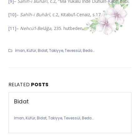
[9]
–
Sahîh-i Buhârî
, c.2, “Mâ Yukalu İnde Duhûli’l-Kabr” babı.
[10]
–
Sahîh-i Buhârî
, c.2, Kitabu’l-Cenaiz, s.17.
[11]
–
Nehcü’l-Belâğa
, 235. hutbeden.
İman, Küfür, Bidat, Takiyye, Tevessül, Beda…
RELATED
POSTS
Bidat
İman, Küfür, Bidat, Takiyye, Tevessül, Beda…