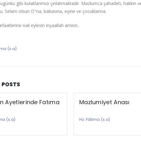
 bugünkü gibi kulaklarımızı çınlatmaktadır. Mazlumca şahadeti, hakkın ve m
u. Selam olsun O"na, babasına, eşine ve çocuklarına.
aatlerine nail eylesin inşaallah aminn..
ıma (s.a)
D
POSTS
n Ayetlerinde Fatıma
Mazlumiyet Anası
ıma (s.a)
Hz. Fâtıma (s.a)