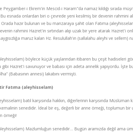
 Peygamber-i Ekrem'in Mescid-i Haram"da namaz kıldığı sırada müşrik
. Bu esnada onlardan biri o çevrede yeni kesilmiş bir devenin rahmini alıp
tı. Orada hazır bulunan ve bu manzaraya şahit olan Fatıma (aleyhissel
evenin rahmini Hazret'in sırtından alıp uzak bir yere atarak Hazret'i on
aygısızlığa maruz kalan Hz. Resulullah'ın (sallalahu aleyhi ve sellem) n
eyhisselam) böylece küçük yaşlarından itibaren bu çeşit hadiseleri g
gibi Hazret'i savunuyor ve babası için adeta annelik yapıyordu. İşte bu
a” (Babasının annesi) lakabını vermişti.
tir Fatıma (aleyhisselam)
eyhisselam) batıl karşısında hakkın, diğerlerinin karşısında Müslüman k
kemalinin senedidir. İdeal bir eş, değerli bir anne örneği, toplumun bir 
n örneği!
eyhisselam) Mazlumluğun senedidir… Bugün aramızda değil ama ümmetin 