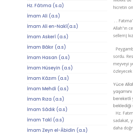
Hz. Fâtıma (s.a)
hicretin o
İmam Ali (a.s)
. . Fatıma
İmam Ali en-Nakî(a.s)
Allah"ın c
sellem) kı
İmam Askerî (a.s)
İmam Bâkır (a.s)
Peygamber 
sordu. Res
İmam Hasan (a.s)
meyveyi y
İmam Hüseyin (a.s)
özleyecek
İmam Kâzım (a.s)
Yüce Alla
İmam Mehdi (a.s)
yaşamını 
bereketli
İmam Rıza (a.s)
beklediği 
İmam Sâdık (a.s)
Hz. Fatıma
İmam Takî (a.s)
sadakat, y
daha doğr
İmam Zeyn el-Âbidin (a.s)