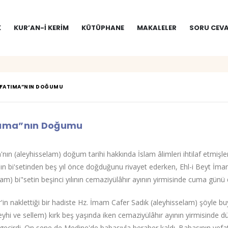
K
KUR’AN-I KERIM
KÜTÜPHANE
MAKALELER
SORU CEVA
 FATIMA”NIN DOĞUMU
tıma”nın Doğumu
'nın (aleyhisselam) doğum tarihi hakkında İslam âlimleri ihtilaf etmişler
'ın bi'setinden beş yıl önce doğduğunu rivayet ederken, Ehl-i Beyt İm
lam) bi"setin beşinci yılının cemaziyülâhır ayının yirmisinde cuma günü d
in naklettiği bir hadiste Hz. İmam Cafer Sadık (aleyhisselam) şöyle bu
leyhi ve sellem) kırk beş yaşında iken cemaziyülâhır ayının yirmisinde d
eçirdi. On sene de Medine'de babasıyla beraber kaldı. Babasının vefa