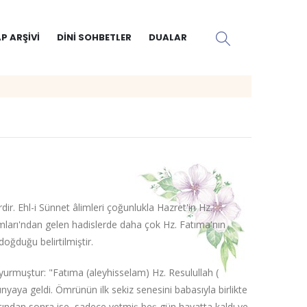
P ARŞIVI
DINI SOHBETLER
DUALAR
dir. Ehl-i Sünnet âlimleri çoğunlukla Hazret'in Hz.
amları'ndan gelen hadislerde daha çok Hz. Fatıma'nın
oğduğu belirtilmiştir.
yurmuştur: "Fatıma (aleyhisselam) Hz. Resulullah (
ünyaya geldi. Ömrünün ilk sekiz senesini babasıyla birlikte
tından sonra ise, sadece yetmiş beş gün hayatta kaldı ve