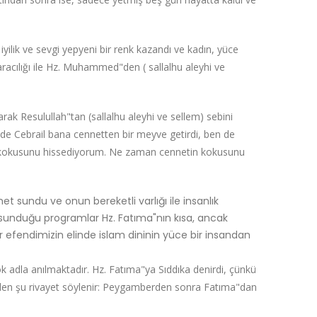
iyilik ve sevgi yepyeni bir renk kazandı ve kadın, yüce
aracılığı ile Hz. Muhammed"den ( sallalhu aleyhi ve
k Resulullah"tan (sallalhu aleyhi ve sellem) sebini
mde Cebrail bana cennetten bir meyve getirdi, ben de
t kokusunu hissediyorum. Ne zaman cennetin kokusunu
 sundu ve onun bereketli varlığı ile insanlık
ili sunduğu programlar Hz. Fatıma"nın kısa, ancak
 efendimizin elinde islam dininin yüce bir insandan
k adla anılmaktadır. Hz. Fatıma"ya Sıddıka denirdi, çünkü
aklen şu rivayet söylenir: Peygamberden sonra Fatıma"dan