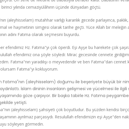
n birinci yılında cemaziyülâhırın üçünde dünyadan göçtü.
"nın (aleyhisselam) mutahhar varlığı karanlık gecede parlayınca, paklık, 
emal ve haşmetinin simgesi olarak tarihe geçti. Yüce Allah bir meleğin 
zının adını Fatıma olarak seçmesini buyurdu.
efendimiz Hz. Fatıma"yı çok öperdi. Eşi Ayşe bu harekete çok şaşırara
ulullah efendimiz ona şöyle söyledi: Mirac gecesinde cennete girdiği
edim. Fatıma"nın yaradılışı o meyvedendir ve ben Fatıma"dan cenne
 olursam Fatıma"yı kokluyorum.
h Fatıma"nın (aleyhisselam) doğumu ile beşeriyete büyük bir nimet
aydınlattı. İslam dininin insanların gelişmesi ve yücelmesi ile ilg
 yaşamında göze çarpıyor. Bir başka tabirle Hz. Fatıma peygamber
şekilde yetişti.
"nın (aleyhisselam) şahsiyeti çok boyutludur. Bu yüzden kendisi birço
aşamının ayrılmaz parçasıydı. Resulullah efendimizin eşi Ayşe"den n
uyu söyleyen görmedin.