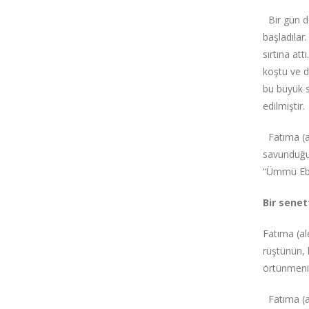
Bir gün de
başladılar
sırtına at
koştu ve d
bu büyük s
edilmiştir.
Fatıma (al
savunduğu 
“Ümmü Ebîh
Bir senet
Fatıma (al
rüştünün, 
örtünmeni
Fatıma (al