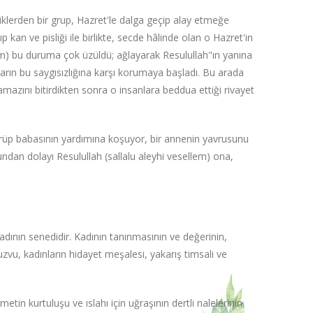
lerden bir grup, Hazret'le dalga geçip alay etmeğe
 kan ve pisliği ile birlikte, secde hâlinde olan o Hazret'in
am) bu duruma çok üzüldü; ağlayarak Resulullah"ın yanına
ların bu saygısızlığına karşı korumaya başladı. Bu arada
amazını bitirdikten sonra o insanlara beddua ettiği rivayet
örüp babasının yardımına koşuyor, bir annenin yavrusunu
ndan dolayı Resulullah (sallalu aleyhi vesellem) ona,
adının senedidir. Kadının tanınmasının ve değerinin,
uzvu, kadınların hidayet meşalesi, yakarış timsali ve
kurtuluşu ve ıslahı için uğraşının dertli nalelerinin