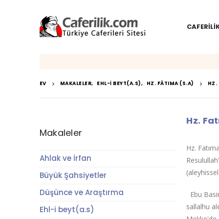
CAFERILI
EV
MAKALELER
,
EHL-I BEYT(A.S)
,
HZ. FÂTIMA (S.A)
HZ.
Hz. Fa
Makaleler
Hz. Fatıma
Ahlak ve İrfan
Resulullah
(aleyhisse
Büyük Şahsiyetler
Düşünce ve Araştırma
Ebu Basir'
sallalhu a
Ehl-i beyt(a.s)
Mekke'de g