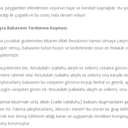
, peygamber efendimizin soyunun hayır ve bereket kaynağıdır. Bu yüz
cılığı ile çoğaldı ve bu süreç hala devam ediyor.
şta Babasının Yardımına Koşması
 çocukluk günlerinden itibaren Allah Resulünün hamisi olmaya çalışmış,
iper olmuş, babasının bütün hüzün ve kederlerinde onun en fedakâr orta
aydetmiştir.
şriklerden biri, Resulullah'ı (sallalhu aleyhi ve sellem) sokakta görünce
mlere rahmet olan Resulullah (sallalhu aleyhi ve sellem) ona karşılık 
eyhisselam) babasının bu vaziyetini görünce koşup derhal su getirdi, a
 üzgün vaziyetini gören Hz. Resulullah (sallalahu aleyhi ve sellem), on
lama! Mutmain ol ki, Allah (celle celaluhu) babanı düşmanların şer
ün Hz. Fatıma (aleyhisselam), Mescid-i Haram"da oturan bir grup kâfirin,
gözle eve dönüp kâfirlerin aldığı kararı ve uygulamak istedikleri kom
karşı korumuştur.