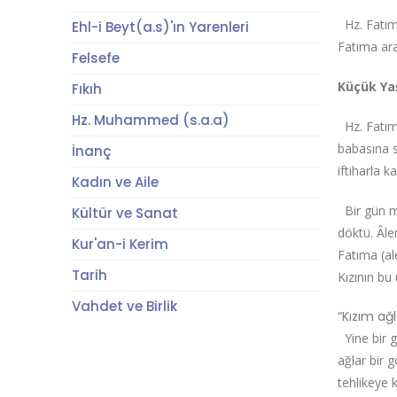
Hz. Fatıma
Ehl-i Beyt(a.s)'ın Yarenleri
Fatıma ara
Felsefe
Küçük Ya
Fıkıh
Hz. Muhammed (s.a.a)
Hz. Fatıma
babasına s
İnanç
iftiharla k
Kadın ve Aile
Bir gün mü
Kültür ve Sanat
döktü. Âle
Kur'an-i Kerim
Fatıma (al
Tarih
Kızının bu
Vahdet ve Birlik
“Kızım ağ
Yine bir g
ağlar bir 
tehlikeye 