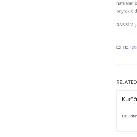
hatıraları
bayrak old
RABBİM şef
Hz. Fât
RELATE
Kur”â
Hz. Fât