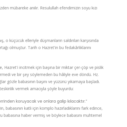
den mübareke anılır. Resulullah efendimizin soyu kızı
 o küçücük elleriyle düşmanların saldırıları karşısında
ğı olmuştur. Tarih o Hazret'in bu fedakârlıklarını
, Hazret'i incitmek için başına bir miktar çer-çöp ve pislik
vermedi ve bir şey söylemeden bu hâliyle eve döndü. Hz.
ğlar gözle babasının başını ve yüzünü yıkamaya başladı.
a teskinlik vermek amacıyla şöyle buyurdu:
rinden koruyacak ve onlara galip kılacaktır.”
 babasının katli için komplo hazırladıklarını fark edince,
ployu babasına haber vermiş ve böylece babasını muhtemel